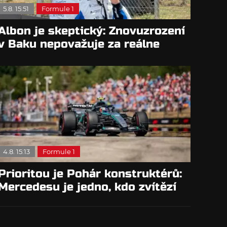
5.8. 15:51
Formule 1
Albon je skeptický: Znovuzrození
v Baku nepovažuje za reálne
4.8. 15:13
Formule 1
Prioritou je Pohár konstruktérů:
Mercedesu je jedno, kdo zvítězí