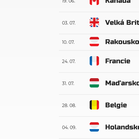
Kanada
19. 06.
Velká Bri
03. 07.
Rakousk
10. 07.
Francie
24. 07.
Maďarsk
31. 07.
Belgie
28. 08.
Holandsk
04. 09.