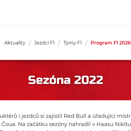
Aktuality
Jezdci F1
Týmy F1
Program F1 2026
Sezóna 2022
ktérů i jezdců si zajistil Red Bull a úřadující mis
 Čoua. Na začátku sezóny nahradil v Haasu Niki