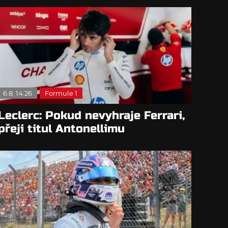
6.8. 14:26
Formule 1
Leclerc: Pokud nevyhraje Ferrari,
přeji titul Antonellimu