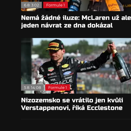
6.8. 3:02
Formule 1
Nemá žádné iluze: McLaren už ale
jeden návrat ze dna dokázal
5.8. 14:08
Formule 1
Nizozemsko se vrátilo jen kvůli
Verstappenovi, říká Ecclestone