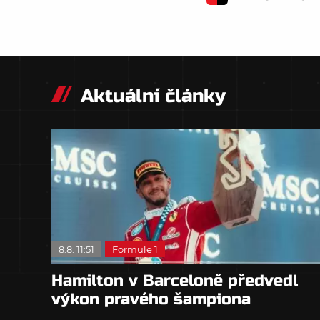
Aktuální články
8.8. 11:51
Formule 1
Hamilton v Barceloně předvedl
výkon pravého šampiona