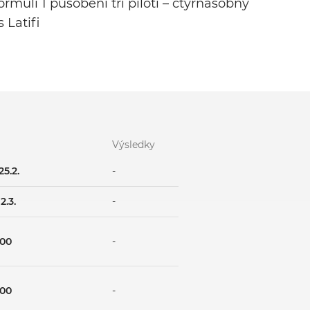
muli 1 působení tři piloti – čtyřnásobný
 Latifi
Výsledky
25.2.
-
12.3.
-
:00
-
:00
-