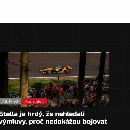
7.8. 17:03
Formule 1
Stella je hrdý, že nehledali
výmluvy, proč nedokážou bojovat
o titul