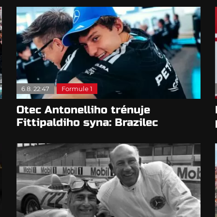
6.8. 22:47
Formule 1
Otec Antonelliho trénuje
Fittipaldiho syna: Brazilec
vychvaluje lídra