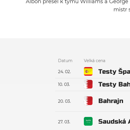
Albon přešel k týmu Williams a George R
mistr 
Datum
Velká cena
Testy Špa
24. 02.
Testy Bah
10. 03.
Bahrajn
20. 03.
Saudská 
27. 03.