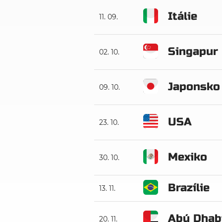
Itálie
11. 09.
Singapur
02. 10.
Japonsko
09. 10.
USA
23. 10.
Mexiko
30. 10.
Brazílie
13. 11.
Abú Dhab
20. 11.