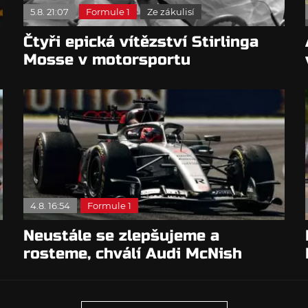
5.8. 21:07
Formule 1
Ze zákulisí
Čtyři epická vítězství Stirlinga
Mosse v motorsportu
4.8. 16:54
Formule 1
Neustále se zlepšujeme a
rosteme, chválí Audi McNish