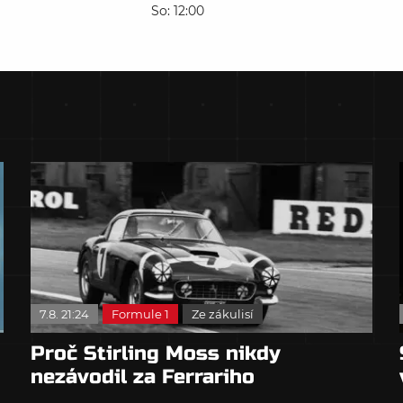
So: 12:00
7.8. 21:24
Formule 1
Ze zákulisí
Proč Stirling Moss nikdy
nezávodil za Ferrariho