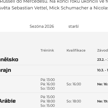
ussell do Mercedesu. Na konci roku ukončili ve for
světa Sebastian Vettel, Mick Schumacher a Nicolas
Sezóna 2026
starší
Trénink
Kvalifikace
Závod
nělsko
23.2. - 
rajn
10.3. - 
Pá: 13:00
Pá: 16:00
So: 16:00
Ne: 16
So: 13:00
Pá: 15:00
Arábie
Pá: 18:00
So: 18:00
Ne: 19
So: 15:00