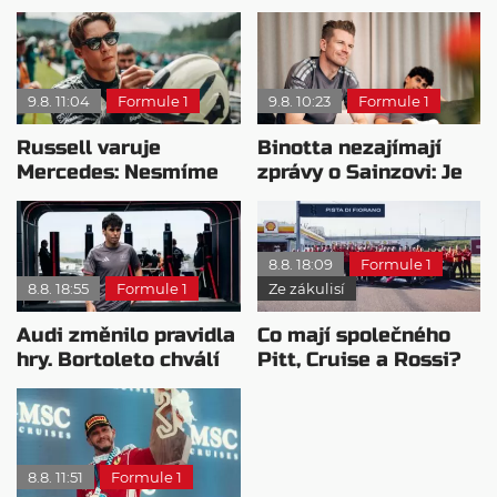
9.8. 11:04
Formule 1
9.8. 10:23
Formule 1
Russell varuje
Binotta nezajímají
Mercedes: Nesmíme
zprávy o Sainzovi: Je
usnout na vavřínech
to důkaz, že Audi
roste
8.8. 18:09
Formule 1
8.8. 18:55
Formule 1
Ze zákulisí
Audi změnilo pravidla
Co mají společného
hry. Bortoleto chválí
Pitt, Cruise a Rossi?
nový tým i jeho
Všichni řídili
mentalitu
monopost F1
8.8. 11:51
Formule 1