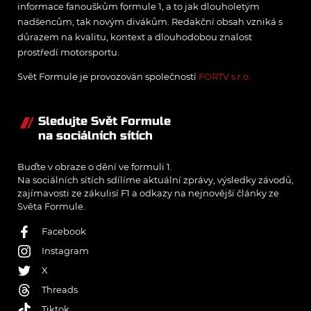
informace fanouškům formule 1, a to jak dlouholetým
nadšencům, tak novým divákům. Redakční obsah vzniká s
důrazem na kvalitu, kontext a dlouhodobou znalost
prostředí motorsportu.
Svět Formule je provozován společností
FORTV s.r.o.
Sledujte Svět Formule
na sociálních sítích
Buďte v obraze o dění ve formuli 1.
Na sociálních sítích sdílíme aktuální zprávy, výsledky závodů,
zajímavosti ze zákulisí F1 a odkazy na nejnovější články ze
Světa Formule.
Facebook
Instagram
X
Threads
Tiktok