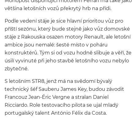
Monopost disponující motorem Ferrari má také jako
většina letošních vozů překrytý hrb na přídi.
Podle vedení stáje je sice hlavní prioritou vůz pro
příští sezónu, který bude stejně jako vůz domovské
stáje z Rakouska osazen motory Renault, ale letošní
ambice jsou nemalé: šesté místo v poháru
konstruktérů. Tým si od vozu hodně slibuje a věří, že
úsilí vyvinuté při jeho stavbě letošního vozu nebylo
zbytečné.
S letošním STR8, jenž má na svědomí bývalý
technický šéf Sauberu James Key, budou závodit
Francouz Jean-Éric Vergne a stralan Daniel
Ricciardo. Role testovacího pilota se ujal mladý
portugalský talent António Félix da Costa.