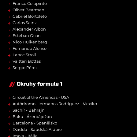
→
Franco Colapinto
→
Oliver Bearman
→
Gabriel Bortoleto
→
Carlos Sainz
→
Alexander Albon
→
Esteban Ocon
→
Nico Hülkenberg
→
Fernando Alonso
→
Lance Stroll
→
Valtteri Bottas
→
Sergio Pérez
Okruhy formule 1
→
Circuit of the Americas - USA
→
Autódromo Hermanos Rodríguez - Mexiko
→
Sachír - Bahrajn
→
Baku - Ázerbájdžán
→
Barcelona - Španělsko
→
Džidda - Saúdská Arábie
→
Imola - Itálie