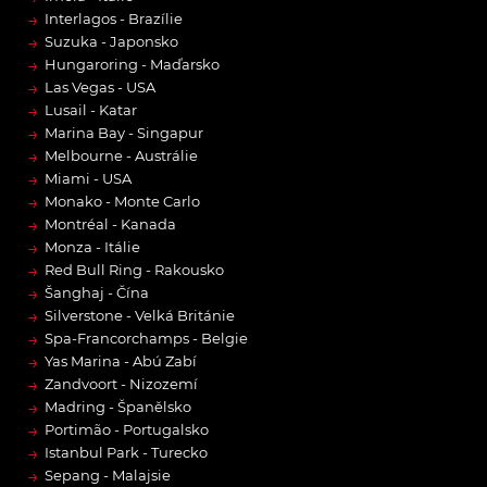
→
Interlagos - Brazílie
→
Suzuka - Japonsko
→
Hungaroring - Maďarsko
→
Las Vegas - USA
→
Lusail - Katar
→
Marina Bay - Singapur
→
Melbourne - Austrálie
→
Miami - USA
→
Monako - Monte Carlo
→
Montréal - Kanada
→
Monza - Itálie
→
Red Bull Ring - Rakousko
→
Šanghaj - Čína
→
Silverstone - Velká Británie
→
Spa-Francorchamps - Belgie
→
Yas Marina - Abú Zabí
→
Zandvoort - Nizozemí
→
Madring - Španělsko
→
Portimão - Portugalsko
→
Istanbul Park - Turecko
→
Sepang - Malajsie