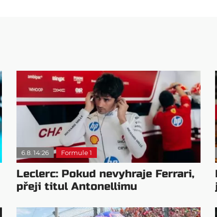
6.8. 14:26
Formule 1
Leclerc: Pokud nevyhraje Ferrari,
přeji titul Antonellimu