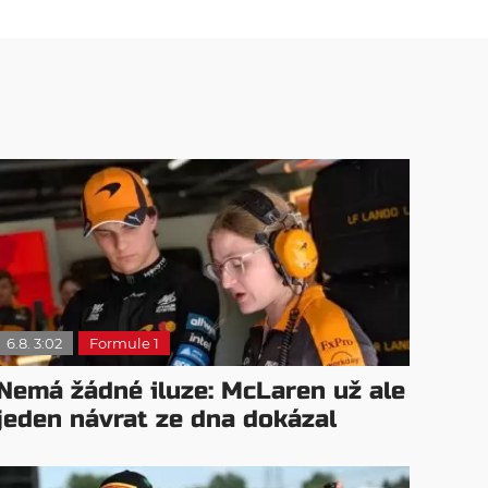
6.8. 3:02
Formule 1
Nemá žádné iluze: McLaren už ale
jeden návrat ze dna dokázal