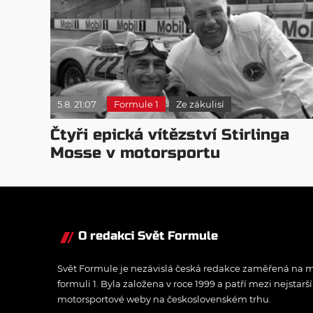
5.8. 21:07
Formule 1
Ze zákulisí
Čtyři epická vítězství Stirlinga
Mosse v motorsportu
O redakci Svět Formule
Svět Formule je nezávislá česká redakce zaměřená na m
formuli 1. Byla založena v roce 1999 a patří mezi nejstarš
motorsportové weby na československém trhu.