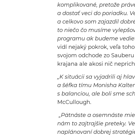
komplikované, pretože práve
a dostať veci do poriadku. 
a celkovo som zajazdil dobré 
to niečo čo musíme vylepšo
programu ak budeme vedieť
vidí nejaký pokrok, veľa toh
svojom odchode zo Sauberu 
krajana ale akosi nič nepric
„K situácii sa vyjadrili aj h
a šéfka tímu Monisha Kalten
s balanciou, ale boli sme sch
McCullough.
„Pätnáste a osemnáste miest
nám to zajtrajšie preteky. 
naplánovaní dobrej stratégie