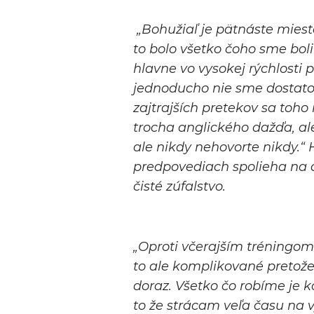
„Bohužiaľ je pätnáste miesto
to bolo všetko čoho sme boli
hlavne vo vysokej rýchlosti pr
jednoducho nie sme dostato
zajtrajších pretekov sa to
trocha anglického dažďa, al
ale nikdy nehovorte nikdy.“
predpovediach spolieha na d
čisté zúfalstvo.
„Oproti včerajším tréningo
to ale komplikované pretož
doraz. Všetko čo robíme je k
to že strácam veľa času na v