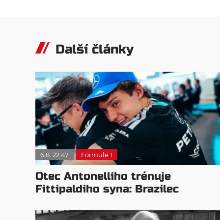
Další články
6.8. 22:47
Formule 1
Otec Antonelliho trénuje
Fittipaldiho syna: Brazilec
vychvaluje lídra