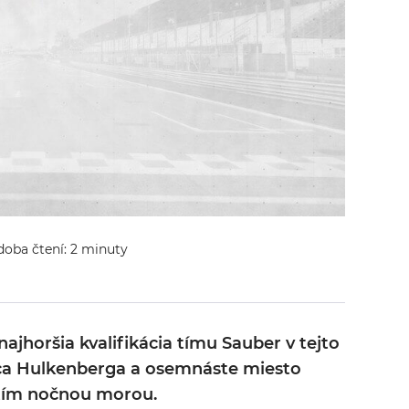
 doba čtení: 2 minuty
najhoršia kvalifikácia tímu Sauber v tejto
ica Hulkenberga a osemnáste miesto
 tím nočnou morou.