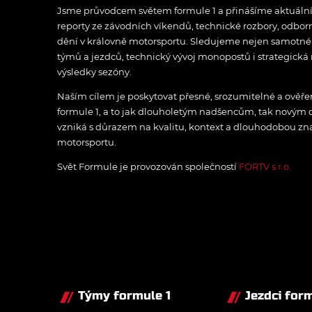
Jsme průvodcem světem formule 1 a přinášíme aktuální z
reporty ze závodních víkendů, technické rozbory, odbo
dění v královně motorsportu. Sledujeme nejen samotné z
týmů a jezdců, technický vývoj monopostů i strategická 
výsledky sezóny.
Naším cílem je poskytovat přesné, srozumitelné a ově
formule 1, a to jak dlouholetým nadšencům, tak novým
vzniká s důrazem na kvalitu, kontext a dlouhodobou zna
motorsportu.
Svět Formule je provozován společností
FORTV s.r.o.
Týmy formule 1
Jezdci form