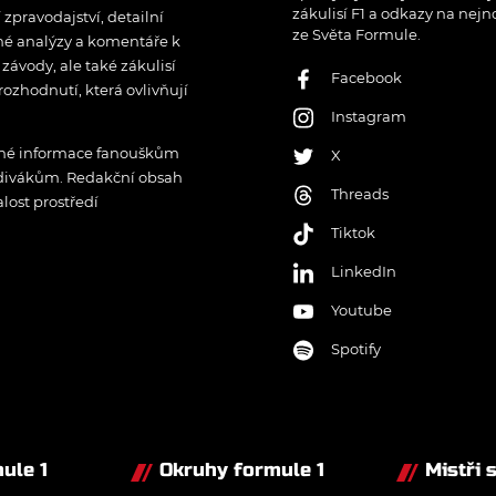
zákulisí F1 a odkazy na nejn
pravodajství, detailní
ze Světa Formule.
rné analýzy a komentáře k
ávody, ale také zákulisí
Facebook
rozhodnutí, která ovlivňují
Instagram
řené informace fanouškům
X
 divákům. Redakční obsah
Threads
lost prostředí
Tiktok
LinkedIn
Youtube
Spotify
ule 1
Okruhy formule 1
Mistři 