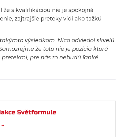
 že s kvalifikáciou nie je spokojná
enie, zajtrajšie preteky vidí ako ťažkú
akýmto výsledkom, Nico odviedol skvelú
 Samozrejme že toto nie je pozícia ktorú
mi pretekmi, pre nás to nebudú ľahké
akce Světformule
 →