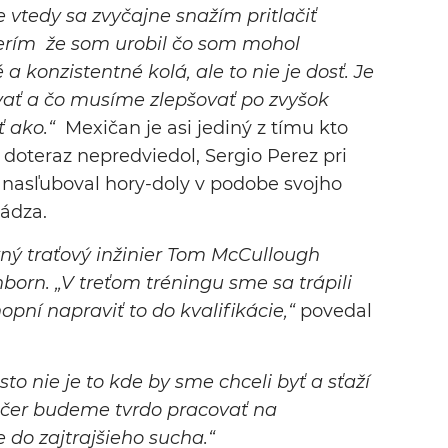
 vtedy sa zvyčajne snažím pritlačiť
Verím že som urobil čo som mohol
a konzistentné kolá, ale to nie je dosť. Je
vať a čo musíme zlepšovať po zvyšok
 ako.“
Mexičan je asi jediný z tímu kto
o doteraz nepredviedol, Sergio Perez pri
nasľuboval hory-doly v podobe svojho
hádza.
lavný traťový inžinier Tom McCullough
born. „V treťom tréningu sme sa trápili
opní napraviť to do kvalifikácie,“
povedal
o nie je to kde by sme chceli byť a sťaží
Večer budeme tvrdo pracovať na
 do zajtrajšieho sucha.“