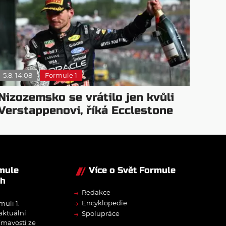
5.8. 14:08
Formule 1
Nizozemsko se vrátilo jen kvůli
Verstappenovi, říká Ecclestone
rmule
Více o Svět Formule
ch
→
Redakce
→
Encyklopedie
muli 1.
→
 aktuální
Spolupráce
ímavosti ze