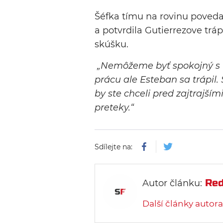
Šéfka tímu na rovinu povedal
a potvrdila Gutierrezove tráp
skúšku.
„Nemôžeme byť spokojný s t
prácu ale Esteban sa trápil.
by ste chceli pred zajtrajší
preteky.“
Sdílejte na:
Red
Autor článku:
Další články autora