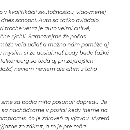
 v kvalifikácii skutočnosťou, viac-menej
 dnes schopní. Auto sa ťažko ovládalo,
i troche vetra je auto veľmi citlivé,
čne rýchli. Samozrejme že počas
ho môže veľa udiať a možno nám pomôže aj
e myslím si že dosiahnuť body bude ťažké
Hulkenberg sa teda aj pri zajtrajších
ážď, neviem neviem ale cítim z toho
m sme sa podľa mňa posunuli dopredu. Je
e sa nachádzame v pozícii kedy ideme na
ompromis, čo je zároveň aj výzvou. Vyzerá
ýjazde zo zákrut, a to je pre mňa