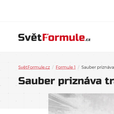
SvětFormule.cz
/
Formule 1
/
Sauber priznáva
Sauber priznáva t