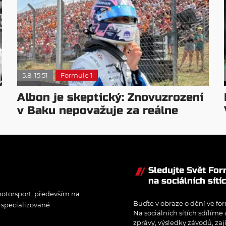
5.8. 15:51
Formule 1
Albon je skeptický: Znovuzrození
v Baku nepovažuje za reálne
Sledujte Svět Fo
na sociálních sítí
otorsport, především na
Buďte v obraze o dění ve for
í specializované
Na sociálních sítích sdílíme
zprávy, výsledky závodů, zaj