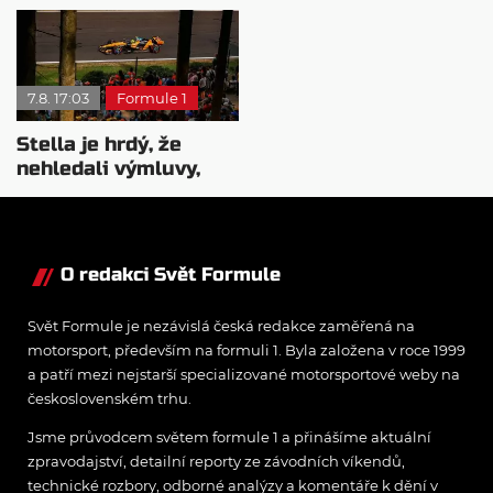
pravého šampiona
Ferrariho
7.8. 17:03
Formule 1
Stella je hrdý, že
nehledali výmluvy,
proč nedokážou
bojovat o titul
O redakci Svět Formule
Svět Formule je nezávislá česká redakce zaměřená na
motorsport, především na formuli 1. Byla založena v roce 1999
a patří mezi nejstarší specializované motorsportové weby na
československém trhu.
Jsme průvodcem světem formule 1 a přinášíme aktuální
zpravodajství, detailní reporty ze závodních víkendů,
technické rozbory, odborné analýzy a komentáře k dění v