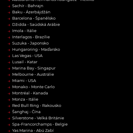
→
Sachír - Bahrajn
→
Baku - Ázerbájdžán
→
Barcelona - Španělsko
→
Džidda - Saúdská Arábie
→
Imola - Itálie
→
Interlagos - Brazílie
→
Suzuka - Japonsko
→
Hungaroring - Maďarsko
→
Las Vegas - USA
→
Lusail - Katar
→
Marina Bay - Singapur
→
Melbourne - Austrálie
→
Miami - USA
→
Monako - Monte Carlo
→
Montréal - Kanada
→
Monza - Itálie
→
Red Bull Ring - Rakousko
→
Šanghaj - Čína
→
Silverstone - Velká Británie
→
Spa-Francorchamps - Belgie
→
Yas Marina - Abú Zabí