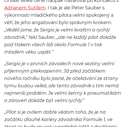
čínské Velké ceně naopak havaroval po kontaktu s
Adrianem Sutilem
. I tak je ale Peter Sauber s
výkonností mladičkého pilota velmi spokojený a
věří, že jeho angažování bylo správným krokem.
„Věděli jsme, že Sergio je velmi kvalitní a rychlý
závodník,“
řekl Sauber,
„ale ne každý pilot dokáže
pod tlakem všech lidí okolo Formule 1 v tak
mladém věku uspět.“
„Sergio je v prvních závodech nové sezóny velmi
příjemným překvapením. Již před začátkem
nového ročníku bylo jasné, že očekávání ze strany
týmu budou velká, ale tento závodník s tím nemá
nejmenší problém. Je velmi šetrný k pneumatikám
a zároveň dokáže být velmi rychlý.“
„Pilot si je ovšem dobře vědom toho, že je na
začátku dlouhé kariéry závodníka Formule 1, ve
které se bude muset vypořádat ještě z desítkami