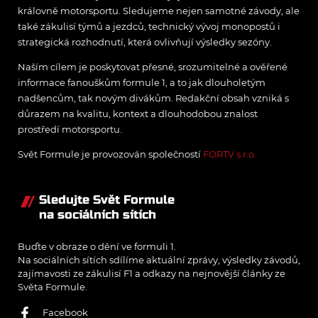
královně motorsportu. Sledujeme nejen samotné závody, ale
také zákulisí týmů a jezdců, technický vývoj monopostů i
strategická rozhodnutí, která ovlivňují výsledky sezóny.
Naším cílem je poskytovat přesné, srozumitelné a ověřené
informace fanouškům formule 1, a to jak dlouholetým
nadšencům, tak novým divákům. Redakční obsah vzniká s
důrazem na kvalitu, kontext a dlouhodobou znalost
prostředí motorsportu.
Svět Formule je provozován společností
FORTV s.r.o.
Sledujte Svět Formule
na sociálních sítích
Buďte v obraze o dění ve formuli 1.
Na sociálních sítích sdílíme aktuální zprávy, výsledky závodů,
zajímavosti ze zákulisí F1 a odkazy na nejnovější články ze
Světa Formule.
Facebook