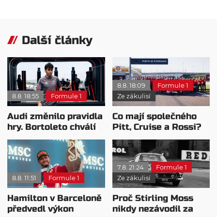
Další články
8.8. 18:09
Formule 1
8.8. 18:55
Formule 1
Ze zákulisí
Audi změnilo pravidla
Co mají společného
hry. Bortoleto chválí
Pitt, Cruise a Rossi?
nový tým i jeho
Všichni řídili
mentalitu
monopost F1
7.8. 21:24
Formule 1
8.8. 11:51
Formule 1
Ze zákulisí
Hamilton v Barceloně
Proč Stirling Moss
předvedl výkon
nikdy nezávodil za