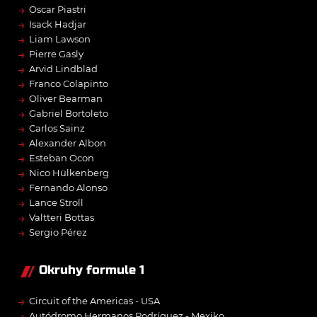
→
Oscar Piastri
→
Isack Hadjar
→
Liam Lawson
→
Pierre Gasly
→
Arvid Lindblad
→
Franco Colapinto
→
Oliver Bearman
→
Gabriel Bortoleto
→
Carlos Sainz
→
Alexander Albon
→
Esteban Ocon
→
Nico Hülkenberg
→
Fernando Alonso
→
Lance Stroll
→
Valtteri Bottas
→
Sergio Pérez
Okruhy formule 1
→
Circuit of the Americas - USA
→
Autódromo Hermanos Rodríguez - Mexiko