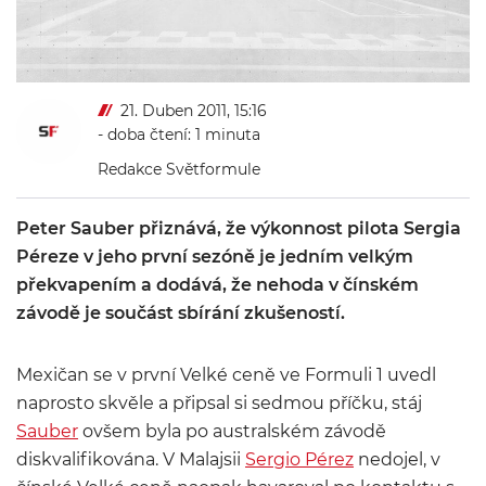
21. Duben 2011, 15:16
- doba čtení: 1 minuta
Redakce Světformule
Peter Sauber přiznává, že výkonnost pilota Sergia
Péreze v jeho první sezóně je jedním velkým
překvapením a dodává, že nehoda v čínském
závodě je součást sbírání zkušeností.
Mexičan se v první Velké ceně ve Formuli 1 uvedl
naprosto skvěle a připsal si sedmou příčku, stáj
Sauber
ovšem byla po australském závodě
diskvalifikována. V Malajsii
Sergio Pérez
nedojel, v