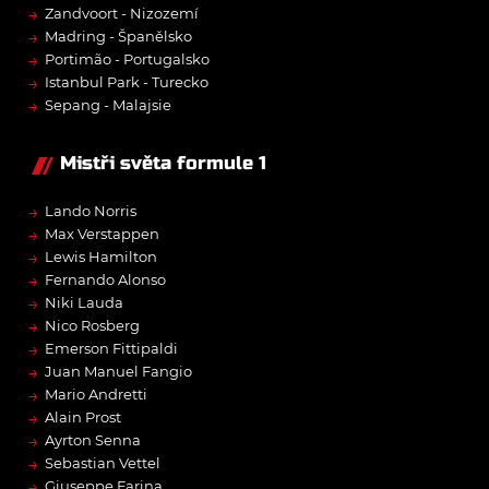
→
Zandvoort - Nizozemí
→
Madring - Španělsko
→
Portimão - Portugalsko
→
Istanbul Park - Turecko
→
Sepang - Malajsie
Mistři světa formule 1
→
Lando Norris
→
Max Verstappen
→
Lewis Hamilton
→
Fernando Alonso
→
Niki Lauda
→
Nico Rosberg
→
Emerson Fittipaldi
→
Juan Manuel Fangio
→
Mario Andretti
→
Alain Prost
→
Ayrton Senna
→
Sebastian Vettel
→
Giuseppe Farina