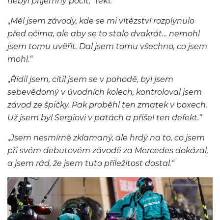
nebyl příjemný pocit,“
řekl.
„
Měl jsem závody, kde se mi vítězství rozplynulo
před očima, ale aby se to stalo dvakrát… nemohl
jsem tomu uvěřit. Dal jsem tomu všechno, co jsem
mohl.“
„
Řídil jsem, cítil jsem se v pohodě, byl jsem
sebevědomý v úvodních kolech, kontroloval jsem
závod ze špičky. Pak proběhl ten zmatek v boxech.
Už jsem byl Sergiovi v patách a přišel ten defekt.“
„
Jsem nesmírně zklamaný, ale hrdý na to, co jsem
při svém debutovém závodě za Mercedes dokázal,
a jsem rád, že jsem tuto příležitost dostal.“