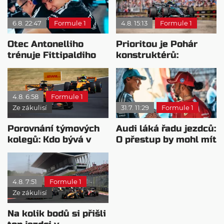
6.8. 22:47
Formule 1
4.8. 15:13
Formule 1
Otec Antonelliho
Prioritou je Pohár
trénuje Fittipaldiho
konstruktérů:
syna: Brazilec
Mercedesu je jedno,
vychvaluje lídra
kdo zvítězí
4.8. 6:58
Formule 1
Ze zákulisí
31.7. 11:29
Formule 1
Porovnání týmových
Audi láká řadu jezdců:
kolegů: Kdo bývá v
O přestup by mohl mít
sobotu nejrychlejší?
zájem i Russell
4.8. 7:51
Formule 1
Ze zákulisí
Na kolik bodů si přišli