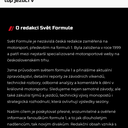
top jezdci v
posledních 4
závodech?
O redakci Svět Formule
Svět Formule je nezávislá česká redakce zaměřená na
motorsport, především na formuli 1. Byla založena v roce 1999
a patří mezi nejstarší specializované motorsportové weby na
československém trhu.
Jsme průvodcem světem formule 1 a přinášíme aktuální
zpravodajství, detailní reporty ze závodních víkendů,
technické rozbory, odborné analýzy a komentáře k dění v
královně motorsportu. Sledujeme nejen samotné závody, ale
také zákulisí týmů a jezdců, technický vývoj monopostů i
strategická rozhodnutí, která ovlivňují výsledky sezóny.
Naším cílem je poskytovat přesné, srozumitelné a ověřené
informace fanouškům formule 1, a to jak dlouholetým
nadšencům, tak novým divákům. Redakční obsah vzniká s