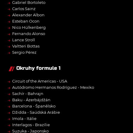
→
Gabriel Bortoleto
→
Carlos Sainz
→
Alexander Albon
→
Esteban Ocon
→
Nico Hülkenberg
→
Fernando Alonso
→
Lance Stroll
→
Valtteri Bottas
→
Sergio Pérez
Okruhy formule 1
→
Circuit of the Americas - USA
→
Autódromo Hermanos Rodríguez - Mexiko
→
Sachír - Bahrajn
→
Baku - Ázerbájdžán
→
Barcelona - Španělsko
→
Džidda - Saúdská Arábie
→
Imola - Itálie
→
Interlagos - Brazílie
→
Suzuka - Japonsko