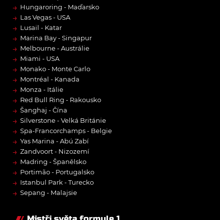
→
Hungaroring - Maďarsko
→
Las Vegas - USA
→
Lusail - Katar
→
Marina Bay - Singapur
→
Melbourne - Austrálie
→
Miami - USA
→
Monako - Monte Carlo
→
Montréal - Kanada
→
Monza - Itálie
→
Red Bull Ring - Rakousko
→
Šanghaj - Čína
→
Silverstone - Velká Británie
→
Spa-Francorchamps - Belgie
→
Yas Marina - Abú Zabí
→
Zandvoort - Nizozemí
→
Madring - Španělsko
→
Portimão - Portugalsko
→
Istanbul Park - Turecko
→
Sepang - Malajsie
Mistři světa formule 1