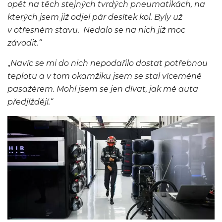
opět na těch stejných tvrdých pneumatikách, na
kterých jsem již odjel pár desítek kol. Byly už
v otřesném stavu. Nedalo se na nich již moc
závodit.“
„
Navíc se mi do nich nepodařilo dostat potřebnou
teplotu a v tom okamžiku jsem se stal víceméně
pasažérem. Mohl jsem se jen dívat, jak mě auta
předjíždějí.“