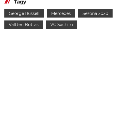
Tagy
George Russell
Mercedes
Sezóna 2020
Valtteri Bottas
VC Sachíru