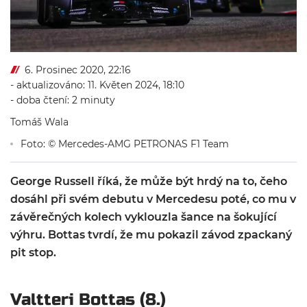
6. Prosinec 2020, 22:16
- aktualizováno: 11. Květen 2024, 18:10
- doba čtení: 2 minuty
Tomáš Wala
Foto: © Mercedes-AMG PETRONAS F1 Team
George Russell říká, že může být hrdý na to, čeho
dosáhl při svém debutu v Mercedesu poté, co mu v
závěrečných kolech vyklouzla šance na šokující
výhru. Bottas tvrdí, že mu pokazil závod zpackaný
pit stop.
Valtteri Bottas (8.)