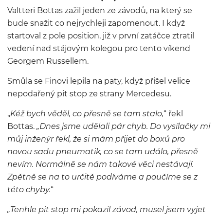
Valtteri Bottas zažil jeden ze závodů, na který se
bude snažit co nejrychleji zapomenout. I když
startoval z pole position, již v první zatáčce ztratil
vedení nad stájovým kolegou pro tento víkend
Georgem Russellem.
Smůla se Finovi lepila na paty, když přišel velice
nepodařený pit stop ze strany Mercedesu.
„
Kéž bych věděl, co přesně se tam stalo,
“ řekl
Bottas.
„Dnes jsme udělali pár chyb. Do vysílačky mi
můj inženýr řekl, že si mám přijet do boxů pro
novou sadu pneumatik, co se tam událo, přesně
nevím. Normálně se nám takové věci nestávají.
Zpětně se na to určitě podíváme a poučíme se z
této chyby.
“
„Tenhle pit stop mi pokazil závod, musel jsem vyjet