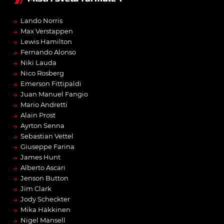
→
Lando Norris
→
Max Verstappen
→
Lewis Hamilton
→
Fernando Alonso
→
Niki Lauda
→
Nico Rosberg
→
Emerson Fittipaldi
→
Juan Manuel Fangio
→
Mario Andretti
→
Alain Prost
→
Ayrton Senna
→
Sebastian Vettel
→
Giuseppe Farina
→
James Hunt
→
Alberto Ascari
→
Jenson Button
→
Jim Clark
→
Jody Scheckter
→
Mika Häkkinen
→
Nigel Mansell