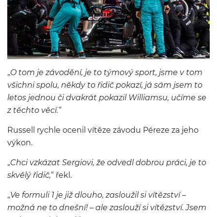
„
O tom je závodění, je to týmový sport, jsme v tom
všichni spolu, někdy to řidič pokazí, já sám jsem to
letos jednou či dvakrát pokazil Williamsu, učíme se
z těchto věcí.“
Russell rychle ocenil vítěze závodu Péreze za jeho
výkon.
„
Chci vzkázat Sergiovi, že odvedl dobrou práci, je to
skvělý řidič,
“ řekl.
„
Ve formuli 1 je již dlouho, zasloužil si vítězství –
možná ne to dnešní! – ale zaslouží si vítězství. Jsem