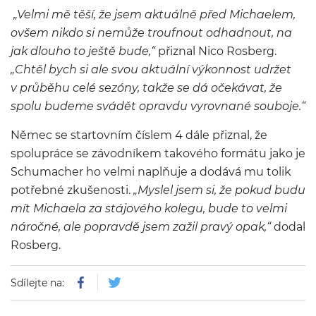
„
Velmi mě těší, že jsem aktuálně před Michaelem,
ovšem nikdo si nemůže troufnout odhadnout, na
jak dlouho to ještě bude
,“
přiznal Nico Rosberg.
„
Chtěl bych si ale svou aktuální výkonnost udržet
v průběhu celé sezóny, takže se dá očekávat, že
spolu budeme svádět opravdu vyrovnané souboje
.“
Němec se startovním číslem 4 dále přiznal, že
spolupráce se závodníkem takového formátu jako je
Schumacher ho velmi naplňuje a dodává mu tolik
potřebné zkušenosti.
„
Myslel jsem si, že pokud budu
mít Michaela za stájového kolegu, bude to velmi
náročné, ale popravdě jsem zažil pravý opak
,“
dodal
Rosberg.
Sdílejte na: