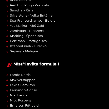
→
Monza - Itálie
→
Red Bull Ring - Rakousko
→
Šanghaj - Čína
→
Silverstone - Velká Británie
→
Spa-Francorchamps - Belgie
→
Yas Marina - Abú Zabí
→
Zandvoort - Nizozemí
→
Madring - Španělsko
→
Portimão - Portugalsko
→
Istanbul Park - Turecko
→
Sepang - Malajsie
Mistři světa formule 1
→
Lando Norris
→
Max Verstappen
→
Lewis Hamilton
→
Fernando Alonso
→
Niki Lauda
→
Nico Rosberg
→
Emerson Fittipaldi