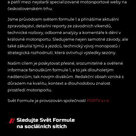
a patří mezi nejstarší specializované motorsportové weby na
československém trhu.
Jsme průvodcem světem formule 1 a přinášíme aktuální
zpravodajství, detailní reporty ze závodních víkendů,
technické rozbory, odborné analýzy a komentáře k dění v
královně motorsportu. Sledujeme nejen samotné závody, ale
také zákulisí týmů a jezdců, technický vývoj monopostů i
strategická rozhodnutí, která ovlivňují výsledky sezóny.
Naším cílem je poskytovat přesné, srozumitelné a ověřené
informace fanouškům formule 1, a to jak dlouholetým
nadšencům, tak novým divákům. Redakční obsah vzniká s
důrazem na kvalitu, kontext a dlouhodobou znalost
prostředí motorsportu.
Svět Formule je provozován společností
FORTV s.r.o.
Sledujte Svět Formule
na sociálních sítích