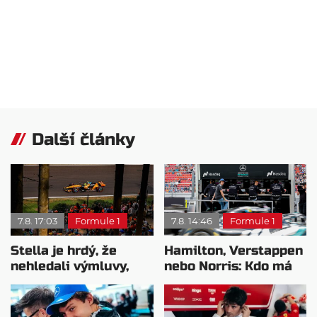
Další články
7.8. 17:03
Formule 1
7.8. 14:46
Formule 1
Stella je hrdý, že
Hamilton, Verstappen
nehledali výmluvy,
nebo Norris: Kdo má
proč nedokážou
nejvyšší plat?
bojovat o titul