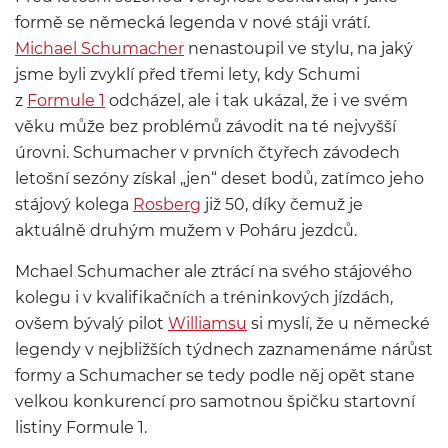
formě se německá legenda v nové stáji vrátí.
Michael Schumacher
nenastoupil ve stylu, na jaký
jsme byli zvyklí před třemi lety, kdy Schumi
z
Formule 1
odcházel, ale i tak ukázal, že i ve svém
věku může bez problémů závodit na té nejvyšší
úrovni. Schumacher v prvních čtyřech závodech
letošní sezóny získal „jen“ deset bodů, zatímco jeho
stájový kolega
Rosberg
již 50, díky čemuž je
aktuálně druhým mužem v Poháru jezdců.
Mchael Schumacher ale ztrácí na svého stájového
kolegu i v kvalifikačních a tréninkových jízdách,
ovšem bývalý pilot
Williamsu
si myslí, že u německé
legendy v nejbližších týdnech zaznamenáme nárůst
formy a Schumacher se tedy podle něj opět stane
velkou konkurencí pro samotnou špičku startovní
listiny Formule 1.