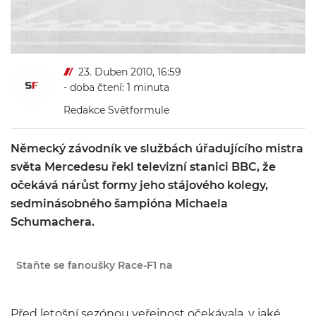
23. Duben 2010, 16:59
- doba čtení: 1 minuta
Redakce Světformule
Německý závodník ve službách úřadujícího mistra
světa Mercedesu řekl televizní stanici BBC, že
očekává nárůst formy jeho stájového kolegy,
sedminásobného šampióna Michaela
Schumachera.
Staňte se fanoušky Race-F1 na
Před letošní sezónou veřejnost očekávala, v jaké