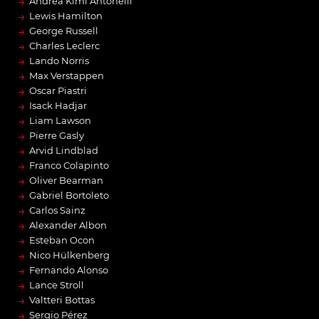
→
Andrea Kimi Antonelli
→
Lewis Hamilton
→
George Russell
→
Charles Leclerc
→
Lando Norris
→
Max Verstappen
→
Oscar Piastri
→
Isack Hadjar
→
Liam Lawson
→
Pierre Gasly
→
Arvid Lindblad
→
Franco Colapinto
→
Oliver Bearman
→
Gabriel Bortoleto
→
Carlos Sainz
→
Alexander Albon
→
Esteban Ocon
→
Nico Hülkenberg
→
Fernando Alonso
→
Lance Stroll
→
Valtteri Bottas
→
Sergio Pérez