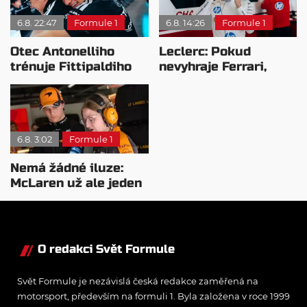
6.8. 22:47
Formule 1
6.8. 14:26
Formule 1
Otec Antonelliho
Leclerc: Pokud
trénuje Fittipaldiho
nevyhraje Ferrari,
syna: Brazilec
přeji titul
vychvaluje lídra
Antonellimu
6.8. 3:02
Formule 1
Nemá žádné iluze:
McLaren už ale jeden
návrat ze dna dokázal
O redakci Svět Formule
Svět Formule je nezávislá česká redakce zaměřená na
motorsport, především na formuli 1. Byla založena v roce 1999