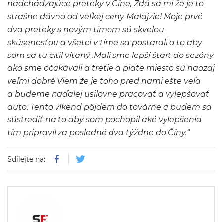
nadchádzajúce preteky v Číne, Zdá sa mi že je to
strašne dávno od veľkej ceny Malajzie! Moje prvé
dva preteky s novým tímom sú skvelou
skúsenosťou a všetci v tíme sa postarali o to aby
som sa tu cítil vítaný .Mali sme lepší štart do sezóny
ako sme očakávali a tretie a piate miesto sú naozaj
veľmi dobré Viem že je toho pred nami ešte veľa
a budeme naďalej usilovne pracovať a vylepšovať
auto. Tento víkend pôjdem do továrne a budem sa
sústrediť na to aby som pochopil aké vylepšenia
tím pripravil za posledné dva týždne do Číny.“
Sdílejte na: