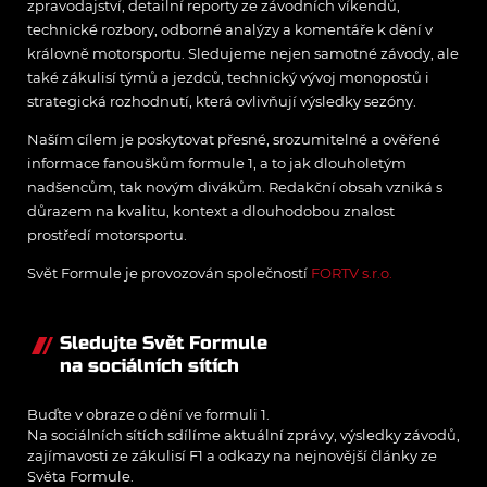
zpravodajství, detailní reporty ze závodních víkendů,
technické rozbory, odborné analýzy a komentáře k dění v
královně motorsportu. Sledujeme nejen samotné závody, ale
také zákulisí týmů a jezdců, technický vývoj monopostů i
strategická rozhodnutí, která ovlivňují výsledky sezóny.
Naším cílem je poskytovat přesné, srozumitelné a ověřené
informace fanouškům formule 1, a to jak dlouholetým
nadšencům, tak novým divákům. Redakční obsah vzniká s
důrazem na kvalitu, kontext a dlouhodobou znalost
prostředí motorsportu.
Svět Formule je provozován společností
FORTV s.r.o.
Sledujte Svět Formule
na sociálních sítích
Buďte v obraze o dění ve formuli 1.
Na sociálních sítích sdílíme aktuální zprávy, výsledky závodů,
zajímavosti ze zákulisí F1 a odkazy na nejnovější články ze
Světa Formule.