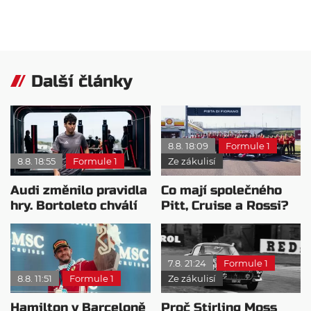
Další články
8.8. 18:09
Formule 1
8.8. 18:55
Formule 1
Ze zákulisí
Audi změnilo pravidla
Co mají společného
hry. Bortoleto chválí
Pitt, Cruise a Rossi?
nový tým i jeho
Všichni řídili
mentalitu
monopost F1
7.8. 21:24
Formule 1
8.8. 11:51
Formule 1
Ze zákulisí
Hamilton v Barceloně
Proč Stirling Moss