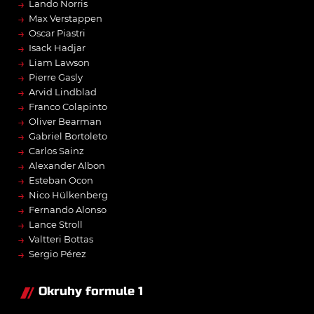
→
Lando Norris
→
Max Verstappen
→
Oscar Piastri
→
Isack Hadjar
→
Liam Lawson
→
Pierre Gasly
→
Arvid Lindblad
→
Franco Colapinto
→
Oliver Bearman
→
Gabriel Bortoleto
→
Carlos Sainz
→
Alexander Albon
→
Esteban Ocon
→
Nico Hülkenberg
→
Fernando Alonso
→
Lance Stroll
→
Valtteri Bottas
→
Sergio Pérez
Okruhy formule 1