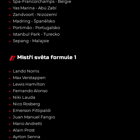
→
Spa-Francorchamps - Belgie
→
Yas Marina - Abú Zabí
→
Zandvoort - Nizozemí
→
Madring - Španělsko
→
Portimão - Portugalsko
→
Istanbul Park - Turecko
→
Sepang - Malajsie
Mistři světa formule 1
→
Lando Norris
→
Max Verstappen
→
Lewis Hamilton
→
Fernando Alonso
→
Niki Lauda
→
Nico Rosberg
→
Emerson Fittipaldi
→
Juan Manuel Fangio
→
Mario Andretti
→
Alain Prost
→
Ayrton Senna