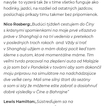
navyše to vyzerá tak že v tíme všetko funguje ako
hodinky, jazdci, na rozdiel od ostatných jazdcov,
poslúchajú príkazy tímu takmer bez pripomienok.
Nico Rosberg:
„Budúci
týždeň cestujem do Číny
s krásnymi spomienkami na moje prvé víťazstvo
práve v Shanghaji a na tri vedenia v pretekoch
v posledných troch rokoch and. Vždy si trať
v Shanghaji užijem a mám dobrý pocit keď tam
ideme s autom, ktoré momentálne máme. Tím
veľmi tvrdo pracoval na zlepšení auta od Malajzie
a ja som bol v Pondelok v továrni aby som dokončil
moju prípravu na simulátore na nadchádzajúce
dve veľké ceny. Mali sme silný štart do sezóny
a som si istý že môžeme ešte zabrať a dosiahnuť
dobré výsledky v Číne a Bahrajne”
Lewis Hamilton:
„Sústreďujem sa na