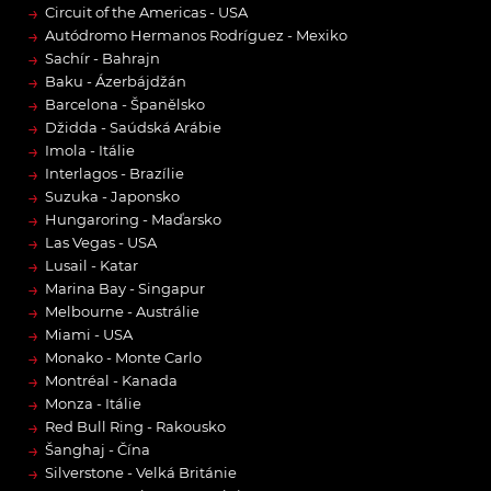
→
Circuit of the Americas - USA
→
Autódromo Hermanos Rodríguez - Mexiko
→
Sachír - Bahrajn
→
Baku - Ázerbájdžán
→
Barcelona - Španělsko
→
Džidda - Saúdská Arábie
→
Imola - Itálie
→
Interlagos - Brazílie
→
Suzuka - Japonsko
→
Hungaroring - Maďarsko
→
Las Vegas - USA
→
Lusail - Katar
→
Marina Bay - Singapur
→
Melbourne - Austrálie
→
Miami - USA
→
Monako - Monte Carlo
→
Montréal - Kanada
→
Monza - Itálie
→
Red Bull Ring - Rakousko
→
Šanghaj - Čína
→
Silverstone - Velká Británie