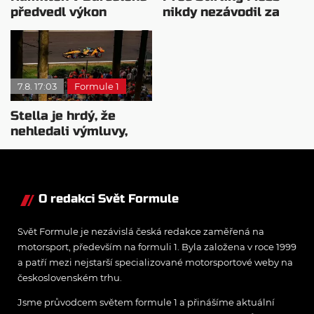
předvedl výkon
nikdy nezávodil za
pravého šampiona
Ferrariho
7.8. 17:03
Formule 1
Stella je hrdý, že
nehledali výmluvy,
proč nedokážou
bojovat o titul
O redakci Svět Formule
Svět Formule je nezávislá česká redakce zaměřená na
motorsport, především na formuli 1. Byla založena v roce 1999
a patří mezi nejstarší specializované motorsportové weby na
československém trhu.
Jsme průvodcem světem formule 1 a přinášíme aktuální