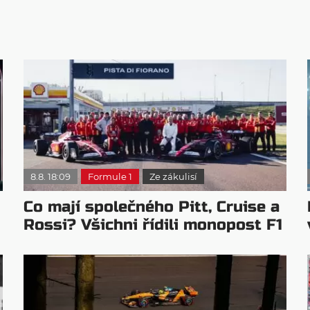
8.8. 18:09
Formule 1
Ze zákulisí
Co mají společného Pitt, Cruise a
Rossi? Všichni řídili monopost F1