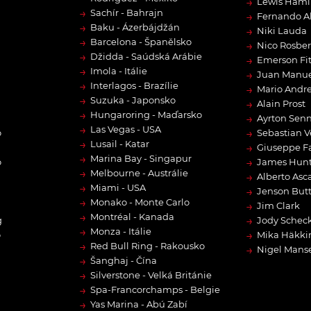
→
Lewis Hami
→
Sachír - Bahrajn
→
Fernando A
→
Baku - Ázerbájdžán
→
Niki Lauda
→
Barcelona - Španělsko
→
Nico Rosbe
→
Džidda - Saúdská Arábie
→
Emerson Fit
→
Imola - Itálie
→
Juan Manue
→
Interlagos - Brazílie
→
Mario Andre
→
Suzuka - Japonsko
→
Alain Prost
→
Hungaroring - Maďarsko
→
Ayrton Sen
→
Las Vegas - USA
→
o
Sebastian V
→
Lusail - Katar
→
Giuseppe F
→
Marina Bay - Singapur
→
o
James Hun
→
Melbourne - Austrálie
→
Alberto Asca
→
Miami - USA
→
Jenson But
→
Monako - Monte Carlo
→
Jim Clark
→
Montréal - Kanada
→
g
Jody Scheck
→
Monza - Itálie
→
o
Mika Häkki
→
Red Bull Ring - Rakousko
→
Nigel Manse
→
Šanghaj - Čína
→
Silverstone - Velká Británie
→
Spa-Francorchamps - Belgie
→
Yas Marina - Abú Zabí