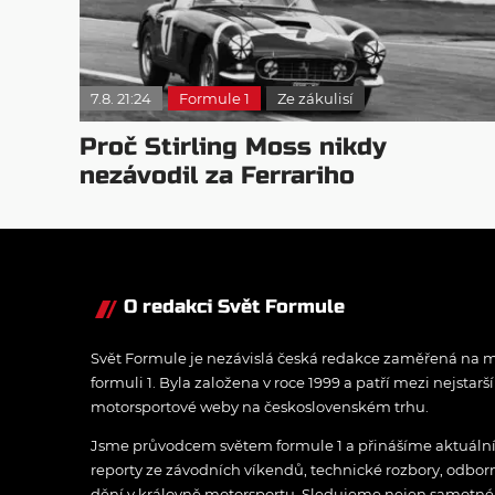
7.8. 21:24
Formule 1
Ze zákulisí
Proč Stirling Moss nikdy
nezávodil za Ferrariho
O redakci Svět Formule
Svět Formule je nezávislá česká redakce zaměřená na m
formuli 1. Byla založena v roce 1999 a patří mezi nejstarš
motorsportové weby na československém trhu.
Jsme průvodcem světem formule 1 a přinášíme aktuální z
reporty ze závodních víkendů, technické rozbory, odbo
dění v královně motorsportu. Sledujeme nejen samotné z