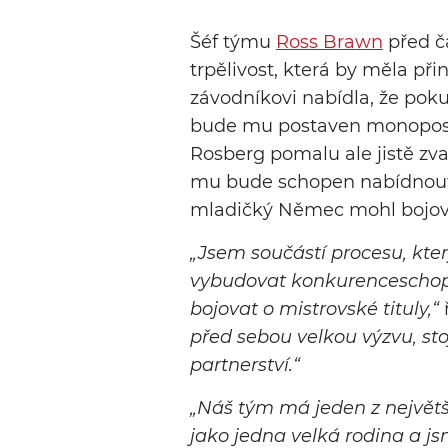
Šéf týmu
Ross Brawn
před č
trpělivost, která by měla při
závodníkovi nabídla, že poku
bude mu postaven monopost 
Rosberg pomalu ale jistě zv
mu bude schopen nabídnout
mladičký Němec mohl bojovat
„Jsem součástí procesu, kt
vybudovat konkurenceschopn
bojovat o mistrovské tituly,“
před sebou velkou výzvu, s
partnerství.“
„Náš tým má jeden z největš
jako jedna velká rodina a js