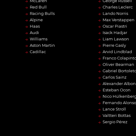
→
→
McLaren
George Russell
→
→
Red Bull
Charles Leclerc
→
→
Racing Bulls
Lando Norris
→
→
Alpine
Max Verstappen
→
→
Haas
Oscar Piastri
→
→
Audi
Isack Hadjar
→
→
Williams
Liam Lawson
→
→
Aston Martin
Pierre Gasly
→
→
Cadillac
Arvid Lindblad
→
Franco Colapint
→
Oliver Bearman
→
Gabriel Bortolet
→
Carlos Sainz
→
Alexander Albon
→
Esteban Ocon
→
Nico Hülkenber
→
Fernando Alons
→
Lance Stroll
→
Valtteri Bottas
→
Sergio Pérez