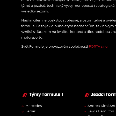
týmů a jezdců, technický vývoj monopostů i strategická 
výsledky sezóny.
Naším cílem je poskytovat přesné, srozumitelné a ově
formule 1, a to jak dlouholetým nadšencům, tak novým
vzniká s důrazem na kvalitu, kontext a dlouhodobou zna
motorsportu.
Svět Formule je provozován společností
FORTV s.r.o.
Týmy formule 1
Jezdci form
→
→
Mercedes
Andrea Kimi Ant
→
→
Ferrari
Lewis Hamilton