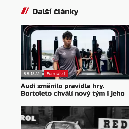
Další články
8.8. 18:55
Formule 1
Audi změnilo pravidla hry.
Bortoleto chválí nový tým i jeho
mentalitu