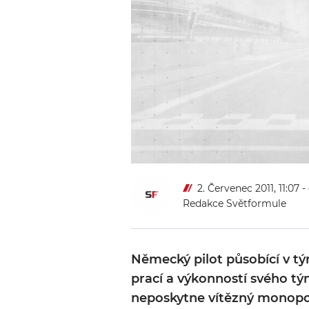
2. Červenec 2011, 11:07
-
Redakce Světformule
Německý pilot působící v t
prací a výkonností svého tý
neposkytne vítězný monopos