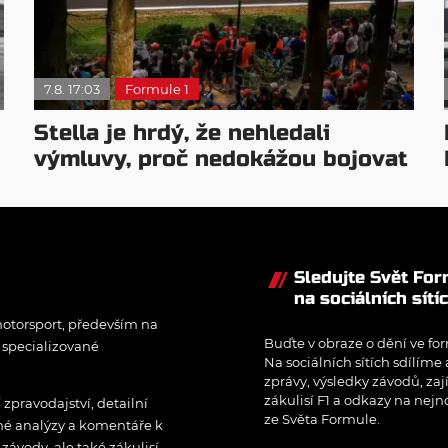
7.8. 17:03
Formule 1
Stella je hrdý, že nehledali
výmluvy, proč nedokážou bojovat
o titul
Sledujte Svět Fo
na sociálních sítí
otorsport, především na
Buďte v obraze o dění ve for
í specializované
Na sociálních sítích sdílíme
zprávy, výsledky závodů, zaj
zákulisí F1 a odkazy na nejn
pravodajství, detailní
ze Světa Formule.
rné analýzy a komentáře k
ávody, ale také zákulisí