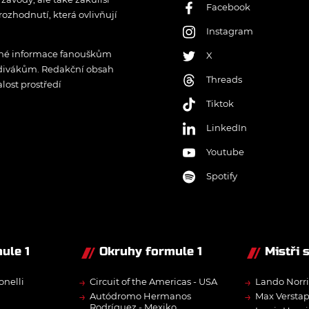
Facebook
rozhodnutí, která ovlivňují
Instagram
řené informace fanouškům
X
 divákům. Redakční obsah
Threads
lost prostředí
Tiktok
LinkedIn
Youtube
Spotify
ule 1
Okruhy formule 1
Mistři 
→
→
onelli
Circuit of the Americas - USA
Lando Norri
→
→
Autódromo Hermanos
Max Versta
Rodríguez - Mexiko