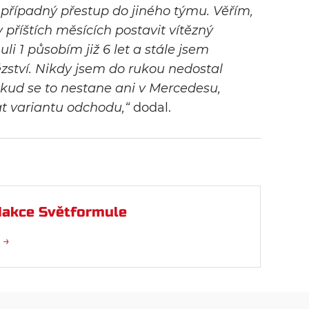
je případný přestup do jiného týmu. Věřím,
příštích měsících postavit vítězný
li 1 působím již 6 let a stále jsem
zství. Nikdy jsem do rukou nedostal
kud se to nestane ani v Mercedesu,
t variantu odchodu,“
dodal.
akce Světformule
 →