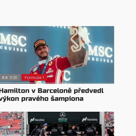
8.8. 11:51
Formule 1
Hamilton v Barceloně předvedl
výkon pravého šampiona