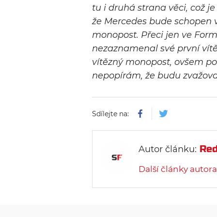
tu i druhá strana věci, což 
že Mercedes bude schopen v 
monopost. Přeci jen ve Formu
nezaznamenal své první vítě
vítězný monopost, ovšem po
nepopírám, že budu zvažova
Sdílejte na:
Red
Autor článku:
Další články autora