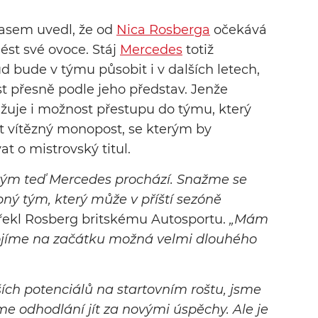
asem uvedl, že od
Nica Rosberga
očekává
nést své ovoce. Stáj
Mercedes
totiž
d bude v týmu působit i v dalších letech,
přesně podle jeho představ. Jenže
ažuje i možnost přestupu do týmu, který
 vítězný monopost, se kterým by
 o mistrovský titul.
erým teď Mercedes prochází. Snažme se
ý tým, který může v příští sezóně
řekl Rosberg britskému Autosportu.
„Mám
tojíme na začátku možná velmi dlouhého
ích potenciálů na startovním roštu, jsme
me odhodlání jít za novými úspěchy. Ale je