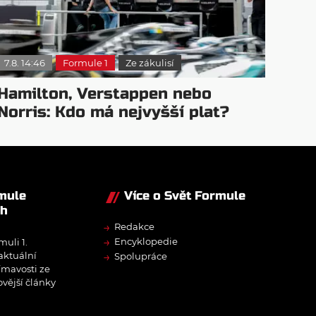
7.8. 14:46
Formule 1
Ze zákulisí
Hamilton, Verstappen nebo
Norris: Kdo má nejvyšší plat?
rmule
Více o Svět Formule
ch
→
Redakce
→
Encyklopedie
muli 1.
→
 aktuální
Spolupráce
ímavosti ze
ovější články