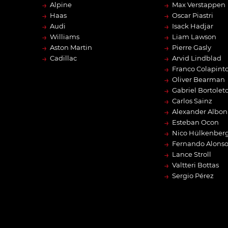
→
→
Alpine
Max Verstappen
→
→
Haas
Oscar Piastri
→
→
Audi
Isack Hadjar
→
→
Williams
Liam Lawson
→
→
Aston Martin
Pierre Gasly
→
→
Cadillac
Arvid Lindblad
→
Franco Colapint
→
Oliver Bearman
→
Gabriel Bortolet
→
Carlos Sainz
→
Alexander Albon
→
Esteban Ocon
→
Nico Hülkenber
→
Fernando Alons
→
Lance Stroll
→
Valtteri Bottas
→
Sergio Pérez