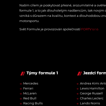
Naším cílem je poskytovat přesné, srozumitelné a ově
formule 1, a to jak dlouholetým nadšencům, tak novým
vzniká s důrazem na kvalitu, kontext a dlouhodobou zna
motorsportu.
Svět Formule je provozován společností
FORTV s.r.o.
Týmy formule 1
Jezdci form
→
→
Mercedes
Andrea Kimi Ant
→
→
Ferrari
Lewis Hamilton
→
→
McLaren
George Russell
→
→
Red Bull
Charles Leclerc
→
→
Racing Bulls
Lando Norris