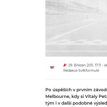
29. Březen 2011, 17:11
- d
Redakce Světformule
Po úspěších v prvním závod
Melbourne, kdy si Vitaly Petr
tým i v další podobné výsled