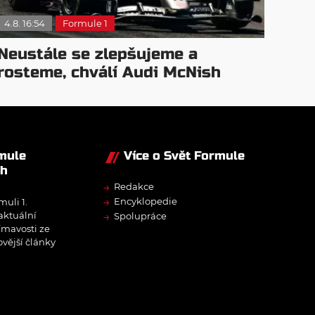
4.8. 16:54
Formule 1
Neustále se zlepšujeme a
rosteme, chválí Audi McNish
rmule
Více o Svět Formule
ch
→
Redakce
→
Encyklopedie
muli 1.
→
 aktuální
Spolupráce
ímavosti ze
ovější články