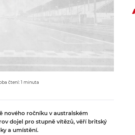
oba čtení: 1 minuta
ě nového ročníku v australském
ov dojel pro stupně vítězů, věří britský
ky a umístění.