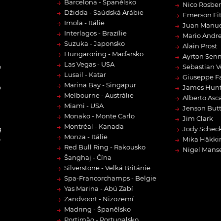
→
Barcelona - Španělsko
→
Nico Rosbe
→
Džidda - Saúdská Arábie
→
Emerson Fit
→
Imola - Itálie
→
Juan Manue
→
Interlagos - Brazílie
→
Mario Andre
→
Suzuka - Japonsko
→
Alain Prost
→
Hungaroring - Maďarsko
→
Ayrton Sen
→
Las Vegas - USA
→
o
Sebastian V
→
Lusail - Katar
→
Giuseppe F
→
Marina Bay - Singapur
→
o
James Hun
→
Melbourne - Austrálie
→
Alberto Asca
→
Miami - USA
→
Jenson But
→
Monako - Monte Carlo
→
Jim Clark
→
Montréal - Kanada
→
g
Jody Scheck
→
Monza - Itálie
→
o
Mika Häkki
→
Red Bull Ring - Rakousko
→
Nigel Manse
→
Šanghaj - Čína
→
Silverstone - Velká Británie
→
Spa-Francorchamps - Belgie
→
Yas Marina - Abú Zabí
→
Zandvoort - Nizozemí
→
Madring - Španělsko
→
Portimão - Portugalsko