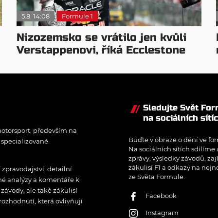
5.8. 14:08
Formule 1
Nizozemsko se vrátilo jen kvůli
Verstappenovi, říká Ecclestone
Sledujte Svět Fo
na sociálních sítí
otorsport, především na
Buďte v obraze o dění ve for
í specializované
Na sociálních sítích sdílíme
zprávy, výsledky závodů, zaj
zákulisí F1 a odkazy na nejn
pravodajství, detailní
ze Světa Formule.
rné analýzy a komentáře k
ávody, ale také zákulisí
Facebook
rozhodnutí, která ovlivňují
Instagram