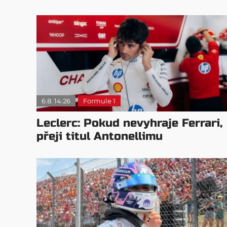
6.8. 14:26
Formule 1
Leclerc: Pokud nevyhraje Ferrari,
přeji titul Antonellimu