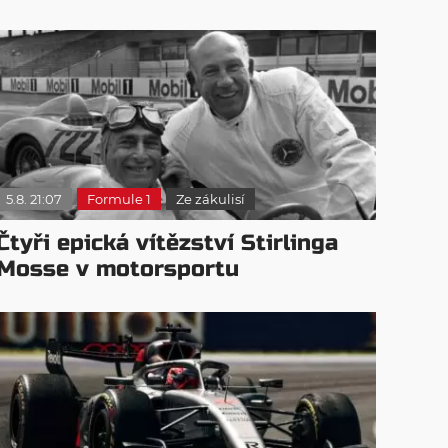
5.8. 21:07
Formule 1
Ze zákulisí
Čtyři epická vítězství Stirlinga
Mosse v motorsportu