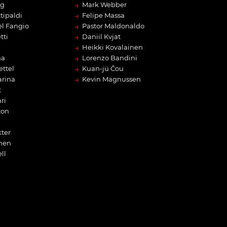
→
rg
Mark Webber
→
tipaldi
Felipe Massa
→
l Fangio
Pastor Maldonaldo
→
tti
Daniil Kvjat
→
Heikki Kovalainen
→
na
Lorenzo Bandini
→
ettel
Kuan-jü Čou
→
arina
Kevin Magnussen
t
ri
ton
ter
nen
ll