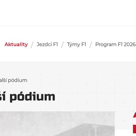
Aktuality
Jezdci F1
Týmy F1
Program F1 2026
další pódium
ší pódium