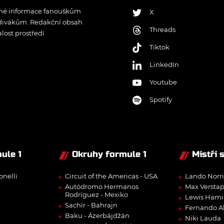
řené informace fanouškům
X
 divákům. Redakční obsah
Threads
lost prostředí
Tiktok
LinkedIn
Youtube
Spotify
ule 1
Okruhy formule 1
Mistři 
→
→
onelli
Circuit of the Americas - USA
Lando Norri
→
→
Autódromo Hermanos
Max Versta
Rodríguez - Mexiko
→
Lewis Hami
→
Sachír - Bahrajn
→
Fernando A
→
Baku - Ázerbájdžán
→
Niki Lauda