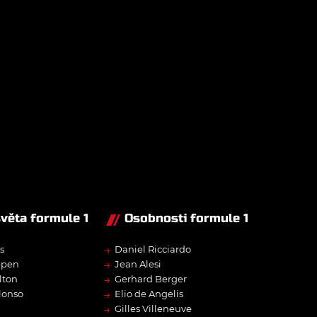
světa formule 1
Osobnosti formule 1
→
s
Daniel Ricciardo
→
ppen
Jean Alesi
→
lton
Gerhard Berger
→
lonso
Elio de Angelis
→
Gilles Villeneuve