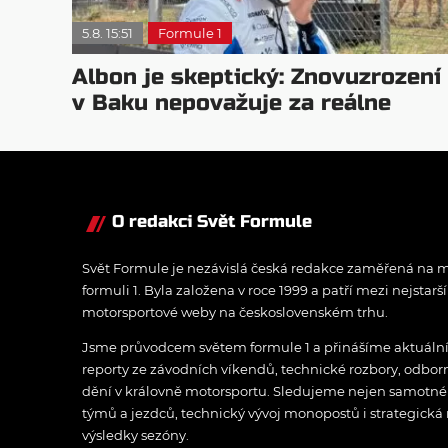
5.8. 15:51
Formule 1
Albon je skeptický: Znovuzrození
v Baku nepovažuje za reálne
O redakci Svět Formule
Svět Formule je nezávislá česká redakce zaměřená na m
formuli 1. Byla založena v roce 1999 a patří mezi nejstarš
motorsportové weby na československém trhu.
Jsme průvodcem světem formule 1 a přinášíme aktuální z
reporty ze závodních víkendů, technické rozbory, odbo
dění v královně motorsportu. Sledujeme nejen samotné z
týmů a jezdců, technický vývoj monopostů i strategická 
výsledky sezóny.