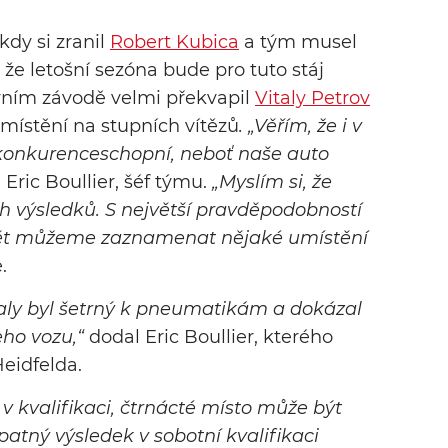
kdy si zranil
Robert Kubica
a tým musel
 že letošní sezóna bude pro tuto stáj
rvním závodě velmi překvapil
Vitaly Petrov
 umístění na stupních vítězů
. „Věřím, že i v
konkurenceschopní, neboť naše auto
 Eric Boullier, šéf týmu.
„Myslím si, že
 výsledků. S největší pravděpodobností
ět můžeme zaznamenat nějaké umístění
.
taly byl šetrný k pneumatikám a dokázal
eho vozu,“
dodal Eric Boullier, kterého
eidfelda.
 v kvalifikaci, čtrnácté místo může být
patný výsledek v sobotní kvalifikaci