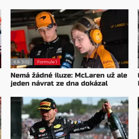
6.8. 3:02
Formule 1
Nemá žádné iluze: McLaren už ale
jeden návrat ze dna dokázal