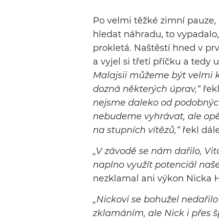
Po velmi těžké zimní pauze, 
hledat náhradu, to vypadalo,
prokletá. Naštěstí hned v p
a vyjel si třetí příčku a tedy
Malajsii můžeme být velmi 
dozná některých úprav,“
řekl
nejsme daleko od podobných
nebudeme vyhrávat, ale op
na stupních vítězů,“
řekl dále
„V závodě se nám dařilo, Vi
naplno využít potenciál naš
nezklamal ani výkon Nicka H
„Nickovi se bohužel nedařilo
zklamáním, ale Nick i přes š