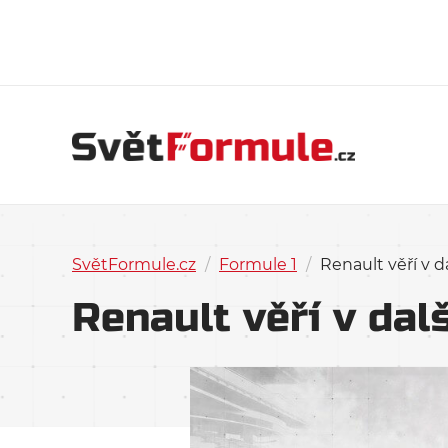
SvětFormule.cz
/
Formule 1
/
Renault věří v 
Renault věří v dal