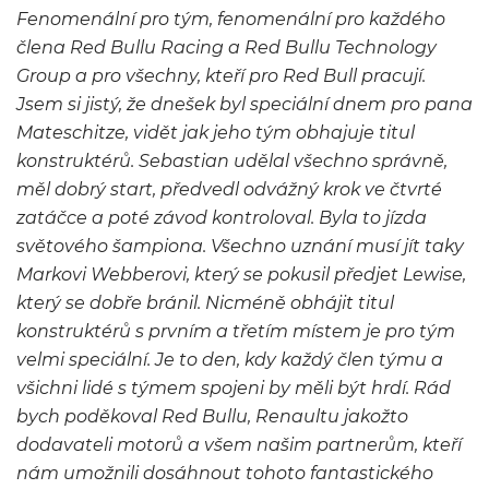
Fenomenální pro tým, fenomenální pro každého
člena Red Bullu Racing a Red Bullu Technology
Group a pro všechny, kteří pro Red Bull pracují.
Jsem si jistý, že dnešek byl speciální dnem pro pana
Mateschitze, vidět jak jeho tým obhajuje titul
konstruktérů. Sebastian udělal všechno správně,
měl dobrý start, předvedl odvážný krok ve čtvrté
zatáčce a poté závod kontroloval. Byla to jízda
světového šampiona. Všechno uznání musí jít taky
Markovi Webberovi, který se pokusil předjet Lewise,
který se dobře bránil. Nicméně obhájit titul
konstruktérů s prvním a třetím místem je pro tým
velmi speciální. Je to den, kdy každý člen týmu a
všichni lidé s týmem spojeni by měli být hrdí. Rád
bych poděkoval Red Bullu, Renaultu jakožto
dodavateli motorů a všem našim partnerům, kteří
nám umožnili dosáhnout tohoto fantastického