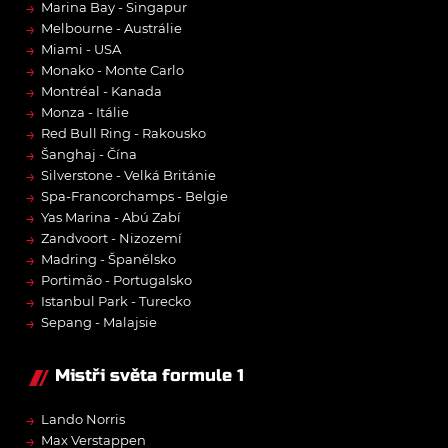
→
Marina Bay - Singapur
→
Melbourne - Austrálie
→
Miami - USA
→
Monako - Monte Carlo
→
Montréal - Kanada
→
Monza - Itálie
→
Red Bull Ring - Rakousko
→
Šanghaj - Čína
→
Silverstone - Velká Británie
→
Spa-Francorchamps - Belgie
→
Yas Marina - Abú Zabí
→
Zandvoort - Nizozemí
→
Madring - Španělsko
→
Portimão - Portugalsko
→
Istanbul Park - Turecko
→
Sepang - Malajsie
Mistři světa formule 1
→
Lando Norris
→
Max Verstappen