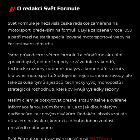
O redakci Svět Formule
Svět Formule je nezávislá česká redakce zaměřená na
motorsport, především na formuli 1. Byla založena v roce 1999
a patří mezi nejstarší specializované motorsportové weby na
československém trhu.
Jsme průvodcem světem formule 1 a přinášíme aktuální
zpravodajství, detailní reporty ze závodních víkendů,
technické rozbory, odborné analýzy a komentáře k dění v
královně motorsportu. Sledujeme nejen samotné závody, ale
také zákulisí týmů a jezdců, technický vývoj monopostů i
strategická rozhodnutí, která ovlivňují výsledky sezóny.
Naším cílem je poskytovat přesné, srozumitelné a ověřené
informace fanouškům formule 1, a to jak dlouholetým
nadšencům, tak novým divákům. Redakční obsah vzniká s
důrazem na kvalitu, kontext a dlouhodobou znalost
prostředí motorsportu.
Svět Formule je provozován společností
FORTV s.r.o.