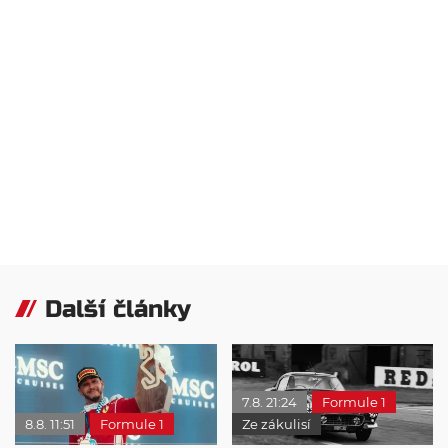
Další články
7.8. 21:24
Formule 1
8.8. 11:51
Formule 1
Ze zákulisí