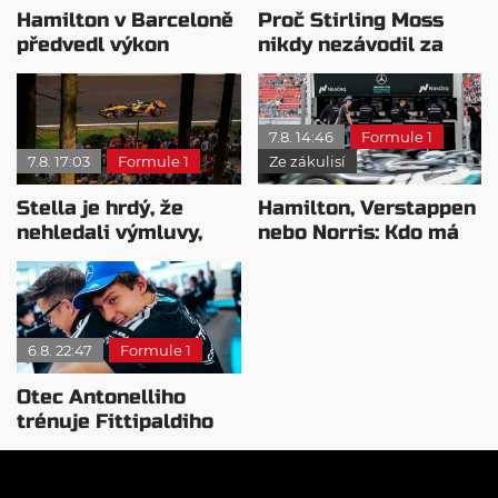
Hamilton v Barceloně
Proč Stirling Moss
předvedl výkon
nikdy nezávodil za
pravého šampiona
Ferrariho
7.8. 14:46
Formule 1
7.8. 17:03
Formule 1
Ze zákulisí
Stella je hrdý, že
Hamilton, Verstappen
nehledali výmluvy,
nebo Norris: Kdo má
proč nedokážou
nejvyšší plat?
bojovat o titul
6.8. 22:47
Formule 1
Otec Antonelliho
trénuje Fittipaldiho
syna: Brazilec
vychvaluje lídra