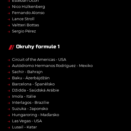
→
Esteban Ocon
→
Nico Hülkenberg
→
Fernando Alonso
→
Lance Stroll
→
Valtteri Bottas
→
Sergio Pérez
Okruhy formule 1
→
Circuit of the Americas - USA
→
Autódromo Hermanos Rodríguez - Mexiko
→
Sachír - Bahrajn
→
Baku - Ázerbájdžán
→
Barcelona - Španělsko
→
Džidda - Saúdská Arábie
→
Imola - Itálie
→
Interlagos - Brazílie
→
Suzuka - Japonsko
→
Hungaroring - Maďarsko
→
Las Vegas - USA
→
Lusail - Katar