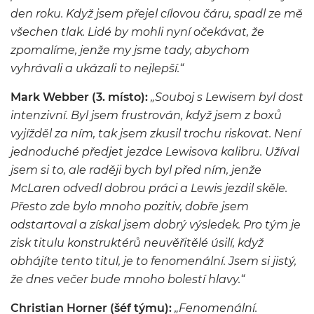
den roku. Když jsem přejel cílovou čáru, spadl ze mě
všechen tlak. Lidé by mohli nyní očekávat, že
zpomalíme, jenže my jsme tady, abychom
vyhrávali a ukázali to nejlepší.“
Mark Webber (3. místo):
„Souboj s Lewisem byl dost
intenzivní. Byl jsem frustrován, když jsem z boxů
vyjížděl za ním, tak jsem zkusil trochu riskovat. Není
jednoduché předjet jezdce Lewisova kalibru. Užíval
jsem si to, ale raději bych byl před ním, jenže
McLaren odvedl dobrou práci a Lewis jezdil skěle.
Přesto zde bylo mnoho pozitiv, dobře jsem
odstartoval a získal jsem dobrý výsledek. Pro tým je
zisk titulu konstruktérů neuvěřitělé úsilí, když
obhájíte tento titul, je to fenomenální. Jsem si jistý,
že dnes večer bude mnoho bolestí hlavy.“
Christian Horner (šéf týmu):
„Fenomenální.