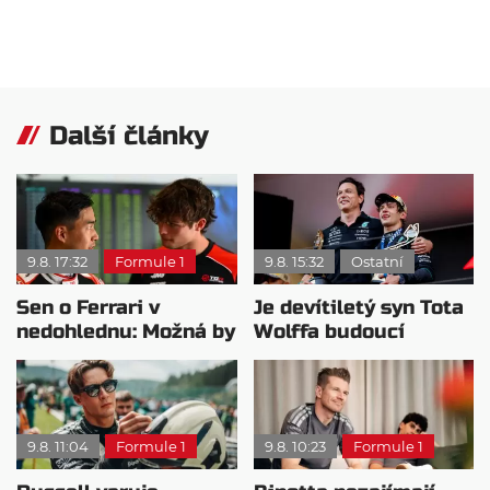
Další články
9.8. 17:32
Formule 1
9.8. 15:32
Ostatní
Sen o Ferrari v
Je devítiletý syn Tota
nedohlednu: Možná by
Wolffa budoucí
potřeboval plán B
hvězdou F1?
9.8. 11:04
Formule 1
9.8. 10:23
Formule 1