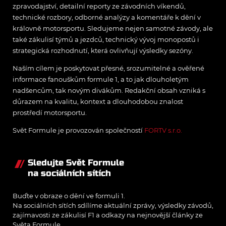
zpravodajství, detailní reporty ze závodních víkendů,
technické rozbory, odborné analýzy a komentáře k dění v
královně motorsportu. Sledujeme nejen samotné závody, ale
také zákulisí týmů a jezdců, technický vývoj monopostů i
strategická rozhodnutí, která ovlivňují výsledky sezóny.
Naším cílem je poskytovat přesné, srozumitelné a ověřené
informace fanouškům formule 1, a to jak dlouholetým
nadšencům, tak novým divákům. Redakční obsah vzniká s
důrazem na kvalitu, kontext a dlouhodobou znalost
prostředí motorsportu.
Svět Formule je provozován společností
FORTV s.r.o.
Sledujte Svět Formule
na sociálních sítích
Buďte v obraze o dění ve formuli 1.
Na sociálních sítích sdílíme aktuální zprávy, výsledky závodů,
zajímavosti ze zákulisí F1 a odkazy na nejnovější články ze
Světa Formule.