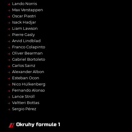
→
Lando Norris
→
Max Verstappen
→
Oscar Piastri
→
Isack Hadjar
→
Liam Lawson
→
Pierre Gasly
→
Arvid Lindblad
→
Franco Colapinto
→
Oliver Bearman
→
Gabriel Bortoleto
→
Carlos Sainz
→
Alexander Albon
→
Esteban Ocon
→
Nico Hülkenberg
→
Fernando Alonso
→
Lance Stroll
→
Valtteri Bottas
→
Sergio Pérez
Okruhy formule 1