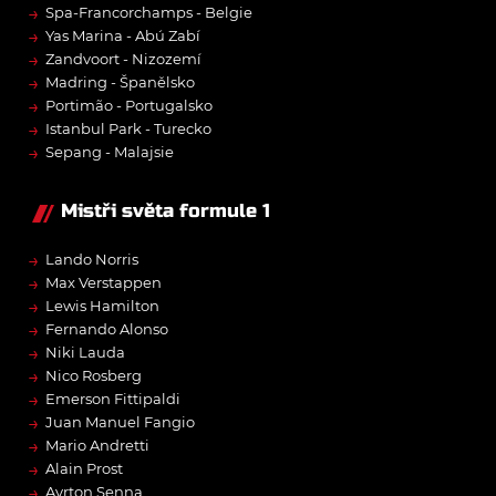
→
Spa-Francorchamps - Belgie
→
Yas Marina - Abú Zabí
→
Zandvoort - Nizozemí
→
Madring - Španělsko
→
Portimão - Portugalsko
→
Istanbul Park - Turecko
→
Sepang - Malajsie
Mistři světa formule 1
→
Lando Norris
→
Max Verstappen
→
Lewis Hamilton
→
Fernando Alonso
→
Niki Lauda
→
Nico Rosberg
→
Emerson Fittipaldi
→
Juan Manuel Fangio
→
Mario Andretti
→
Alain Prost
→
Ayrton Senna