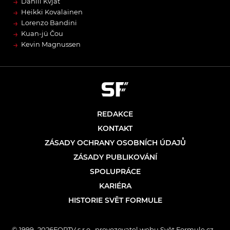
→
Daniil Kvjat
→
Heikki Kovalainen
→
Lorenzo Bandini
→
Kuan-jü Čou
→
Kevin Magnussen
REDAKCE
KONTAKT
ZÁSADY OCHRANY OSOBNÍCH ÚDAJŮ
ZÁSADY PUBLIKOVÁNÍ
SPOLUPRÁCE
KARIÉRA
HISTORIE SVĚT FORMULE
© 1999–2026FORTV s.r.o., provozovatel webu Svět Formule.cz –