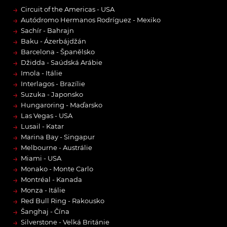
→
Circuit of the Americas - USA
→
Autódromo Hermanos Rodríguez - Mexiko
→
Sachír - Bahrajn
→
Baku - Ázerbájdžán
→
Barcelona - Španělsko
→
Džidda - Saúdská Arábie
→
Imola - Itálie
→
Interlagos - Brazílie
→
Suzuka - Japonsko
→
Hungaroring - Maďarsko
→
Las Vegas - USA
→
Lusail - Katar
→
Marina Bay - Singapur
→
Melbourne - Austrálie
→
Miami - USA
→
Monako - Monte Carlo
→
Montréal - Kanada
→
Monza - Itálie
→
Red Bull Ring - Rakousko
→
Šanghaj - Čína
→
Silverstone - Velká Británie