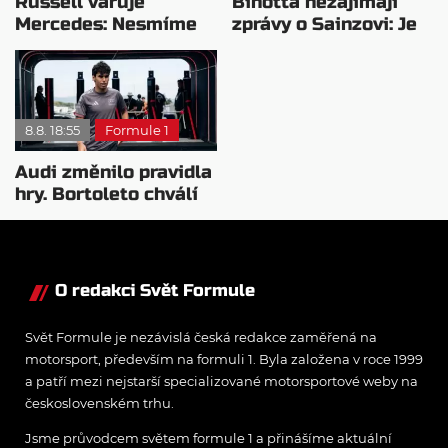
Russell varuje
Binotta nezajímají
Mercedes: Nesmíme
zprávy o Sainzovi: Je
usnout na vavřínech
to důkaz, že Audi
roste
8.8. 18:55
Formule 1
Audi změnilo pravidla
hry. Bortoleto chválí
nový tým i jeho
mentalitu
O redakci Svět Formule
Svět Formule je nezávislá česká redakce zaměřená na
motorsport, především na formuli 1. Byla založena v roce 1999
a patří mezi nejstarší specializované motorsportové weby na
československém trhu.
Jsme průvodcem světem formule 1 a přinášíme aktuální