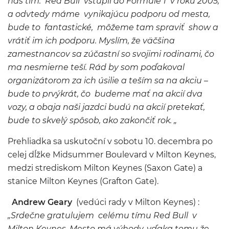
náš tím. Red Bull vstúpil do Formule 1 v roku 2005,
a odvtedy máme vynikajúcu podporu od mesta,
bude to fantastické, môžeme tam spraviť show a
vrátiť im ich podporu.
Myslím, že väčšina
zamestnancov sa zúčastní so svojimi rodinami, čo
ma nesmierne teší.
Rád by som poďakoval
organizátorom za ich úsilie a teším sa na akciu –
bude to prvýkrát, čo budeme mať na akcií dva
vozy, a obaja naši jazdci budú na akcií pretekať,
bude to
skvelý spôsob, ako zakončiť rok. „
Prehliadka sa uskutoční v sobotu 10. decembra po
celej dĺžke Midsummer Boulevard v Milton Keynes,
medzi strediskom Milton Keynes (Saxon Gate) a
stanice Milton Keynes (Grafton Gate).
Andrew Geary
(vedúci rady v Milton Keynes) :
„Srdečne gratulujem celému tímu Red Bull v
Milton Keynes.
Mesto má výhody ,vďaka tomu že