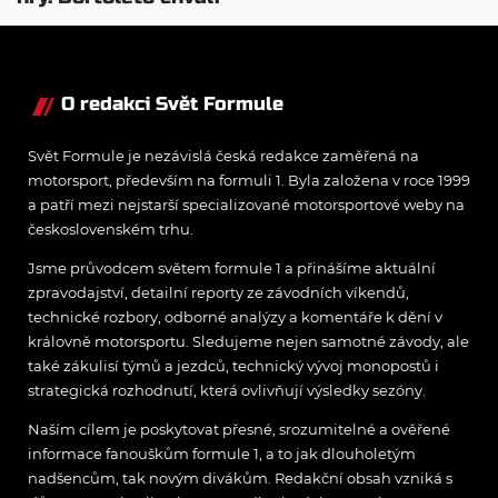
nový tým i jeho
mentalitu
O redakci Svět Formule
Svět Formule je nezávislá česká redakce zaměřená na
motorsport, především na formuli 1. Byla založena v roce 1999
a patří mezi nejstarší specializované motorsportové weby na
československém trhu.
Jsme průvodcem světem formule 1 a přinášíme aktuální
zpravodajství, detailní reporty ze závodních víkendů,
technické rozbory, odborné analýzy a komentáře k dění v
královně motorsportu. Sledujeme nejen samotné závody, ale
také zákulisí týmů a jezdců, technický vývoj monopostů i
strategická rozhodnutí, která ovlivňují výsledky sezóny.
Naším cílem je poskytovat přesné, srozumitelné a ověřené
informace fanouškům formule 1, a to jak dlouholetým
nadšencům, tak novým divákům. Redakční obsah vzniká s