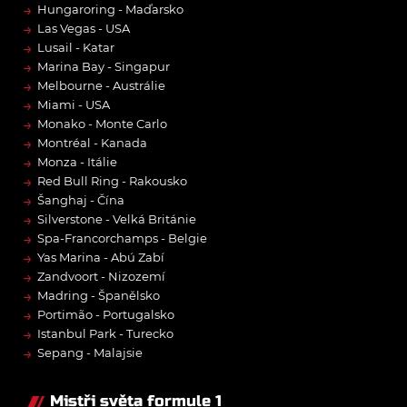
→
Hungaroring - Maďarsko
→
Las Vegas - USA
→
Lusail - Katar
→
Marina Bay - Singapur
→
Melbourne - Austrálie
→
Miami - USA
→
Monako - Monte Carlo
→
Montréal - Kanada
→
Monza - Itálie
→
Red Bull Ring - Rakousko
→
Šanghaj - Čína
→
Silverstone - Velká Británie
→
Spa-Francorchamps - Belgie
→
Yas Marina - Abú Zabí
→
Zandvoort - Nizozemí
→
Madring - Španělsko
→
Portimão - Portugalsko
→
Istanbul Park - Turecko
→
Sepang - Malajsie
Mistři světa formule 1