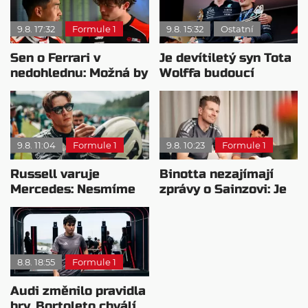
9.8. 17:32
Formule 1
9.8. 15:32
Ostatní
Sen o Ferrari v
Je devítiletý syn Tota
nedohlednu: Možná by
Wolffa budoucí
potřeboval plán B
hvězdou F1?
9.8. 11:04
Formule 1
9.8. 10:23
Formule 1
Russell varuje
Binotta nezajímají
Mercedes: Nesmíme
zprávy o Sainzovi: Je
usnout na vavřínech
to důkaz, že Audi
roste
8.8. 18:55
Formule 1
Audi změnilo pravidla
hry. Bortoleto chválí