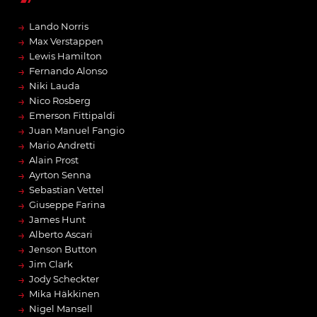
→
Lando Norris
→
Max Verstappen
→
Lewis Hamilton
→
Fernando Alonso
→
Niki Lauda
→
Nico Rosberg
→
Emerson Fittipaldi
→
Juan Manuel Fangio
→
Mario Andretti
→
Alain Prost
→
Ayrton Senna
→
Sebastian Vettel
→
Giuseppe Farina
→
James Hunt
→
Alberto Ascari
→
Jenson Button
→
Jim Clark
→
Jody Scheckter
→
Mika Häkkinen
→
Nigel Mansell