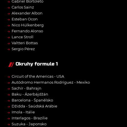
→
Gabriel Bortoleto
→
Carlos Sainz
→
Alexander Albon
→
Esteban Ocon
→
Nico Hülkenberg
→
Fernando Alonso
→
Lance Stroll
→
Valtteri Bottas
→
Sergio Pérez
Okruhy formule 1
→
Circuit of the Americas - USA
→
Autódromo Hermanos Rodríguez - Mexiko
→
Sachír - Bahrajn
→
Baku - Ázerbájdžán
→
Barcelona - Španělsko
→
Džidda - Saúdská Arábie
→
Imola - Itálie
→
Interlagos - Brazílie
→
Suzuka - Japonsko