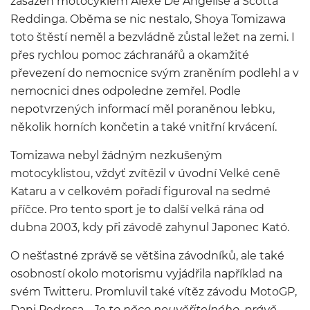
zasažen motocyklem Alexe De Angelise a Scotta
Reddinga. Oběma se nic nestalo, Shoya Tomizawa
toto štěstí neměl a bezvládně zůstal ležet na zemi. I
přes rychlou pomoc záchranářů a okamžité
převezení do nemocnice svým zraněním podlehl a v
nemocnici dnes odpoledne zemřel. Podle
nepotvrzených informací měl poraněnou lebku,
několik horních končetin a také vnitřní krvácení.
Tomizawa nebyl žádným nezkušeným
motocyklistou, vždyť zvítězil v úvodní Velké ceně
Kataru a v celkovém pořadí figuroval na sedmé
příčce. Pro tento sport je to další velká rána od
dubna 2003, kdy při závodě zahynul Japonec Kató.
O nešťastné zprávě se většina závodníků, ale také
osobností okolo motorismu vyjádřila například na
svém Twitteru. Promluvil také vítěz závodu MotoGP,
Dani Pedrosa.
„
Je to něco neuvěřitelného, právě