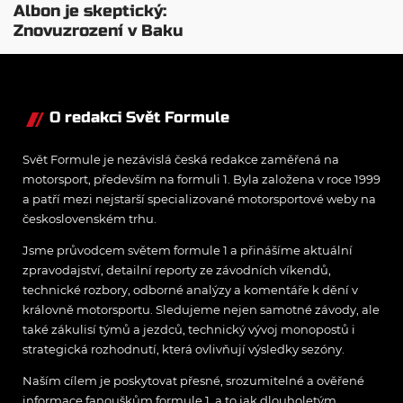
Albon je skeptický:
Znovuzrození v Baku
nepovažuje za reálne
O redakci Svět Formule
Svět Formule je nezávislá česká redakce zaměřená na
motorsport, především na formuli 1. Byla založena v roce 1999
a patří mezi nejstarší specializované motorsportové weby na
československém trhu.
Jsme průvodcem světem formule 1 a přinášíme aktuální
zpravodajství, detailní reporty ze závodních víkendů,
technické rozbory, odborné analýzy a komentáře k dění v
královně motorsportu. Sledujeme nejen samotné závody, ale
také zákulisí týmů a jezdců, technický vývoj monopostů i
strategická rozhodnutí, která ovlivňují výsledky sezóny.
Naším cílem je poskytovat přesné, srozumitelné a ověřené
informace fanouškům formule 1, a to jak dlouholetým