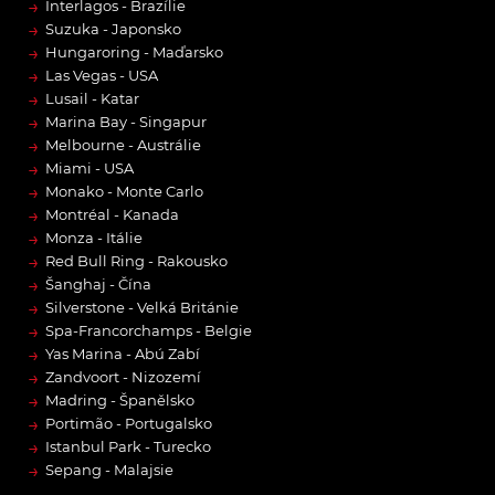
→
Interlagos - Brazílie
→
Suzuka - Japonsko
→
Hungaroring - Maďarsko
→
Las Vegas - USA
→
Lusail - Katar
→
Marina Bay - Singapur
→
Melbourne - Austrálie
→
Miami - USA
→
Monako - Monte Carlo
→
Montréal - Kanada
→
Monza - Itálie
→
Red Bull Ring - Rakousko
→
Šanghaj - Čína
→
Silverstone - Velká Británie
→
Spa-Francorchamps - Belgie
→
Yas Marina - Abú Zabí
→
Zandvoort - Nizozemí
→
Madring - Španělsko
→
Portimão - Portugalsko
→
Istanbul Park - Turecko
→
Sepang - Malajsie