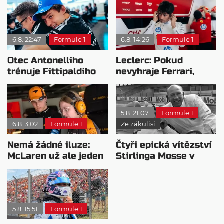
6.8. 22:47
Formule 1
6.8. 14:26
Formule 1
Otec Antonelliho
Leclerc: Pokud
trénuje Fittipaldiho
nevyhraje Ferrari,
syna: Brazilec
přeji titul
vychvaluje lídra
Antonellimu
5.8. 21:07
Formule 1
6.8. 3:02
Formule 1
Ze zákulisí
Nemá žádné iluze:
Čtyři epická vítězství
McLaren už ale jeden
Stirlinga Mosse v
návrat ze dna dokázal
motorsportu
5.8. 15:51
Formule 1