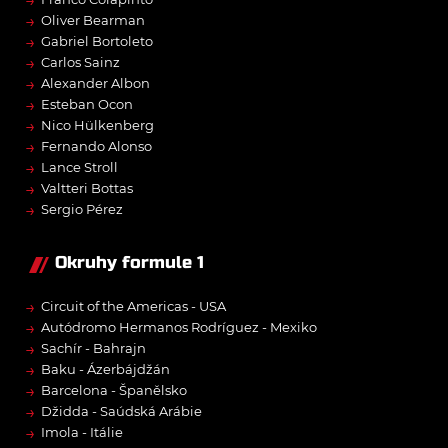
→
→
Oliver Bearman
→
Gabriel Bortoleto
→
Carlos Sainz
→
Alexander Albon
→
Esteban Ocon
→
Nico Hülkenberg
→
Fernando Alonso
→
Lance Stroll
→
Valtteri Bottas
→
Sergio Pérez
Okruhy formule 1
→
Circuit of the Americas - USA
→
Autódromo Hermanos Rodríguez - Mexiko
→
Sachír - Bahrajn
→
Baku - Ázerbájdžán
→
Barcelona - Španělsko
→
Džidda - Saúdská Arábie
→
Imola - Itálie