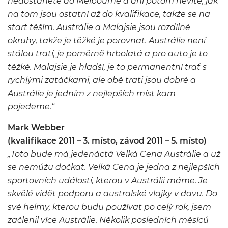
nedostanete do Melbourne a ani potom nevíte, jak
na tom jsou ostatní až do kvalifikace, takže se na
start těším. Austrálie a Malajsie jsou rozdílné
okruhy, takže je těžké je porovnat. Austrálie není
stálou tratí, je poměrně hrbolatá a pro auto je to
těžké. Malajsie je hladší, je to permanentní trať s
rychlými zatáčkami, ale obě trati jsou dobré a
Austrálie je jedním z nejlepších míst kam
pojedeme.“
Mark Webber
(kvalifikace 2011 – 3. místo, závod 2011 – 5. místo)
„Toto bude má jedenáctá Velká Cena Austrálie a už
se nemůžu dočkat. Velká Cena je jedna z nejlepších
sportovních událostí, kterou v Austrálii máme. Je
skvělé vidět podporu a australské vlajky v davu. Do
své helmy, kterou budu používat po celý rok, jsem
začlenil více Austrálie. Několik posledních měsíců