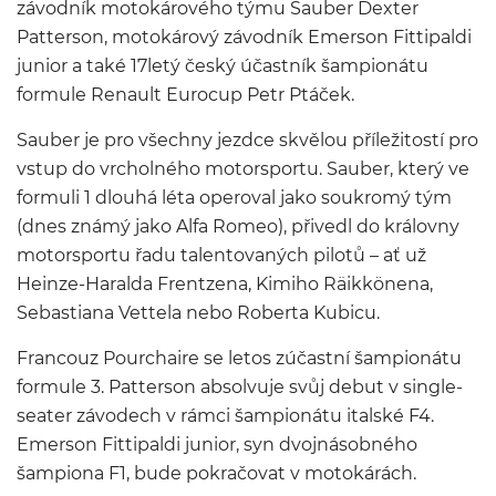
závodník motokárového týmu Sauber Dexter
Patterson, motokárový závodník Emerson Fittipaldi
junior a také 17letý český účastník šampionátu
formule Renault Eurocup Petr Ptáček.
Sauber je pro všechny jezdce skvělou příležitostí pro
vstup do vrcholného motorsportu. Sauber, který ve
formuli 1 dlouhá léta operoval jako soukromý tým
(dnes známý jako Alfa Romeo), přivedl do královny
motorsportu řadu talentovaných pilotů – ať už
Heinze-Haralda Frentzena, Kimiho Räikkönena,
Sebastiana Vettela nebo Roberta Kubicu.
Francouz Pourchaire se letos zúčastní šampionátu
formule 3. Patterson absolvuje svůj debut v single-
seater závodech v rámci šampionátu italské F4.
Emerson Fittipaldi junior, syn dvojnásobného
šampiona F1, bude pokračovat v motokárách.