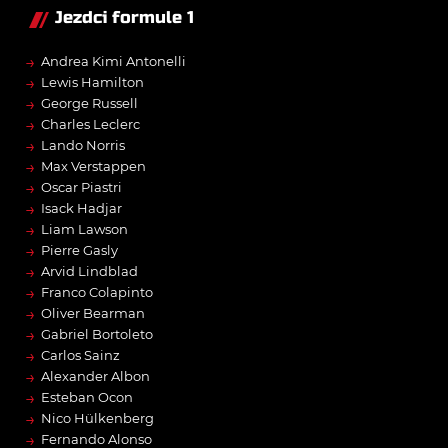
Jezdci formule 1
→
Andrea Kimi Antonelli
→
Lewis Hamilton
→
George Russell
→
Charles Leclerc
→
Lando Norris
→
Max Verstappen
→
Oscar Piastri
→
Isack Hadjar
→
Liam Lawson
→
Pierre Gasly
→
Arvid Lindblad
→
Franco Colapinto
→
Oliver Bearman
→
Gabriel Bortoleto
→
Carlos Sainz
→
Alexander Albon
→
Esteban Ocon
→
Nico Hülkenberg
→
Fernando Alonso