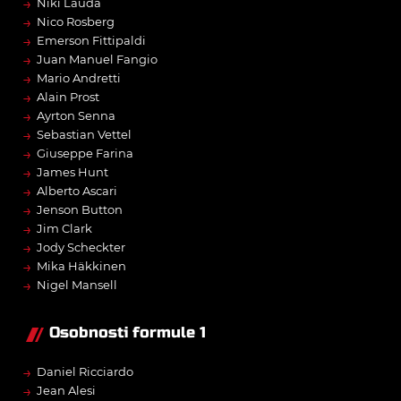
→
Niki Lauda
→
Nico Rosberg
→
Emerson Fittipaldi
→
Juan Manuel Fangio
→
Mario Andretti
→
Alain Prost
→
Ayrton Senna
→
Sebastian Vettel
→
Giuseppe Farina
→
James Hunt
→
Alberto Ascari
→
Jenson Button
→
Jim Clark
→
Jody Scheckter
→
Mika Häkkinen
→
Nigel Mansell
Osobnosti formule 1
→
Daniel Ricciardo
→
Jean Alesi