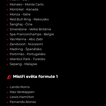
→
Monako - Monte Carlo
→
Montréal - Kanada
→
Monza - Itálie
→
Red Bull Ring - Rakousko
→
Šanghaj - Čína
→
Silverstone - Velká Británie
→
Spa-Francorchamps - Belgie
→
Yas Marina - Abú Zabí
→
Zandvoort - Nizozemí
→
Madring - Španělsko
→
Portimão - Portugalsko
→
Istanbul Park - Turecko
→
Sepang - Malajsie
Mistři světa formule 1
→
Lando Norris
→
Max Verstappen
→
Lewis Hamilton
→
Fernando Alonso