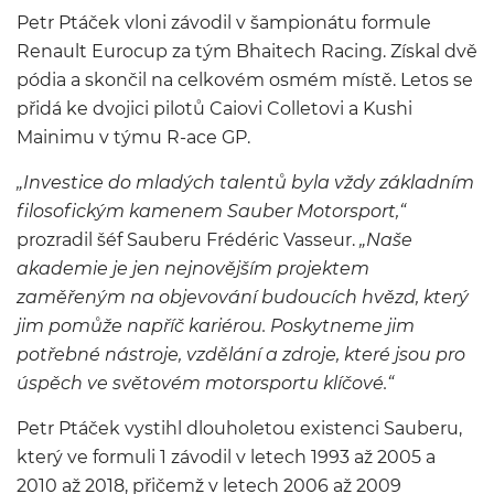
Petr Ptáček vloni závodil v šampionátu formule
Renault Eurocup za tým Bhaitech Racing. Získal dvě
pódia a skončil na celkovém osmém místě. Letos se
přidá ke dvojici pilotů Caiovi Colletovi a Kushi
Mainimu v týmu R-ace GP.
„Investice do mladých talentů byla vždy základním
filosofickým kamenem Sauber Motorsport,“
prozradil šéf Sauberu Frédéric Vasseur.
„Naše
akademie je jen nejnovějším projektem
zaměřeným na objevování budoucích hvězd, který
jim pomůže napříč kariérou. Poskytneme jim
potřebné nástroje, vzdělání a zdroje, které jsou pro
úspěch ve světovém motorsportu klíčové.“
Petr Ptáček vystihl dlouholetou existenci Sauberu,
který ve formuli 1 závodil v letech 1993 až 2005 a
2010 až 2018, přičemž v letech 2006 až 2009