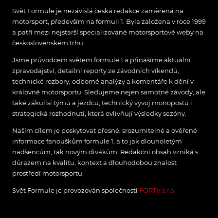
Svět Formule je nezávislá česká redakce zaměřená na
motorsport, především na formuli 1. Byla založena v roce 1999
a patří mezi nejstarší specializované motorsportové weby na
československém trhu.
Jsme průvodcem světem formule 1 a přinášíme aktuální
zpravodajství, detailní reporty ze závodních víkendů,
technické rozbory, odborné analýzy a komentáře k dění v
královně motorsportu. Sledujeme nejen samotné závody, ale
také zákulisí týmů a jezdců, technický vývoj monopostů i
strategická rozhodnutí, která ovlivňují výsledky sezóny.
Naším cílem je poskytovat přesné, srozumitelné a ověřené
informace fanouškům formule 1, a to jak dlouholetým
nadšencům, tak novým divákům. Redakční obsah vzniká s
důrazem na kvalitu, kontext a dlouhodobou znalost
prostředí motorsportu.
Svět Formule je provozován společností
FORTV s.r.o.