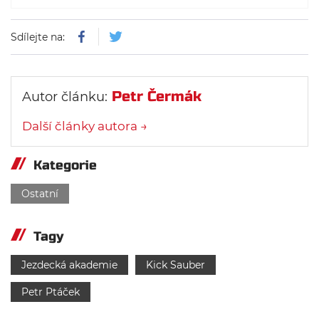
Sdílejte na:
Petr Čermák
Autor článku:
Další články autora →
Kategorie
Ostatní
Tagy
Jezdecká akademie
Kick Sauber
Petr Ptáček