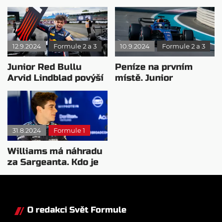
juniorskými
vlastní jezdeckou
kategoriemi
akademii
12.9.2024
Formule 2 a 3
10.9.2024
Formule 2 a 3
Junior Red Bullu
Peníze na prvním
Arvid Lindblad povýší
místě. Junior
do formule 2
Williamsu nedokončí
sezónu v F2
31.8.2024
Formule 1
Williams má náhradu
za Sargeanta. Kdo je
Franco Colapinto?
O redakci Svět Formule