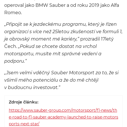
operoval jako BMW Sauber a od roku 2019 jako Alfa
Romeo.
„Připojit se k jezdeckému programu, který je řízen
organizací s více než 25letou zkušeností ve formuli 1,
je obrovský moment mé kariéry,“
prozradil 17letý
Čech.
„Pokud se chcete dostat na vrchol
motorsportu, musíte mít správné vedení a
podporu.“
„Jsem velmi vděčný Sauber Motorsport za to, že si
všimli mého potenciálu a že do mě chtějí
v budoucnu investovat.“
Zdroje článku:
https://www.sauber-group.com/motorsport/f1-news/th
e-road-to-f1-sauber-academy-launched-to-raise-motors
ports-next-star/