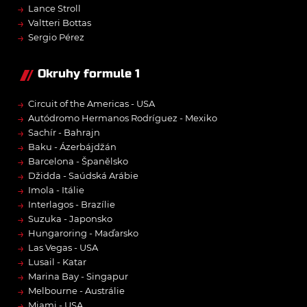
→
Lance Stroll
→
Valtteri Bottas
→
Sergio Pérez
Okruhy formule 1
→
Circuit of the Americas - USA
→
Autódromo Hermanos Rodríguez - Mexiko
→
Sachír - Bahrajn
→
Baku - Ázerbájdžán
→
Barcelona - Španělsko
→
Džidda - Saúdská Arábie
→
Imola - Itálie
→
Interlagos - Brazílie
→
Suzuka - Japonsko
→
Hungaroring - Maďarsko
→
Las Vegas - USA
→
Lusail - Katar
→
Marina Bay - Singapur
→
Melbourne - Austrálie
→
Miami - USA