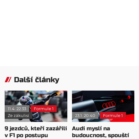
Další články
11.4. 22:33
Formule 1
Ze zákulisí
23.1. 20:40
Formule 1
9 jezdců, kteří zazářili
Audi myslí na
v F1 po postupu
budoucnost, spouští