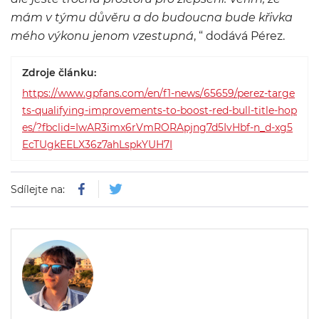
mám v týmu důvěru a do budoucna bude křivka
mého výkonu jenom vzestupná
, “ dodává Pérez.
Zdroje článku:
https://www.gpfans.com/en/f1-news/65659/perez-targe
ts-qualifying-improvements-to-boost-red-bull-title-hop
es/?fbclid=IwAR3imx6rVmRORApjng7d5IvHbf-n_d-xg5
EcTUgkEELX36z7ahLspkYUH7I
Sdílejte na: