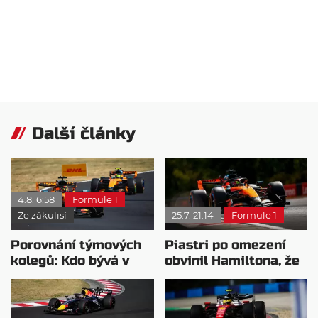
Další články
4.8. 6:58
Formule 1
Ze zákulisí
25.7. 21:14
Formule 1
Porovnání týmových
Piastri po omezení
kolegů: Kdo bývá v
obvinil Hamiltona, že
sobotu nejrychlejší?
nesleduje zpětná
zrcátka