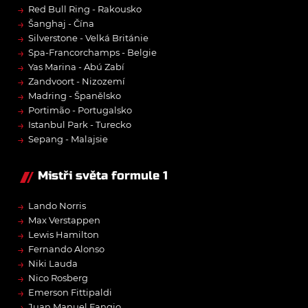
→
Red Bull Ring - Rakousko
→
Šanghaj - Čína
→
Silverstone - Velká Británie
→
Spa-Francorchamps - Belgie
→
Yas Marina - Abú Zabí
→
Zandvoort - Nizozemí
→
Madring - Španělsko
→
Portimão - Portugalsko
→
Istanbul Park - Turecko
→
Sepang - Malajsie
Mistři světa formule 1
→
Lando Norris
→
Max Verstappen
→
Lewis Hamilton
→
Fernando Alonso
→
Niki Lauda
→
Nico Rosberg
→
Emerson Fittipaldi
→
Juan Manuel Fangio