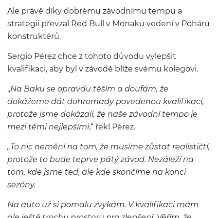
Ale právě díky dobrému závodnímu tempu a
strategii převzal Red Bull v Monaku vedení v Poháru
konstruktérů.
Sergio Pérez chce z tohoto důvodu vylepšit
kvalifikaci, aby byl v závodě blíže svému kolegovi.
„
Na Baku se opravdu těším a doufám, že
dokážeme dát dohromady povedenou kvalifikaci,
protože jsme dokázali, že naše závodní tempo je
mezi těmi nejlepšími
,“ řekl Pérez.
„To nic nemění na tom, že musíme zůstat realističtí,
protože to bude teprve pátý závod. Nezáleží na
tom, kde jsme teď, ale kde skončíme na konci
sezóny.
Na auto už si pomalu zvykám. V kvalifikaci mám
ale ještě trochu prostoru pro zlepšení. Věřím, že