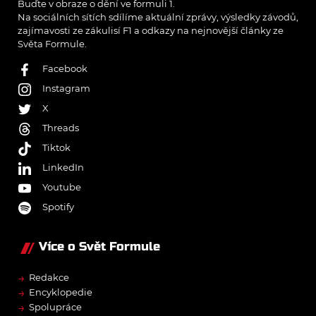
Buďte v obraze o dění ve formuli 1.
Na sociálních sítích sdílíme aktuální zprávy, výsledky závodů,
zajímavosti ze zákulisí F1 a odkazy na nejnovější články ze
Světa Formule.
Facebook
Instagram
X
Threads
Tiktok
LinkedIn
Youtube
Spotify
Více o Svět Formule
→
Redakce
→
Encyklopedie
→
Spolupráce