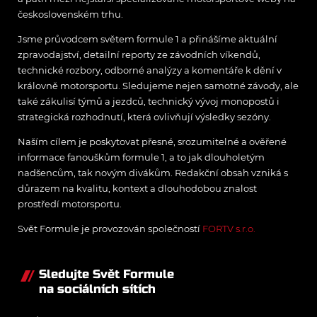
československém trhu.
Jsme průvodcem světem formule 1 a přinášíme aktuální
zpravodajství, detailní reporty ze závodních víkendů,
technické rozbory, odborné analýzy a komentáře k dění v
královně motorsportu. Sledujeme nejen samotné závody, ale
také zákulisí týmů a jezdců, technický vývoj monopostů i
strategická rozhodnutí, která ovlivňují výsledky sezóny.
Naším cílem je poskytovat přesné, srozumitelné a ověřené
informace fanouškům formule 1, a to jak dlouholetým
nadšencům, tak novým divákům. Redakční obsah vzniká s
důrazem na kvalitu, kontext a dlouhodobou znalost
prostředí motorsportu.
Svět Formule je provozován společností
FORTV s.r.o.
Sledujte Svět Formule
na sociálních sítích