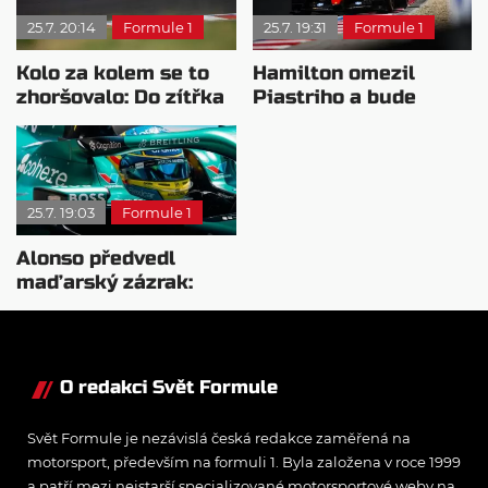
25.7. 20:14
Formule 1
25.7. 19:31
Formule 1
Kolo za kolem se to
Hamilton omezil
zhoršovalo: Do zítřka
Piastriho a bude
chce zjistit příčinu
startovat vedle
Verstappena
25.7. 19:03
Formule 1
Alonso předvedl
maďarský zázrak:
Dostal svůj traktor do
Q2
O redakci Svět Formule
Svět Formule je nezávislá česká redakce zaměřená na
motorsport, především na formuli 1. Byla založena v roce 1999
a patří mezi nejstarší specializované motorsportové weby na