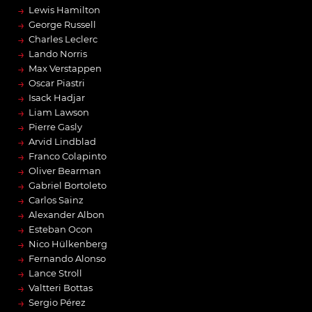
→
Lewis Hamilton
→
George Russell
→
Charles Leclerc
→
Lando Norris
→
Max Verstappen
→
Oscar Piastri
→
Isack Hadjar
→
Liam Lawson
→
Pierre Gasly
→
Arvid Lindblad
→
Franco Colapinto
→
Oliver Bearman
→
Gabriel Bortoleto
→
Carlos Sainz
→
Alexander Albon
→
Esteban Ocon
→
Nico Hülkenberg
→
Fernando Alonso
→
Lance Stroll
→
Valtteri Bottas
→
Sergio Pérez