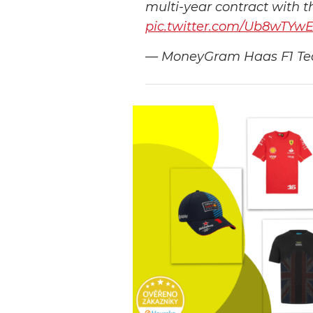
multi-year contract with 
pic.twitter.com/Ub8wTYw
— MoneyGram Haas F1 T