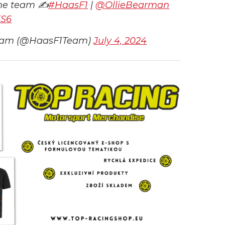
the team ✍️
#HaasF1
|
@OllieBearman
ES6
eam (@HaasF1Team)
July 4, 2024