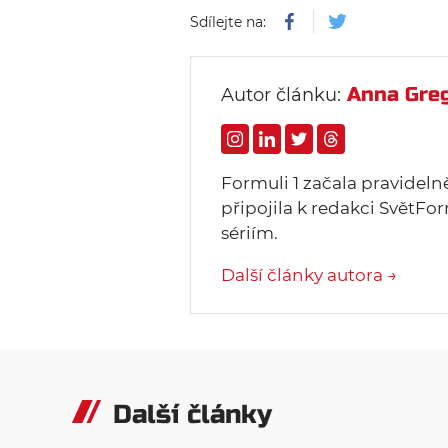
Sdílejte na:
Anna Gre
Autor článku:
Formuli 1 začala pravideln
připojila k redakci SvětFor
sériím.
Další články autora →
Další články