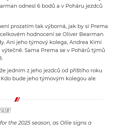
earman odnesl 6 bodů a v Poháru jezdců
není prozatím tak výborná, jak by si Prema
V celkovém hodnocení se Oliver Bearman
dy. Ani jeho týmový kolega, Andrea Kimi
ak výtečně. Sama Prema se v Pohárů týmů
ě.
 že jedním z jeho jezdců od příštího roku
 Kdo bude jeho týmovým kolegou ale
🇬🇧
 for the 2025 season, as Ollie signs a