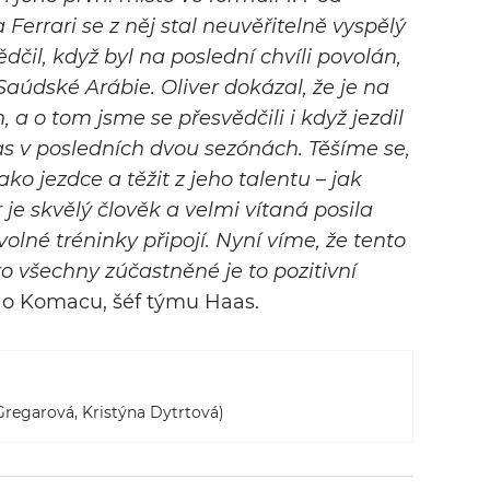
errari se z něj stal neuvěřitelně vyspělý
dčil, když byl na poslední chvíli povolán,
Saúdské Arábie. Oliver dokázal, že je na
, a o tom jsme se přesvědčili i když jezdil
as v posledních dvou sezónách. Těšíme se,
ko jezdce a těžit z jeho talentu – jak
 je skvělý člověk a velmi vítaná posila
olné tréninky připojí. Nyní víme, že tento
o všechny zúčastněné je to pozitivní
ao Komacu, šéf týmu Haas.
regarová, Kristýna Dytrtová)