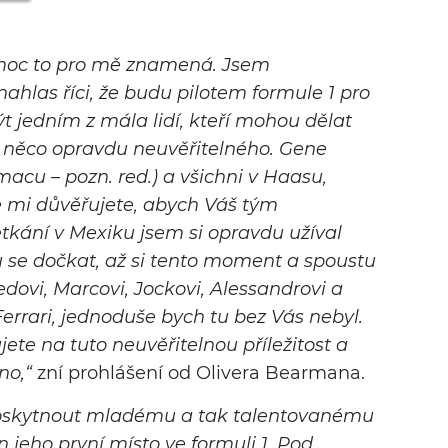
ak moc to pro mě znamená. Jsem
ahlas říci, že budu pilotem formule 1 pro
jedním z mála lidí, kteří mohou dělat
 je něco opravdu neuvěřitelného. Gene
macu – pozn. red.) a všichni v Haasu,
že mi důvěřujete, abych Váš tým
etkání v Mexiku jsem si opravdu užíval
 se dočkat, až si tento moment a spoustu
edovi, Marcovi, Jockovi, Alessandrovi a
rrari, jednoduše bych tu bez Vás nebyl.
jete na tuto neuvěřitelnou příležitost a
no,“
zní prohlášení od Olivera Bearmana.
poskytnout mladému a tak talentovanému
n jeho první místo ve formuli 1. Pod