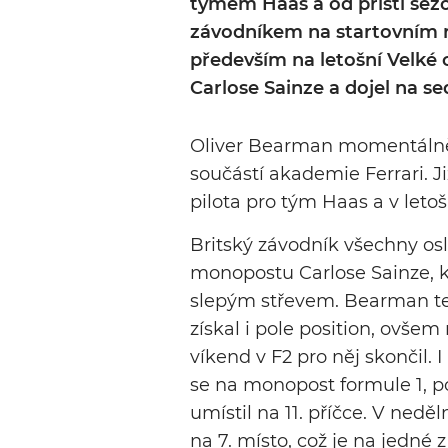
týmem Haas a od příští sez
závodníkem na startovním r
především na letošní Velké 
Carlose Sainze a dojel na 
Oliver Bearman momentálně 
součástí akademie Ferrari. Ji
pilota pro tým Haas a v leto
Britský závodník všechny osln
monopostu Carlose Sainze, k
slepým střevem. Bearman ten
získal i pole position, ovšem
víkend v F2 pro něj skončil.
se na monopost formule 1, po
umístil na 11. příčce. V ned
na 7. místo, což je na jedné