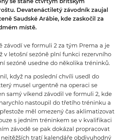
óny se stane čtvrtým britským
oštu. Devatenáctiletý závodník zaujal
ceně Saudské Arábie, kde zaskočil za
sedmém místě.
závodí ve formuli 2 za tým Prema a je
ž v letošní sezóně plní funkci rezervního
šní sezóně usedne do několika tréninků.
il, když na poslední chvíli usedl do
terý musel urgentně na operaci se
 samý víkend závodil ve formuli 2, kde
 narychlo nastoupil do třetího tréninku a
 I přestože měl omezený čas aklimatizovat
uze s jedním tréninkem se v kvalifikaci
ělním závodě se pak dokázal propracovat
 z nejtěžších tratí kalendáře obdivuhodný