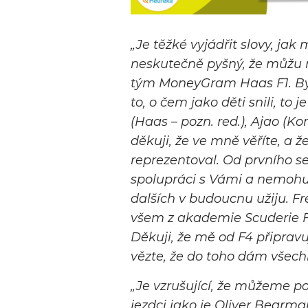
„Je těžké vyjádřit slovy, j
neskutečně pyšný, že můžu n
tým MoneyGram Haas F1. Být 
to, o čem jako děti snili, to
(Haas – pozn. red.), Ajao (Ko
děkuji, že ve mně věříte, a 
reprezentoval. Od prvního s
spolupráci s Vámi a nemohu
dalších v budoucnu užiju. Fr
všem z akademie Scuderie Fe
Děkuji, že mě od F4 připravu
vězte, že do toho dám všech
„Je vzrušující, že můžeme 
jezdci jako je Oliver Bearma