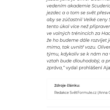
vedením akademie Scuderia F
jezdec a o tom se svět přesvě
aby se zúčastnil Velké ceny 
tento úkol více než připraven
ve volných trénincích za Ha
že ho budeme dále rozvíjet ja
mimo, tak uvnitř vozu. Oliver
týmu, kdykoliv se k nám na v
vztah bude dlouhodobý, a pr
zpráva,“
vydal prohlášení Aj
Zdroje článku:
Redakce SvětFormule.cz (Anna G