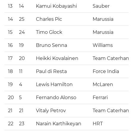
13
14
Kamui Kobayashi
Sauber
14
25
Charles Pic
Marussia
15
24
Timo Glock
Marussia
16
19
Bruno Senna
Williams
17
20
Heikki Kovalainen
Team Caterham
18
11
Paul di Resta
Force India
19
4
Lewis Hamilton
McLaren
20
5
Fernando Alonso
Ferrari
21
21
Vitaly Petrov
Team Caterham
22
23
Narain Karthikeyan
HRT