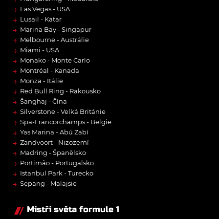
→
Las Vegas - USA
→
Lusail - Katar
→
Marina Bay - Singapur
→
Melbourne - Austrálie
→
Miami - USA
→
Monako - Monte Carlo
→
Montréal - Kanada
→
Monza - Itálie
→
Red Bull Ring - Rakousko
→
Šanghaj - Čína
→
Silverstone - Velká Británie
→
Spa-Francorchamps - Belgie
→
Yas Marina - Abú Zabí
→
Zandvoort - Nizozemí
→
Madring - Španělsko
→
Portimão - Portugalsko
→
Istanbul Park - Turecko
→
Sepang - Malajsie
Mistři světa formule 1