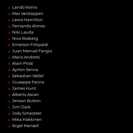
→
Lando Norris
→
Max Verstappen
→
Lewis Hamilton
→
Fernando Alonso
→
Niki Lauda
→
Nico Rosberg
→
Emerson Fittipaldi
→
Juan Manuel Fangio
→
Mario Andretti
→
Alain Prost
→
Ayrton Senna
→
Sebastian Vettel
→
Giuseppe Farina
→
James Hunt
→
Alberto Ascari
→
Jenson Button
→
Jim Clark
→
Jody Scheckter
→
Mika Häkkinen
→
Nigel Mansell