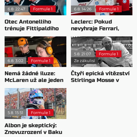
6.8. 22:47
Formule 1
6.8. 14:26
Formule 1
Otec Antonelliho
Leclerc: Pokud
trénuje Fittipaldiho
nevyhraje Ferrari,
syna: Brazilec
přeji titul
vychvaluje lídra
Antonellimu
5.8. 21:07
Formule 1
6.8. 3:02
Formule 1
Ze zákulisí
Nemá žádné iluze:
Čtyři epická vítězství
McLaren už ale jeden
Stirlinga Mosse v
návrat ze dna dokázal
motorsportu
5.8. 15:51
Formule 1
Albon je skeptický:
Znovuzrození v Baku