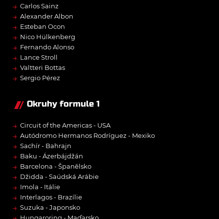
→
Carlos Sainz
→
Alexander Albon
→
Esteban Ocon
→
Nico Hülkenberg
→
Fernando Alonso
→
Lance Stroll
→
Valtteri Bottas
→
Sergio Pérez
Okruhy formule 1
→
Circuit of the Americas - USA
→
Autódromo Hermanos Rodríguez - Mexiko
→
Sachír - Bahrajn
→
Baku - Ázerbájdžán
→
Barcelona - Španělsko
→
Džidda - Saúdská Arábie
→
Imola - Itálie
→
Interlagos - Brazílie
→
Suzuka - Japonsko
→
Hungaroring - Maďarsko