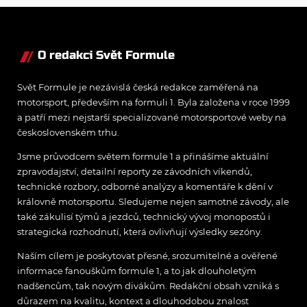
nepovažuje za reálne
O redakci Svět Formule
Svět Formule je nezávislá česká redakce zaměřená na
motorsport, především na formuli 1. Byla založena v roce 1999
a patří mezi nejstarší specializované motorsportové weby na
československém trhu.
Jsme průvodcem světem formule 1 a přinášíme aktuální
zpravodajství, detailní reporty ze závodních víkendů,
technické rozbory, odborné analýzy a komentáře k dění v
královně motorsportu. Sledujeme nejen samotné závody, ale
také zákulisí týmů a jezdců, technický vývoj monopostů i
strategická rozhodnutí, která ovlivňují výsledky sezóny.
Naším cílem je poskytovat přesné, srozumitelné a ověřené
informace fanouškům formule 1, a to jak dlouholetým
nadšencům, tak novým divákům. Redakční obsah vzniká s
důrazem na kvalitu, kontext a dlouhodobou znalost