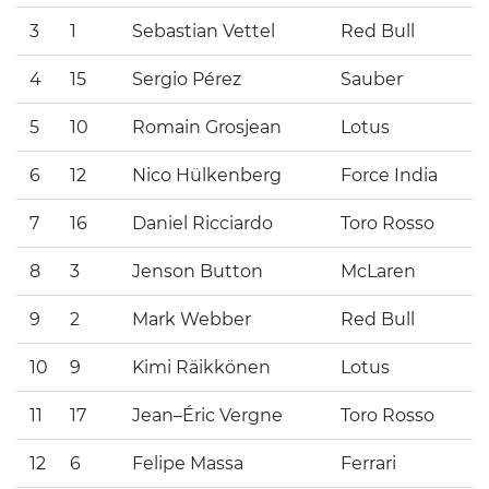
3
1
Sebastian Vettel
Red Bull
4
15
Sergio Pérez
Sauber
5
10
Romain Grosjean
Lotus
6
12
Nico Hülkenberg
Force India
7
16
Daniel Ricciardo
Toro Rosso
8
3
Jenson Button
McLaren
9
2
Mark Webber
Red Bull
10
9
Kimi Räikkönen
Lotus
11
17
Jean–Éric Vergne
Toro Rosso
12
6
Felipe Massa
Ferrari