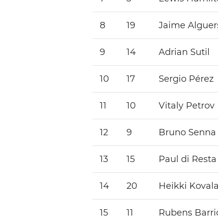
8
19
Jaime Alguer
9
14
Adrian Sutil
10
17
Sergio Pérez
11
10
Vitaly Petrov
12
9
Bruno Senna
13
15
Paul di Resta
14
20
Heikki Koval
15
11
Rubens Barri