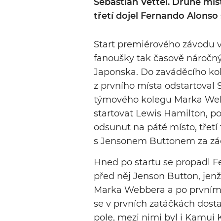
Sebastian Vettel. Druhé míst
třetí dojel Fernando Alonso s
Start premiérového závodu v
fanoušky tak časově náročný
Japonska. Do zaváděcího kol
z prvního místa odstartoval 
týmového kolegu Marka Webb
startovat Lewis Hamilton, po
odsunut na páté místo, třetí
s Jensonem Buttonem za zá
Hned po startu se propadl Fe
před něj Jenson Button, jenž
Marka Webbera a po prvním k
se v prvních zatáčkách dosta
pole, mezi nimi byl i Kamui 