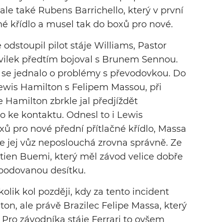
ale také Rubens Barrichello, který v první
čné křídlo a musel tak do boxů pro nové.
odstoupil pilot stáje Williams, Pastor
vilek předtím bojoval s Brunem Sennou.
 se jednalo o problémy s převodovkou. Do
Lewis Hamilton s Felipem Massou, při
 Hamilton zbrkle jal předjíždět
o ke kontaktu. Odnesl to i Lewis
ů pro nové přední přítlačné křídlo, Massa
 že jej vůz neposlouchá zrovna správně. Ze
tien Buemi, který měl závod velice dobře
 bodovanou desítku.
olik kol později, kdy za tento incident
on, ale právě Brazilec Felipe Massa, který
. Pro závodníka stáje Ferrari to ovšem