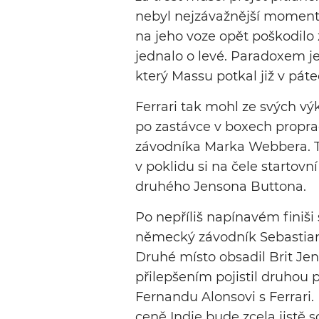
nebyl nejzávažnější moment 
na jeho voze opět poškodilo 
jednalo o levé. Paradoxem je
který Massu potkal již v páte
Ferrari tak mohl ze svých vý
po zastávce v boxech proprac
závodníka Marka Webbera. To 
v poklidu si na čele startovn
druhého Jensona Buttona.
Po nepříliš napínavém finiši
německý závodník Sebastian
Druhé místo obsadil Brit Je
přilepšením pojistil druhou p
Fernandu Alonsovi s Ferrar
ceně Indie bude zcela jistě