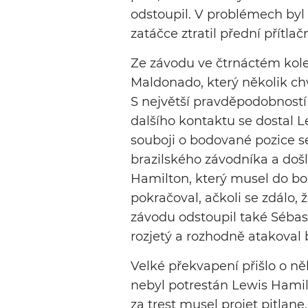
odstoupil. V problémech byl 
zatáčce ztratil přední přítla
Ze závodu ve čtrnáctém kole 
Maldonado, který několik ch
S největší pravděpodobností
dalšího kontaktu se dostal 
souboji o bodované pozice se
brazilského závodníka a došl
Hamilton, který musel do box
pokračoval, ačkoli se zdálo,
závodu odstoupil také Sébas
rozjetý a rozhodně atakoval
Velké překvapení přišlo o něk
nebyl potrestán Lewis Hamilt
za trest musel projet pitlane