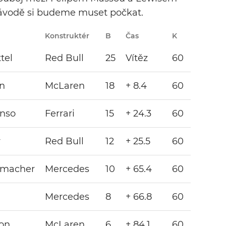
ávodě si budeme muset počkat.
Konstruktér
B
Čas
K
Tým
P
tel
Red Bull
25
Vítěz
60
n
McLaren
18
+ 8.4
60
onso
Ferrari
15
+ 24.3
60
r
Red Bull
12
+ 25.5
60
umacher
Mercedes
10
+ 65.4
60
Mercedes
8
+ 66.8
60
on
McLaren
6
+ 84.1
60