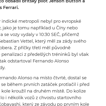
o obsadil britský pilot Jenson Button a
 Ferrari.
 indické metropoli nebyl pro evropské
, jako je tomu například u Číny nebo
a se vozy vydaly v 10:30 SEČ, přičemž
Sebastian Vettel, který měl za zády svého
era. Z příčky třetí měl původně
 penalizaci z předešlých tréninků byl však
 tak odstartoval Fernando Alonso
dy.
rnando Alonso na místo čtvrté, dostal se
 se během prvních zatáček protlačil i před
ole kroužil na druhém místě. Do kolize
lo i několik vozů z chvostu startovního
Kobayashi, který ze závodu po prvním kole