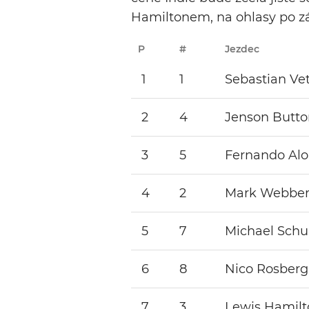
Hamiltonem, na ohlasy po z
P
#
Jezdec
1
1
Sebastian Vet
2
4
Jenson Butto
3
5
Fernando Al
4
2
Mark Webbe
5
7
Michael Sch
6
8
Nico Rosberg
7
3
Lewis Hamilt