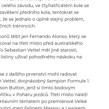
celého závodu, ve čtyřiatřicátém kole se
zavěšení předního kola, tentokrát se
, že se jednalo o úplně stejný problém,
čních trénincích.
konů těšit jen Fernando Alonso, který se
oval na třetí místo před australského
Sebastian Vettel měl jiné starosti,
í listiny užíval pohodlného náskoku na
 se z dalšího prvenství mohl radovat
 Vettel, dvojnásobný šampion Formule 1.
nson Button, jenž si tímto bodovým
říčku v Poháru jezdců. Třetí místo náleží
i. Hlavním tématem po premiérové Velké
 souboj mezi Felipem Massou a Lewisem