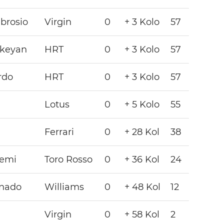
brosio
Virgin
0
+ 3 Kolo
57
ikeyan
HRT
0
+ 3 Kolo
57
rdo
HRT
0
+ 3 Kolo
57
Lotus
0
+ 5 Kolo
55
Ferrari
0
+ 28 Kol
38
uemi
Toro Rosso
0
+ 36 Kol
24
onado
Williams
0
+ 48 Kol
12
Virgin
0
+ 58 Kol
2