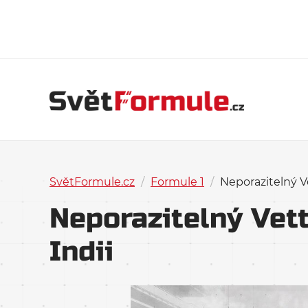
SvětFormule.cz
/
Formule 1
/
Neporazitelný Ve
Neporazitelný Vett
Indii