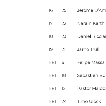
16
25
Jérôme D’Am
17
22
Narain Karth
18
23
Daniel Riccia
19
21
Jarno Trulli
RET
6
Felipe Massa
RET
18
Sébastien B
RET
12
Pastor Mald
RET
24
Timo Glock