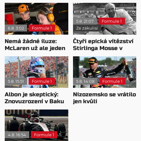
5.8. 21:07
Formule 1
6.8. 3:02
Formule 1
Ze zákulisí
Nemá žádné iluze:
Čtyři epická vítězství
McLaren už ale jeden
Stirlinga Mosse v
návrat ze dna dokázal
motorsportu
5.8. 15:51
Formule 1
5.8. 14:08
Formule 1
Albon je skeptický:
Nizozemsko se vrátilo
Znovuzrození v Baku
jen kvůli
nepovažuje za reálne
Verstappenovi, říká
Ecclestone
4.8. 16:54
Formule 1