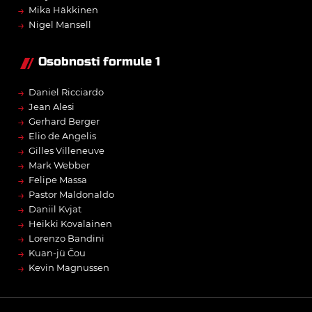
→
Mika Häkkinen
→
Nigel Mansell
Osobnosti formule 1
→
Daniel Ricciardo
→
Jean Alesi
→
Gerhard Berger
→
Elio de Angelis
→
Gilles Villeneuve
→
Mark Webber
→
Felipe Massa
→
Pastor Maldonaldo
→
Daniil Kvjat
→
Heikki Kovalainen
→
Lorenzo Bandini
→
Kuan-jü Čou
→
Kevin Magnussen