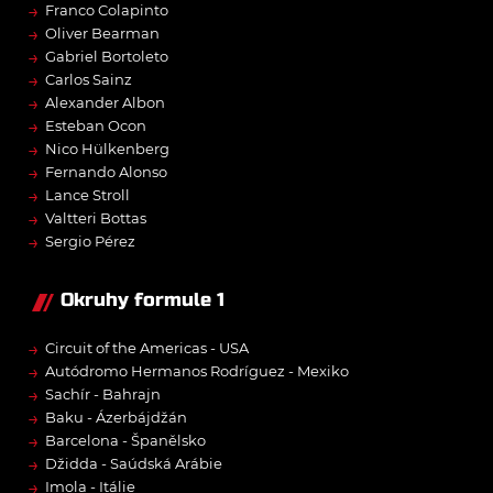
→
Franco Colapinto
→
Oliver Bearman
→
Gabriel Bortoleto
→
Carlos Sainz
→
Alexander Albon
→
Esteban Ocon
→
Nico Hülkenberg
→
Fernando Alonso
→
Lance Stroll
→
Valtteri Bottas
→
Sergio Pérez
Okruhy formule 1
→
Circuit of the Americas - USA
→
Autódromo Hermanos Rodríguez - Mexiko
→
Sachír - Bahrajn
→
Baku - Ázerbájdžán
→
Barcelona - Španělsko
→
Džidda - Saúdská Arábie
→
Imola - Itálie