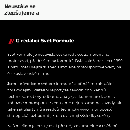
Neustále se
zlepšujeme a
rosteme, chválí Audi
McNish
O redakci Svět Formule
Svět Formule je nezávislá česká redakce zaměřená na
motorsport, především na formuli 1. Byla založena v roce 1999
a patří mezi nejstarší specializované motorsportové weby na
československém trhu.
Jsme průvodcem světem formule 1 a přinášíme aktuální
zpravodajství, detailní reporty ze závodních víkendů,
technické rozbory, odborné analýzy a komentáře k dění v
královně motorsportu. Sledujeme nejen samotné závody, ale
také zákulisí týmů a jezdců, technický vývoj monopostů i
strategická rozhodnutí, která ovlivňují výsledky sezóny.
Naším cílem je poskytovat přesné, srozumitelné a ověřené