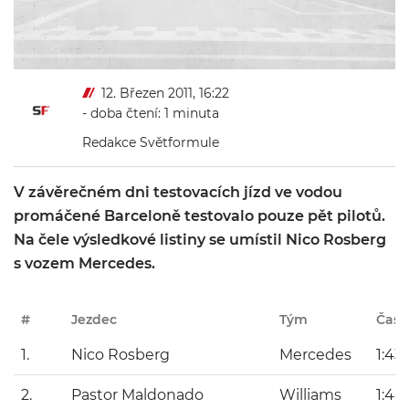
12. Březen 2011, 16:22
- doba čtení: 1 minuta
Redakce Světformule
V závěrečném dni testovacích jízd ve vodou
promáčené Barceloně testovalo pouze pět pilotů.
Na čele výsledkové listiny se umístil Nico Rosberg
s vozem Mercedes.
#
Jezdec
Tým
Čas
1.
Nico Rosberg
Mercedes
1:43
2.
Pastor Maldonado
Williams
1:44