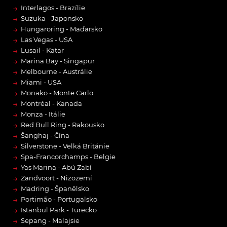
→
Interlagos - Brazílie
→
Suzuka - Japonsko
→
Hungaroring - Maďarsko
→
Las Vegas - USA
→
Lusail - Katar
→
Marina Bay - Singapur
→
Melbourne - Austrálie
→
Miami - USA
→
Monako - Monte Carlo
→
Montréal - Kanada
→
Monza - Itálie
→
Red Bull Ring - Rakousko
→
Šanghaj - Čína
→
Silverstone - Velká Británie
→
Spa-Francorchamps - Belgie
→
Yas Marina - Abú Zabí
→
Zandvoort - Nizozemí
→
Madring - Španělsko
→
Portimão - Portugalsko
→
Istanbul Park - Turecko
→
Sepang - Malajsie