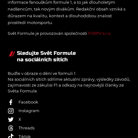
informace fanouškům formule 1, a to jak dlouholetým
nadšencům, tak novým divákům. Redakční obsah vzniká s
důrazem na kvalitu, kontext a dlouhodobou znalost
prostředí motorsportu.
Svět Formule je provozován společností
FORTV s.r.o.
Sledujte Svět Formule
na sociálních sítích
Buďte v obraze o dění ve formuli 1.
Na sociálních sítích sdílíme aktuální zprávy, výsledky závodů,
zajímavosti ze zákulisí F1 a odkazy na nejnovější články ze
Světa Formule.
Facebook
Instagram
X
Threads
Tiktok