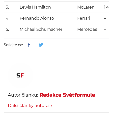
3.
Lewis Hamilton
McLaren
1:44
4.
Fernando Alonso
Ferrari
–
5.
Michael Schumacher
Mercedes
–
Sdílejte na:
Redakce Světformule
Autor článku:
Další články autora →