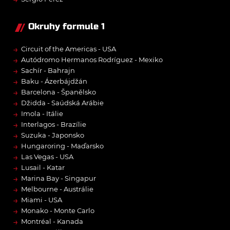
Okruhy formule 1
→
Circuit of the Americas - USA
→
Autódromo Hermanos Rodríguez - Mexiko
→
Sachír - Bahrajn
→
Baku - Ázerbájdžán
→
Barcelona - Španělsko
→
Džidda - Saúdská Arábie
→
Imola - Itálie
→
Interlagos - Brazílie
→
Suzuka - Japonsko
→
Hungaroring - Maďarsko
→
Las Vegas - USA
→
Lusail - Katar
→
Marina Bay - Singapur
→
Melbourne - Austrálie
→
Miami - USA
→
Monako - Monte Carlo
→
Montréal - Kanada