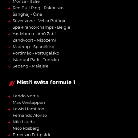
→
Monza - Itálie
→
Red Bull Ring - Rakousko
→
Šanghaj - Čína
→
Silverstone - Velká Británie
→
Spa-Francorchamps - Belgie
→
Yas Marina - Abú Zabí
→
Zandvoort - Nizozemí
→
Madring - Španělsko
→
Portimão - Portugalsko
→
Istanbul Park - Turecko
→
Sepang - Malajsie
Mistři světa formule 1
→
Lando Norris
→
Max Verstappen
→
Lewis Hamilton
→
Fernando Alonso
→
Niki Lauda
→
Nico Rosberg
→
Emerson Fittipaldi