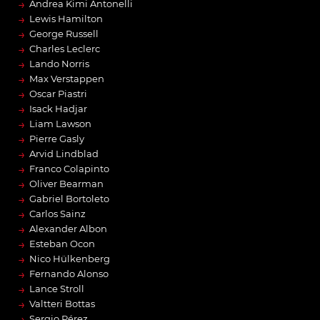
→
Andrea Kimi Antonelli
→
Lewis Hamilton
→
George Russell
→
Charles Leclerc
→
Lando Norris
→
Max Verstappen
→
Oscar Piastri
→
Isack Hadjar
→
Liam Lawson
→
Pierre Gasly
→
Arvid Lindblad
→
Franco Colapinto
→
Oliver Bearman
→
Gabriel Bortoleto
→
Carlos Sainz
→
Alexander Albon
→
Esteban Ocon
→
Nico Hülkenberg
→
Fernando Alonso
→
Lance Stroll
→
Valtteri Bottas
→
Sergio Pérez