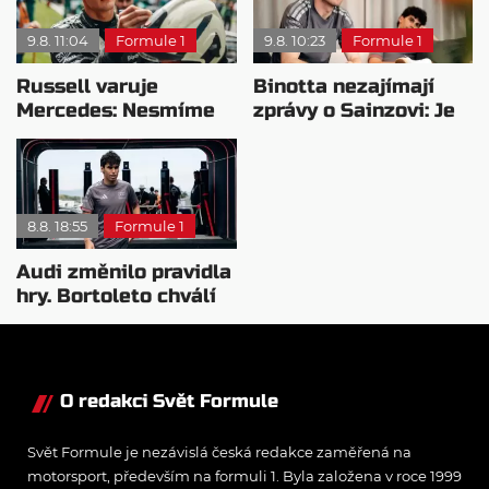
9.8. 11:04
Formule 1
9.8. 10:23
Formule 1
Russell varuje
Binotta nezajímají
Mercedes: Nesmíme
zprávy o Sainzovi: Je
usnout na vavřínech
to důkaz, že Audi
roste
8.8. 18:55
Formule 1
Audi změnilo pravidla
hry. Bortoleto chválí
nový tým i jeho
mentalitu
O redakci Svět Formule
Svět Formule je nezávislá česká redakce zaměřená na
motorsport, především na formuli 1. Byla založena v roce 1999