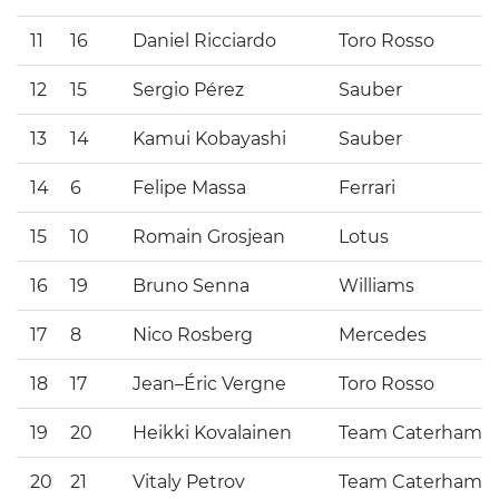
11
16
Daniel Ricciardo
Toro Rosso
12
15
Sergio Pérez
Sauber
13
14
Kamui Kobayashi
Sauber
14
6
Felipe Massa
Ferrari
15
10
Romain Grosjean
Lotus
16
19
Bruno Senna
Williams
17
8
Nico Rosberg
Mercedes
18
17
Jean–Éric Vergne
Toro Rosso
19
20
Heikki Kovalainen
Team Caterham
20
21
Vitaly Petrov
Team Caterham