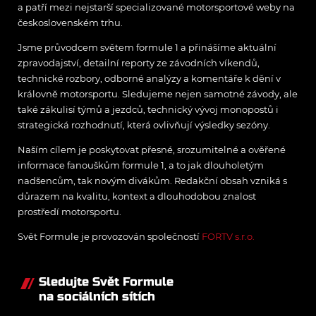
a patří mezi nejstarší specializované motorsportové weby na
československém trhu.
Jsme průvodcem světem formule 1 a přinášíme aktuální
zpravodajství, detailní reporty ze závodních víkendů,
technické rozbory, odborné analýzy a komentáře k dění v
královně motorsportu. Sledujeme nejen samotné závody, ale
také zákulisí týmů a jezdců, technický vývoj monopostů i
strategická rozhodnutí, která ovlivňují výsledky sezóny.
Naším cílem je poskytovat přesné, srozumitelné a ověřené
informace fanouškům formule 1, a to jak dlouholetým
nadšencům, tak novým divákům. Redakční obsah vzniká s
důrazem na kvalitu, kontext a dlouhodobou znalost
prostředí motorsportu.
Svět Formule je provozován společností
FORTV s.r.o.
Sledujte Svět Formule
na sociálních sítích