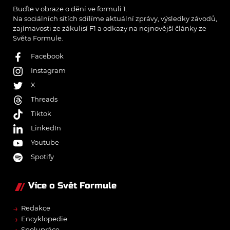
Buďte v obraze o dění ve formuli 1.
Na sociálních sítích sdílíme aktuální zprávy, výsledky závodů,
zajímavosti ze zákulisí F1 a odkazy na nejnovější články ze
Světa Formule.
Facebook
Instagram
X
Threads
Tiktok
LinkedIn
Youtube
Spotify
Více o Svět Formule
→
Redakce
→
Encyklopedie
→
Spolupráce