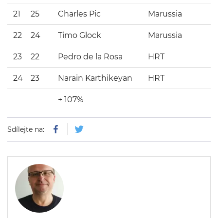
21
25
Charles Pic
Marussia
22
24
Timo Glock
Marussia
23
22
Pedro de la Rosa
HRT
24
23
Narain Karthikeyan
HRT
+ 107%
Sdílejte na: