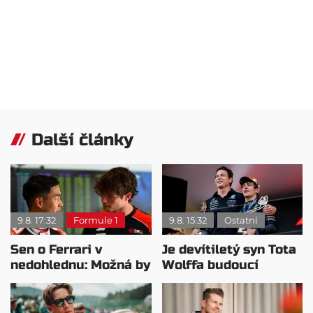
Další články
9.8. 17:32
Formule 1
9.8. 15:32
Ostatní
Sen o Ferrari v
Je devítiletý syn Tota
nedohlednu: Možná by
Wolffa budoucí
potřeboval plán B
hvězdou F1?