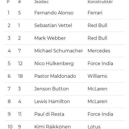
P
#
Jezdec
Konstruktér
1
5
Fernando Alonso
Ferrari
2
1
Sebastian Vettel
Red Bull
3
2
Mark Webber
Red Bull
4
7
Michael Schumacher
Mercedes
5
12
Nico Hülkenberg
Force India
6
18
Pastor Maldonado
Williams
7
3
Jenson Button
McLaren
8
4
Lewis Hamilton
McLaren
9
11
Paul di Resta
Force India
10
9
Kimi Räikkönen
Lotus