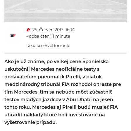
25. Červen 2013, 16:14
- doba čtení: 1 minuta
Redakce Světformule
Ako je už známe, po veľkej cene Španielska
uskutočnil Mercedes neoficiálne testy s
dodávateľom pneumatík Pirelli, v piatok
medzinárodný tribunál FIA rozhodol o treste pre
tím Mercedes, tím sa nebude môcť zúčastniť
testov mladých jazdcov v Abu Dhabi na jeseň
tohto roku, Mercedes aj Pirelli budú musieť FIA
uhradiť náklady ktoré boli investované na
vyšetrovanie prípadu.