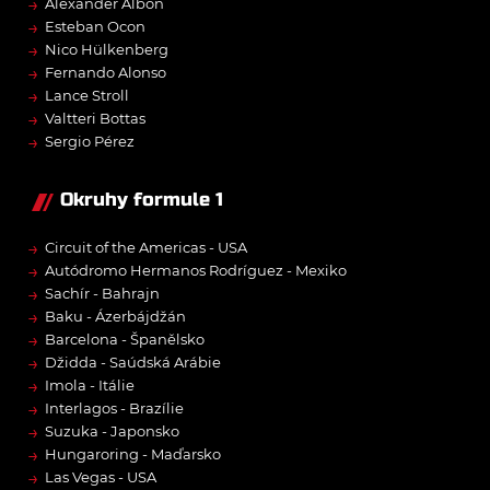
→
Alexander Albon
→
Esteban Ocon
→
Nico Hülkenberg
→
Fernando Alonso
→
Lance Stroll
→
Valtteri Bottas
→
Sergio Pérez
Okruhy formule 1
→
Circuit of the Americas - USA
→
Autódromo Hermanos Rodríguez - Mexiko
→
Sachír - Bahrajn
→
Baku - Ázerbájdžán
→
Barcelona - Španělsko
→
Džidda - Saúdská Arábie
→
Imola - Itálie
→
Interlagos - Brazílie
→
Suzuka - Japonsko
→
Hungaroring - Maďarsko
→
Las Vegas - USA