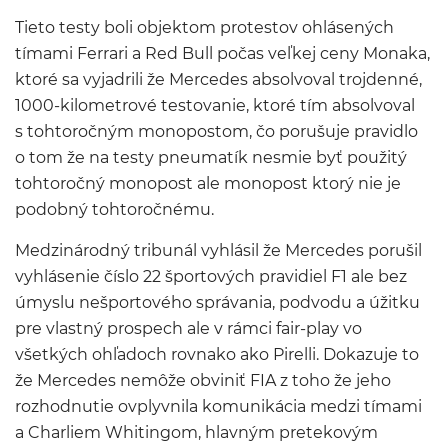
Tieto testy boli objektom protestov ohlásených
tímami Ferrari a Red Bull počas veľkej ceny Monaka,
ktoré sa vyjadrili že Mercedes absolvoval trojdenné,
1000-kilometrové testovanie, ktoré tím absolvoval
s tohtoročným monopostom, čo porušuje pravidlo
o tom že na testy pneumatík nesmie byť použitý
tohtoročný monopost ale monopost ktorý nie je
podobný tohtoročnému.
Medzinárodný tribunál vyhlásil že Mercedes porušil
vyhlásenie číslo 22 športových pravidiel F1 ale bez
úmyslu nešportového správania, podvodu a úžitku
pre vlastný prospech ale v rámci fair-play vo
všetkých ohľadoch rovnako ako Pirelli. Dokazuje to
že Mercedes nemôže obviniť FIA z toho že jeho
rozhodnutie ovplyvnila komunikácia medzi tímami
a Charliem Whitingom, hlavným pretekovým