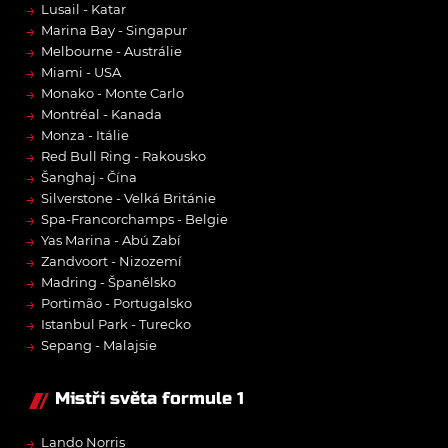
→
Lusail - Katar
→
Marina Bay - Singapur
→
Melbourne - Austrálie
→
Miami - USA
→
Monako - Monte Carlo
→
Montréal - Kanada
→
Monza - Itálie
→
Red Bull Ring - Rakousko
→
Šanghaj - Čína
→
Silverstone - Velká Británie
→
Spa-Francorchamps - Belgie
→
Yas Marina - Abú Zabí
→
Zandvoort - Nizozemí
→
Madring - Španělsko
→
Portimão - Portugalsko
→
Istanbul Park - Turecko
→
Sepang - Malajsie
Mistři světa formule 1
→
Lando Norris