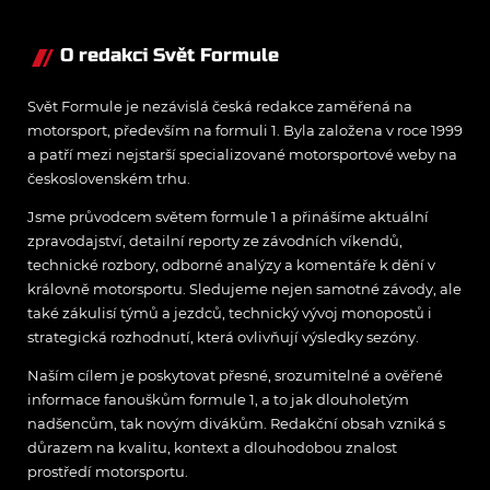
O redakci Svět Formule
Svět Formule je nezávislá česká redakce zaměřená na
motorsport, především na formuli 1. Byla založena v roce 1999
a patří mezi nejstarší specializované motorsportové weby na
československém trhu.
Jsme průvodcem světem formule 1 a přinášíme aktuální
zpravodajství, detailní reporty ze závodních víkendů,
technické rozbory, odborné analýzy a komentáře k dění v
královně motorsportu. Sledujeme nejen samotné závody, ale
také zákulisí týmů a jezdců, technický vývoj monopostů i
strategická rozhodnutí, která ovlivňují výsledky sezóny.
Naším cílem je poskytovat přesné, srozumitelné a ověřené
informace fanouškům formule 1, a to jak dlouholetým
nadšencům, tak novým divákům. Redakční obsah vzniká s
důrazem na kvalitu, kontext a dlouhodobou znalost
prostředí motorsportu.