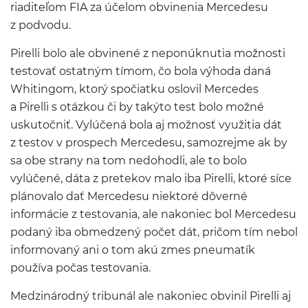
riaditeľom FIA za účelom obvinenia Mercedesu
z podvodu.
Pirelli bolo ale obvinené z neponúknutia možnosti
testovať ostatným tímom, čo bola výhoda daná
Whitingom, ktorý spočiatku oslovil Mercedes
a Pirelli s otázkou či by takýto test bolo možné
uskutočniť. Vylúčená bola aj možnosť využitia dát
z testov v prospech Mercedesu, samozrejme ak by
sa obe strany na tom nedohodli, ale to bolo
vylúčené, dáta z pretekov malo iba Pirelli, ktoré síce
plánovalo dať Mercedesu niektoré dôverné
informácie z testovania, ale nakoniec bol Mercedesu
podaný iba obmedzený počet dát, pričom tím nebol
informovaný ani o tom akú zmes pneumatík
používa počas testovania.
Medzinárodný tribunál ale nakoniec obvinil Pirelli aj