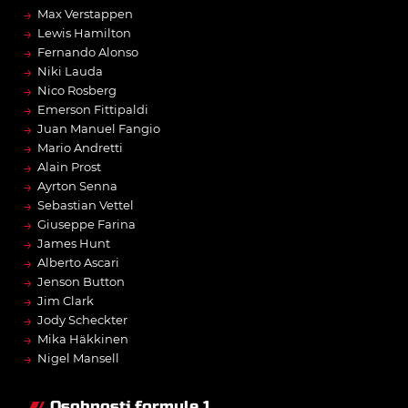
→
Max Verstappen
→
Lewis Hamilton
→
Fernando Alonso
→
Niki Lauda
→
Nico Rosberg
→
Emerson Fittipaldi
→
Juan Manuel Fangio
→
Mario Andretti
→
Alain Prost
→
Ayrton Senna
→
Sebastian Vettel
→
Giuseppe Farina
→
James Hunt
→
Alberto Ascari
→
Jenson Button
→
Jim Clark
→
Jody Scheckter
→
Mika Häkkinen
→
Nigel Mansell
Osobnosti formule 1