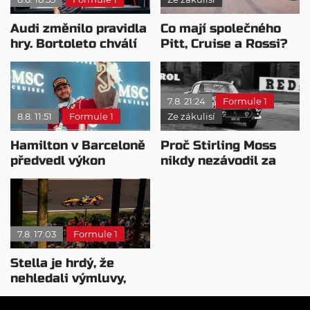
Audi změnilo pravidla
Co mají společného
hry. Bortoleto chválí
Pitt, Cruise a Rossi?
nový tým i jeho
Všichni řídili
mentalitu
monopost F1
7.8. 21:24
Formule 1
8.8. 11:51
Formule 1
Ze zákulisí
Hamilton v Barceloně
Proč Stirling Moss
předvedl výkon
nikdy nezávodil za
pravého šampiona
Ferrariho
7.8. 17:03
Formule 1
Stella je hrdý, že
nehledali výmluvy,
proč nedokážou
bojovat o titul