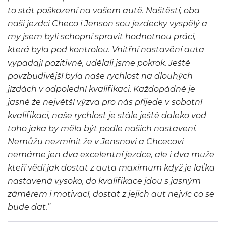
to stát poškození na vašem autě. Naštěstí, oba
naši jezdci Checo i Jenson sou jezdecky vyspělý a
my jsem byli schopní spravit hodnotnou práci,
která byla pod kontrolou. Vnitřní nastavění auta
vypadají pozitivně, udělali jsme pokrok. Ještě
povzbudivější byla naše rychlost na dlouhých
jízdách v odpolední kvalifikaci. Každopádně je
jasné že největší výzva pro nás přijede v sobotní
kvalifikaci, naše rychlost je stále ještě daleko vod
toho jaka by měla být podle našich nastavení.
Nemůžu nezmínit že v Jensnovi a Chcecovi
nemáme jen dva excelentní jezdce, ale i dva muže
kteří vědí jak dostat z auta maximum když je laťka
nastavená vysoko, do kvalifikace jdou s jasným
záměrem i motivací, dostat z jejich aut nejvíc co se
bude dat.”