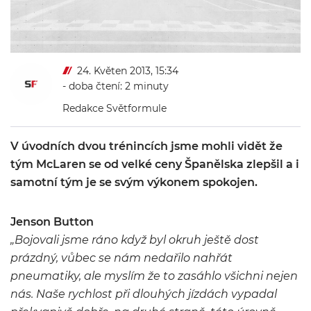
24. Květen 2013, 15:34
- doba čtení: 2 minuty
Redakce Světformule
V úvodních dvou trénincích jsme mohli vidět že
tým McLaren se od velké ceny Španělska zlepšil a i
samotní tým je se svým výkonem spokojen.
Jenson Button
„Bojovali jsme ráno když byl okruh ještě dost
prázdný, vůbec se nám nedařilo nahřát
pneumatiky, ale myslím že to zasáhlo všichni nejen
nás. Naše rychlost při dlouhých jízdách vypadal