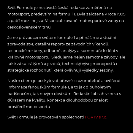
Svět Formule je nezávislá česká redakce zaměřená na
motorsport, především na formuli 1. Byla založena v roce 1999
a patří mezi nejstarší specializované motorsportové weby na
československém trhu.
Jsme průvodcem světem formule 1 a přinášíme aktuální
zpravodajství, detailní reporty ze závodních víkendů,
technické rozbory, odborné analýzy a komentáře k dění v
královně motorsportu. Sledujeme nejen samotné závody, ale
také zákulisí týmů a jezdců, technický vývoj monopostů i
strategická rozhodnutí, která ovlivňují výsledky sezóny.
Naším cílem je poskytovat přesné, srozumitelné a ověřené
informace fanouškům formule 1, a to jak dlouholetým
nadšencům, tak novým divákům. Redakční obsah vzniká s
důrazem na kvalitu, kontext a dlouhodobou znalost
prostředí motorsportu.
Svět Formule je provozován společností
FORTV s.r.o.