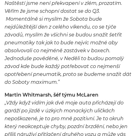
Naštěstí jsme není překvapení v zlém, prozatím.
Věřím že jsme schopní dostat se do Q3.
Momentálně si myslím že Sobota bude
nejdůležitější den z celého víkendu, co se týče
závodů, myslím že všichni se budou snažit šetřit
pneumatiky tak jak to bude nejvíc možné aby
absolvovali co nejméně zastávek v boxech.
Jednoduše pověděné, v Neděli to budou pomalý
závod kde bude každý potřebovat co nejmenší
opotřebení pneumatik, proto se budeme snažit dát
do Soboty maximum.”
Martin Whitmarsh, šéf týmu McLaren
„Vždy když vidím jak dvě moje auta přicházejí do
garáží po jízdě v úzkých monackých uličkách
nepoškozené, je to pro mně pozitivní. Je to okruh
který neakceptuje chyby, pozdní brzdění, nebo jen
příliš náruživí přitlačení druhého vozu a může vás