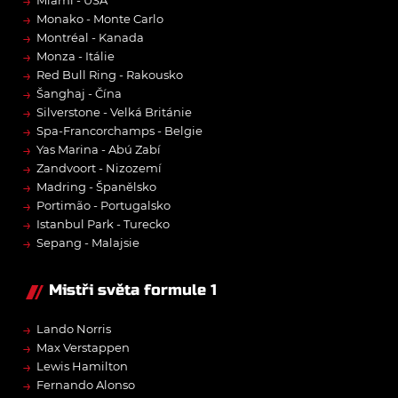
→
Miami - USA
→
Monako - Monte Carlo
→
Montréal - Kanada
→
Monza - Itálie
→
Red Bull Ring - Rakousko
→
Šanghaj - Čína
→
Silverstone - Velká Británie
→
Spa-Francorchamps - Belgie
→
Yas Marina - Abú Zabí
→
Zandvoort - Nizozemí
→
Madring - Španělsko
→
Portimão - Portugalsko
→
Istanbul Park - Turecko
→
Sepang - Malajsie
Mistři světa formule 1
→
Lando Norris
→
Max Verstappen
→
Lewis Hamilton
→
Fernando Alonso