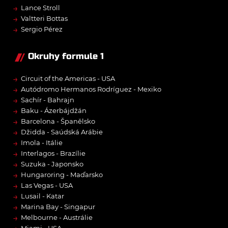
→
Lance Stroll
→
Valtteri Bottas
→
Sergio Pérez
Okruhy formule 1
→
Circuit of the Americas - USA
→
Autódromo Hermanos Rodríguez - Mexiko
→
Sachír - Bahrajn
→
Baku - Ázerbájdžán
→
Barcelona - Španělsko
→
Džidda - Saúdská Arábie
→
Imola - Itálie
→
Interlagos - Brazílie
→
Suzuka - Japonsko
→
Hungaroring - Maďarsko
→
Las Vegas - USA
→
Lusail - Katar
→
Marina Bay - Singapur
→
Melbourne - Austrálie