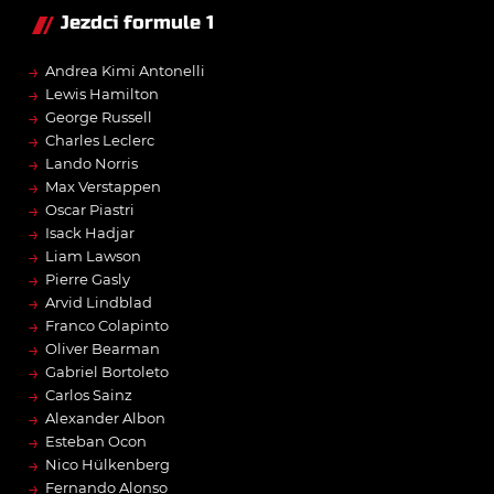
Jezdci formule 1
→
Andrea Kimi Antonelli
→
Lewis Hamilton
→
George Russell
→
Charles Leclerc
→
Lando Norris
→
Max Verstappen
→
Oscar Piastri
→
Isack Hadjar
→
Liam Lawson
→
Pierre Gasly
→
Arvid Lindblad
→
Franco Colapinto
→
Oliver Bearman
→
Gabriel Bortoleto
→
Carlos Sainz
→
Alexander Albon
→
Esteban Ocon
→
Nico Hülkenberg
→
Fernando Alonso