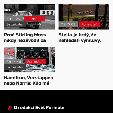
Všichni řídili
pravého šampiona
monopost F1
7.8. 21:24
Formule 1
Ze zákulisí
7.8. 17:03
Formule 1
Proč Stirling Moss
Stella je hrdý, že
nikdy nezávodil za
nehledali výmluvy,
Ferrariho
proč nedokážou
bojovat o titul
7.8. 14:46
Formule 1
Ze zákulisí
Hamilton, Verstappen
nebo Norris: Kdo má
nejvyšší plat?
O redakci Svět Formule