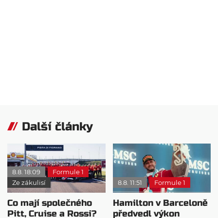
Další články
8.8. 18:09
Formule 1
Ze zákulisí
8.8. 11:51
Formule 1
Co mají společného
Hamilton v Barceloně
Pitt, Cruise a Rossi?
předvedl výkon