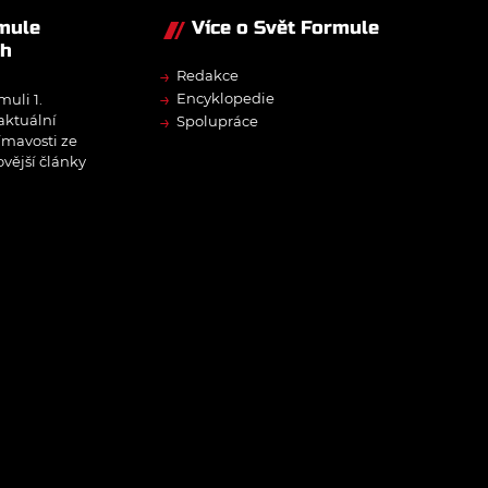
rmule
Více o Svět Formule
ch
→
Redakce
→
Encyklopedie
muli 1.
→
 aktuální
Spolupráce
ímavosti ze
ovější články