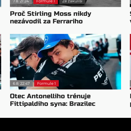
7.8. 21:24
Formule 1
Ze zákulisí
Proč Stirling Moss nikdy
nezávodil za Ferrariho
6.8. 22:47
Formule 1
Otec Antonelliho trénuje
Fittipaldiho syna: Brazilec
vychvaluje lídra