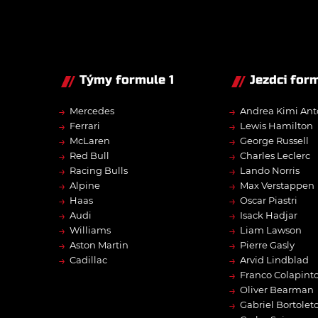
Týmy formule 1
Jezdci form
→
→
Mercedes
Andrea Kimi Ant
→
→
Ferrari
Lewis Hamilton
→
→
McLaren
George Russell
→
→
Red Bull
Charles Leclerc
→
→
Racing Bulls
Lando Norris
→
→
Alpine
Max Verstappen
→
→
Haas
Oscar Piastri
→
→
Audi
Isack Hadjar
→
→
Williams
Liam Lawson
→
→
Aston Martin
Pierre Gasly
→
→
Cadillac
Arvid Lindblad
→
Franco Colapint
→
Oliver Bearman
→
Gabriel Bortolet