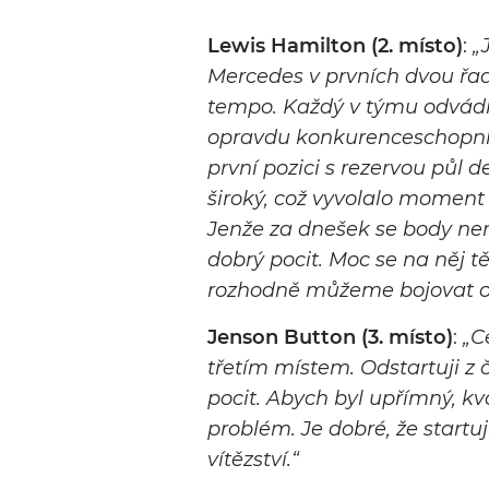
Lewis Hamilton (2. místo)
:
„
Mercedes v prvních dvou řad
tempo. Každý v týmu odvádí 
opravdu konkurenceschopní.
první pozici s rezervou půl d
široký, což vyvolalo moment 
Jenže za dnešek se body ner
dobrý pocit. Moc se na něj t
rozhodně můžeme bojovat o v
Jenson Button (3. místo)
:
„C
třetím místem. Odstartuji z 
pocit. Abych byl upřímný, kv
problém. Je dobré, že startuj
vítězství.“