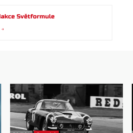
akce Světformule
 →