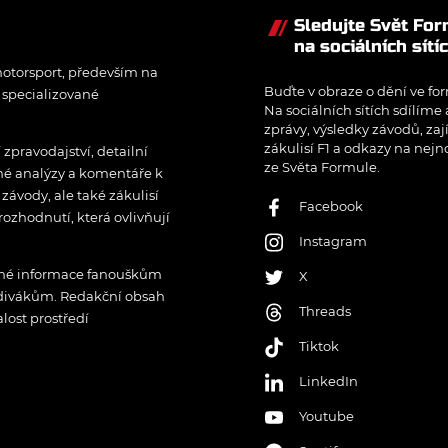
Sledujte Svět Fo
na sociálních sítí
otorsport, především na
Buďte v obraze o dění ve for
í specializované
Na sociálních sítích sdílíme
zprávy, výsledky závodů, zaj
zákulisí F1 a odkazy na nejn
pravodajství, detailní
ze Světa Formule.
rné analýzy a komentáře k
ávody, ale také zákulisí
Facebook
rozhodnutí, která ovlivňují
Instagram
řené informace fanouškům
X
 divákům. Redakční obsah
Threads
lost prostředí
Tiktok
LinkedIn
Youtube