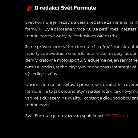
O redakci Svět Formule
Svět Formule je nezávislá česká redakce zaměřená na m
formuli 1. Byla založena v roce 1999 a patří mezi nejstarš
motorsportové weby na československém trhu.
Jsme průvodcem světem formule 1 a přinášíme aktuální z
reporty ze závodních víkendů, technické rozbory, odbo
dění v královně motorsportu. Sledujeme nejen samotné z
týmů a jezdců, technický vývoj monopostů i strategická 
výsledky sezóny.
Naším cílem je poskytovat přesné, srozumitelné a ově
formule 1, a to jak dlouholetým nadšencům, tak novým
vzniká s důrazem na kvalitu, kontext a dlouhodobou zna
motorsportu.
Svět Formule je provozován společností
FORTV s.r.o.