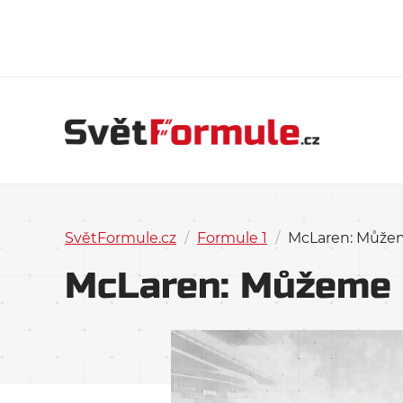
SvětFormule.cz
/
Formule 1
/
McLaren: Můžeme
McLaren: Můžeme b