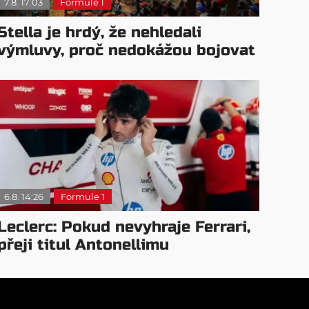
7.8. 17:03
Formule 1
Stella je hrdý, že nehledali
výmluvy, proč nedokážou bojovat
o titul
6.8. 14:26
Formule 1
Leclerc: Pokud nevyhraje Ferrari,
přeji titul Antonellimu