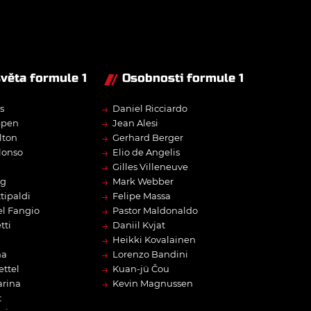
světa formule 1
Osobnosti formule 1
→
s
Daniel Ricciardo
→
ppen
Jean Alesi
→
lton
Gerhard Berger
→
lonso
Elio de Angelis
→
Gilles Villeneuve
→
rg
Mark Webber
→
tipaldi
Felipe Massa
→
l Fangio
Pastor Maldonaldo
→
tti
Daniil Kvjat
→
Heikki Kovalainen
→
na
Lorenzo Bandini
→
ettel
Kuan-jü Čou
→
arina
Kevin Magnussen
t