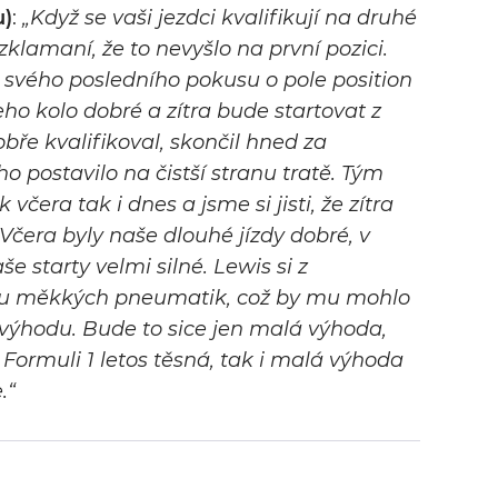
u)
:
„Když se vaši jezdci kvalifikují na druhé
u zklamaní, že to nevyšlo na první pozici.
e svého posledního pokusu o pole position
jeho kolo dobré a zítra bude startovat z
obře kvalifikoval, skončil hned za
ho postavilo na čistší stranu tratě. Tým
 včera tak i dnes a jsme si jisti, že zítra
Včera byly naše dlouhé jízdy dobré, v
e starty velmi silné. Lewis si z
sadu měkkých pneumatik, což by mu mohlo
výhodu. Bude to sice jen malá výhoda,
 Formuli 1 letos těsná, tak i malá výhoda
.“