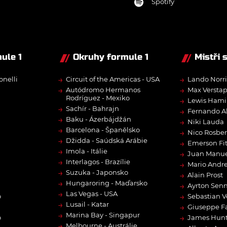
Spotify
ule 1
Okruhy formule 1
Mistři 
→
→
onelli
Circuit of the Americas - USA
Lando Norri
→
→
Autódromo Hermanos
Max Versta
Rodríguez - Mexiko
→
Lewis Hami
→
Sachír - Bahrajn
→
Fernando A
→
Baku - Ázerbájdžán
→
Niki Lauda
→
Barcelona - Španělsko
→
Nico Rosbe
→
Džidda - Saúdská Arábie
→
Emerson Fit
→
Imola - Itálie
→
Juan Manue
→
Interlagos - Brazílie
→
Mario Andre
→
Suzuka - Japonsko
→
Alain Prost
→
Hungaroring - Maďarsko
→
Ayrton Sen
→
Las Vegas - USA
→
o
Sebastian V
→
Lusail - Katar
→
Giuseppe F
→
Marina Bay - Singapur
→
o
James Hun
→
Melbourne - Austrálie