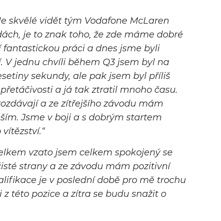
Je skvělé vidět tým Vodafone McLaren
ách, je to znak toho, že zde máme dobré
fantastickou práci a dnes jsme byli
 V jednu chvíli během Q3 jsem byl na
esetiny sekundy, ale pak jsem byl příliš
přetáčivosti a já tak ztratil mnoho času.
ozdávají a ze zítřejšího závodu mám
ěším. Jsme v boji a s dobrým startem
ítězství.“
elkem vzato jsem celkem spokojený se
čisté strany a ze závodu mám pozitivní
alifikace je v poslední době pro mě trochu
i z této pozice a zítra se budu snažit o