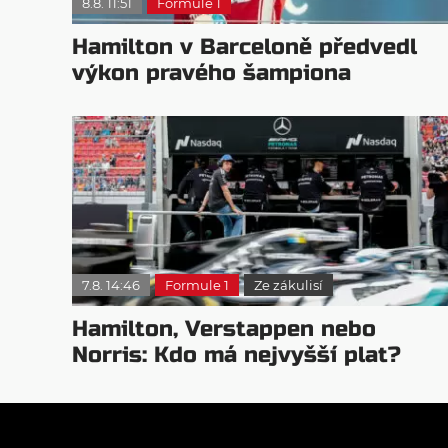
8.8. 11:51
Formule 1
Hamilton v Barceloně předvedl
výkon pravého šampiona
7.8. 14:46
Formule 1
Ze zákulisí
Hamilton, Verstappen nebo
Norris: Kdo má nejvyšší plat?