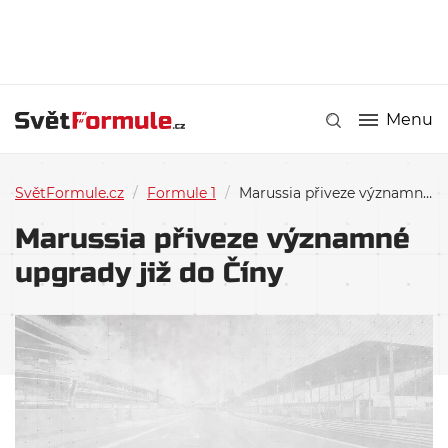
Menu
SvětFormule.cz
/
Formule 1
/
Marussia přiveze významné upgrady již do Číny
Marussia přiveze významné
upgrady již do Číny