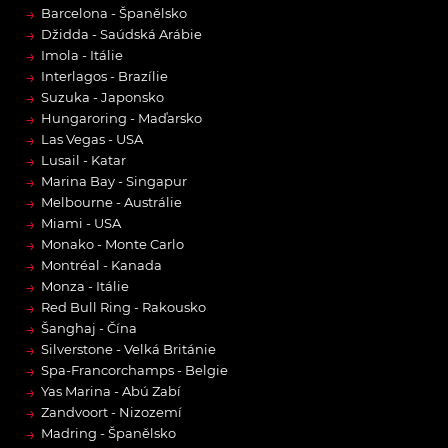
→
Barcelona - Španělsko
→
Džidda - Saúdská Arábie
→
Imola - Itálie
→
Interlagos - Brazílie
→
Suzuka - Japonsko
→
Hungaroring - Maďarsko
→
Las Vegas - USA
→
Lusail - Katar
→
Marina Bay - Singapur
→
Melbourne - Austrálie
→
Miami - USA
→
Monako - Monte Carlo
→
Montréal - Kanada
→
Monza - Itálie
→
Red Bull Ring - Rakousko
→
Šanghaj - Čína
→
Silverstone - Velká Británie
→
Spa-Francorchamps - Belgie
→
Yas Marina - Abú Zabí
→
Zandvoort - Nizozemí
→
Madring - Španělsko