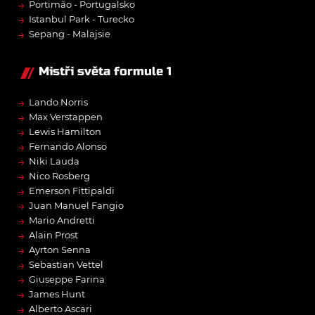
→
Portimão - Portugalsko
→
Istanbul Park - Turecko
→
Sepang - Malajsie
Mistři světa formule 1
→
Lando Norris
→
Max Verstappen
→
Lewis Hamilton
→
Fernando Alonso
→
Niki Lauda
→
Nico Rosberg
→
Emerson Fittipaldi
→
Juan Manuel Fangio
→
Mario Andretti
→
Alain Prost
→
Ayrton Senna
→
Sebastian Vettel
→
Giuseppe Farina
→
James Hunt
→
Alberto Ascari