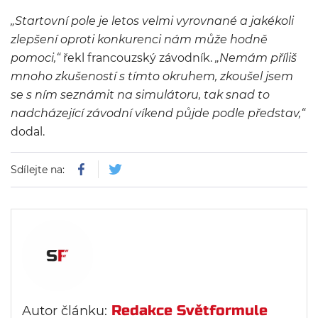
„Startovní pole je letos velmi vyrovnané a jakékoli
zlepšení oproti konkurenci nám může hodně
pomoci,“
řekl francouzský závodník.
„Nemám příliš
mnoho zkušeností s tímto okruhem, zkoušel jsem
se s ním seznámit na simulátoru, tak snad to
nadcházející závodní víkend půjde podle představ,“
dodal.
Sdílejte na:
Redakce Světformule
Autor článku: