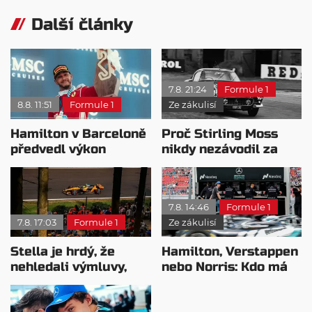
Další články
7.8. 21:24
Formule 1
8.8. 11:51
Formule 1
Ze zákulisí
Hamilton v Barceloně
Proč Stirling Moss
předvedl výkon
nikdy nezávodil za
pravého šampiona
Ferrariho
7.8. 14:46
Formule 1
7.8. 17:03
Formule 1
Ze zákulisí
Stella je hrdý, že
Hamilton, Verstappen
nehledali výmluvy,
nebo Norris: Kdo má
proč nedokážou
nejvyšší plat?
bojovat o titul