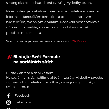
strategická rozhodnutí, která ovlivňují výsledky sezóny.
Naším cílem je poskytovat přesné, srozumitelné a ověřené
informace fanouškům formule 1, a to jak dlouholetým
nadšencům, tak novým divákům. Redakční obsah vzniká s
důrazem na kvalitu, kontext a dlouhodobou znalost
prostředí motorsportu.
Svět Formule je provozován společností
FORTV s.r.o.
Sledujte Svět Formule
na sociálních sítích
Buďte v obraze o dění ve formuli 1.
Na sociálních sítích sdílíme aktuální zprávy, výsledky závodů,
zajímavosti ze zákulisí F1 a odkazy na nejnovější články ze
Světa Formule.
Facebook
Instagram
X