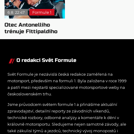
6.8. 22:47
Formule 1
Otec Antonelliho
trénuje Fittipaldiho
syna: Brazilec
vychvaluje lídra
O redakci Svět Formule
Svět Formule je nezávislá česká redakce zaměřená na
motorsport, především na formuli 1. Byla založena v roce 1999
a patří mezi nejstarší specializované motorsportové weby na
československém trhu.
Jsme průvodcem světem formule 1 a přinášíme aktuální
zpravodajství, detailní reporty ze závodních víkendů,
technické rozbory, odborné analýzy a komentáře k dění v
královně motorsportu. Sledujeme nejen samotné závody, ale
také zákulisí týmů a jezdců, technický vývoj monopostů i