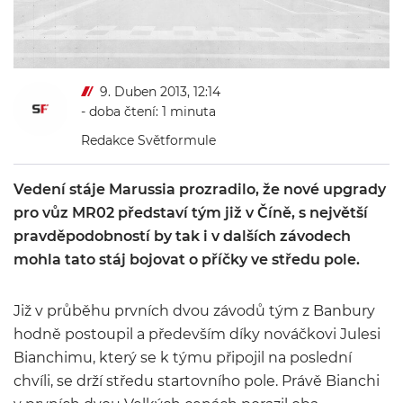
9. Duben 2013, 12:14
- doba čtení: 1 minuta
Redakce Světformule
Vedení stáje Marussia prozradilo, že nové upgrady
pro vůz MR02 představí tým již v Číně, s největší
pravděpodobností by tak i v dalších závodech
mohla tato stáj bojovat o příčky ve středu pole.
Již v průběhu prvních dvou závodů tým z Banbury
hodně postoupil a především díky nováčkovi Julesi
Bianchimu, který se k týmu připojil na poslední
chvíli, se drží středu startovního pole. Právě Bianchi