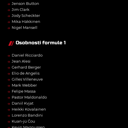
→
Jenson Button
→
Jim Clark
→
Jody Scheckter
→
Mika Häkkinen
→
Nigel Mansell
Osobnosti formule 1
→
Daniel Ricciardo
→
Jean Alesi
→
Gerhard Berger
→
Elio de Angelis
→
Gilles Villeneuve
→
Mark Webber
→
Felipe Massa
→
Pastor Maldonaldo
→
Daniil Kvjat
→
Heikki Kovalainen
→
Lorenzo Bandini
→
Kuan-jü Čou
→
Kevin Magnussen