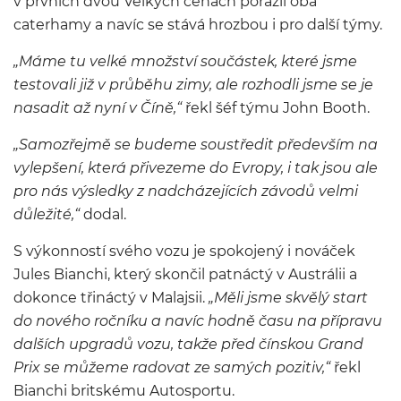
v prvních dvou Velkých cenách porazil oba
caterhamy a navíc se stává hrozbou i pro další týmy.
„Máme tu velké množství součástek, které jsme
testovali již v průběhu zimy, ale rozhodli jsme se je
nasadit až nyní v Číně,“
řekl šéf týmu John Booth.
„Samozřejmě se budeme soustředit především na
vylepšení, která přivezeme do Evropy, i tak jsou ale
pro nás výsledky z nadcházejících závodů velmi
důležité,“
dodal.
S výkonností svého vozu je spokojený i nováček
Jules Bianchi, který skončil patnáctý v Austrálii a
dokonce třináctý v Malajsii.
„Měli jsme skvělý start
do nového ročníku a navíc hodně času na přípravu
dalších upgradů vozu, takže před čínskou Grand
Prix se můžeme radovat ze samých pozitiv,“
řekl
Bianchi britskému Autosportu.