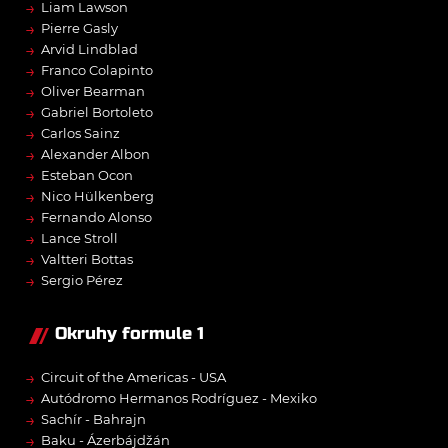
→
Liam Lawson
→
Pierre Gasly
→
Arvid Lindblad
→
Franco Colapinto
→
Oliver Bearman
→
Gabriel Bortoleto
→
Carlos Sainz
→
Alexander Albon
→
Esteban Ocon
→
Nico Hülkenberg
→
Fernando Alonso
→
Lance Stroll
→
Valtteri Bottas
→
Sergio Pérez
Okruhy formule 1
→
Circuit of the Americas - USA
→
Autódromo Hermanos Rodríguez - Mexiko
→
Sachír - Bahrajn
→
Baku - Ázerbájdžán