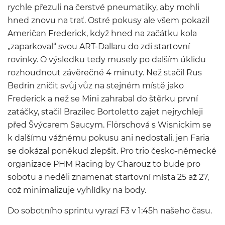
rychle přezuli na čerstvé pneumatiky, aby mohli
hned znovu na trať. Ostré pokusy ale všem pokazil
Američan Frederick, když hned na začátku kola
„zaparkoval“ svou ART-Dallaru do zdi startovní
rovinky. O výsledku tedy musely po dalším úklidu
rozhoudnout závěrečné 4 minuty. Než stačil Rus
Bedrin zničit svůj vůz na stejném místě jako
Frederick a než se Mini zahrabal do štěrku první
zatáčky, stačil Brazilec Bortoletto zajet nejrychleji
před Švýcarem Saucym. Flörschová s Wisnickim se
k dalšímu vážnému pokusu ani nedostali, jen Faria
se dokázal poněkud zlepšit. Pro trio česko-německé
organizace PHM Racing by Charouz to bude pro
sobotu a neděli znamenat startovní místa 25 až 27,
což minimalizuje vyhlídky na body.
Do sobotního sprintu vyrazí F3 v 1:45h našeho času.