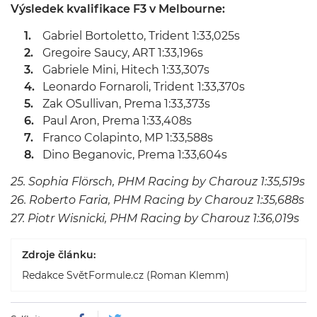
Výsledek kvalifikace F3 v Melbourne:
Gabriel Bortoletto, Trident 1:33,025s
Gregoire Saucy, ART 1:33,196s
Gabriele Mini, Hitech 1:33,307s
Leonardo Fornaroli, Trident 1:33,370s
Zak O´Sullivan, Prema 1:33,373s
Paul Aron, Prema 1:33,408s
Franco Colapinto, MP 1:33,588s
Dino Beganovic, Prema 1:33,604s
25. Sophia
Flörsch
, PHM Racing by Charouz 1:35,519s
26.
Roberto Faria, PHM Racing by Charouz 1:35,688s
27. Piotr Wisnicki, PHM Racing by Charouz 1:36,019s
Zdroje článku:
Redakce SvětFormule.cz (Roman Klemm)