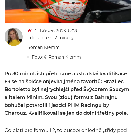
31. Březen 2023, 8:08
- doba čtení: 2 minuty
Roman Klemm
Foto: © Roman Klemm
Po 30 minutách přetrhané australské kvalifikace
F3 se na špičce objevila jména favoritů: Brazilec
Bortoletto byl nejrychlejší před Švýcarem Saucym
a Italem Minim. Svou (zlou) formu z Bahrajnu
bohužel potvrdili i jezdci PHM Racingu by
Charouz. Kvalifikovali se jen do dolní třetiny pole.
Co platí pro formuli 2, to působí ohledně „třídy pod