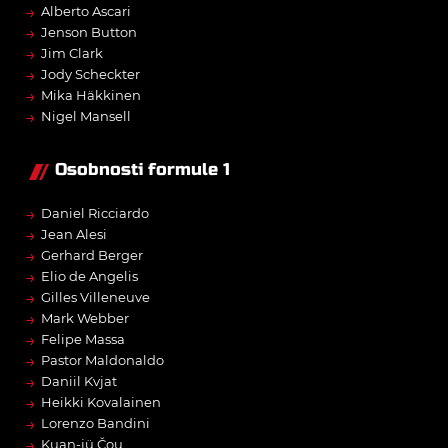
→
Alberto Ascari
→
Jenson Button
→
Jim Clark
→
Jody Scheckter
→
Mika Häkkinen
→
Nigel Mansell
Osobnosti formule 1
→
Daniel Ricciardo
→
Jean Alesi
→
Gerhard Berger
→
Elio de Angelis
→
Gilles Villeneuve
→
Mark Webber
→
Felipe Massa
→
Pastor Maldonaldo
→
Daniil Kvjat
→
Heikki Kovalainen
→
Lorenzo Bandini
→
Kuan-jü Čou