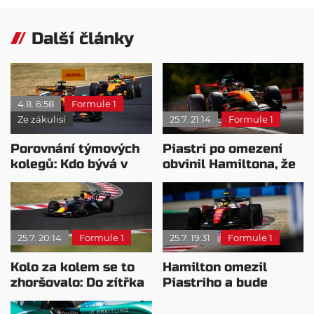
Další články
4.8. 6:58
Formule 1
Ze zákulisí
25.7. 21:14
Formule 1
Porovnání týmových
Piastri po omezení
kolegů: Kdo bývá v
obvinil Hamiltona, že
sobotu nejrychlejší?
nesleduje zpětná
zrcátka
25.7. 20:14
Formule 1
25.7. 19:31
Formule 1
Kolo za kolem se to
Hamilton omezil
zhoršovalo: Do zítřka
Piastriho a bude
chce zjistit příčinu
startovat vedle
Verstappena