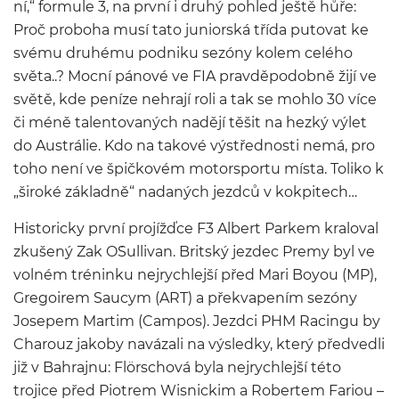
ní,“ formule 3, na první i druhý pohled ještě hůře:
Proč proboha musí tato juniorská třída putovat ke
svému druhému podniku sezóny kolem celého
světa..? Mocní pánové ve FIA pravděpodobně žijí ve
světě, kde peníze nehrají roli a tak se mohlo 30 více
či méně talentovaných nadějí těšit na hezký výlet
do Austrálie. Kdo na takové výstřednosti nemá, pro
toho není ve špičkovém motorsportu místa. Toliko k
„široké základně“ nadaných jezdců v kokpitech…
Historicky první projížďce F3 Albert Parkem kraloval
zkušený Zak O´Sullivan. Britský jezdec Premy byl ve
volném tréninku nejrychlejší před Mari Boyou (MP),
Gregoirem Saucym (ART) a překvapením sezóny
Josepem Martim (Campos). Jezdci PHM Racingu by
Charouz jakoby navázali na výsledky, který předvedli
již v Bahrajnu: Flörschová byla nejrychlejší této
trojice před Piotrem Wisnickim a Robertem Fariou –