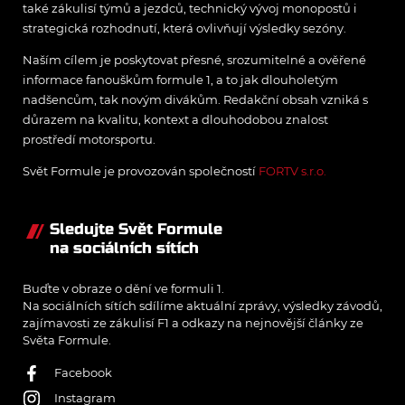
také zákulisí týmů a jezdců, technický vývoj monopostů i
strategická rozhodnutí, která ovlivňují výsledky sezóny.
Naším cílem je poskytovat přesné, srozumitelné a ověřené
informace fanouškům formule 1, a to jak dlouholetým
nadšencům, tak novým divákům. Redakční obsah vzniká s
důrazem na kvalitu, kontext a dlouhodobou znalost
prostředí motorsportu.
Svět Formule je provozován společností
FORTV s.r.o.
Sledujte Svět Formule
na sociálních sítích
Buďte v obraze o dění ve formuli 1.
Na sociálních sítích sdílíme aktuální zprávy, výsledky závodů,
zajímavosti ze zákulisí F1 a odkazy na nejnovější články ze
Světa Formule.
Facebook
Instagram