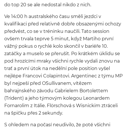
do top 20 se ale nedostal nikdo z nich.
Ve 14:00 h australského času směli jezdci v
kvalifikaci před relativně dobře obsazenými ochozy
předvést, co se v tréninku naučili. Tato session
ovšem trvala teprve 5 minut, když Martiho první
vážný pokus o rychlé kolo skončil v bariéře 10.
zatáčky a muselo se přerušit. Po krátkém úklidu se
pod hrozícími mraky všichni rychle vydali znovu na
trať a první útok na nedělní pole position vyšel
nejlépe Francovi Colapintovi. Argentinec z týmu MP
byl nejpeší před O´Sullivanem, vítězem
bahrajnského závodu Gabrielem Bortolettem
(Trident) a jeho týmovým kolegou Leonardem
Fornarolim z Itálie. Flörschová s Wisnickim ztráceli
na špičku přes 2 sekundy.
S ohledem na počasí neudivilo, že poté všichni