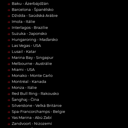
→
Baku - Ázerbájdžán
→
Barcelona - Španělsko
→
Džidda - Saúdská Arábie
→
Imola - Itálie
→
Interlagos - Brazílie
→
Suzuka - Japonsko
→
Hungaroring - Maďarsko
→
Las Vegas - USA
→
Lusail - Katar
→
Marina Bay - Singapur
→
Melbourne - Austrálie
→
Miami - USA
→
Monako - Monte Carlo
→
Montréal - Kanada
→
Monza - Itálie
→
Red Bull Ring - Rakousko
→
Šanghaj - Čína
→
Silverstone - Velká Británie
→
Spa-Francorchamps - Belgie
→
Yas Marina - Abú Zabí
→
Zandvoort - Nizozemí