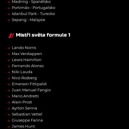
→
Madring - Španělsko
→
Portimão - Portugalsko
→
Istanbul Park - Turecko
→
Sepang - Malajsie
Mistři světa formule 1
→
Lando Norris
→
Max Verstappen
→
Lewis Hamilton
→
Fernando Alonso
→
Niki Lauda
→
Nico Rosberg
→
Emerson Fittipaldi
→
Juan Manuel Fangio
→
Mario Andretti
→
Alain Prost
→
Ayrton Senna
→
Sebastian Vettel
→
Giuseppe Farina
→
James Hunt