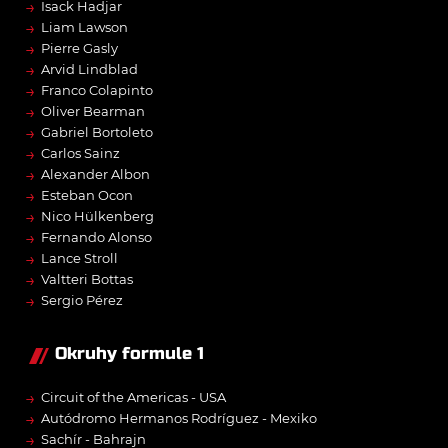
→
Isack Hadjar
→
Liam Lawson
→
Pierre Gasly
→
Arvid Lindblad
→
Franco Colapinto
→
Oliver Bearman
→
Gabriel Bortoleto
→
Carlos Sainz
→
Alexander Albon
→
Esteban Ocon
→
Nico Hülkenberg
→
Fernando Alonso
→
Lance Stroll
→
Valtteri Bottas
→
Sergio Pérez
Okruhy formule 1
→
Circuit of the Americas - USA
→
Autódromo Hermanos Rodríguez - Mexiko
→
Sachír - Bahrajn