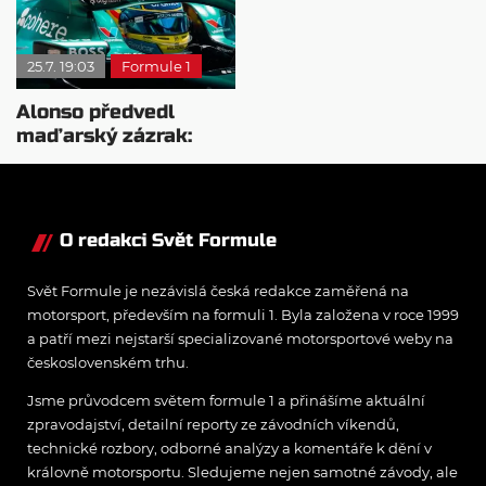
25.7. 19:03
Formule 1
Alonso předvedl
maďarský zázrak:
Dostal svůj traktor do
Q2
O redakci Svět Formule
Svět Formule je nezávislá česká redakce zaměřená na
motorsport, především na formuli 1. Byla založena v roce 1999
a patří mezi nejstarší specializované motorsportové weby na
československém trhu.
Jsme průvodcem světem formule 1 a přinášíme aktuální
zpravodajství, detailní reporty ze závodních víkendů,
technické rozbory, odborné analýzy a komentáře k dění v
královně motorsportu. Sledujeme nejen samotné závody, ale