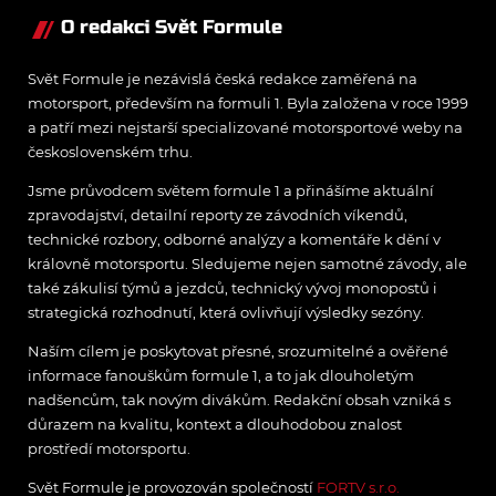
O redakci Svět Formule
Svět Formule je nezávislá česká redakce zaměřená na
motorsport, především na formuli 1. Byla založena v roce 1999
a patří mezi nejstarší specializované motorsportové weby na
československém trhu.
Jsme průvodcem světem formule 1 a přinášíme aktuální
zpravodajství, detailní reporty ze závodních víkendů,
technické rozbory, odborné analýzy a komentáře k dění v
královně motorsportu. Sledujeme nejen samotné závody, ale
také zákulisí týmů a jezdců, technický vývoj monopostů i
strategická rozhodnutí, která ovlivňují výsledky sezóny.
Naším cílem je poskytovat přesné, srozumitelné a ověřené
informace fanouškům formule 1, a to jak dlouholetým
nadšencům, tak novým divákům. Redakční obsah vzniká s
důrazem na kvalitu, kontext a dlouhodobou znalost
prostředí motorsportu.
Svět Formule je provozován společností
FORTV s.r.o.