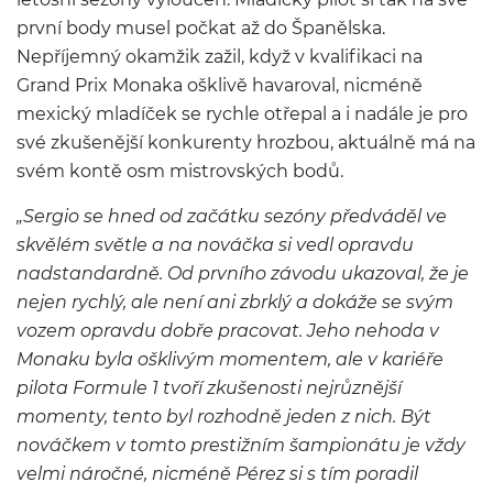
první body musel počkat až do Španělska.
Nepříjemný okamžik zažil, když v kvalifikaci na
Grand Prix Monaka ošklivě havaroval, nicméně
mexický mladíček se rychle otřepal a i nadále je pro
své zkušenější konkurenty hrozbou, aktuálně má na
svém kontě osm mistrovských bodů.
„Sergio se hned od začátku sezóny předváděl ve
skvělém světle a na nováčka si vedl opravdu
nadstandardně. Od prvního závodu ukazoval, že je
nejen rychlý, ale není ani zbrklý a dokáže se svým
vozem opravdu dobře pracovat. Jeho nehoda v
Monaku byla ošklivým momentem, ale v kariéře
pilota Formule 1 tvoří zkušenosti nejrůznější
momenty, tento byl rozhodně jeden z nich. Být
nováčkem v tomto prestižním šampionátu je vždy
velmi náročné, nicméně Pérez si s tím poradil