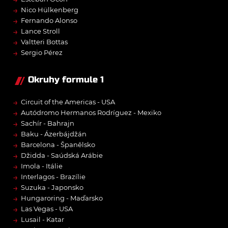
→
Nico Hülkenberg
→
Fernando Alonso
→
Lance Stroll
→
Valtteri Bottas
→
Sergio Pérez
Okruhy formule 1
→
Circuit of the Americas - USA
→
Autódromo Hermanos Rodríguez - Mexiko
→
Sachír - Bahrajn
→
Baku - Ázerbájdžán
→
Barcelona - Španělsko
→
Džidda - Saúdská Arábie
→
Imola - Itálie
→
Interlagos - Brazílie
→
Suzuka - Japonsko
→
Hungaroring - Maďarsko
→
Las Vegas - USA
→
Lusail - Katar