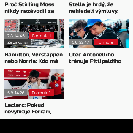
Proč Stirling Moss
Stella je hrdý, že
nikdy nezávodil za
nehledali výmluvy,
Ferrariho
proč nedokážou
bojovat o titul
7.8. 14:46
Formule 1
Ze zákulisí
6.8. 22:47
Formule 1
Hamilton, Verstappen
Otec Antonelliho
nebo Norris: Kdo má
trénuje Fittipaldiho
nejvyšší plat?
syna: Brazilec
vychvaluje lídra
6.8. 14:26
Formule 1
Leclerc: Pokud
nevyhraje Ferrari,
přeji titul
Antonellimu