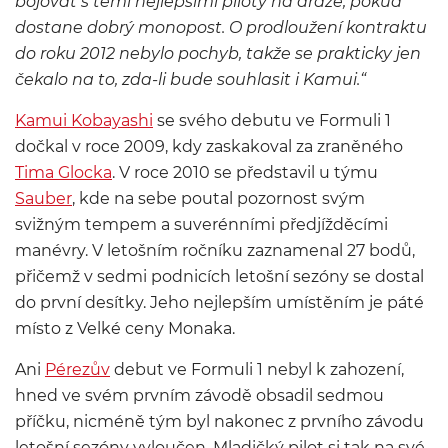
bojovat s těmi nejlepšími piloty na dráze, pokud
dostane dobrý monopost. O prodloužení kontraktu
do roku 2012 nebylo pochyb, takže se prakticky jen
čekalo na to, zda-li bude souhlasit i Kamui.“
Kamui Kobayashi
se svého debutu ve Formuli 1
dočkal v roce 2009, kdy zaskakoval za zraněného
Tima Glocka
. V roce 2010 se představil u týmu
Sauber
, kde na sebe poutal pozornost svým
svižným tempem a suverénními předjížděcími
manévry. V letošním ročníku zaznamenal 27 bodů,
přičemž v sedmi podnicích letošní sezóny se dostal
do první desítky. Jeho nejlepším umístěním je páté
místo z Velké ceny Monaka.
Ani
Pérezův
debut ve Formuli 1 nebyl k zahození,
hned ve svém prvním závodě obsadil sedmou
příčku, nicméně tým byl nakonec z prvního závodu
letošní sezóny vyloučen. Mladičký pilot si tak na své