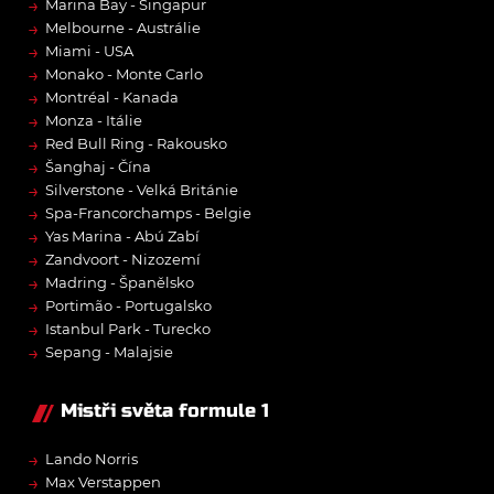
→
Marina Bay - Singapur
→
Melbourne - Austrálie
→
Miami - USA
→
Monako - Monte Carlo
→
Montréal - Kanada
→
Monza - Itálie
→
Red Bull Ring - Rakousko
→
Šanghaj - Čína
→
Silverstone - Velká Británie
→
Spa-Francorchamps - Belgie
→
Yas Marina - Abú Zabí
→
Zandvoort - Nizozemí
→
Madring - Španělsko
→
Portimão - Portugalsko
→
Istanbul Park - Turecko
→
Sepang - Malajsie
Mistři světa formule 1
→
Lando Norris
→
Max Verstappen