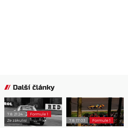
Další články
7.8. 21:24
Formule 1
Ze zákulisí
7.8. 17:03
Formule 1