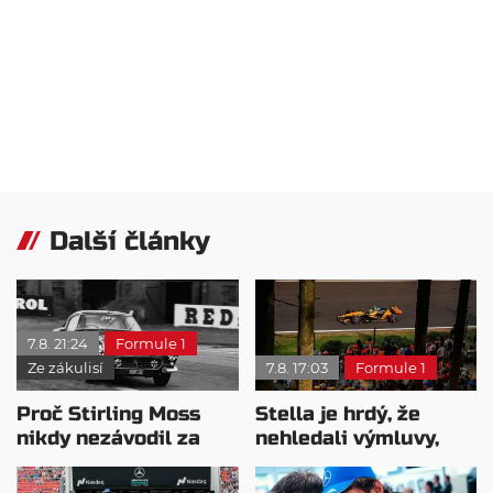
Další články
7.8. 21:24
Formule 1
Ze zákulisí
7.8. 17:03
Formule 1
Proč Stirling Moss
Stella je hrdý, že
nikdy nezávodil za
nehledali výmluvy,
Ferrariho
proč nedokážou
bojovat o titul