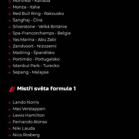
→
Montréal - Kanada
→
Monza - Itálie
→
Red Bull Ring - Rakousko
→
Šanghaj - Čína
→
Silverstone - Velká Británie
→
Spa-Francorchamps - Belgie
→
Yas Marina - Abú Zabí
→
Zandvoort - Nizozemí
→
Madring - Španělsko
→
Portimão - Portugalsko
→
Istanbul Park - Turecko
→
Sepang - Malajsie
Mistři světa formule 1
→
Lando Norris
→
Max Verstappen
→
Lewis Hamilton
→
Fernando Alonso
→
Niki Lauda
→
Nico Rosberg