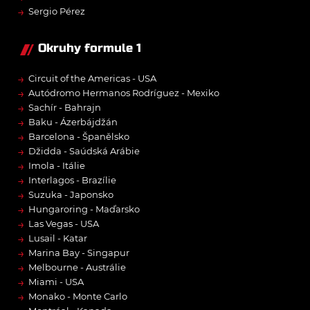
→
Sergio Pérez
Okruhy formule 1
→
Circuit of the Americas - USA
→
Autódromo Hermanos Rodríguez - Mexiko
→
Sachír - Bahrajn
→
Baku - Ázerbájdžán
→
Barcelona - Španělsko
→
Džidda - Saúdská Arábie
→
Imola - Itálie
→
Interlagos - Brazílie
→
Suzuka - Japonsko
→
Hungaroring - Maďarsko
→
Las Vegas - USA
→
Lusail - Katar
→
Marina Bay - Singapur
→
Melbourne - Austrálie
→
Miami - USA
→
Monako - Monte Carlo