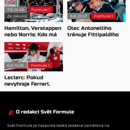
7.8. 14:46
Formule 1
Ze zákulisí
6.8. 22:47
Formule 1
Hamilton, Verstappen
Otec Antonelliho
nebo Norris: Kdo má
trénuje Fittipaldiho
nejvyšší plat?
syna: Brazilec
vychvaluje lídra
6.8. 14:26
Formule 1
Leclerc: Pokud
nevyhraje Ferrari,
přeji titul
Antonellimu
O redakci Svět Formule
Svět Formule je nezávislá česká redakce zaměřená na