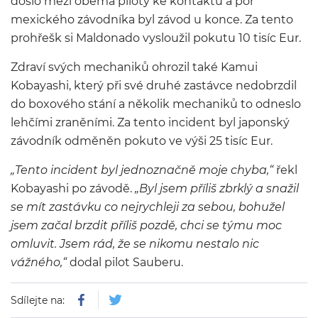
došlo mezi oběma piloty ke kontaktu a por
mexického závodníka byl závod u konce. Za tento
prohřešk si Maldonado vysloužil pokutu 10 tisíc Eur.
Zdraví svých mechaniků ohrozil také Kamui
Kobayashi, který při své druhé zastávce nedobrzdil
do boxového stání a několik mechaniků to odneslo
lehčími zraněními. Za tento incident byl japonský
závodník odměněn pokuto ve výši 25 tisíc Eur.
„Tento incident byl jednoznačně moje chyba,“
řekl
Kobayashi po závodě.
„Byl jsem příliš zbrklý a snažil
se mít zastávku co nejrychleji za sebou, bohužel
jsem začal brzdit příliš pozdě, chci se týmu moc
omluvit. Jsem rád, že se nikomu nestalo nic
vážného,“
dodal pilot Sauberu.
Sdílejte na: