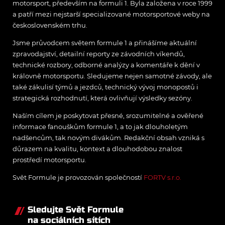
motorsport, především na formuli 1. Byla založena v roce 1999
a patří mezi nejstarší specializované motorsportové weby na
československém trhu.
Jsme průvodcem světem formule 1 a přinášíme aktuální
zpravodajství, detailní reporty ze závodních víkendů,
technické rozbory, odborné analýzy a komentáře k dění v
královně motorsportu. Sledujeme nejen samotné závody, ale
také zákulisí týmů a jezdců, technický vývoj monopostů i
strategická rozhodnutí, která ovlivňují výsledky sezóny.
Naším cílem je poskytovat přesné, srozumitelné a ověřené
informace fanouškům formule 1, a to jak dlouholetým
nadšencům, tak novým divákům. Redakční obsah vzniká s
důrazem na kvalitu, kontext a dlouhodobou znalost
prostředí motorsportu.
Svět Formule je provozován společností
FORTV s.r.o.
Sledujte Svět Formule
na sociálních sítích