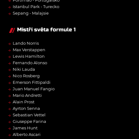
→
Portimão - Portugalsko
→
Istanbul Park - Turecko
→
Sepang - Malajsie
Mistři světa formule 1
→
Lando Norris
→
Max Verstappen
→
Lewis Hamilton
→
Fernando Alonso
→
Niki Lauda
→
Nico Rosberg
→
Emerson Fittipaldi
→
Juan Manuel Fangio
→
Mario Andretti
→
Alain Prost
→
Ayrton Senna
→
Sebastian Vettel
→
Giuseppe Farina
→
James Hunt
→
Alberto Ascari