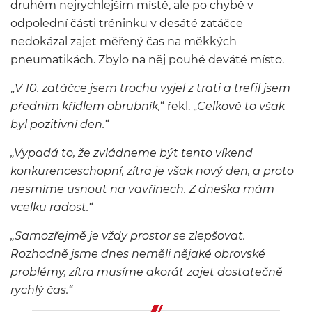
druhém nejrychlejším místě, ale po chybě v
odpolední části tréninku v desáté zatáčce
nedokázal zajet měřený čas na měkkých
pneumatikách. Zbylo na něj pouhé deváté místo.
„
V 10. zatáčce jsem trochu vyjel z trati a trefil jsem
předním křídlem obrubník,
“ řekl. „
Celkově to však
byl pozitivní den.“
„Vypadá to, že zvládneme být tento víkend
konkurenceschopní, zítra je však nový den, a proto
nesmíme usnout na vavřínech. Z dneška mám
vcelku radost.“
„Samozřejmě je vždy prostor se zlepšovat.
Rozhodně jsme dnes neměli nějaké obrovské
problémy, zítra musíme akorát zajet dostatečně
rychlý čas.“