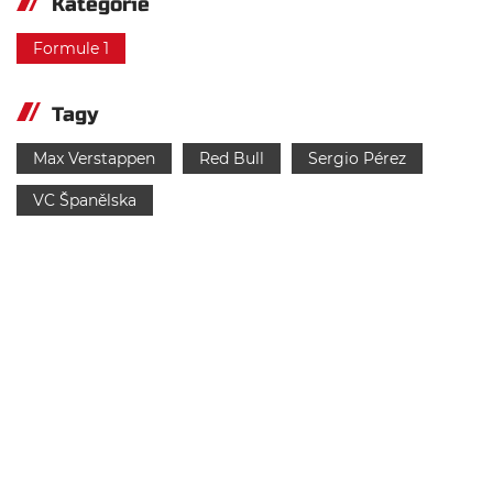
Kategorie
Formule 1
Tagy
Max Verstappen
Red Bull
Sergio Pérez
VC Španělska