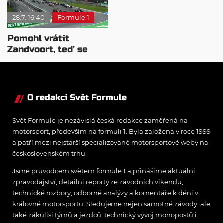
28.7. 16:40
Formule 1
Pomohl vrátit
Zandvoort, teď se
nizozemský princ
zbavuje podílu
O redakci Svět Formule
Svět Formule je nezávislá česká redakce zaměřená na
motorsport, především na formuli 1. Byla založena v roce 1999
a patří mezi nejstarší specializované motorsportové weby na
československém trhu.
Jsme průvodcem světem formule 1 a přinášíme aktuální
zpravodajství, detailní reporty ze závodních víkendů,
technické rozbory, odborné analýzy a komentáře k dění v
královně motorsportu. Sledujeme nejen samotné závody, ale
také zákulisí týmů a jezdců, technický vývoj monopostů i