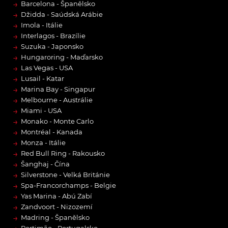
→
Barcelona - Španělsko
→
Džidda - Saúdská Arábie
→
Imola - Itálie
→
Interlagos - Brazílie
→
Suzuka - Japonsko
→
Hungaroring - Maďarsko
→
Las Vegas - USA
→
Lusail - Katar
→
Marina Bay - Singapur
→
Melbourne - Austrálie
→
Miami - USA
→
Monako - Monte Carlo
→
Montréal - Kanada
→
Monza - Itálie
→
Red Bull Ring - Rakousko
→
Šanghaj - Čína
→
Silverstone - Velká Británie
→
Spa-Francorchamps - Belgie
→
Yas Marina - Abú Zabí
→
Zandvoort - Nizozemí
→
Madring - Španělsko