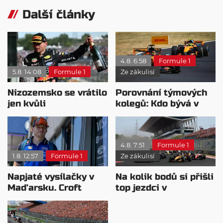
Další články
4.8. 6:58
Formule 1
5.8. 14:08
Formule 1
Ze zákulisí
Nizozemsko se vrátilo
Porovnání týmových
jen kvůli
kolegů: Kdo bývá v
Verstappenovi, říká
sobotu nejrychlejší?
Ecclestone
4.8. 7:51
Formule 1
1.8. 12:57
Formule 1
Ze zákulisí
Napjaté vysílačky v
Na kolik bodů si přišli
Maďarsku. Croft
top jezdci v
naznačil odchod
posledních 4
Verstappena
závodech?