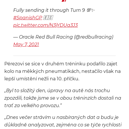
Fully sending it through Turn 9 💯✨
#SpanishGP
🇪🇸
pic.twitter.com/N3jYDUa3J3
— Oracle Red Bull Racing (@redbullracing)
May 7, 2021
Pérezovi se sice v druhém tréninku podařilo zajet
kolo na měkkých pneumatikách, nestačilo však na
lepší umístění nežli na 10. příčku.
„Byl to složitý den, úpravy na autě nás trochu
zpozdili, takže jsme se v obou tréninzích dostali na
trať za velkého provozu.“
„Dnes večer strávím u nasbíraných dat a budu je
důkladně analyzovat, zejména co se týče rychlosti