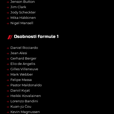
→
Jenson Button
→
Jim Clark
→
Jody Scheckter
→
Mika Häkkinen
→
Nigel Mansell
Osobnosti formule 1
→
Daniel Ricciardo
→
Jean Alesi
→
Gerhard Berger
→
Elio de Angelis
→
Gilles Villeneuve
→
Mark Webber
→
Felipe Massa
→
Pastor Maldonaldo
→
Daniil Kvjat
→
Heikki Kovalainen
→
Lorenzo Bandini
→
Kuan-jü Čou
→
Kevin Magnussen