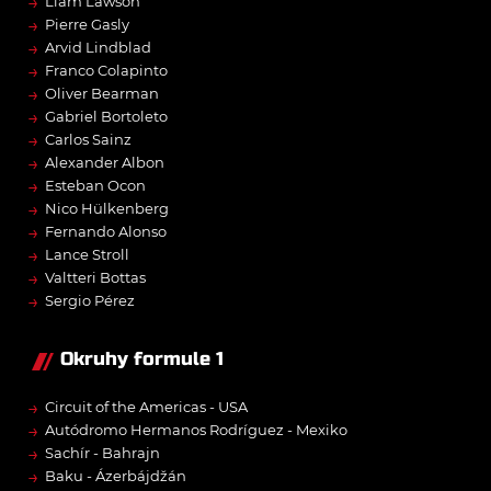
→
Liam Lawson
→
Pierre Gasly
→
Arvid Lindblad
→
Franco Colapinto
→
Oliver Bearman
→
Gabriel Bortoleto
→
Carlos Sainz
→
Alexander Albon
→
Esteban Ocon
→
Nico Hülkenberg
→
Fernando Alonso
→
Lance Stroll
→
Valtteri Bottas
→
Sergio Pérez
Okruhy formule 1
→
Circuit of the Americas - USA
→
Autódromo Hermanos Rodríguez - Mexiko
→
Sachír - Bahrajn
→
Baku - Ázerbájdžán