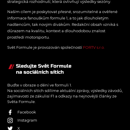
strategická rozhodnutí, která ovlivňují výsledky sezóny.
Naším cílem je poskytovat přesné, srozumitelné a ověřené
informace fanouškům formule 1, a to jak dlouholetým
nadšencům, tak novým divákům. Redakční obsah vzniká s
důrazem na kvalitu, kontext a dlouhodobou znalost
prostředí motorsportu.
Svět Formule je provozován společností
FORTV s.r.o.
Sledujte Svět Formule
na sociálních sítích
Buďte v obraze o dění ve formuli 1.
Na sociálních sítích sdílíme aktuální zprávy, výsledky závodů,
zajímavosti ze zákulisí F1 a odkazy na nejnovější články ze
Světa Formule.
Facebook
Instagram
X