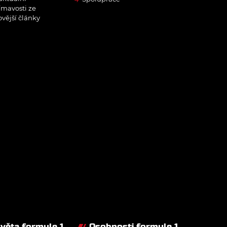
ímavosti ze
ovější články
světa formule 1
Osobnosti formule 1