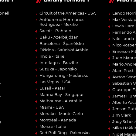
→
→
onelli
Circuit of the Americas - USA
Lando Norri
→
→
Autódromo Hermanos
Max Versta
Rodríguez - Mexiko
→
Lewis Hami
→
Sachír - Bahrajn
→
Fernando A
→
Baku - Ázerbájdžán
→
Niki Lauda
→
Barcelona - Španělsko
→
Nico Rosbe
→
Džidda - Saúdská Arábie
→
Emerson Fit
→
Imola - Itálie
→
Juan Manue
→
Interlagos - Brazílie
→
Mario Andre
→
Suzuka - Japonsko
→
Alain Prost
→
Hungaroring - Maďarsko
→
Ayrton Sen
→
Las Vegas - USA
→
o
Sebastian V
→
Lusail - Katar
→
Giuseppe F
→
Marina Bay - Singapur
→
o
James Hun
→
Melbourne - Austrálie
→
Alberto Asca
→
Miami - USA
→
Jenson But
→
Monako - Monte Carlo
→
Jim Clark
→
Montréal - Kanada
→
g
Jody Scheck
→
Monza - Itálie
→
o
Mika Häkki
→
Red Bull Ring - Rakousko
→
Nigel Manse