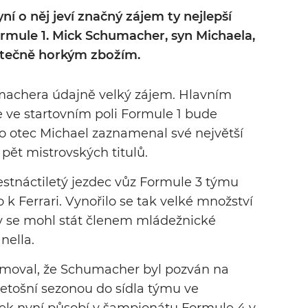
yní o něj jeví značný zájem ty nejlepší
rmule 1. Mick Schumacher, syn Michaela,
utečně horkým zbožím.
achera údajně velký zájem. Hlavním
ve startovním poli Formule 1 bude
ho otec Michael zaznamenal své největší
 pět mistrovských titulů.
stnáctiletý jezdec vůz Formule 3 týmu
 k Ferrari. Vynořilo se tak velké množství
y se mohl stát členem mládežnické
nella.
ormoval, že Schumacher byl pozván na
letošní sezonou do sídla týmu ve