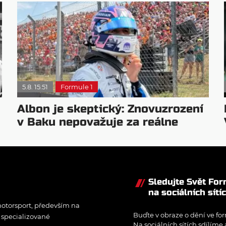
5.8. 15:51
Formule 1
Albon je skeptický: Znovuzrození
v Baku nepovažuje za reálne
Sledujte Svět Fo
na sociálních sítí
otorsport, především na
Buďte v obraze o dění ve for
í specializované
Na sociálních sítích sdílíme