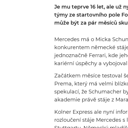
Je mu teprve 16 let, ale už n
týmy ze startovního pole Fo
může být za pár měsíců sk
Mercedes má o Micka Schum
konkurentem německé stáje 
jednoznačně Ferrari, kde je
kariérní úspěchy a vybojoval
Začátkem měsíce testoval še
Prema, který má velmi blízko
spekulací, že Schumacher b
akademie právě stáje z Mara
Kolner Express ale nyní inf
rozloučení stáje Mercedes s 