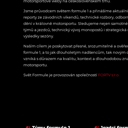
motorsportové weby na československém trhu.
Jsme průvodcem světem formule 1 a přinášíme aktuální z
reporty ze závodních víkendů, technické rozbory, odbo
dění v královně motorsportu. Sledujeme nejen samotné z
týmů a jezdců, technický vývoj monopostů i strategická 
výsledky sezóny.
Naším cílem je poskytovat přesné, srozumitelné a ově
formule 1, a to jak dlouholetým nadšencům, tak novým
vzniká s důrazem na kvalitu, kontext a dlouhodobou zna
motorsportu.
Svět Formule je provozován společností
FORTV s.r.o.
Týmy formule 1
Jezdci form