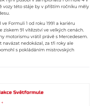
ek nyní působí v šampionátu Formule 4 v
vozy této stáje by v příštím ročníku měly
desu.
ve Formuli 1 od roku 1991 a kariéru
e ziskem 91 vítězství ve velkých cenách.
ovny motorismu vrátil právě s Mercedesem.
 navázat nedokázal, za tři roky ale
omohl s pokládáním mistrovských
akce Světformule
 →