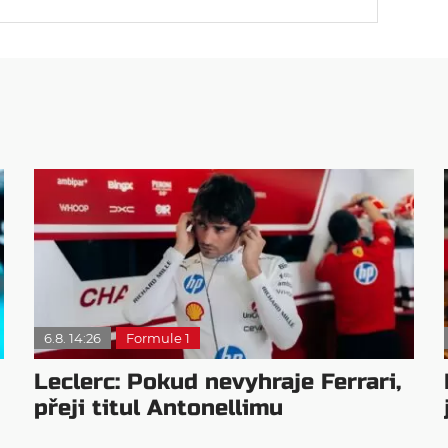
6.8. 14:26
Formule 1
Leclerc: Pokud nevyhraje Ferrari,
přeji titul Antonellimu