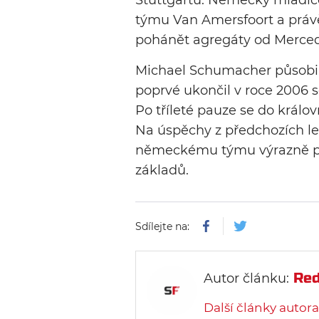
Stuttgartu. Německý mladíč
týmu Van Amersfoort a právě 
pohánět agregáty od Merce
Michael Schumacher působil 
poprvé ukončil v roce 2006 s
Po tříleté pauze se do král
Na úspěchy z předchozích let
německému týmu výrazně p
základů.
Sdílejte na:
Red
Autor článku:
Další články autora