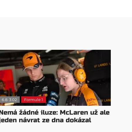
6.8. 3:02
Formule 1
Nemá žádné iluze: McLaren už ale
jeden návrat ze dna dokázal