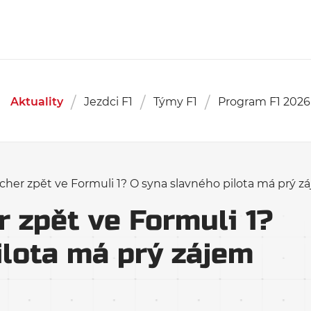
Aktuality
Jezdci F1
Týmy F1
Program F1 2026
er zpět ve Formuli 1? O syna slavného pilota má prý 
zpět ve Formuli 1?
ilota má prý zájem