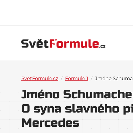
SvětFormule.cz
/
Formule 1
/
Jméno Schumach
Jméno Schumacher 
O syna slavného p
Mercedes