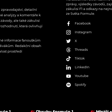
zprávy, výsledky závodů, zaj
zákulisí F1 a odkazy na nejn
pravodajství, detailní
ze Světa Formule.
rné analýzy a komentáře k
ávody, ale také zákulisí
Facebook
rozhodnutí, která ovlivňují
Instagram
řené informace fanouškům
X
 divákům. Redakční obsah
Threads
lost prostředí
Tiktok
LinkedIn
Youtube
Spotify
ule 1
Okruhy formule 1
Mistři 