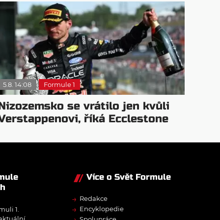
5.8. 14:08
Formule 1
Nizozemsko se vrátilo jen kvůli
Verstappenovi, říká Ecclestone
rmule
Více o Svět Formule
ch
→
Redakce
→
Encyklopedie
muli 1.
→
 aktuální
Spolupráce