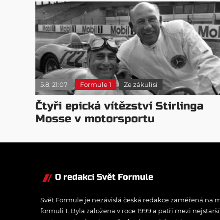
5.8. 21:07
Formule 1
Ze zákulisí
Čtyři epická vítězství Stirlinga
Mosse v motorsportu
O redakci Svět Formule
Svět Formule je nezávislá česká redakce zaměřená na m
formuli 1. Byla založena v roce 1999 a patří mezi nejstarš