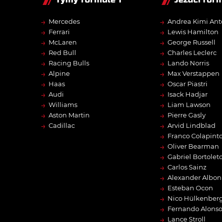
→
→
Mercedes
Andrea Kimi Ant
→
→
Ferrari
Lewis Hamilton
→
→
McLaren
George Russell
→
→
Red Bull
Charles Leclerc
→
→
Racing Bulls
Lando Norris
→
→
Alpine
Max Verstappen
→
→
Haas
Oscar Piastri
→
→
Audi
Isack Hadjar
→
→
Williams
Liam Lawson
→
→
Aston Martin
Pierre Gasly
→
→
Cadillac
Arvid Lindblad
→
Franco Colapint
→
Oliver Bearman
→
Gabriel Bortolet
→
Carlos Sainz
→
Alexander Albon
→
Esteban Ocon
→
Nico Hülkenber
→
Fernando Alons
→
Lance Stroll