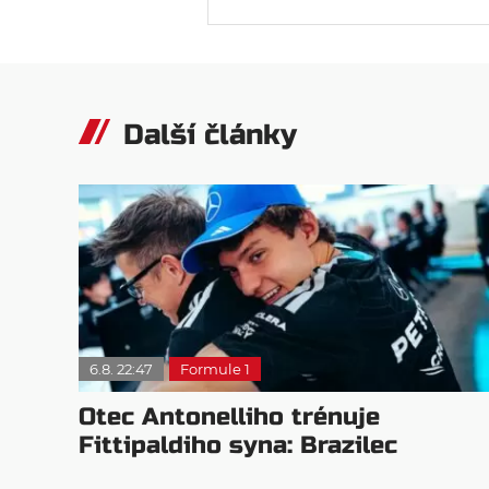
Další články
6.8. 22:47
Formule 1
Otec Antonelliho trénuje
Fittipaldiho syna: Brazilec
vychvaluje lídra