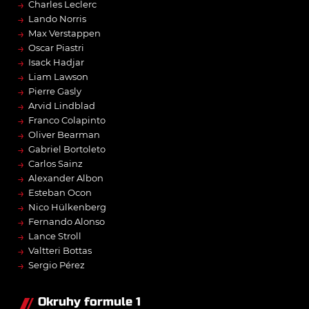
→
Charles Leclerc
→
Lando Norris
→
Max Verstappen
→
Oscar Piastri
→
Isack Hadjar
→
Liam Lawson
→
Pierre Gasly
→
Arvid Lindblad
→
Franco Colapinto
→
Oliver Bearman
→
Gabriel Bortoleto
→
Carlos Sainz
→
Alexander Albon
→
Esteban Ocon
→
Nico Hülkenberg
→
Fernando Alonso
→
Lance Stroll
→
Valtteri Bottas
→
Sergio Pérez
Okruhy formule 1