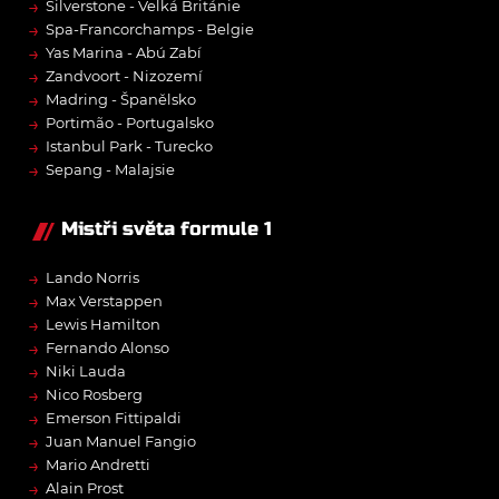
→
Silverstone - Velká Británie
→
Spa-Francorchamps - Belgie
→
Yas Marina - Abú Zabí
→
Zandvoort - Nizozemí
→
Madring - Španělsko
→
Portimão - Portugalsko
→
Istanbul Park - Turecko
→
Sepang - Malajsie
Mistři světa formule 1
→
Lando Norris
→
Max Verstappen
→
Lewis Hamilton
→
Fernando Alonso
→
Niki Lauda
→
Nico Rosberg
→
Emerson Fittipaldi
→
Juan Manuel Fangio
→
Mario Andretti
→
Alain Prost