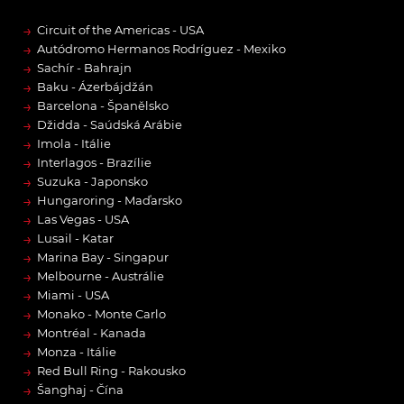
→
Circuit of the Americas - USA
→
Autódromo Hermanos Rodríguez - Mexiko
→
Sachír - Bahrajn
→
Baku - Ázerbájdžán
→
Barcelona - Španělsko
→
Džidda - Saúdská Arábie
→
Imola - Itálie
→
Interlagos - Brazílie
→
Suzuka - Japonsko
→
Hungaroring - Maďarsko
→
Las Vegas - USA
→
Lusail - Katar
→
Marina Bay - Singapur
→
Melbourne - Austrálie
→
Miami - USA
→
Monako - Monte Carlo
→
Montréal - Kanada
→
Monza - Itálie
→
Red Bull Ring - Rakousko
→
Šanghaj - Čína