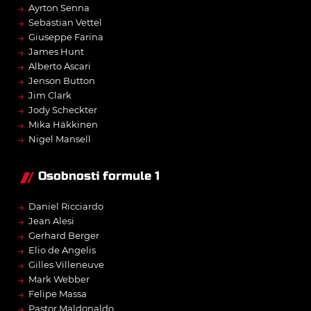
→
Ayrton Senna
→
Sebastian Vettel
→
Giuseppe Farina
→
James Hunt
→
Alberto Ascari
→
Jenson Button
→
Jim Clark
→
Jody Scheckter
→
Mika Häkkinen
→
Nigel Mansell
Osobnosti formule 1
→
Daniel Ricciardo
→
Jean Alesi
→
Gerhard Berger
→
Elio de Angelis
→
Gilles Villeneuve
→
Mark Webber
→
Felipe Massa
→
Pastor Maldonaldo