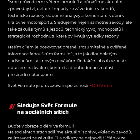
Jsme průvodcem světem formule 1 a přinášíme aktuální
zpravodajství, detailní reporty ze závodních víkendů,
technické rozbory, odborné analýzy a komentáře k dění v
královně motorsportu. Sledujeme nejen samotné závody, ale
také zákulisí týmů a jezdců, technický vývoj monopostů i
strategická rozhodnutí, která ovlivňují výsledky sezóny.
Naším cílem je poskytovat přesné, srozumitelné a ověřené
informace fanouškům formule 1, a to jak dlouholetým
nadšencům, tak novým divákům. Redakční obsah vzniká s
důrazem na kvalitu, kontext a dlouhodobou znalost
prostředí motorsportu.
Svět Formule je provozován společností
FORTV s.r.o.
Sledujte Svět Formule
na sociálních sítích
Buďte v obraze o dění ve formuli 1.
Na sociálních sítích sdílíme aktuální zprávy, výsledky závodů,
zajímavosti ze zákulisí F1 a odkazy na nejnovější články ze