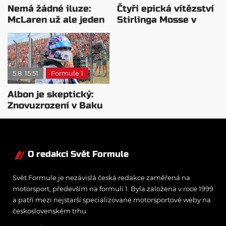
Nemá žádné iluze:
Čtyři epická vítězství
McLaren už ale jeden
Stirlinga Mosse v
návrat ze dna dokázal
motorsportu
5.8. 15:51
Formule 1
Albon je skeptický:
Znovuzrození v Baku
nepovažuje za reálne
O redakci Svět Formule
Svět Formule je nezávislá česká redakce zaměřená na
motorsport, především na formuli 1. Byla založena v roce 1999
a patří mezi nejstarší specializované motorsportové weby na
československém trhu.