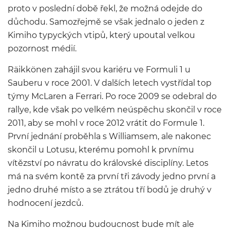
proto v poslední době řekl, že možná odejde do
důchodu. Samozřejmě se však jednalo o jeden z
Kimiho typyckých vtipů, který upoutal velkou
pozornost médií.
Räikkönen zahájil svou kariéru ve Formuli 1 u
Sauberu v roce 2001. V dalších letech vystřídal top
týmy McLaren a Ferrari. Po roce 2009 se odebral do
rallye, kde však po velkém neúspěchu skončil v roce
2011, aby se mohl v roce 2012 vrátit do Formule 1.
První jednání proběhla s Williamsem, ale nakonec
skončil u Lotusu, kterému pomohl k prvnímu
vítězství po návratu do královské disciplíny. Letos
má na svém kontě za první tři závody jedno první a
jedno druhé místo a se ztrátou tří bodů je druhý v
hodnocení jezdců.
Na Kimiho možnou budoucnost bude mít ale