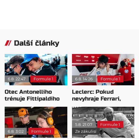
Další články
6.8. 22:47
Formule 1
6.8. 14:26
Formule 1
Otec Antonelliho
Leclerc: Pokud
trénuje Fittipaldiho
nevyhraje Ferrari,
syna: Brazilec
přeji titul
vychvaluje lídra
Antonellimu
5.8. 21:07
Formule 1
6.8. 3:02
Formule 1
Ze zákulisí