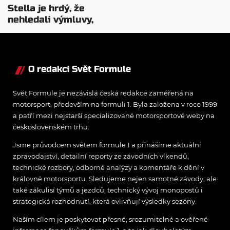
Stella je hrdý, že
nehledali výmluvy,
proč nedokážou
bojovat o titul
O redakci Svět Formule
Svět Formule je nezávislá česká redakce zaměřená na
motorsport, především na formuli 1. Byla založena v roce 1999
a patří mezi nejstarší specializované motorsportové weby na
československém trhu.
Jsme průvodcem světem formule 1 a přinášíme aktuální
zpravodajství, detailní reporty ze závodních víkendů,
technické rozbory, odborné analýzy a komentáře k dění v
královně motorsportu. Sledujeme nejen samotné závody, ale
také zákulisí týmů a jezdců, technický vývoj monopostů i
strategická rozhodnutí, která ovlivňují výsledky sezóny.
Naším cílem je poskytovat přesné, srozumitelné a ověřené