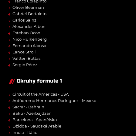
→
Franco Colapinto
→
Oliver Bearman
→
Gabriel Bortoleto
→
Carlos Sainz
→
Alexander Albon
→
Esteban Ocon
→
Nico Hülkenberg
→
Fernando Alonso
→
Lance Stroll
→
Valtteri Bottas
→
Sergio Pérez
Okruhy formule 1
→
Circuit of the Americas - USA
→
Autódromo Hermanos Rodríguez - Mexiko
→
Sachír - Bahrajn
→
Baku - Ázerbájdžán
→
Barcelona - Španělsko
→
Džidda - Saúdská Arábie
→
Imola - Itálie