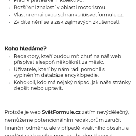
Práci v přátelském kolektivu.
Rozšíření znalostí v oblasti motorismu.
Vlastní emailovou schránku @svetformule.cz.
Zviditelnění se a zisk zajímavých zkušeností.
Koho hledáme?
Redaktory, kteří budou mít chuť na náš web
přispívat alespoň několikrát za měsíc.
Uživatele, kteří by nám rádi pomohli s
vyplněním databáze encyklopedie.
Kohokoli, kdo má nějaký nápad, jak naše stránky
zlepšit nebo upravit.
Protože je web
SvětFormule.cz
zatím nevýdělečný,
nemůžeme potencionálním redaktorům zaručit
finanční odměnu, ale v případě kvalitního obsahu a
prodání reklamního prostoru budou členové