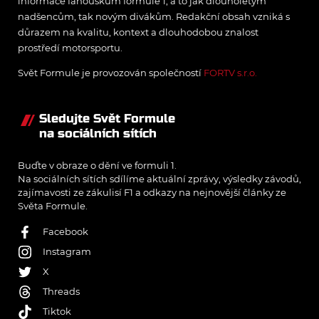
informace fanouškům formule 1, a to jak dlouholetým
nadšencům, tak novým divákům. Redakční obsah vzniká s
důrazem na kvalitu, kontext a dlouhodobou znalost
prostředí motorsportu.
Svět Formule je provozován společností
FORTV s.r.o.
Sledujte Svět Formule
na sociálních sítích
Buďte v obraze o dění ve formuli 1.
Na sociálních sítích sdílíme aktuální zprávy, výsledky závodů,
zajímavosti ze zákulisí F1 a odkazy na nejnovější články ze
Světa Formule.
Facebook
Instagram
X
Threads
Tiktok