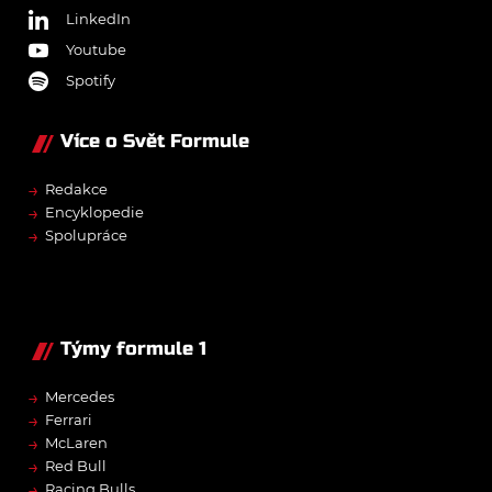
LinkedIn
Youtube
Spotify
Více o Svět Formule
→
Redakce
→
Encyklopedie
→
Spolupráce
Týmy formule 1
→
Mercedes
→
Ferrari
→
McLaren
→
Red Bull
→
Racing Bulls