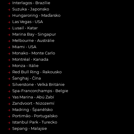
→
Interlagos - Brazílie
→
Suzuka - Japonsko
→
Hungaroring - Maďarsko
→
Las Vegas - USA
→
Lusail - Katar
→
Marina Bay - Singapur
→
Melbourne - Austrálie
→
Miami - USA
→
Monako - Monte Carlo
→
Montréal - Kanada
→
Monza - Itálie
→
Red Bull Ring - Rakousko
→
Šanghaj - Čína
→
Silverstone - Velká Británie
→
Spa-Francorchamps - Belgie
→
Yas Marina - Abú Zabí
→
Zandvoort - Nizozemí
→
Madring - Španělsko
→
Portimão - Portugalsko
→
Istanbul Park - Turecko
→
Sepang - Malajsie