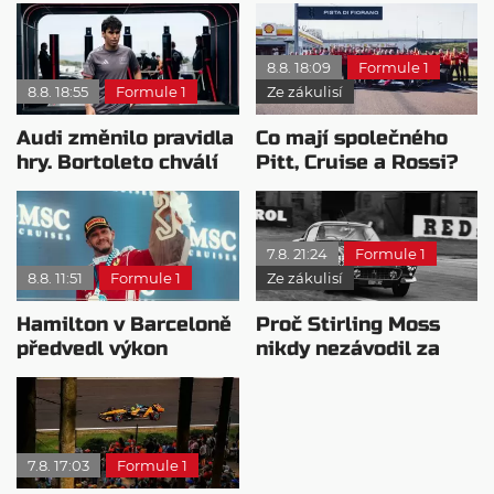
8.8. 18:09
Formule 1
8.8. 18:55
Formule 1
Ze zákulisí
Audi změnilo pravidla
Co mají společného
hry. Bortoleto chválí
Pitt, Cruise a Rossi?
nový tým i jeho
Všichni řídili
mentalitu
monopost F1
7.8. 21:24
Formule 1
8.8. 11:51
Formule 1
Ze zákulisí
Hamilton v Barceloně
Proč Stirling Moss
předvedl výkon
nikdy nezávodil za
pravého šampiona
Ferrariho
7.8. 17:03
Formule 1