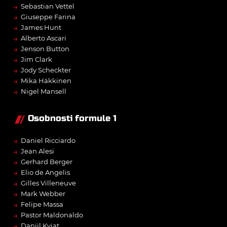
→
Sebastian Vettel
→
Giuseppe Farina
→
James Hunt
→
Alberto Ascari
→
Jenson Button
→
Jim Clark
→
Jody Scheckter
→
Mika Häkkinen
→
Nigel Mansell
Osobnosti formule 1
→
Daniel Ricciardo
→
Jean Alesi
→
Gerhard Berger
→
Elio de Angelis
→
Gilles Villeneuve
→
Mark Webber
→
Felipe Massa
→
Pastor Maldonaldo
→
Daniil Kvjat