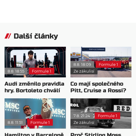
Další články
8.8. 18:09
Formule 1
8.8. 18:55
Formule 1
Ze zákulisí
Audi změnilo pravidla
Co mají společného
hry. Bortoleto chválí
Pitt, Cruise a Rossi?
nový tým i jeho
Všichni řídili
mentalitu
monopost F1
7.8. 21:24
Formule 1
8.8. 11:51
Formule 1
Ze zákulisí
Hamilton v Barceloně
Proč Stirling Moss