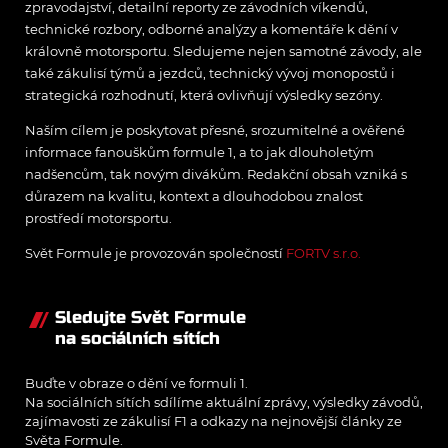
zpravodajství, detailní reporty ze závodních víkendů,
technické rozbory, odborné analýzy a komentáře k dění v
královně motorsportu. Sledujeme nejen samotné závody, ale
také zákulisí týmů a jezdců, technický vývoj monopostů i
strategická rozhodnutí, která ovlivňují výsledky sezóny.
Naším cílem je poskytovat přesné, srozumitelné a ověřené
informace fanouškům formule 1, a to jak dlouholetým
nadšencům, tak novým divákům. Redakční obsah vzniká s
důrazem na kvalitu, kontext a dlouhodobou znalost
prostředí motorsportu.
Svět Formule je provozován společností
FORTV s.r.o.
Sledujte Svět Formule
na sociálních sítích
Buďte v obraze o dění ve formuli 1.
Na sociálních sítích sdílíme aktuální zprávy, výsledky závodů,
zajímavosti ze zákulisí F1 a odkazy na nejnovější články ze
Světa Formule.