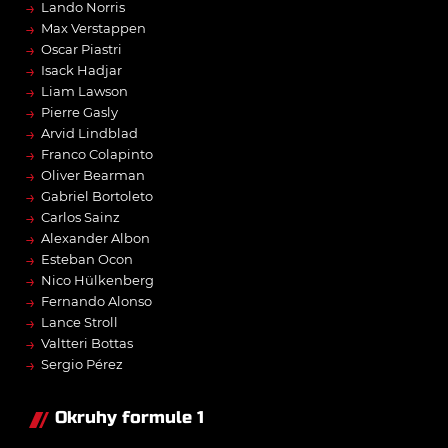
→
Lando Norris
→
Max Verstappen
→
Oscar Piastri
→
Isack Hadjar
→
Liam Lawson
→
Pierre Gasly
→
Arvid Lindblad
→
Franco Colapinto
→
Oliver Bearman
→
Gabriel Bortoleto
→
Carlos Sainz
→
Alexander Albon
→
Esteban Ocon
→
Nico Hülkenberg
→
Fernando Alonso
→
Lance Stroll
→
Valtteri Bottas
→
Sergio Pérez
Okruhy formule 1