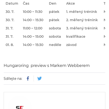
Datum
Čas
Den
Akce
TV
30. 7.
10:00 – 11:30
pátek
1. měřený trénink
No
30. 7.
14:00 – 15:30
pátek
2. měřený trénink
Nov
31. 7.
11:00 – 12:00
sobota
3. měřený trénink
No
31. 7.
14:00 – 15:00
sobota
kvalifikace
No
01. 8.
14:00 – 15:30
neděle
závod
Nov
Hungaroring preview s Markem Webberem
Sdílejte na: