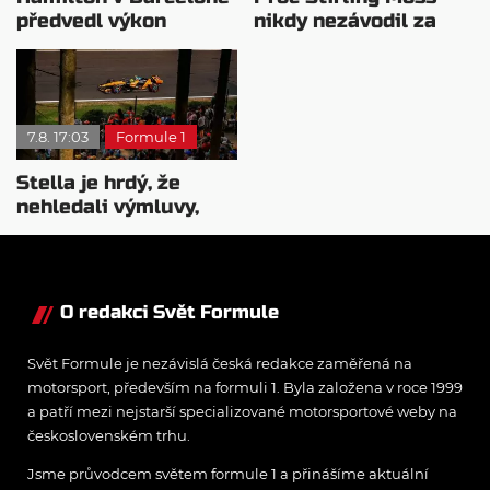
předvedl výkon
nikdy nezávodil za
pravého šampiona
Ferrariho
7.8. 17:03
Formule 1
Stella je hrdý, že
nehledali výmluvy,
proč nedokážou
bojovat o titul
O redakci Svět Formule
Svět Formule je nezávislá česká redakce zaměřená na
motorsport, především na formuli 1. Byla založena v roce 1999
a patří mezi nejstarší specializované motorsportové weby na
československém trhu.
Jsme průvodcem světem formule 1 a přinášíme aktuální