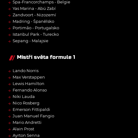
→
Spa-Francorchamps - Belgie
→
Yas Marina - Abú Zabí
→
Zandvoort - Nizozemí
→
Madring - Španělsko
→
Portimão - Portugalsko
→
Istanbul Park - Turecko
→
Sepang - Malajsie
Mistři světa formule 1
→
Lando Norris
→
Max Verstappen
→
Lewis Hamilton
→
Fernando Alonso
→
Niki Lauda
→
Nico Rosberg
→
Emerson Fittipaldi
→
Juan Manuel Fangio
→
Mario Andretti
→
Alain Prost
→
Ayrton Senna