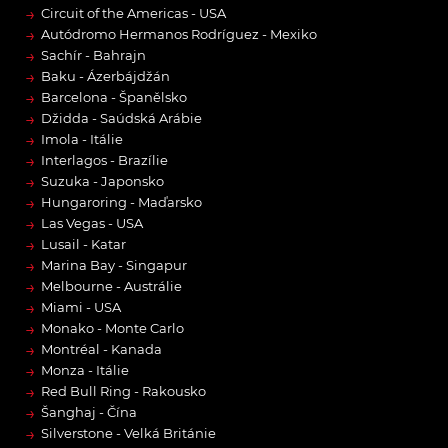
→
Circuit of the Americas - USA
→
Autódromo Hermanos Rodríguez - Mexiko
→
Sachír - Bahrajn
→
Baku - Ázerbájdžán
→
Barcelona - Španělsko
→
Džidda - Saúdská Arábie
→
Imola - Itálie
→
Interlagos - Brazílie
→
Suzuka - Japonsko
→
Hungaroring - Maďarsko
→
Las Vegas - USA
→
Lusail - Katar
→
Marina Bay - Singapur
→
Melbourne - Austrálie
→
Miami - USA
→
Monako - Monte Carlo
→
Montréal - Kanada
→
Monza - Itálie
→
Red Bull Ring - Rakousko
→
Šanghaj - Čína
→
Silverstone - Velká Británie