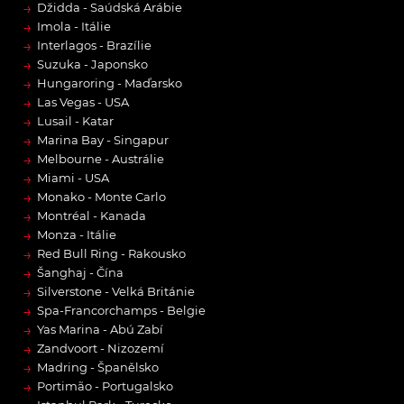
→
Džidda - Saúdská Arábie
→
Imola - Itálie
→
Interlagos - Brazílie
→
Suzuka - Japonsko
→
Hungaroring - Maďarsko
→
Las Vegas - USA
→
Lusail - Katar
→
Marina Bay - Singapur
→
Melbourne - Austrálie
→
Miami - USA
→
Monako - Monte Carlo
→
Montréal - Kanada
→
Monza - Itálie
→
Red Bull Ring - Rakousko
→
Šanghaj - Čína
→
Silverstone - Velká Británie
→
Spa-Francorchamps - Belgie
→
Yas Marina - Abú Zabí
→
Zandvoort - Nizozemí
→
Madring - Španělsko
→
Portimão - Portugalsko