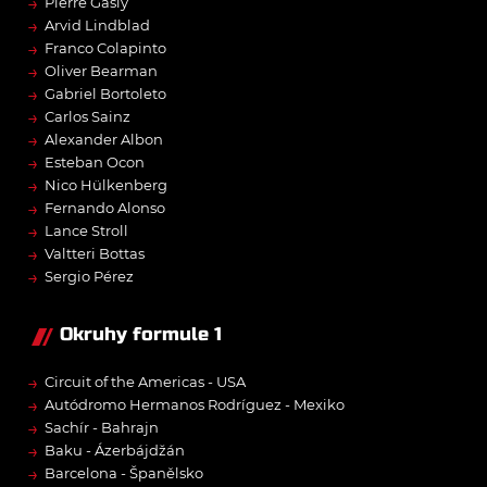
→
Pierre Gasly
→
Arvid Lindblad
→
Franco Colapinto
→
Oliver Bearman
→
Gabriel Bortoleto
→
Carlos Sainz
→
Alexander Albon
→
Esteban Ocon
→
Nico Hülkenberg
→
Fernando Alonso
→
Lance Stroll
→
Valtteri Bottas
→
Sergio Pérez
Okruhy formule 1
→
Circuit of the Americas - USA
→
Autódromo Hermanos Rodríguez - Mexiko
→
Sachír - Bahrajn
→
Baku - Ázerbájdžán
→
Barcelona - Španělsko