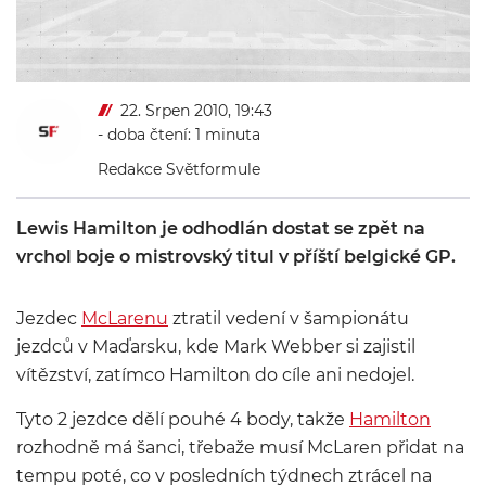
22. Srpen 2010, 19:43
- doba čtení: 1 minuta
Redakce Světformule
Lewis Hamilton je odhodlán dostat se zpět na
vrchol boje o mistrovský titul v příští belgické GP.
Jezdec
McLarenu
ztratil vedení v šampionátu
jezdců v Maďarsku, kde Mark Webber si zajistil
vítězství, zatímco Hamilton do cíle ani nedojel.
Tyto 2 jezdce dělí pouhé 4 body, takže
Hamilton
rozhodně má šanci, třebaže musí McLaren přidat na
tempu poté, co v posledních týdnech ztrácel na