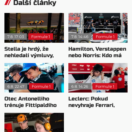
Další články
7.8. 17:03
Formule 1
7.8. 14:46
Formule 1
Stella je hrdý, že
Hamilton, Verstappen
nehledali výmluvy,
nebo Norris: Kdo má
proč nedokážou
nejvyšší plat?
bojovat o titul
6.8. 22:47
Formule 1
6.8. 14:26
Formule 1
Otec Antonelliho
Leclerc: Pokud
trénuje Fittipaldiho
nevyhraje Ferrari,
syna: Brazilec
přeji titul
vychvaluje lídra
Antonellimu