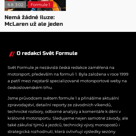
6.8. 3:02
Formule 1
Nemá žádné iluze:
McLaren už ale jeden
návrat ze dna dokázal
O redakci Svět Formule
Svět Formule je nezávislá česká redakce zaměřená na
motorsport, především na formuli 1. Byla založena v roce 1999
a patří mezi nejstarší specializované motorsportové weby na
československém trhu.
Jsme průvodcem světem formule 1 a přinášíme aktuální
zpravodajství, detailní reporty ze závodních víkendů,
technické rozbory, odborné analýzy a komentáře k dění v
královně motorsportu. Sledujeme nejen samotné závody, ale
také zákulisí týmů a jezdců, technický vývoj monopostů i
strategická rozhodnutí, která ovlivňují výsledky sezóny.