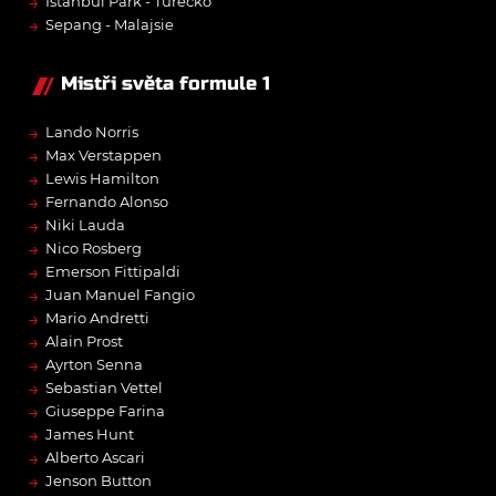
→
Istanbul Park - Turecko
→
Sepang - Malajsie
Mistři světa formule 1
→
Lando Norris
→
Max Verstappen
→
Lewis Hamilton
→
Fernando Alonso
→
Niki Lauda
→
Nico Rosberg
→
Emerson Fittipaldi
→
Juan Manuel Fangio
→
Mario Andretti
→
Alain Prost
→
Ayrton Senna
→
Sebastian Vettel
→
Giuseppe Farina
→
James Hunt
→
Alberto Ascari
→
Jenson Button