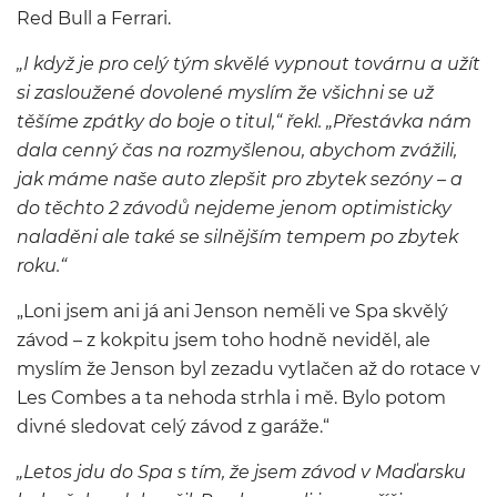
Red Bull a Ferrari.
„I když je pro celý tým skvělé vypnout továrnu a užít
si zasloužené dovolené myslím že všichni se už
těšíme zpátky do boje o titul,“ řekl. „Přestávka nám
dala cenný čas na rozmyšlenou, abychom zvážili,
jak máme naše auto zlepšit pro zbytek sezóny – a
do těchto 2 závodů nejdeme jenom optimisticky
naladěni ale také se silnějším tempem po zbytek
roku.“
„Loni jsem ani já ani Jenson neměli ve Spa skvělý
závod – z kokpitu jsem toho hodně neviděl, ale
myslím že Jenson byl zezadu vytlačen až do rotace v
Les Combes a ta nehoda strhla i mě. Bylo potom
divné sledovat celý závod z garáže.“
„Letos jdu do Spa s tím, že jsem závod v Maďarsku