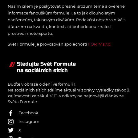
Naším cílem je poskytovat přesné, srozumitelné a ověřené
informace fanouškům formule 1, a to jak dlouholetým
nadšencům, tak novým divákům. Redakční obsah vzniká s
důrazem na kvalitu, kontext a dlouhodobou znalost
prostředí motorsportu.
Svět Formule je provozován společností
FORTV s.r.o.
Sledujte Svět Formule
na sociálních sítích
Buďte v obraze o dění ve formuli 1.
Na sociálních sítích sdílíme aktuální zprávy, výsledky závodů,
zajímavosti ze zákulisí F1 a odkazy na nejnovější články ze
Světa Formule.
Facebook
Instagram
X