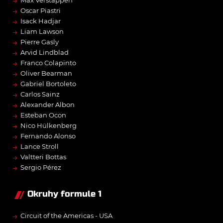
→
Max Verstappen
→
Oscar Piastri
→
Isack Hadjar
→
Liam Lawson
→
Pierre Gasly
→
Arvid Lindblad
→
Franco Colapinto
→
Oliver Bearman
→
Gabriel Bortoleto
→
Carlos Sainz
→
Alexander Albon
→
Esteban Ocon
→
Nico Hülkenberg
→
Fernando Alonso
→
Lance Stroll
→
Valtteri Bottas
→
Sergio Pérez
Okruhy formule 1
→
Circuit of the Americas - USA