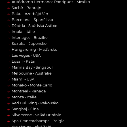
→
Autódromo Hermanos Rodríguez - Mexiko
→
Sachír - Bahrajn
→
Baku - Ázerbájdžán
→
Barcelona - Španělsko
→
Džidda - Saúdská Arábie
→
Imola - Itálie
→
Interlagos - Brazílie
→
Suzuka - Japonsko
→
Hungaroring - Maďarsko
→
Las Vegas - USA
→
Lusail - Katar
→
Marina Bay - Singapur
→
Melbourne - Austrálie
→
Miami - USA
→
Monako - Monte Carlo
→
Montréal - Kanada
→
Monza - Itálie
→
Red Bull Ring - Rakousko
→
Šanghaj - Čína
→
Silverstone - Velká Británie
→
Spa-Francorchamps - Belgie
Yas Marina - Abú Zabí