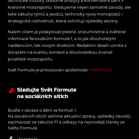
technické rozbory, odborné analýzy a komentáře k dění v
královně motorsportu. Sledujeme nejen samotné závody, ale
také zákulisí týmů a jezdců, technický vývoj monopostů i
strategická rozhodnutí, která ovlivňují výsledky sezóny.
Naším cílem je poskytovat přesné, srozumitelné a ověřené
informace fanouškům formule 1, a to jak dlouholetým
nadšencům, tak novým divákům. Redakční obsah vzniká s
důrazem na kvalitu, kontext a dlouhodobou znalost
prostředí motorsportu.
Svět Formule je provozován společností
FORTV s.r.o.
Sledujte Svět Formule
na sociálních sítích
Buďte v obraze o dění ve formuli 1.
Na sociálních sítích sdílíme aktuální zprávy, výsledky závodů,
zajímavosti ze zákulisí F1 a odkazy na nejnovější články ze
Světa Formule.
Facebook