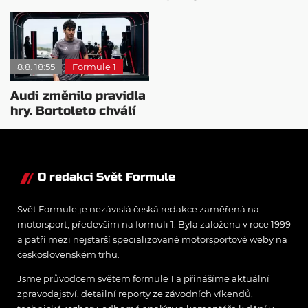
usnout na vavřínech
to důkaz, že Audi
roste
8.8. 18:55
Formule 1
Audi změnilo pravidla
hry. Bortoleto chválí
nový tým i jeho
mentalitu
O redakci Svět Formule
Svět Formule je nezávislá česká redakce zaměřená na
motorsport, především na formuli 1. Byla založena v roce 1999
a patří mezi nejstarší specializované motorsportové weby na
československém trhu.
Jsme průvodcem světem formule 1 a přinášíme aktuální
zpravodajství, detailní reporty ze závodních víkendů,