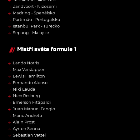
→
→
Zandvoort - Nizozemí
→
Madring - Španělsko
→
Portimão - Portugalsko
→
Istanbul Park - Turecko
→
Sepang - Malajsie
Mistři světa formule 1
→
Lando Norris
→
Max Verstappen
→
Lewis Hamilton
→
Fernando Alonso
→
Niki Lauda
→
Nico Rosberg
→
Emerson Fittipaldi
→
Juan Manuel Fangio
→
Mario Andretti
→
Alain Prost
→
Ayrton Senna
→
Sebastian Vettel