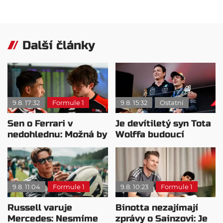
Další články
9.8. 17:32
Formule 1
9.8. 15:32
Ostatní
Sen o Ferrari v
Je devítiletý syn Tota
nedohlednu: Možná by
Wolffa budoucí
potřeboval plán B
hvězdou F1?
9.8. 11:04
Formule 1
9.8. 10:23
Formule 1
Russell varuje
Binotta nezajímají
Mercedes: Nesmíme
zprávy o Sainzovi: Je