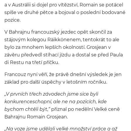
a v Austrálii si dojel pro vítězství, Romain se potácel
spíše ve druhé pětce a bojoval o poslední bodované
pozice.
V Bahrajnu francouzský jezdec opět skončil za
stájovým kolegou Räikkönenem, tentokrát to ale
bylo za mnohem lepších okolností. Grosjean v
závěru předvedl stíhací jízdu a dostal se před Paula
di Restu na třetí příčku.
Francouz nyní věří, že právě dnešní výsledek je jen
základ pro další úspěchy v letošním ročníku.
„V prvních třech závodech jsme sice byli
konkurenceschopní, ale ne na pozicích, kde
bychom chtěli být,“
přiznal po nedělní Velké ceně
Bahrajnu Romain Grosjean.
„Na voze jsme udělali velké množství práce a až