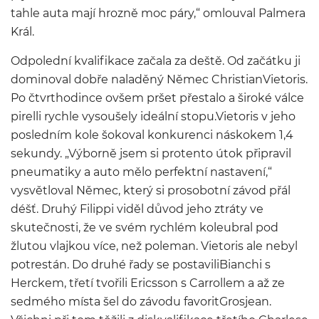
tahle auta mají hrozně moc páry,“ omlouval Palmera
Král.
Odpolední kvalifikace začala za deště. Od začátku ji
dominoval dobře naladěný Němec ChristianVietoris.
Po čtvrthodince ovšem pršet přestalo a široké válce
pirelli rychle vysoušely ideální stopu.Vietoris v jeho
posledním kole šokoval konkurenci náskokem 1,4
sekundy. „Výborně jsem si protento útok připravil
pneumatiky a auto mělo perfektní nastavení,“
vysvětloval Němec, který si prosobotní závod přál
déšť. Druhý Filippi viděl důvod jeho ztráty ve
skutečnosti, že ve svém rychlém koleubral pod
žlutou vlajkou více, než poleman. Vietoris ale nebyl
potrestán. Do druhé řady se postaviliBianchi s
Herckem, třetí tvořili Ericsson s Carrollem a až ze
sedmého místa šel do závodu favoritGrosjean.