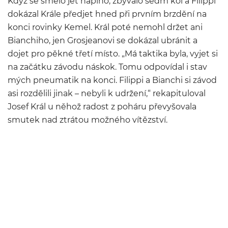
Když se smělo jet naplno, zbývalo sedm kol a Filippi
dokázal Krále předjet hned při prvním brzdění na
konci rovinky Kemel. Král poté nemohl držet ani
Bianchiho, jen Grosjeanovi se dokázal ubránit a
dojet pro pěkné třetí místo. „Má taktika byla, vyjet si
na začátku závodu náskok. Tomu odpovídal i stav
mých pneumatik na konci. Filippi a Bianchi si závod
asi rozdělili jinak – nebyli k udržení,“ rekapituloval
Josef Král u něhož radost z poháru převyšovala
smutek nad ztrátou možného vítězství.