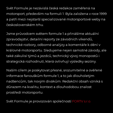
Svět Formule je nezávislá česká redakce zaměřená na
motorsport, především na formuli 1. Byla založena v roce 1999
a patří mezi nejstarší specializované motorsportové weby na
československém trhu.
Jsme průvodcem světem formule 1 a přinášíme aktuální
zpravodajství, detailní reporty ze závodních víkendů,
technické rozbory, odborné analýzy a komentáře k dění v
královně motorsportu. Sledujeme nejen samotné závody, ale
také zákulisí týmů a jezdců, technický vývoj monopostů i
strategická rozhodnutí, která ovlivňují výsledky sezóny.
Naším cílem je poskytovat přesné, srozumitelné a ověřené
informace fanouškům formule 1, a to jak dlouholetým
nadšencům, tak novým divákům. Redakční obsah vzniká s
důrazem na kvalitu, kontext a dlouhodobou znalost
prostředí motorsportu.
Svět Formule je provozován společností
FORTV s.r.o.