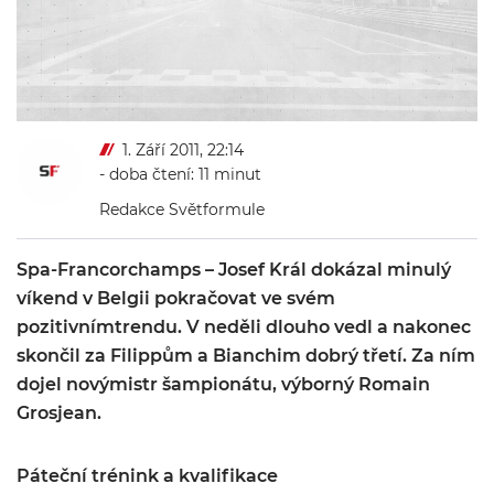
1. Září 2011, 22:14
- doba čtení: 11 minut
Redakce Světformule
Spa-Francorchamps – Josef Král dokázal minulý
víkend v Belgii pokračovat ve svém
pozitivnímtrendu. V neděli dlouho vedl a nakonec
skončil za Filippům a Bianchim dobrý třetí. Za ním
dojel novýmistr šampionátu, výborný Romain
Grosjean.
Páteční trénink a kvalifikace