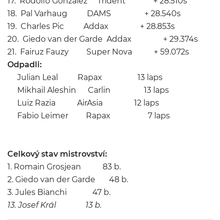
17. Rodolfo Gonzalez Trident + 28.510s
18. Pal Varhaug DAMS + 28.540s
19. Charles Pic Addax + 28.853s
20. Giedo van der Garde Addax + 29.374s
21. Fairuz Fauzy Super Nova + 59.072s
Odpadli:
Julian Leal Rapax 13 laps
Mikhail Aleshin Carlin 13 laps
Luiz Razia AirAsia 12 laps
Fabio Leimer Rapax 7 laps
Celkový stav mistrovství:
1. Romain Grosjean 83 b.
2. Giedo van der Garde 48 b.
3. Jules Bianchi 47 b.
13. Josef Král 13 b.