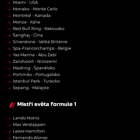
→
Miami - USA
→
Monako - Monte Carlo
→
Montréal - Kanada
→
Monza - Itálie
→
Red Bull Ring - Rakousko
→
Šanghaj - Čína
→
Silverstone - Velká Británie
→
Spa-Francorchamps - Belgie
→
Yas Marina - Abú Zabí
→
Zandvoort - Nizozemí
→
Madring - Španělsko
→
Portimão - Portugalsko
→
Istanbul Park - Turecko
→
Sepang - Malajsie
Mistři světa formule 1
→
Lando Norris
→
Max Verstappen
→
Lewis Hamilton
→
Fernando Alonso