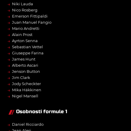
→
Niki Lauda
→
Nico Rosberg
→
Emerson Fittipaldi
→
Juan Manuel Fangio
→
Mario Andretti
→
Alain Prost
→
Ayrton Senna
→
Sebastian Vettel
→
Giuseppe Farina
→
James Hunt
→
Alberto Ascari
→
Jenson Button
→
Jim Clark
→
Jody Scheckter
→
Mika Häkkinen
→
Nigel Mansell
Osobnosti formule 1
→
Daniel Ricciardo
→
Jean Alesi