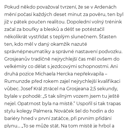
Pokud někdo považoval tvrzení, že se v Ardenách
mění počasí každých deset minut za pověru, ten byl
již v pátek poučen realitou. Dopolední volný trénink
začal za bouřky a blesků a déšť se potéstačil
několikrát vystřídat s teplým slunečnem. Šťasten
ten, kdo měl v daný okamžik nazuté
správnépneumatiky a správné nastavení podvozku.
Grosjeanův tradičně nejrychlejší čas měl ovšem do
velkémíry co dělat s jezdcovými schopnostmi. Ani
druhá pozice Michaela Hercka nepřekvapila –
Rumunzde před rokem zajel nejrychlejší kvalifikaci
vůbec. Josef Král ztrácel na Grosjeana 2,5 sekundy,
bylale v pohodě: „S tak silným vozem jsem tu ještě
nejel. Opatrnost byla na místě.“ Uspořil si tak trapas
stylu kolegy Palmera. Nováček šel do hodin a do
bariéry hned v první zatáčce, při prvním přidání
plynu… „To se může stát. Na tom místě je hrbol a