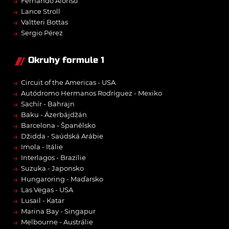
→
Fernando Alonso
→
Lance Stroll
→
Valtteri Bottas
→
Sergio Pérez
Okruhy formule 1
→
Circuit of the Americas - USA
→
Autódromo Hermanos Rodríguez - Mexiko
→
Sachír - Bahrajn
→
Baku - Ázerbájdžán
→
Barcelona - Španělsko
→
Džidda - Saúdská Arábie
→
Imola - Itálie
→
Interlagos - Brazílie
→
Suzuka - Japonsko
→
Hungaroring - Maďarsko
→
Las Vegas - USA
→
Lusail - Katar
→
Marina Bay - Singapur
→
Melbourne - Austrálie