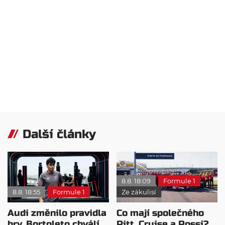
Další články
8.8. 18:09
Formule 1
8.8. 18:55
Formule 1
Ze zákulisí
Audi změnilo pravidla
Co mají společného
hry. Bortoleto chválí
Pitt, Cruise a Rossi?