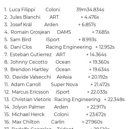
1. Luca Filippi Coloni 39m34.834s
2. Jules Bianchi ART + 4.476s
3. Josef Král Arden + 6.857s
4. Romain Grosjean DAMS + 7.685s
5. Sam Bird iSport + 8.993s
6. Dani Clos Racing Engineering + 12.952s
7. Esteban Gutierrez ART + 14.364s
8. Johnny Cecotto Ocean + 19.360s
9. Brendon Hartley Ocean + 19.634s
10. Davide Valsecchi AirAsia + 20.192s
11. Adam Carroll Super Nova + 21.472s
12. Marcus Ericsson iSport + 22.033s
13. Christian Vietoris Racing Engineering + 22.348s
14. Jolyon Palmer Arden + 22.917s
15. Michael Herck Coloni + 23.672s
16. Max Chilton Carlin + 27.960s