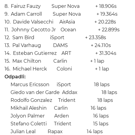
8. Fairuz Fauzy Super Nova + 18.906s
9. Adam Carroll Super Nova + 19.364s
10. Davide Valsecchi AirAsia + 20.228s
11. Johnny Cecotto Jr Ocean + 22.899s
12. Sam Bird iSport + 23.358s
13. Pal Varhaug DAMS + 24.110s
14. Esteban Gutierrez ART + 31.304s
15. Max Chilton Carlin + 1 lap
16. Michael Herck Coloni + 1 lap
Odpadli:
Marcus Ericsson iSport 18 laps
Giedo van der Garde Addax 18 laps
Rodolfo Gonzalez Trident 18 laps
Mikhail Aleshin Carlin 16 laps
Jolyon Palmer Arden 16 laps
Stefano Coletti Trident 15 laps
Julian Leal Rapax 14 laps