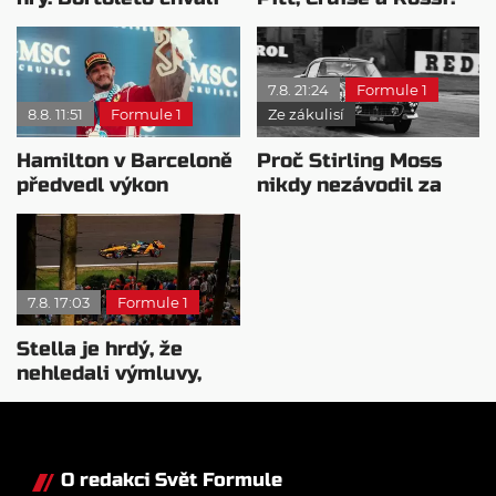
nový tým i jeho
Všichni řídili
mentalitu
monopost F1
7.8. 21:24
Formule 1
8.8. 11:51
Formule 1
Ze zákulisí
Hamilton v Barceloně
Proč Stirling Moss
předvedl výkon
nikdy nezávodil za
pravého šampiona
Ferrariho
7.8. 17:03
Formule 1
Stella je hrdý, že
nehledali výmluvy,
proč nedokážou
bojovat o titul
O redakci Svět Formule