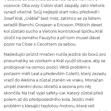
vozovce. Oba vozy Coloni start zaspaly, zato Vietoris
vyrazil vítečně. Svůj nejlepší start roku předvedl i
Josef Král. „Udělal“ šest míst, zatímco se za lídrem
seřadili Bianchi, Grosjean a Ericsson. Příštích deset
kol zůstalo sucho a Vietoris kontroloval špičku.Král
útočil na osmého Fauzyho a při tom musel dávat
pozor na Close s Cecottem za sebou.
Následující průtrž mračen nutila jezdce do boxů pro
pneumatiky se vzorkem a Král využil situace, aby se
probojoval na osmou pozici. Větší problém s
počasím měli Leal a především Coletti, který zezadu
vrazil do Alešina a zůstal zraněn ve vraku. Monačan
utrpěl zranění dvou obratlů a sezona pro něj
skončila. Na trať vyjel safety-car, katerý zůstal před
polem až do předposledního kola. Jezdci měli
problém s klesající teplotou motoru, která velí