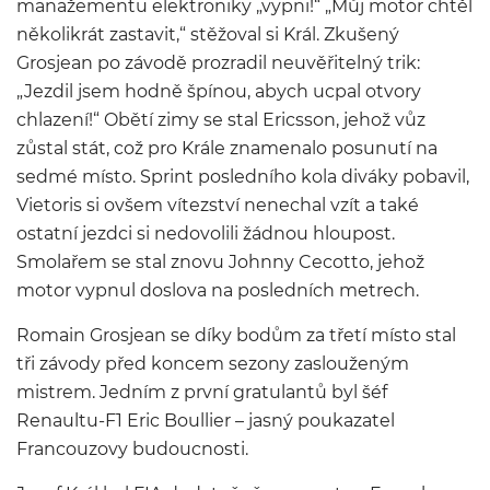
manažementu elektroniky „vypni!“ „Můj motor chtěl
několikrát zastavit,“ stěžoval si Král. Zkušený
Grosjean po závodě prozradil neuvěřitelný trik:
„Jezdil jsem hodně špínou, abych ucpal otvory
chlazení!“ Obětí zimy se stal Ericsson, jehož vůz
zůstal stát, což pro Krále znamenalo posunutí na
sedmé místo. Sprint posledního kola diváky pobavil,
Vietoris si ovšem vítezství nenechal vzít a také
ostatní jezdci si nedovolili žádnou hloupost.
Smolařem se stal znovu Johnny Cecotto, jehož
motor vypnul doslova na posledních metrech.
Romain Grosjean se díky bodům za třetí místo stal
tři závody před koncem sezony zaslouženým
mistrem. Jedním z první gratulantů byl šéf
Renaultu-F1 Eric Boullier – jasný poukazatel
Francouzovy budoucnosti.