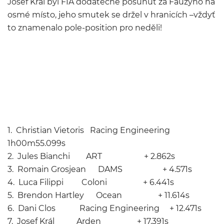
Josef Král byl FIA dodatečně posunut za Fauzyho na
osmé místo, jeho smutek se držel v hranicích –vždyť
to znamenalo pole-position pro neděli!
1. Christian Vietoris Racing Engineering
1h00m55.099s
2. Jules Bianchi ART + 2.862s
3. Romain Grosjean DAMS + 4.571s
4. Luca Filippi Coloni + 6.441s
5. Brendon Hartley Ocean + 11.614s
6. Dani Clos Racing Engineering + 12.471s
7. Josef Král Arden + 17.391s