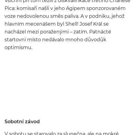
Všichni při tom těžili z diskvalifikace třetího Charlese
Pica: komisaři našli v jeho Agipem sponzorovaném
voze nedovolenou směs paliva. A v podniku, jehož
hlavním mecenášem byl Shell! Josef Král se
nacházel mezi poraženými – zatím. Patnácté
startovní místo nedávalo mnoho důvodůk
optimismu.
Sobotní závod
V sobotu se starovalo za slunečna, ale na mokré