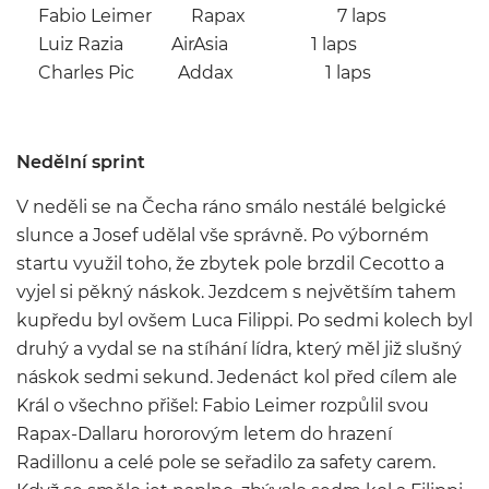
Fabio Leimer Rapax 7 laps
Luiz Razia AirAsia 1 laps
Charles Pic Addax 1 laps
Nedělní sprint
V neděli se na Čecha ráno smálo nestálé belgické
slunce a Josef udělal vše správně. Po výborném
startu využil toho, že zbytek pole brzdil Cecotto a
vyjel si pěkný náskok. Jezdcem s největším tahem
kupředu byl ovšem Luca Filippi. Po sedmi kolech byl
druhý a vydal se na stíhání lídra, který měl již slušný
náskok sedmi sekund. Jedenáct kol před cílem ale
Král o všechno přišel: Fabio Leimer rozpůlil svou
Rapax-Dallaru hororovým letem do hrazení
Radillonu a celé pole se seřadilo za safety carem.