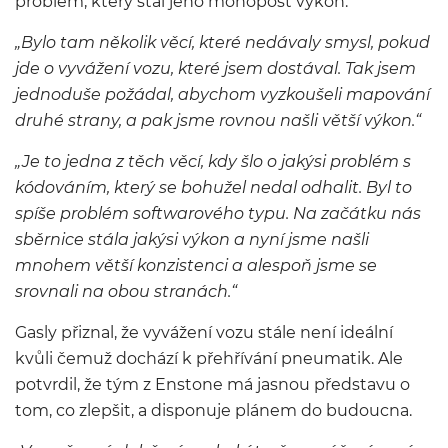
problém, který stál jeho monopost výkon.
„Bylo tam několik věcí, které nedávaly smysl, pokud
jde o vyvážení vozu, které jsem dostával. Tak jsem
jednoduše požádal, abychom vyzkoušeli mapování
druhé strany, a pak jsme rovnou našli větší výkon.“
„Je to jedna z těch věcí, kdy šlo o jakýsi problém s
kódováním, který se bohužel nedal odhalit. Byl to
spíše problém softwarového typu. Na začátku nás
sběrnice stála jakýsi výkon a nyní jsme našli
mnohem větší konzistenci a alespoň jsme se
srovnali na obou stranách.“
Gasly přiznal, že vyvážení vozu stále není ideální
kvůli čemuž dochází k přehřívání pneumatik. Ale
potvrdil, že tým z Enstone má jasnou představu o
tom, co zlepšit, a disponuje plánem do budoucna.