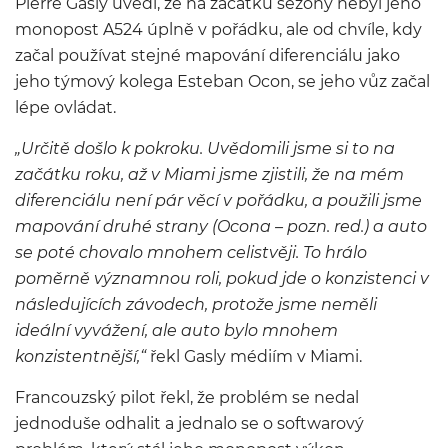
Pierre Gasly uvedl, že na začátku sezóny nebyl jeho
monopost A524 úplně v pořádku, ale od chvíle, kdy
začal používat stejné mapování diferenciálu jako
jeho týmový kolega Esteban Ocon, se jeho vůz začal
lépe ovládat.
„Určitě došlo k pokroku. Uvědomili jsme si to na
začátku roku, až v Miami jsme zjistili, že na mém
diferenciálu není pár věcí v pořádku, a použili jsme
mapování druhé strany (Ocona – pozn. red.) a auto
se poté chovalo mnohem celistvěji. To hrálo
poměrně významnou roli, pokud jde o konzistenci v
následujících závodech, protože jsme neměli
ideální vyvážení, ale auto bylo mnohem
konzistentnější,“
řekl Gasly médiím v Miami.
Francouzský pilot řekl, že problém se nedal
jednoduše odhalit a jednalo se o softwarový