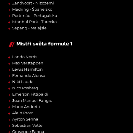
→
Zandvoort - Nizozemí
→
Madring - Španělsko
→
Portimão - Portugalsko
→
Istanbul Park - Turecko
→
Sepang - Malajsie
Mistři světa formule 1
→
Lando Norris
→
Max Verstappen
→
Lewis Hamilton
→
Fernando Alonso
→
Niki Lauda
→
Nico Rosberg
→
Emerson Fittipaldi
→
Juan Manuel Fangio
→
Mario Andretti
→
Alain Prost
→
Ayrton Senna
→
Sebastian Vettel
→
Giuseppe Farina