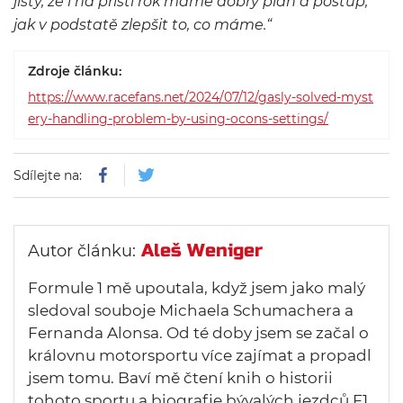
jistý, že i na příští rok máme dobrý plán a postup,
jak v podstatě zlepšit to, co máme.“
Zdroje článku:
https://www.racefans.net/2024/07/12/gasly-solved-myst
ery-handling-problem-by-using-ocons-settings/
Sdílejte na:
Aleš Weniger
Autor článku:
Formule 1 mě upoutala, když jsem jako malý
sledoval souboje Michaela Schumachera a
Fernanda Alonsa. Od té doby jsem se začal o
královnu motorsportu více zajímat a propadl
jsem tomu. Baví mě čtení knih o historii
tohoto sportu a biografie bývalých jezdců F1.