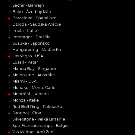
→
Sachír - Bahrajn
→
Baku - Ázerbájdžán
→
Barcelona - Španělsko
→
Džidda - Saúdská Arábie
→
Imola - Itálie
→
Interlagos - Brazílie
→
Suzuka - Japonsko
→
Hungaroring - Maďarsko
→
Las Vegas - USA
→
Lusail - Katar
→
Marina Bay - Singapur
→
Melbourne - Austrálie
→
Miami - USA
→
Monako - Monte Carlo
→
Montréal - Kanada
→
Monza - Itálie
→
Red Bull Ring - Rakousko
→
Šanghaj - Čína
→
Silverstone - Velká Británie
→
Spa-Francorchamps - Belgie
→
Yas Marina - Abú Zabí