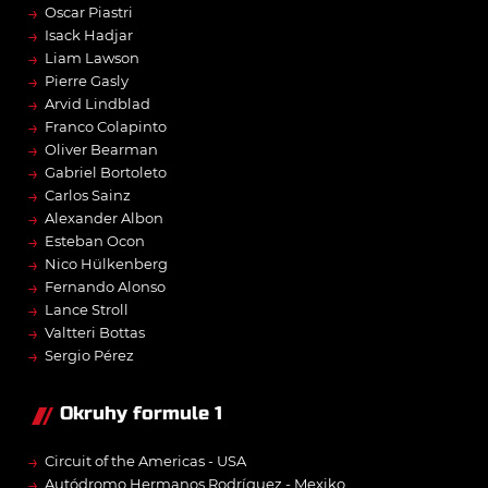
→
Oscar Piastri
→
Isack Hadjar
→
Liam Lawson
→
Pierre Gasly
→
Arvid Lindblad
→
Franco Colapinto
→
Oliver Bearman
→
Gabriel Bortoleto
→
Carlos Sainz
→
Alexander Albon
→
Esteban Ocon
→
Nico Hülkenberg
→
Fernando Alonso
→
Lance Stroll
→
Valtteri Bottas
→
Sergio Pérez
Okruhy formule 1
→
Circuit of the Americas - USA
→
Autódromo Hermanos Rodríguez - Mexiko