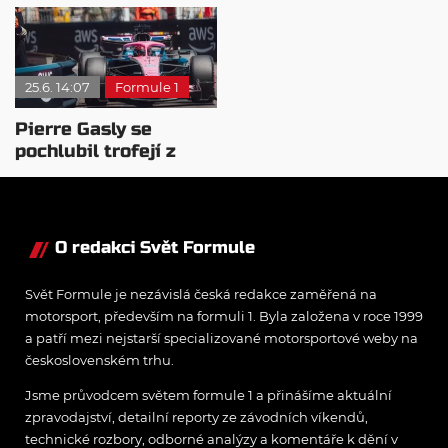
přidat, jinak prohraje
vzkázal Alpine
válku
Colapintovi
25.6. 14:07
Formule 1
Pierre Gasly se
pochlubil trofejí z
Velké ceny Monaka
O redakci Svět Formule
Svět Formule je nezávislá česká redakce zaměřená na
motorsport, především na formuli 1. Byla založena v roce 1999
a patří mezi nejstarší specializované motorsportové weby na
československém trhu.
Jsme průvodcem světem formule 1 a přinášíme aktuální
zpravodajství, detailní reporty ze závodních víkendů,
technické rozbory, odborné analýzy a komentáře k dění v