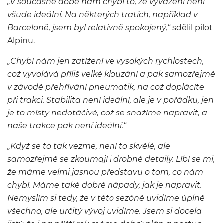
„V současné době nám chybí to, že vyvážení není
všude ideální. Na některých tratích, například v
Barceloně, jsem byl relativně spokojený,“
sdělil pilot
Alpinu.
„Chybí nám jen zatížení ve vysokých rychlostech,
což vyvolává příliš velké klouzání a pak samozřejmě
v závodě přehřívání pneumatik, na což doplácíte
při trakci. Stabilita není ideální, ale je v pořádku, jen
je to místy nedotáčivé, což se snažíme napravit, a
naše trakce pak není ideální.“
„Když se to tak vezme, není to skvělé, ale
samozřejmě se zkoumají i drobné detaily. Líbí se mi,
že máme velmi jasnou představu o tom, co nám
chybí. Máme také dobré nápady, jak je napravit.
Nemyslím si tedy, že v této sezóně uvidíme úplně
všechno, ale určitý vývoj uvidíme. Jsem si docela