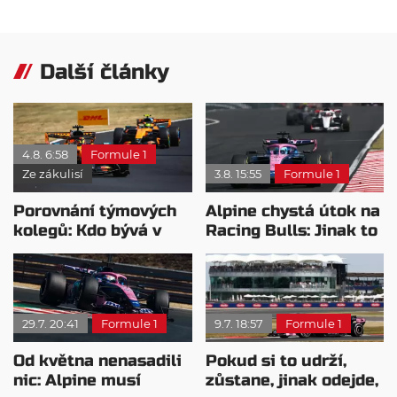
Další články
4.8. 6:58
Formule 1
Ze zákulisí
3.8. 15:55
Formule 1
Porovnání týmových
Alpine chystá útok na
kolegů: Kdo bývá v
Racing Bulls: Jinak to
sobotu nejrychlejší?
bude kritické
29.7. 20:41
Formule 1
9.7. 18:57
Formule 1
Od května nenasadili
Pokud si to udrží,
nic: Alpine musí
zůstane, jinak odejde,