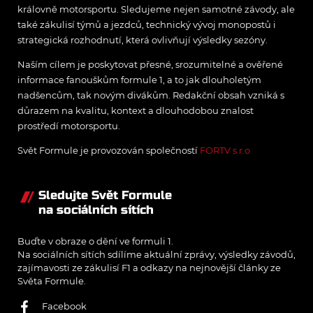
královně motorsportu. Sledujeme nejen samotné závody, ale
také zákulisí týmů a jezdců, technický vývoj monopostů i
strategická rozhodnutí, která ovlivňují výsledky sezóny.
Naším cílem je poskytovat přesné, srozumitelné a ověřené
informace fanouškům formule 1, a to jak dlouholetým
nadšencům, tak novým divákům. Redakční obsah vzniká s
důrazem na kvalitu, kontext a dlouhodobou znalost
prostředí motorsportu.
Svět Formule je provozován společností
FORTV s.r.o.
Sledujte Svět Formule
na sociálních sítích
Buďte v obraze o dění ve formuli 1.
Na sociálních sítích sdílíme aktuální zprávy, výsledky závodů,
zajímavosti ze zákulisí F1 a odkazy na nejnovější články ze
Světa Formule.
Facebook