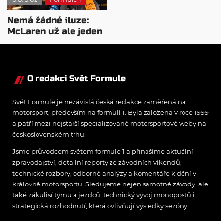
Nemá žádné iluze:
McLaren už ale jeden
návrat ze dna dokázal
O redakci Svět Formule
Svět Formule je nezávislá česká redakce zaměřená na
motorsport, především na formuli 1. Byla založena v roce 1999
a patří mezi nejstarší specializované motorsportové weby na
československém trhu.
Jsme průvodcem světem formule 1 a přinášíme aktuální
zpravodajství, detailní reporty ze závodních víkendů,
technické rozbory, odborné analýzy a komentáře k dění v
královně motorsportu. Sledujeme nejen samotné závody, ale
také zákulisí týmů a jezdců, technický vývoj monopostů i
strategická rozhodnutí, která ovlivňují výsledky sezóny.