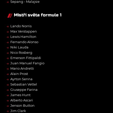
→
Sepang - Malajsie
Mistři světa formule 1
→
Lando Norris
→
Max Verstappen
→
Lewis Hamilton
→
Fernando Alonso
→
Niki Lauda
→
Nico Rosberg
→
Emerson Fittipaldi
→
Juan Manuel Fangio
→
Mario Andretti
→
Alain Prost
→
Ayrton Senna
→
Sebastian Vettel
→
Giuseppe Farina
→
James Hunt
→
Alberto Ascari
→
Jenson Button
→
Jim Clark