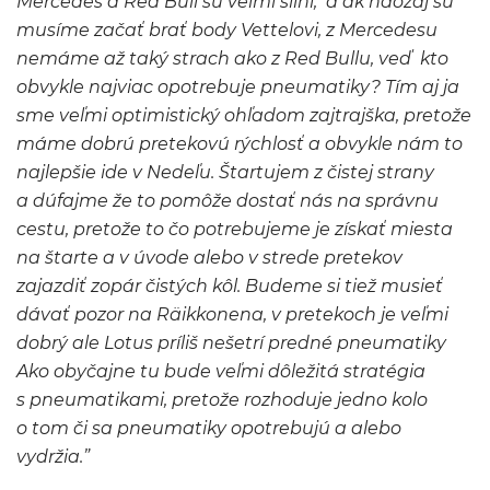
Mercedes a Red Bull sú veľmi silní, a ak naozaj sú
musíme začať brať body Vettelovi, z Mercedesu
nemáme až taký strach ako z Red Bullu, veď kto
obvykle najviac opotrebuje pneumatiky? Tím aj ja
sme veľmi optimistický ohľadom zajtrajška, pretože
máme dobrú pretekovú rýchlosť a obvykle nám to
najlepšie ide v Nedeľu. Štartujem z čistej strany
a dúfajme že to pomôže dostať nás na správnu
cestu, pretože to čo potrebujeme je získať miesta
na štarte a v úvode alebo v strede pretekov
zajazdiť zopár čistých kôl. Budeme si tiež musieť
dávať pozor na Räikkonena, v pretekoch je veľmi
dobrý ale Lotus príliš nešetrí predné pneumatiky
Ako obyčajne tu bude veľmi dôležitá stratégia
s pneumatikami, pretože rozhoduje jedno kolo
o tom či sa pneumatiky opotrebujú a alebo
vydržia.”