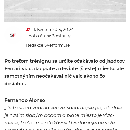
11. Květen 2013, 20:24
- doba čtení: 3 minuty
Redakce Světformule
Po treťom trénignu sa určite očakávalo od jazdcov
Ferrari viac ako piate a deviate (šieste) miesto, ale
samotný tím neočakával nič vaic ako to čo
dosiahol.
Fernando Alonso
„Je to stará známa vec že Sobotňajšie popoludnie
je našim slabým bodom a piate miesto je viac-
menej to čo sme očakávali Uvedomujeme si že