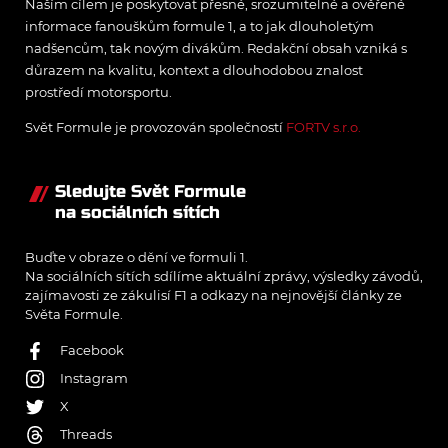
Naším cílem je poskytovat přesné, srozumitelné a ověřené
informace fanouškům formule 1, a to jak dlouholetým
nadšencům, tak novým divákům. Redakční obsah vzniká s
důrazem na kvalitu, kontext a dlouhodobou znalost
prostředí motorsportu.
Svět Formule je provozován společností
FORTV s.r.o.
Sledujte Svět Formule
na sociálních sítích
Buďte v obraze o dění ve formuli 1.
Na sociálních sítích sdílíme aktuální zprávy, výsledky závodů,
zajímavosti ze zákulisí F1 a odkazy na nejnovější články ze
Světa Formule.
Facebook
Instagram
X
Threads