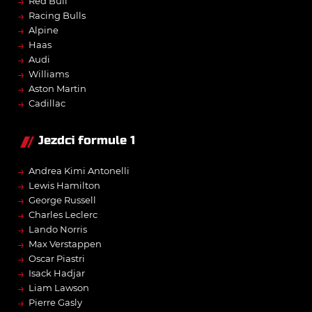
→
Red Bull
→
Racing Bulls
→
Alpine
→
Haas
→
Audi
→
Williams
→
Aston Martin
→
Cadillac
Jezdci formule 1
→
Andrea Kimi Antonelli
→
Lewis Hamilton
→
George Russell
→
Charles Leclerc
→
Lando Norris
→
Max Verstappen
→
Oscar Piastri
→
Isack Hadjar
→
Liam Lawson
→
Pierre Gasly