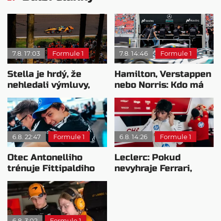
7.8. 17:03
Formule 1
7.8. 14:46
Formule 1
Stella je hrdý, že
Hamilton, Verstappen
nehledali výmluvy,
nebo Norris: Kdo má
proč nedokážou
nejvyšší plat?
bojovat o titul
6.8. 22:47
Formule 1
6.8. 14:26
Formule 1
Otec Antonelliho
Leclerc: Pokud
trénuje Fittipaldiho
nevyhraje Ferrari,
syna: Brazilec
přeji titul
vychvaluje lídra
Antonellimu
6.8. 3:02
Formule 1