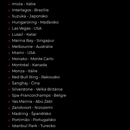
→
Imola - Itálie
→
Interlagos - Brazílie
→
Suzuka - Japonsko
→
Hungaroring - Maďarsko
→
Las Vegas - USA
→
Lusail - Katar
→
Marina Bay - Singapur
→
Melbourne - Austrálie
→
Miami - USA
→
Monako - Monte Carlo
→
Montréal - Kanada
→
Monza - Itálie
→
Red Bull Ring - Rakousko
→
Šanghaj - Čína
→
Silverstone - Velká Británie
→
Spa-Francorchamps - Belgie
→
Yas Marina - Abú Zabí
→
Zandvoort - Nizozemí
→
Madring - Španělsko
→
Portimão - Portugalsko
→
Istanbul Park - Turecko