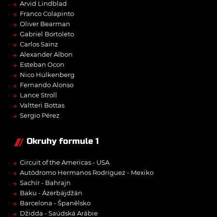
→
Arvid Lindblad
→
Franco Colapinto
→
Oliver Bearman
→
Gabriel Bortoleto
→
Carlos Sainz
→
Alexander Albon
→
Esteban Ocon
→
Nico Hülkenberg
→
Fernando Alonso
→
Lance Stroll
→
Valtteri Bottas
→
Sergio Pérez
Okruhy formule 1
→
Circuit of the Americas - USA
→
Autódromo Hermanos Rodríguez - Mexiko
→
Sachír - Bahrajn
→
Baku - Ázerbájdžán
→
Barcelona - Španělsko
→
Džidda - Saúdská Arábie