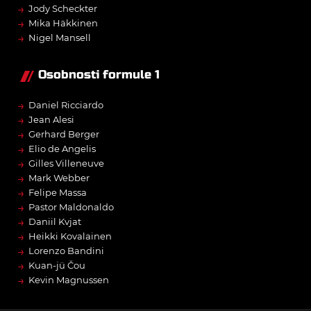
→
Jody Scheckter
→
Mika Häkkinen
→
Nigel Mansell
Osobnosti formule 1
→
Daniel Ricciardo
→
Jean Alesi
→
Gerhard Berger
→
Elio de Angelis
→
Gilles Villeneuve
→
Mark Webber
→
Felipe Massa
→
Pastor Maldonaldo
→
Daniil Kvjat
→
Heikki Kovalainen
→
Lorenzo Bandini
→
Kuan-jü Čou
→
Kevin Magnussen