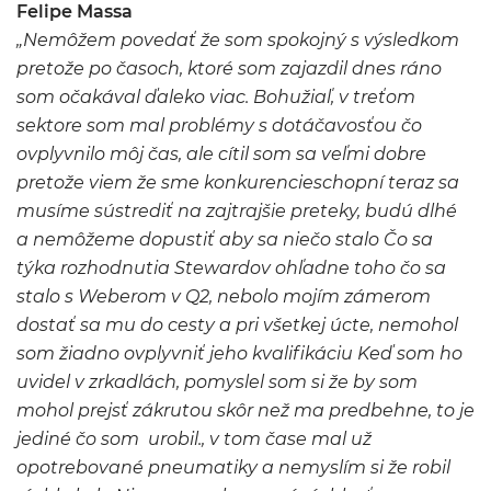
Felipe Massa
„Nemôžem povedať že som spokojný s výsledkom
pretože po časoch, ktoré som zajazdil dnes ráno
som očakával ďaleko viac. Bohužiaľ, v treťom
sektore som mal problémy s dotáčavosťou čo
ovplyvnilo môj čas, ale cítil som sa veľmi dobre
pretože viem že sme konkurencieschopní teraz sa
musíme sústrediť na zajtrajšie preteky, budú dlhé
a nemôžeme dopustiť aby sa niečo stalo Čo sa
týka rozhodnutia Stewardov ohľadne toho čo sa
stalo s Weberom v Q2, nebolo mojím zámerom
dostať sa mu do cesty a pri všetkej úcte, nemohol
som žiadno ovplyvniť jeho kvalifikáciu Keď som ho
uvidel v zrkadlách, pomyslel som si že by som
mohol prejsť zákrutou skôr než ma predbehne, to je
jediné čo som urobil., v tom čase mal už
opotrebované pneumatiky a nemyslím si že robil