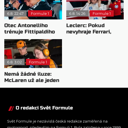
6.8. 22:47
Formule 1
6.8. 14:26
Formule 1
Otec Antonelliho
Leclerc: Pokud
trénuje Fittipaldiho
nevyhraje Ferrari,
syna: Brazilec
přeji titul
vychvaluje lídra
Antonellimu
6.8. 3:02
Formule 1
Nemá žádné iluze:
McLaren už ale jeden
návrat ze dna dokázal
O redakci Svět Formule
Svět Formule je nezávislá česká redakce zaměřená na
motorsport, především na formuli 1. Byla založena v roce 1999