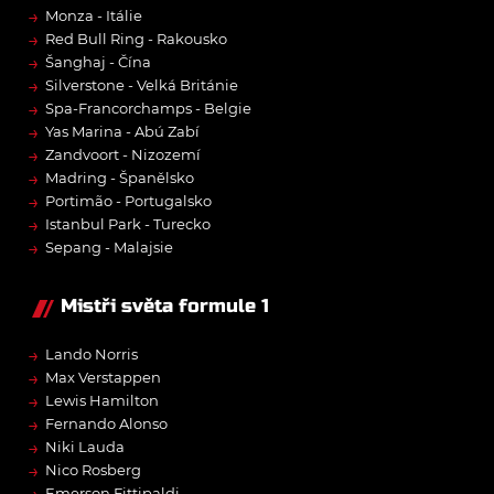
→
Monza - Itálie
→
Red Bull Ring - Rakousko
→
Šanghaj - Čína
→
Silverstone - Velká Británie
→
Spa-Francorchamps - Belgie
→
Yas Marina - Abú Zabí
→
Zandvoort - Nizozemí
→
Madring - Španělsko
→
Portimão - Portugalsko
→
Istanbul Park - Turecko
→
Sepang - Malajsie
Mistři světa formule 1
→
Lando Norris
→
Max Verstappen
→
Lewis Hamilton
→
Fernando Alonso
→
Niki Lauda
→
Nico Rosberg
Emerson Fittipaldi