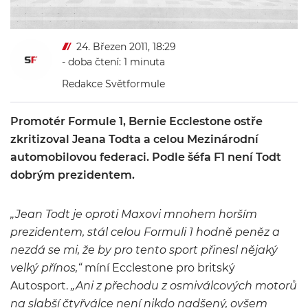
24. Březen 2011, 18:29
- doba čtení: 1 minuta
Redakce Světformule
Promotér Formule 1, Bernie Ecclestone ostře
zkritizoval Jeana Todta a celou Mezinárodní
automobilovou federaci. Podle šéfa F1 není Todt
dobrým prezidentem.
„Jean Todt je oproti Maxovi mnohem horším
prezidentem, stál celou Formuli 1 hodně peněz a
nezdá se mi, že by pro tento sport přinesl nějaký
velký přínos,“
míní Ecclestone pro britský
Autosport.
„Ani z přechodu z osmiválcových motorů
na slabší čtyřválce není nikdo nadšený, ovšem