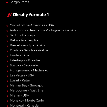
→
Sergio Pérez
Okruhy formule 1
→
Circuit of the Americas - USA
→
Autódromo Hermanos Rodríguez - Mexiko
→
Sachír - Bahrajn
→
Baku - Ázerbájdžán
→
Barcelona - Španělsko
→
Džidda - Saúdská Arábie
→
Imola - Itálie
→
Interlagos - Brazílie
→
Suzuka - Japonsko
→
Hungaroring - Maďarsko
→
Las Vegas - USA
→
Lusail - Katar
→
Marina Bay - Singapur
→
Melbourne - Austrálie
→
Miami - USA
→
Monako - Monte Carlo
→
Montréal - Kanada