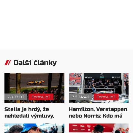
Další články
7.8. 17:03
Formule 1
7.8. 14:46
Formule 1
Stella je hrdý, že
Hamilton, Verstappen
nehledali výmluvy,
nebo Norris: Kdo má
proč nedokážou
nejvyšší plat?
bojovat o titul