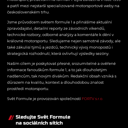
a patří mezi nejstarší specializované motorsportové weby na
československém trhu.
Jsme průvodcem světem formule 1 a přinášíme aktuální
zpravodajství, detailní reporty ze závodních víkendů,
technické rozbory, odborné analýzy a komentáře k dění v
královně motorsportu. Sledujeme nejen samotné závody, ale
také zákulisí týmů a jezdců, technický vývoj monopostů i
strategická rozhodnutí, která ovlivňují výsledky sezóny.
Naším cílem je poskytovat přesné, srozumitelné a ověřené
informace fanouškům formule 1, a to jak dlouholetým
nadšencům, tak novým divákům. Redakční obsah vzniká s
důrazem na kvalitu, kontext a dlouhodobou znalost
prostředí motorsportu.
Svět Formule je provozován společností
FORTV s.r.o.
Sledujte Svět Formule
na sociálních sítích