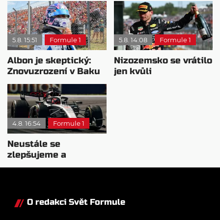
5.8. 15:51
Formule 1
5.8. 14:08
Formule 1
Albon je skeptický:
Nizozemsko se vrátilo
Znovuzrození v Baku
jen kvůli
nepovažuje za reálne
Verstappenovi, říká
Ecclestone
4.8. 16:54
Formule 1
Neustále se
zlepšujeme a
rosteme, chválí Audi
McNish
O redakci Svět Formule