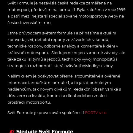
Svět Formule je nezávislá česká redakce zaměřená na
motorsport, především na formuli 1. Byla založena v roce 1999
a patří mezi nejstarší specializované motorsportové weby na
československém trhu.
Jsme průvodcem světem formule 1 a přinášíme aktuální
zpravodajství, detailní reporty ze závodních víkendů,
technické rozbory, odborné analýzy a komentáře k dění v
královně motorsportu. Sledujeme nejen samotné závody, ale
také zákulisí týmů a jezdců, technický vývoj monopostů i
strategická rozhodnutí, která ovlivňují výsledky sezóny.
Naším cílem je poskytovat přesné, srozumitelné a ověřené
informace fanouškům formule 1, a to jak dlouholetým
nadšencům, tak novým divákům. Redakční obsah vzniká s
důrazem na kvalitu, kontext a dlouhodobou znalost
prostředí motorsportu.
Svět Formule je provozován společností
FORTV s.r.o.
Sledujte Svět Formule