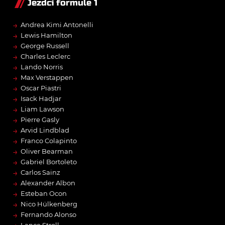
Jezdci formule 1
→
Andrea Kimi Antonelli
→
Lewis Hamilton
→
George Russell
→
Charles Leclerc
→
Lando Norris
→
Max Verstappen
→
Oscar Piastri
→
Isack Hadjar
→
Liam Lawson
→
Pierre Gasly
→
Arvid Lindblad
→
Franco Colapinto
→
Oliver Bearman
→
Gabriel Bortoleto
→
Carlos Sainz
→
Alexander Albon
→
Esteban Ocon
→
Nico Hülkenberg
→
Fernando Alonso