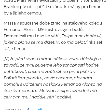
vozů z Maranella nevidí žádný problém v tom, aby tu
Brazilec působil i příští sezónu, která by pro Ferrari
byla již jeho osmou.
Massa v současné době ztrácí na stájového kolegu
Fernanda Alonsa 139 mistrovských bodů,
Domenicali mu i nadále věří.
„Felipe moc dobře ví,
jakého plánu se má držet, ví, co má dělat,“
říká šéf
stáje Ferrari.
„Ví, že před sebou máme několik velmi důležitých
závodů, že nyní budeme jeho schopnosti hodně
potřebovat, chceme zaútočit na první příčku v
Pořadí šampionátu, navíc chceme, aby nám
pomohl s udržením náskoku Fernanda Alonsa na
čele šampionátu. Motivaci Felipe rozhodně má,
celý tým mu i nadále věří,“
dodává.