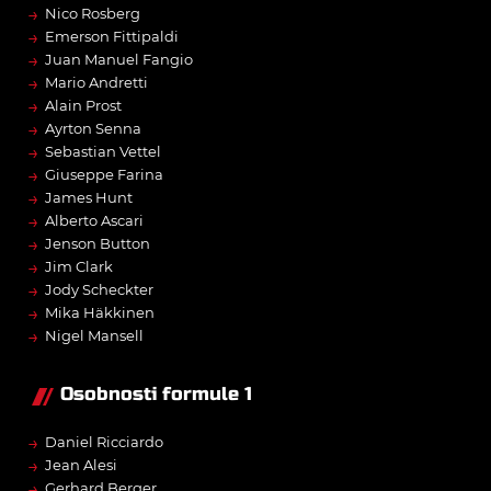
→
Nico Rosberg
→
Emerson Fittipaldi
→
Juan Manuel Fangio
→
Mario Andretti
→
Alain Prost
→
Ayrton Senna
→
Sebastian Vettel
→
Giuseppe Farina
→
James Hunt
→
Alberto Ascari
→
Jenson Button
→
Jim Clark
→
Jody Scheckter
→
Mika Häkkinen
→
Nigel Mansell
Osobnosti formule 1
→
Daniel Ricciardo
→
Jean Alesi
→
Gerhard Berger