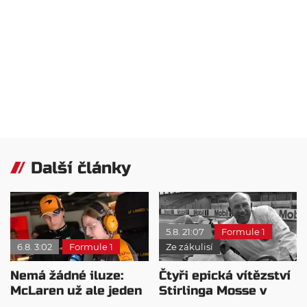
Další články
5.8. 21:07
Formule 1
6.8. 3:02
Formule 1
Ze zákulisí
Nemá žádné iluze:
Čtyři epická vítězství
McLaren už ale jeden
Stirlinga Mosse v
návrat ze dna dokázal
motorsportu