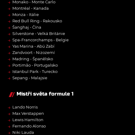
→
Monako - Monte Carlo
→
Montréal - Kanada
→
Monza - Itálie
→
Red Bull Ring - Rakousko
→
Šanghaj - Čína
→
Silverstone - Velká Británie
→
Spa-Francorchamps - Belgie
→
Yas Marina - Abú Zabí
→
Zandvoort - Nizozemí
→
Madring - Španělsko
→
Portimão - Portugalsko
→
Istanbul Park - Turecko
→
Sepang - Malajsie
Mistři světa formule 1
→
Lando Norris
→
Max Verstappen
→
Lewis Hamilton
→
Fernando Alonso
→
Niki Lauda