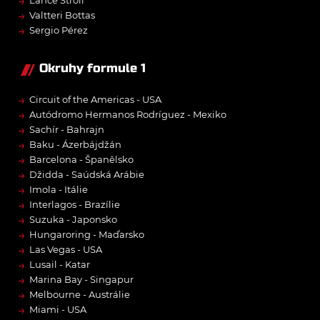
→
Lance Stroll
→
Valtteri Bottas
→
Sergio Pérez
Okruhy formule 1
→
Circuit of the Americas - USA
→
Autódromo Hermanos Rodríguez - Mexiko
→
Sachír - Bahrajn
→
Baku - Ázerbájdžán
→
Barcelona - Španělsko
→
Džidda - Saúdská Arábie
→
Imola - Itálie
→
Interlagos - Brazílie
→
Suzuka - Japonsko
→
Hungaroring - Maďarsko
→
Las Vegas - USA
→
Lusail - Katar
→
Marina Bay - Singapur
→
Melbourne - Austrálie
→
Miami - USA