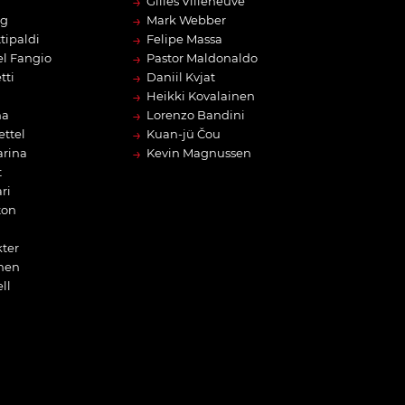
→
Gilles Villeneuve
→
rg
Mark Webber
→
tipaldi
Felipe Massa
→
l Fangio
Pastor Maldonaldo
→
tti
Daniil Kvjat
→
Heikki Kovalainen
→
na
Lorenzo Bandini
→
ettel
Kuan-jü Čou
→
arina
Kevin Magnussen
t
ri
ton
ter
nen
ll