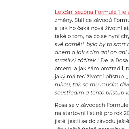
Letošní sezóna Formule 1 je
změny. Stálice závodů Formul
a tak ho čeká nová životní e
také o tom, na co se nyní ch
své paměti, byla by to smrt
dnem a jak s tím ani on an
strašlivý zážitek.“
De la Rosa 
otcem, a jak sám prozradil, 
jaký má teď životní přístup.
rukou, tak se mu musím díva
soustředím a tento přístup v
Rosa se v závodech Formule
na startovní listině pro rok 
jisté, jestli se do závodu j