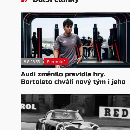
8.8. 18:55
Formule 1
Audi změnilo pravidla hry.
Bortoleto chválí nový tým i jeho
mentalitu