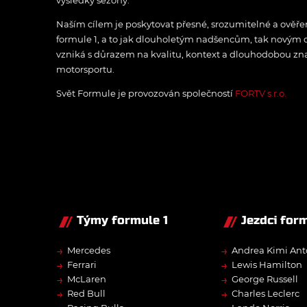
výsledky sezóny.
Naším cílem je poskytovat přesné, srozumitelné a ově
formule 1, a to jak dlouholetým nadšencům, tak novým
vzniká s důrazem na kvalitu, kontext a dlouhodobou zna
motorsportu.
Svět Formule je provozován společností
FORTV s.r.o.
Týmy formule 1
Jezdci form
→
→
Mercedes
Andrea Kimi Ant
→
→
Ferrari
Lewis Hamilton
→
→
McLaren
George Russell
→
→
Red Bull
Charles Leclerc