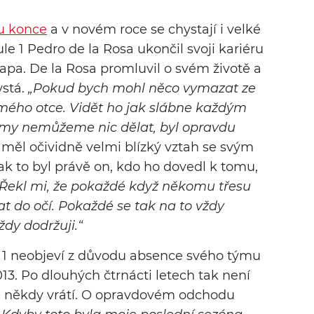
 u konce
a v novém roce se chystají i velké
e 1 Pedro de la Rosa ukončil svoji kariéru
tapa. De la Rosa promluvil o svém životě a
ystá.
„Pokud bych mohl něco vymazat ze
 mého otce. Vidět ho jak slábne každým
i my nemůžeme nic dělat, byl opravdu
měl očividně velmi blízký vztah se svým
tak to byl právě on, kdo ho dovedl k tomu,
„Řekl mi, že pokaždé když někomu třesu
t do očí. Pokaždé se tak na to vždy
ždy dodržuji.“
 1 neobjeví z důvodu absence svého týmu
2013. Po dlouhých čtrnácti letech tak není
eště někdy vrátí. O opravdovém odchodu