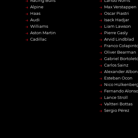
→
→
Racing Bulls
Lando Norris
→
→
Alpine
Max Verstappen
→
→
Haas
Oscar Piastri
→
→
Audi
Isack Hadjar
→
→
Williams
Liam Lawson
→
→
Aston Martin
Pierre Gasly
→
→
Cadillac
Arvid Lindblad
→
Franco Colapint
→
Oliver Bearman
→
Gabriel Bortolet
→
Carlos Sainz
→
Alexander Albon
→
Esteban Ocon
→
Nico Hülkenber
→
Fernando Alons
→
Lance Stroll
→
Valtteri Bottas
→
Sergio Pérez