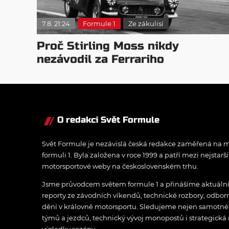
7.8. 21:24
Formule 1
Ze zákulisí
Proč Stirling Moss nikdy
nezávodil za Ferrariho
O redakci Svět Formule
Svět Formule je nezávislá česká redakce zaměřená na m
formuli 1. Byla založena v roce 1999 a patří mezi nejstarš
motorsportové weby na československém trhu.
Jsme průvodcem světem formule 1 a přinášíme aktuální z
reporty ze závodních víkendů, technické rozbory, odbo
dění v královně motorsportu. Sledujeme nejen samotné z
týmů a jezdců, technický vývoj monopostů i strategická 