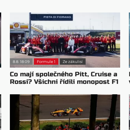
8.8. 18:09
Formule 1
Ze zákulisí
Co mají společného Pitt, Cruise a
Rossi? Všichni řídili monopost F1