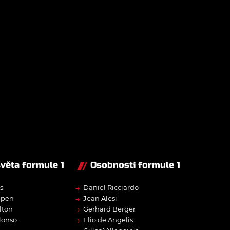
světa formule 1
Osobnosti formule 1
→
s
Daniel Ricciardo
→
ppen
Jean Alesi
→
lton
Gerhard Berger
→
lonso
Elio de Angelis