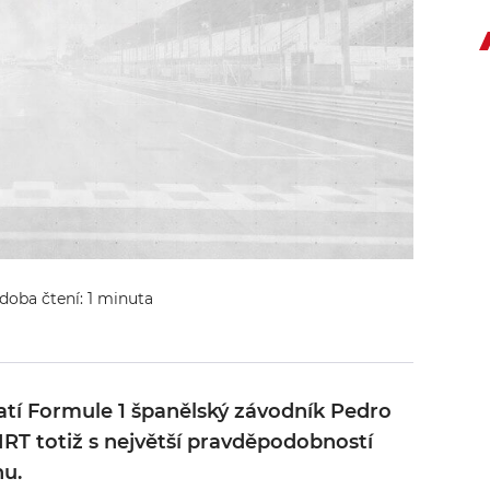
 doba čtení: 1 minuta
ratí Formule 1 španělský závodník Pedro
 HRT totiž s největší pravděpodobností
nu.