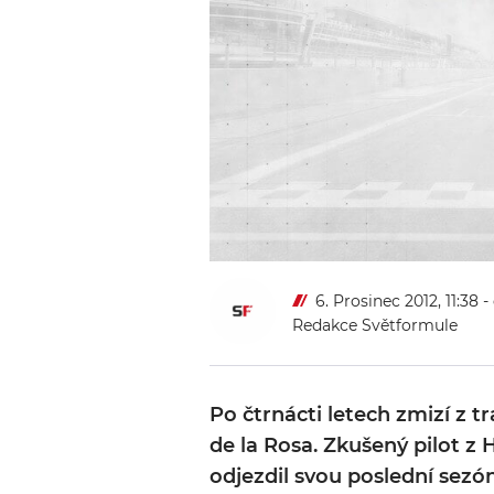
6. Prosinec 2012, 11:38
-
Redakce Světformule
Po čtrnácti letech zmizí z t
de la Rosa. Zkušený pilot z
odjezdil svou poslední sezó