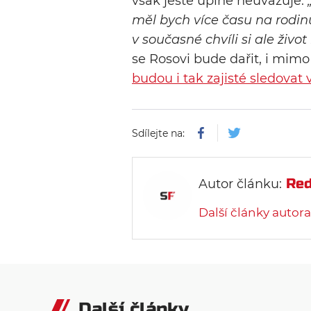
však ještě úplně neuvažuje.
měl bych více času na rodin
v současné chvíli si ale živ
se Rosovi bude dařit, i mimo
budou i tak zajisté sledovat
Sdílejte na:
Red
Autor článku:
Další články autora
Další články