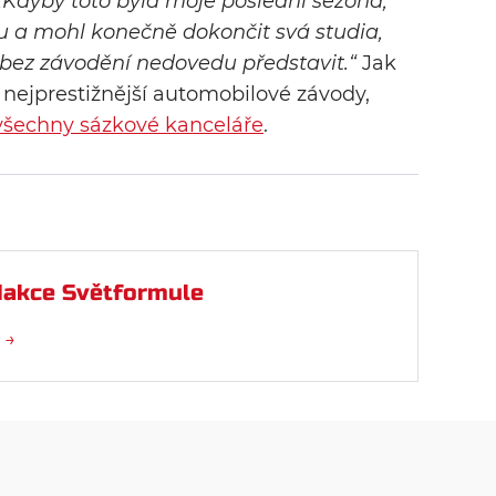
„Kdyby toto byla moje poslední sezóna,
u a mohl konečně dokončit svá studia,
ot bez závodění nedovedu představit.“
Jak
 nejprestižnější automobilové závody,
 všechny sázkové kanceláře
.
akce Světformule
 →