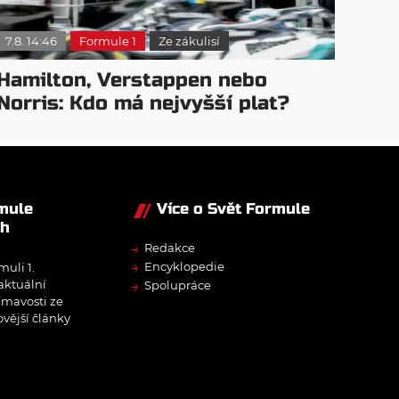
7.8. 14:46
Formule 1
Ze zákulisí
Hamilton, Verstappen nebo
Norris: Kdo má nejvyšší plat?
rmule
Více o Svět Formule
ch
→
Redakce
→
Encyklopedie
muli 1.
→
 aktuální
Spolupráce
ímavosti ze
ovější články