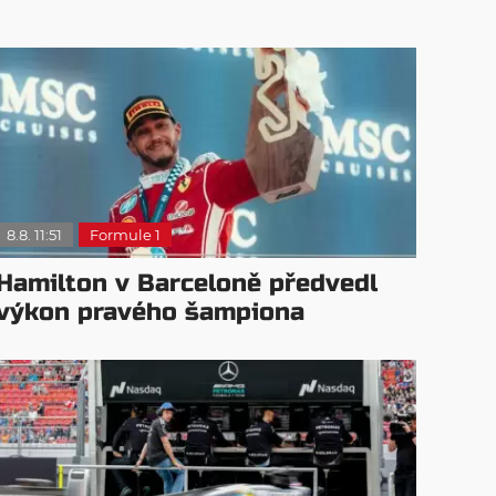
8.8. 11:51
Formule 1
Hamilton v Barceloně předvedl
výkon pravého šampiona