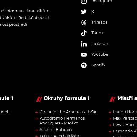
Instagram
řené informace fanouškům
X
 divákům. Redakční obsah
Threads
lost prostředí
Tiktok
LinkedIn
Youtube
Spotify
ule 1
Okruhy formule 1
Mistři 
→
→
onelli
Circuit of the Americas - USA
Lando Norri
→
→
Autódromo Hermanos
Max Versta
Rodríguez - Mexiko
→
Lewis Hami
→
Sachír - Bahrajn
→
Fernando A
→
Baku - Ázerbájdžán