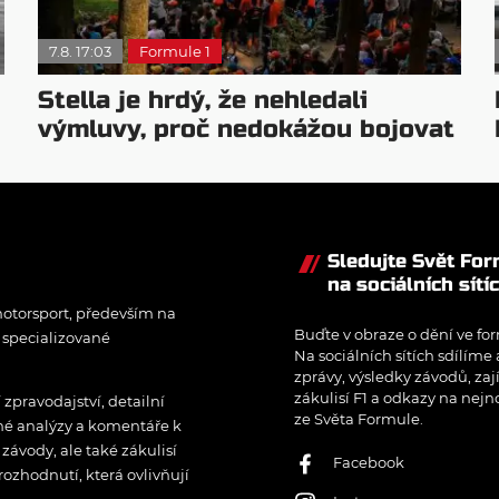
7.8. 17:03
Formule 1
Stella je hrdý, že nehledali
výmluvy, proč nedokážou bojovat
o titul
Sledujte Svět Fo
na sociálních sítí
otorsport, především na
Buďte v obraze o dění ve for
í specializované
Na sociálních sítích sdílíme
zprávy, výsledky závodů, zaj
zákulisí F1 a odkazy na nejn
pravodajství, detailní
ze Světa Formule.
rné analýzy a komentáře k
ávody, ale také zákulisí
Facebook
rozhodnutí, která ovlivňují