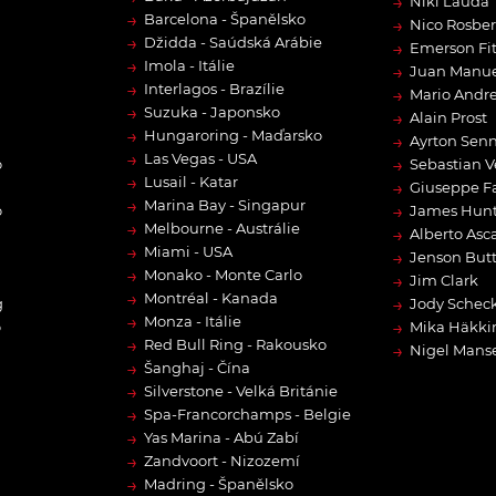
→
Niki Lauda
→
Barcelona - Španělsko
→
Nico Rosbe
→
Džidda - Saúdská Arábie
→
Emerson Fit
→
Imola - Itálie
→
Juan Manue
→
Interlagos - Brazílie
→
Mario Andre
→
Suzuka - Japonsko
→
Alain Prost
→
Hungaroring - Maďarsko
→
Ayrton Sen
→
Las Vegas - USA
→
o
Sebastian V
→
Lusail - Katar
→
Giuseppe F
→
Marina Bay - Singapur
→
o
James Hun
→
Melbourne - Austrálie
→
Alberto Asca
→
Miami - USA
→
Jenson But
→
Monako - Monte Carlo
→
Jim Clark
→
Montréal - Kanada
→
g
Jody Scheck
→
Monza - Itálie
→
o
Mika Häkki
→
Red Bull Ring - Rakousko
→
Nigel Manse
→
Šanghaj - Čína
→
Silverstone - Velká Británie
→
Spa-Francorchamps - Belgie
→
Yas Marina - Abú Zabí
→
Zandvoort - Nizozemí
→
Madring - Španělsko