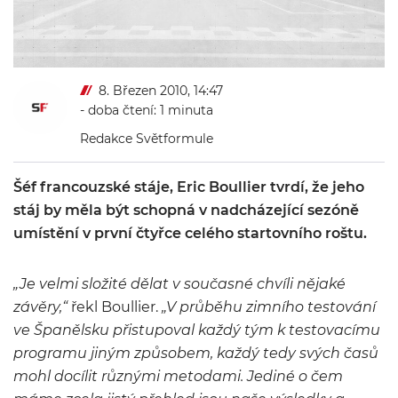
8. Březen 2010, 14:47
- doba čtení: 1 minuta
Redakce Světformule
Šéf francouzské stáje, Eric Boullier tvrdí, že jeho
stáj by měla být schopná v nadcházející sezóně
umístění v první čtyřce celého startovního roštu.
„
Je velmi složité dělat v současné chvíli nějaké
závěry
,“
řekl Boullier.
„
V průběhu zimního testování
ve Španělsku přistupoval každý tým k testovacímu
programu jiným způsobem, každý tedy svých časů
mohl docílit různými metodami. Jediné o čem