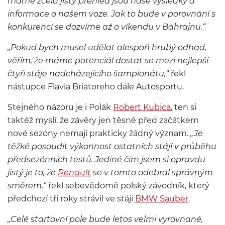
máme zcela jistý přehled jsou naše výsledky a
informace o našem voze. Jak to bude v porovnání s
konkurencí se dozvíme až o víkendu v Bahrajnu
.“
„
Pokud bych musel udělat alespoň hrubý odhad,
věřím, že máme potenciál dostat se mezi nejlepší
čtyři stáje nadcházejícího šampionátu
,“
řekl
nástupce Flavia Briatoreho dále Autosportu.
Stejného názoru je i Polák
Robert Kubica
, ten si
taktéž myslí, že závěry jen těsně před začátkem
nové sezóny nemají prakticky žádný význam.
„
Je
těžké posoudit výkonnost ostatních stájí v průběhu
předsezónních testů. Jediné čím jsem si opravdu
jistý je to, že
Renault
se v tomto odebral správným
směrem
,“
řekl sebevědomě polský závodník, který
předchozí tři roky strávil ve stájí
BMW Sauber
.
„
Celé startovní pole bude letos velmi vyrovnané,