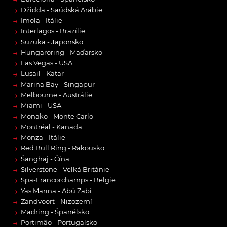
→
Džidda - Saúdská Arábie
→
Imola - Itálie
→
Interlagos - Brazílie
→
Suzuka - Japonsko
→
Hungaroring - Maďarsko
→
Las Vegas - USA
→
Lusail - Katar
→
Marina Bay - Singapur
→
Melbourne - Austrálie
→
Miami - USA
→
Monako - Monte Carlo
→
Montréal - Kanada
→
Monza - Itálie
→
Red Bull Ring - Rakousko
→
Šanghaj - Čína
→
Silverstone - Velká Británie
→
Spa-Francorchamps - Belgie
→
Yas Marina - Abú Zabí
→
Zandvoort - Nizozemí
→
Madring - Španělsko
→
Portimão - Portugalsko