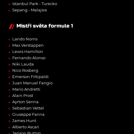
→
Istanbul Park - Turecko
→
Sepang - Malajsie
Mistři světa formule 1
→
Lando Norris
→
Max Verstappen
→
Lewis Hamilton
→
Fernando Alonso
→
Niki Lauda
→
Nico Rosberg
→
Emerson Fittipaldi
→
Juan Manuel Fangio
→
Mario Andretti
→
Alain Prost
→
Ayrton Senna
→
Sebastian Vettel
→
Giuseppe Farina
→
James Hunt
→
Alberto Ascari
→
Jenson Button