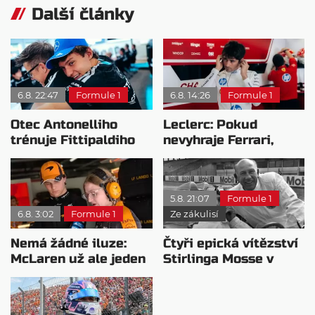
Další články
6.8. 22:47
Formule 1
6.8. 14:26
Formule 1
Otec Antonelliho
Leclerc: Pokud
trénuje Fittipaldiho
nevyhraje Ferrari,
syna: Brazilec
přeji titul
vychvaluje lídra
Antonellimu
5.8. 21:07
Formule 1
6.8. 3:02
Formule 1
Ze zákulisí
Nemá žádné iluze:
Čtyři epická vítězství
McLaren už ale jeden
Stirlinga Mosse v
návrat ze dna dokázal
motorsportu