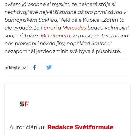
ovšem já osobně si myslím, že některé stáje si
nechávají své největší zbraně až pro první závod v
bahrajnském Sakhiru
,“
řekl dále Kubica.
„
Zatím to
ale vypadá, že
Ferrari
a
Mercedes
budou velmi silní
soupeři, také s
McLarenem
se musí počítat, možná
nás překvapí i někdo jiný, například Sauber
,“
nezapomněl jezdec zmínit své bývalé působiště.
Sdílejte na:
Redakce Světformule
Autor článku: