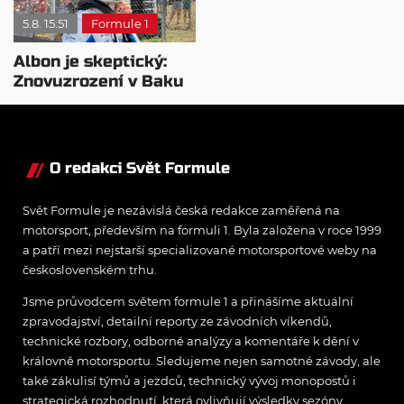
5.8. 15:51
Formule 1
Albon je skeptický:
Znovuzrození v Baku
nepovažuje za reálne
O redakci Svět Formule
Svět Formule je nezávislá česká redakce zaměřená na
motorsport, především na formuli 1. Byla založena v roce 1999
a patří mezi nejstarší specializované motorsportové weby na
československém trhu.
Jsme průvodcem světem formule 1 a přinášíme aktuální
zpravodajství, detailní reporty ze závodních víkendů,
technické rozbory, odborné analýzy a komentáře k dění v
královně motorsportu. Sledujeme nejen samotné závody, ale
také zákulisí týmů a jezdců, technický vývoj monopostů i
strategická rozhodnutí, která ovlivňují výsledky sezóny.