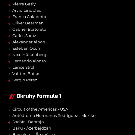
→
Pierre Gasly
→
Arvid Lindblad
→
Franco Colapinto
→
Oliver Bearman
→
Gabriel Bortoleto
→
Carlos Sainz
→
Alexander Albon
→
Esteban Ocon
→
Nico Hülkenberg
→
Fernando Alonso
→
Lance Stroll
→
Valtteri Bottas
→
Sergio Pérez
Okruhy formule 1
→
Circuit of the Americas - USA
→
Autódromo Hermanos Rodríguez - Mexiko
→
Sachír - Bahrajn
→
Baku - Ázerbájdžán
→
Barcelona - Španělsko