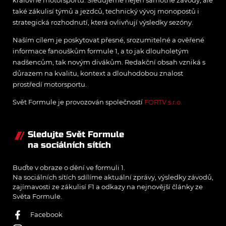
královně motorsportu. Sledujeme nejen samotné závody, ale
také zákulisí týmů a jezdců, technický vývoj monopostů i
strategická rozhodnutí, která ovlivňují výsledky sezóny.
Naším cílem je poskytovat přesné, srozumitelné a ověřené
informace fanouškům formule 1, a to jak dlouholetým
nadšencům, tak novým divákům. Redakční obsah vzniká s
důrazem na kvalitu, kontext a dlouhodobou znalost
prostředí motorsportu.
Svět Formule je provozován společností
FORTV s.r.o.
Sledujte Svět Formule
na sociálních sítích
Buďte v obraze o dění ve formuli 1.
Na sociálních sítích sdílíme aktuální zprávy, výsledky závodů,
zajímavosti ze zákulisí F1 a odkazy na nejnovější články ze
Světa Formule.
Facebook