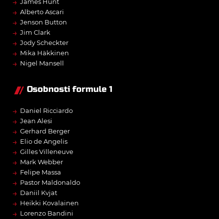
→
James Hunt
→
Alberto Ascari
→
Jenson Button
→
Jim Clark
→
Jody Scheckter
→
Mika Häkkinen
→
Nigel Mansell
Osobnosti formule 1
→
Daniel Ricciardo
→
Jean Alesi
→
Gerhard Berger
→
Elio de Angelis
→
Gilles Villeneuve
→
Mark Webber
→
Felipe Massa
→
Pastor Maldonaldo
→
Daniil Kvjat
→
Heikki Kovalainen
→
Lorenzo Bandini