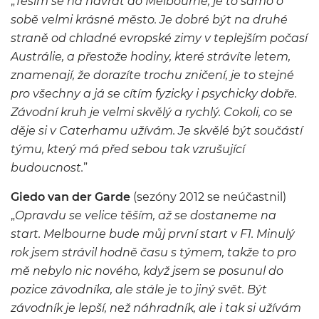
„
Těším se na návrat do Melbourne, je to samo o
sobě velmi krásné město. Je dobré být na druhé
straně od chladné evropské zimy v teplejším počasí
Austrálie, a přestože hodiny, které strávíte letem,
znamenají, že dorazíte trochu zničení, je to stejné
pro všechny a já se cítím fyzicky i psychicky dobře.
Závodní kruh je velmi skvělý a rychlý. Cokoli, co se
děje si v Caterhamu užívám. Je skvělé být součástí
týmu, který má před sebou tak vzrušující
budoucnost.
”
Giedo van der Garde
(sezóny 2012 se neúčastnil)
„
Opravdu se velice těším, až se dostaneme na
start. Melbourne bude můj první start v F1. Minulý
rok jsem strávil hodně času s týmem, takže to pro
mě nebylo nic nového, když jsem se posunul do
pozice závodníka, ale stále je to jiný svět. Být
závodník je lepší, než náhradník, ale i tak si užívám