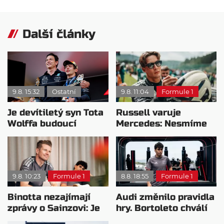
Další články
9.8. 15:32
Ostatní
9.8. 11:04
Formule 1
Je devítiletý syn Tota
Russell varuje
Wolffa budoucí
Mercedes: Nesmíme
hvězdou F1?
usnout na vavřínech
9.8. 10:23
Formule 1
8.8. 18:55
Formule 1
Binotta nezajímají
Audi změnilo pravidla
zprávy o Sainzovi: Je
hry. Bortoleto chválí
to důkaz, že Audi
nový tým i jeho