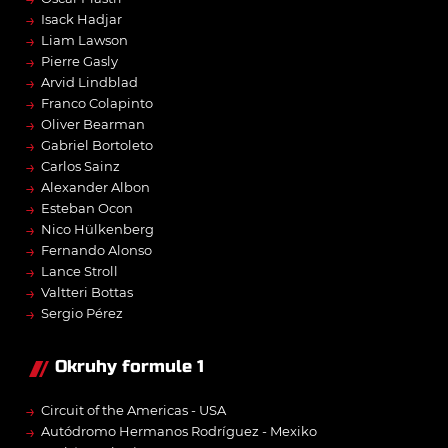
→
Isack Hadjar
→
Liam Lawson
→
Pierre Gasly
→
Arvid Lindblad
→
Franco Colapinto
→
Oliver Bearman
→
Gabriel Bortoleto
→
Carlos Sainz
→
Alexander Albon
→
Esteban Ocon
→
Nico Hülkenberg
→
Fernando Alonso
→
Lance Stroll
→
Valtteri Bottas
→
Sergio Pérez
Okruhy formule 1
→
Circuit of the Americas - USA
→
Autódromo Hermanos Rodríguez - Mexiko