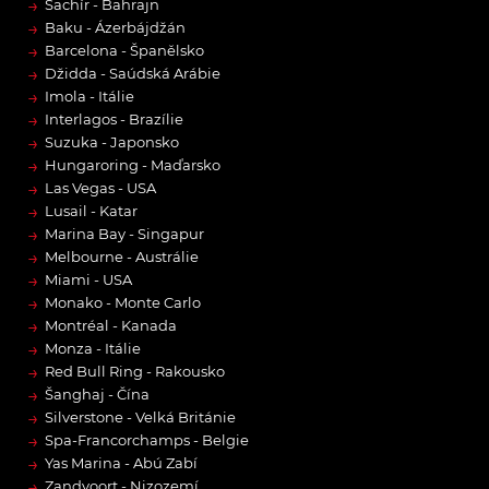
→
Sachír - Bahrajn
→
Baku - Ázerbájdžán
→
Barcelona - Španělsko
→
Džidda - Saúdská Arábie
→
Imola - Itálie
→
Interlagos - Brazílie
→
Suzuka - Japonsko
→
Hungaroring - Maďarsko
→
Las Vegas - USA
→
Lusail - Katar
→
Marina Bay - Singapur
→
Melbourne - Austrálie
→
Miami - USA
→
Monako - Monte Carlo
→
Montréal - Kanada
→
Monza - Itálie
→
Red Bull Ring - Rakousko
→
Šanghaj - Čína
→
Silverstone - Velká Británie
→
Spa-Francorchamps - Belgie
→
Yas Marina - Abú Zabí
→
Zandvoort - Nizozemí