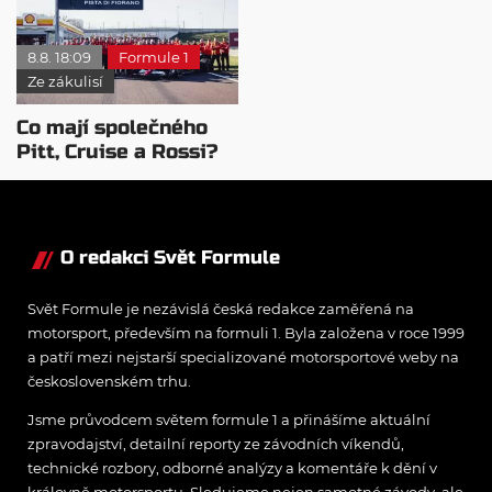
roste
mentalitu
8.8. 18:09
Formule 1
Ze zákulisí
Co mají společného
Pitt, Cruise a Rossi?
Všichni řídili
monopost F1
O redakci Svět Formule
Svět Formule je nezávislá česká redakce zaměřená na
motorsport, především na formuli 1. Byla založena v roce 1999
a patří mezi nejstarší specializované motorsportové weby na
československém trhu.
Jsme průvodcem světem formule 1 a přinášíme aktuální
zpravodajství, detailní reporty ze závodních víkendů,
technické rozbory, odborné analýzy a komentáře k dění v