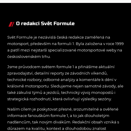
pravého šampiona
O redakci Svět Formule
Svět Formule je nezávislá česká redakce zaměřená na
motorsport, především na formuli 1. Byla založena v roce 1999
a patří mezi nejstarší specializované motorsportové weby na
československém trhu.
Jsme průvodcem světem formule 1 a přinášíme aktuální
zpravodajství, detailní reporty ze závodních víkendů,
technické rozbory, odborné analýzy a komentáře k dění v
královně motorsportu. Sledujeme nejen samotné závody, ale
také zákulisí týmů a jezdců, technický vývoj monopostů i
strategická rozhodnutí, která ovlivňují výsledky sezóny.
Naším cílem je poskytovat přesné, srozumitelné a ověřené
informace fanouškům formule 1, a to jak dlouholetým
nadšencům, tak novým divákům. Redakční obsah vzniká s
důrazem na kvalitu, kontext a dlouhodobou znalost