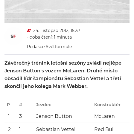
24. Listopad 2012, 15:37
- doba čtení: 1 minuta
Redakce Světformule
Závěrečný trénink letošní sezóny zvládl nejlépe
Jenson Button s vozem McLaren. Druhé místo
obsadil lídr šampionátu Sebastian Vettel a třetí
skončil jeho kolega Mark Webber.
P
#
Jezdec
Konstruktér
1
3
Jenson Button
McLaren
2
1
Sebastian Vettel
Red Bull