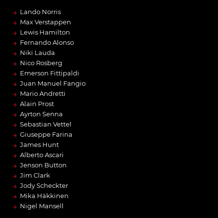
→
Lando Norris
→
Max Verstappen
→
Lewis Hamilton
→
Fernando Alonso
→
Niki Lauda
→
Nico Rosberg
→
Emerson Fittipaldi
→
Juan Manuel Fangio
→
Mario Andretti
→
Alain Prost
→
Ayrton Senna
→
Sebastian Vettel
→
Giuseppe Farina
→
James Hunt
→
Alberto Ascari
→
Jenson Button
→
Jim Clark
→
Jody Scheckter
→
Mika Häkkinen
→
Nigel Mansell