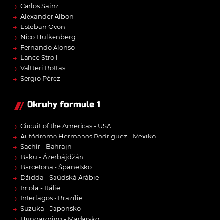
→
Carlos Sainz
→
Alexander Albon
→
Esteban Ocon
→
Nico Hülkenberg
→
Fernando Alonso
→
Lance Stroll
→
Valtteri Bottas
→
Sergio Pérez
Okruhy formule 1
→
Circuit of the Americas - USA
→
Autódromo Hermanos Rodríguez - Mexiko
→
Sachír - Bahrajn
→
Baku - Ázerbájdžán
→
Barcelona - Španělsko
→
Džidda - Saúdská Arábie
→
Imola - Itálie
→
Interlagos - Brazílie
→
Suzuka - Japonsko
→
Hungaroring - Maďarsko