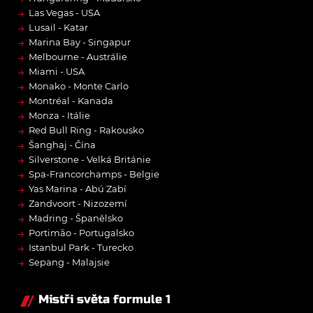
→
Las Vegas - USA
→
Lusail - Katar
→
Marina Bay - Singapur
→
Melbourne - Austrálie
→
Miami - USA
→
Monako - Monte Carlo
→
Montréal - Kanada
→
Monza - Itálie
→
Red Bull Ring - Rakousko
→
Šanghaj - Čína
→
Silverstone - Velká Británie
→
Spa-Francorchamps - Belgie
→
Yas Marina - Abú Zabí
→
Zandvoort - Nizozemí
→
Madring - Španělsko
→
Portimão - Portugalsko
→
Istanbul Park - Turecko
→
Sepang - Malajsie
Mistři světa formule 1