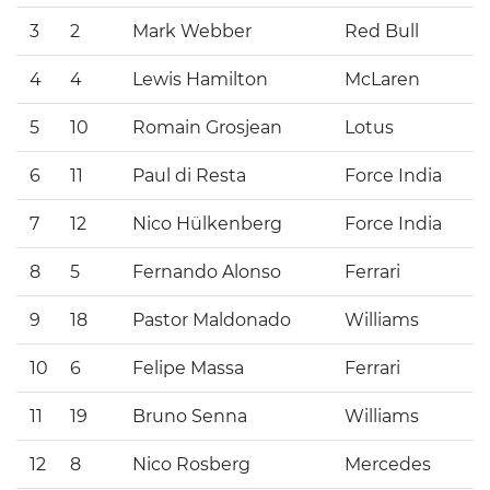
3
2
Mark Webber
Red Bull
4
4
Lewis Hamilton
McLaren
5
10
Romain Grosjean
Lotus
6
11
Paul di Resta
Force India
7
12
Nico Hülkenberg
Force India
8
5
Fernando Alonso
Ferrari
9
18
Pastor Maldonado
Williams
10
6
Felipe Massa
Ferrari
11
19
Bruno Senna
Williams
12
8
Nico Rosberg
Mercedes