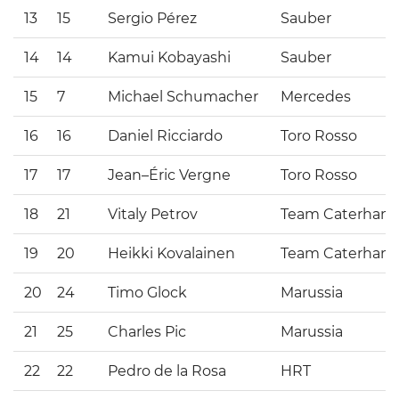
13
15
Sergio Pérez
Sauber
14
14
Kamui Kobayashi
Sauber
15
7
Michael Schumacher
Mercedes
16
16
Daniel Ricciardo
Toro Rosso
17
17
Jean–Éric Vergne
Toro Rosso
18
21
Vitaly Petrov
Team Caterham
19
20
Heikki Kovalainen
Team Caterham
20
24
Timo Glock
Marussia
21
25
Charles Pic
Marussia
22
22
Pedro de la Rosa
HRT