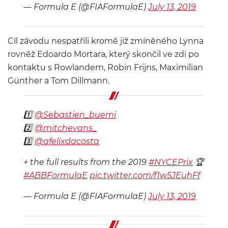
— Formula E (@FIAFormulaE)
July 13, 2019
Cíl závodu nespatřili kromě již zmíněného Lynna
rovněž Edoardo Mortara, který skončil ve zdi po
kontaktu s Rowlandem, Robin Frijns, Maximilian
Günther a Tom Dillmann.
1️⃣
@Sebastien_buemi
2️⃣
@mitchevans_
3️⃣
@afelixdacosta
+ the full results from the 2019
#NYCEPrix
🏆
#ABBFormulaE
pic.twitter.com/f1w5JEuhFf
— Formula E (@FIAFormulaE)
July 13, 2019