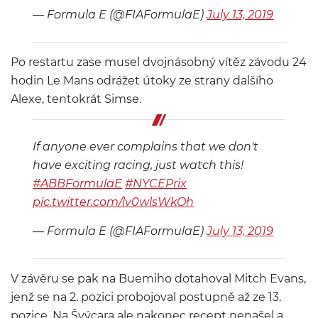
— Formula E (@FIAFormulaE)
July 13, 2019
Po restartu zase musel dvojnásobný vítěz závodu 24
hodin Le Mans odrážet útoky ze strany dalšího
Alexe, tentokrát Simse.
If anyone ever complains that we don't
have exciting racing, just watch this!
#ABBFormulaE
#NYCEPrix
pic.twitter.com/lv0wlsWkOh
— Formula E (@FIAFormulaE)
July 13, 2019
V závěru se pak na Buemiho dotahoval Mitch Evans,
jenž se na 2. pozici probojoval postupně až ze 13.
pozice. Na Švýcara ale nakonec recept nenašel a