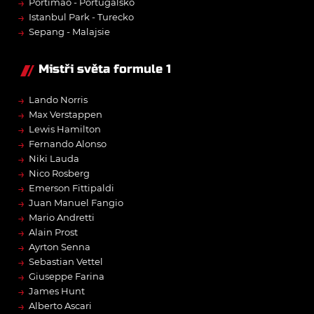
→
Portimão - Portugalsko
→
Istanbul Park - Turecko
→
Sepang - Malajsie
Mistři světa formule 1
→
Lando Norris
→
Max Verstappen
→
Lewis Hamilton
→
Fernando Alonso
→
Niki Lauda
→
Nico Rosberg
→
Emerson Fittipaldi
→
Juan Manuel Fangio
→
Mario Andretti
→
Alain Prost
→
Ayrton Senna
→
Sebastian Vettel
→
Giuseppe Farina
→
James Hunt
→
Alberto Ascari