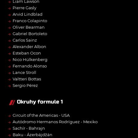
→
Liam Lawson
→
Pierre Gasly
→
Arvid Lindblad
→
Franco Colapinto
→
Oliver Bearman
→
Gabriel Bortoleto
→
Carlos Sainz
→
Alexander Albon
→
Esteban Ocon
→
Nico Hülkenberg
→
Fernando Alonso
→
Lance Stroll
→
Valtteri Bottas
→
Sergio Pérez
Okruhy formule 1
→
Circuit of the Americas - USA
→
Autódromo Hermanos Rodríguez - Mexiko
→
Sachír - Bahrajn
→
Baku - Ázerbájdžán