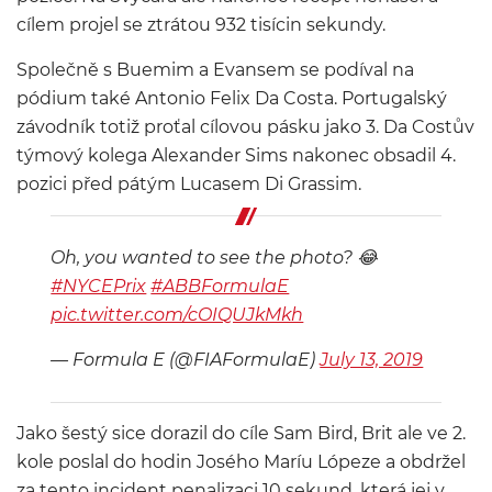
cílem projel se ztrátou 932 tisícin sekundy.
Společně s Buemim a Evansem se podíval na
pódium také Antonio Felix Da Costa. Portugalský
závodník totiž proťal cílovou pásku jako 3. Da Costův
týmový kolega Alexander Sims nakonec obsadil 4.
pozici před pátým Lucasem Di Grassim.
Oh, you wanted to see the photo? 😂
#NYCEPrix
#ABBFormulaE
pic.twitter.com/cOIQUJkMkh
— Formula E (@FIAFormulaE)
July 13, 2019
Jako šestý sice dorazil do cíle Sam Bird, Brit ale ve 2.
kole poslal do hodin Josého Maríu Lópeze a obdržel
za tento incident penalizaci 10 sekund, která jej v