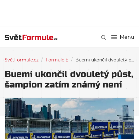
Menu
SvětFormule.cz
/
Formule E
/
Buemi ukončil dvouletý půst, šampion zatím známý není
Buemi ukončil dvouletý půst,
šampion zatím známý není