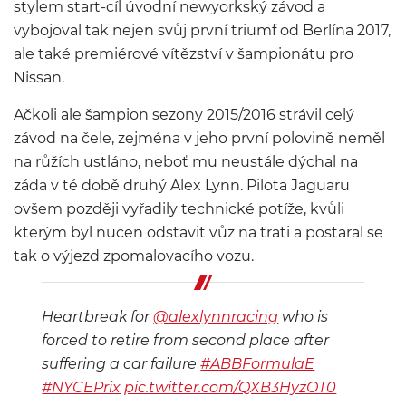
stylem start-cíl úvodní newyorkský závod a
vybojoval tak nejen svůj první triumf od Berlína 2017,
ale také premiérové vítězství v šampionátu pro
Nissan.
Ačkoli ale šampion sezony 2015/2016 strávil celý
závod na čele, zejména v jeho první polovině neměl
na růžích ustláno, neboť mu neustále dýchal na
záda v té době druhý Alex Lynn. Pilota Jaguaru
ovšem později vyřadily technické potíže, kvůli
kterým byl nucen odstavit vůz na trati a postaral se
tak o výjezd zpomalovacího vozu.
Heartbreak for
@alexlynnracing
who is
forced to retire from second place after
suffering a car failure
#ABBFormulaE
#NYCEPrix
pic.twitter.com/QXB3HyzOT0