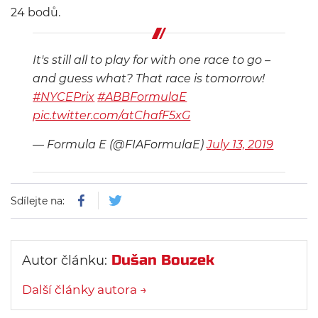
24 bodů.
It's still all to play for with one race to go –
and guess what? That race is tomorrow!
#NYCEPrix
#ABBFormulaE
pic.twitter.com/atChafF5xG
— Formula E (@FIAFormulaE)
July 13, 2019
Sdílejte na:
Dušan Bouzek
Autor článku:
Další články autora →