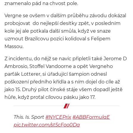
znamenalo pád na chvost pole.
Vergne se ovšem v dalším průběhu závodu dokázal
probojovat do nejlepší desítky zpět, v posledním
kole jej ale potkala další smůla, když ve snaze
uzmout Brazilcovu pozici kolidoval s Felipem
Massou.
Z incidentu, do nějž se navíc připletli také Jerome D
´Ambrosio, Stoffel Vandoorne a opět Vergneho
parťák Lotterer, si úřadující šampion odnesl
poškození předního křídla a s ním dojel do cíle až
jako 15. Druhý pilot čínské stáje všem dopadl ještě
hůře, když proťal cílovou pásku jako 17.
This. Is. Sport
#NYCEPrix
#ABBFormulaE
pic.twitter.com/st5cFoo0Dq