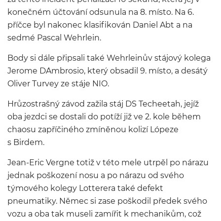
konečném účtování odsunula na 8. místo. Na 6.
příčce byl nakonec klasifikován Daniel Abt a na
sedmé Pascal Wehrlein.
Body si dále připsali také Wehrleinův stájový kolega
Jerome D´Ambrosio, který obsadil 9. místo, a desátý
Oliver Turvey ze stáje NIO.
Hrůzostrašný závod zažila stáj DS Techeetah, jejíž
oba jezdci se dostali do potíží již ve 2. kole během
chaosu zapříčiného zmíněnou kolizí Lópeze
s Birdem.
Jean-Eric Vergne totiž v této mele utrpěl po nárazu
jednak poškození nosu a po nárazu od svého
týmového kolegy Lotterera také defekt
pneumatiky. Němec si zase poškodil předek svého
vozu a oba tak museli zamířit k mechanikům, což