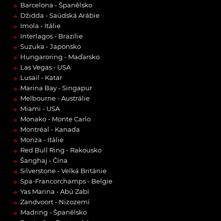
→
Barcelona - Španělsko
→
Džidda - Saúdská Arábie
→
Imola - Itálie
→
Interlagos - Brazílie
→
Suzuka - Japonsko
→
Hungaroring - Maďarsko
→
Las Vegas - USA
→
Lusail - Katar
→
Marina Bay - Singapur
→
Melbourne - Austrálie
→
Miami - USA
→
Monako - Monte Carlo
→
Montréal - Kanada
→
Monza - Itálie
→
Red Bull Ring - Rakousko
→
Šanghaj - Čína
→
Silverstone - Velká Británie
→
Spa-Francorchamps - Belgie
→
Yas Marina - Abú Zabí
→
Zandvoort - Nizozemí
→
Madring - Španělsko