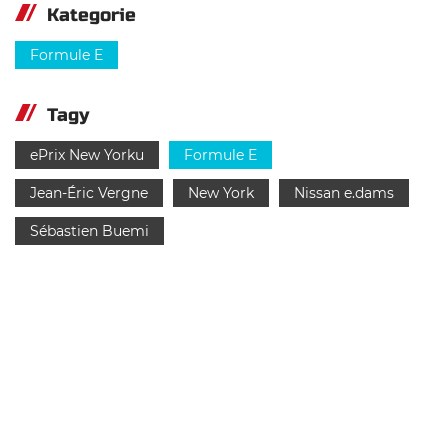
Kategorie
Formule E
Tagy
ePrix New Yorku
Formule E
Jean-Éric Vergne
New York
Nissan e.dams
Sébastien Buemi