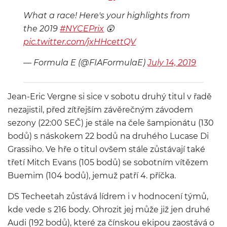
What a race! Here's your highlights from
the 2019
#NYCEPrix
😲
pic.twitter.com/jxHHcettQV
— Formula E (@FIAFormulaE)
July 14, 2019
Jean-Eric Vergne si sice v sobotu druhý titul v řadě
nezajistil, před zítřejším závěrečným závodem
sezony (22:00 SEČ) je stále na čele šampionátu (130
bodů) s náskokem 22 bodů na druhého Lucase Di
Grassiho. Ve hře o titul ovšem stále zůstávají také
třetí Mitch Evans (105 bodů) se sobotním vítězem
Buemim (104 bodů), jemuž patří 4. příčka.
DS Techeetah zůstává lídrem i v hodnocení týmů,
kde vede s 216 body. Ohrozit jej může již jen druhé
Audi (192 bodů), které za čínskou ekipou zaostává o