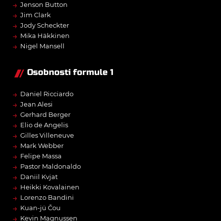
→
Jenson Button
→
Jim Clark
→
Jody Scheckter
→
Mika Häkkinen
→
Nigel Mansell
Osobnosti formule 1
→
Daniel Ricciardo
→
Jean Alesi
→
Gerhard Berger
→
Elio de Angelis
→
Gilles Villeneuve
→
Mark Webber
→
Felipe Massa
→
Pastor Maldonaldo
→
Daniil Kvjat
→
Heikki Kovalainen
→
Lorenzo Bandini
→
Kuan-jü Čou
→
Kevin Magnussen