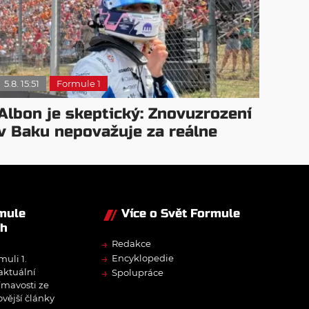
5.8. 15:51
Formule 1
Albon je skeptický: Znovuzrození
v Baku nepovažuje za reálne
rmule
Více o Svět Formule
ch
→
Redakce
→
Encyklopedie
muli 1.
→
 aktuální
Spolupráce
ímavosti ze
ovější články