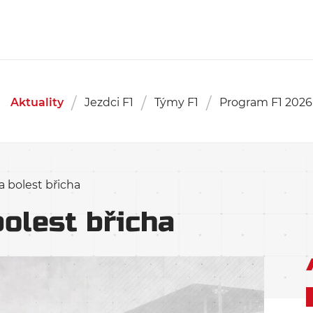
Aktuality
Jezdci F1
Týmy F1
Program F1 2026
a bolest břicha
bolest břicha