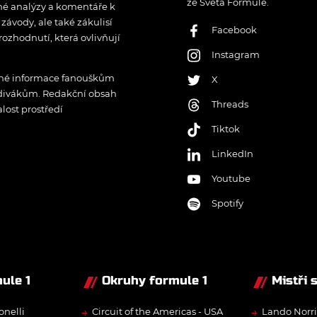
ze Světa Formule.
rné analýzy a komentáře k
ávody, ale také zákulisí
Facebook
rozhodnutí, která ovlivňují
Instagram
řené informace fanouškům
X
 divákům. Redakční obsah
Threads
lost prostředí
Tiktok
LinkedIn
Youtube
Spotify
ule 1
Okruhy formule 1
Mistři 
→
→
onelli
Circuit of the Americas - USA
Lando Norri