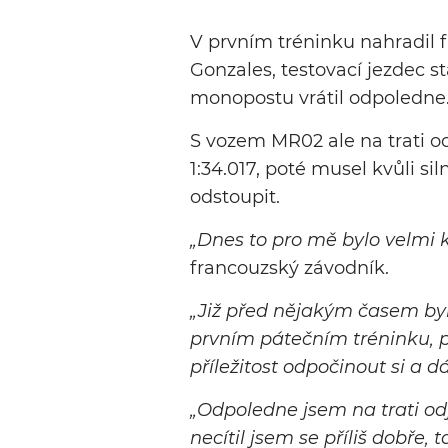
V prvním tréninku nahradil 
Gonzales, testovací jezdec s
monopostu vrátil odpoledne
S vozem MR02 ale na trati o
1:34.017, poté musel kvůli s
odstoupit.
„Dnes to pro mě bylo velmi k
francouzský závodník.
„Již před nějakým časem byl
prvním pátečním tréninku, p
příležitost odpočinout si a 
„Odpoledne jsem na trati odje
necítil jsem se příliš dobře, 