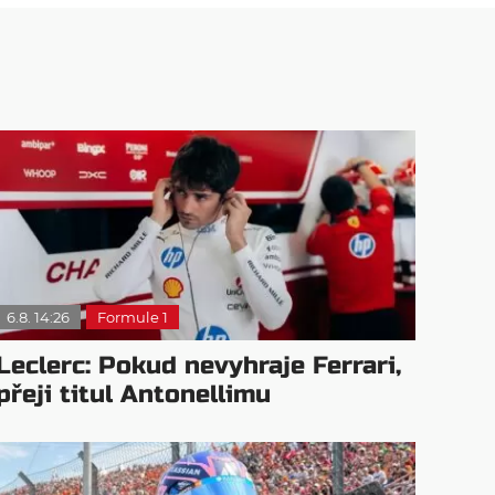
6.8. 14:26
Formule 1
Leclerc: Pokud nevyhraje Ferrari,
přeji titul Antonellimu