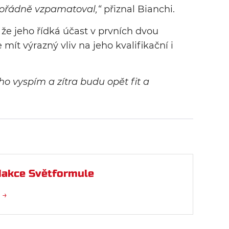
pořádně vzpamatoval,“
přiznal Bianchi.
 že jeho řídká účast v prvních dvou
mít výrazný vliv na jeho kvalifikační i
ho vyspím a zítra budu opět fit a
akce Světformule
 →