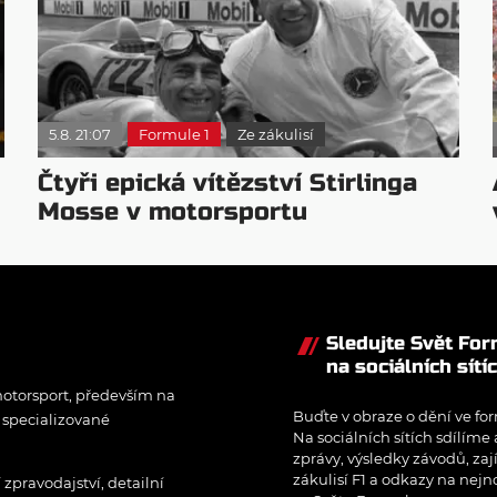
5.8. 21:07
Formule 1
Ze zákulisí
Čtyři epická vítězství Stirlinga
Mosse v motorsportu
Sledujte Svět Fo
na sociálních sítí
otorsport, především na
Buďte v obraze o dění ve for
í specializované
Na sociálních sítích sdílíme
zprávy, výsledky závodů, zaj
zákulisí F1 a odkazy na nejn
pravodajství, detailní