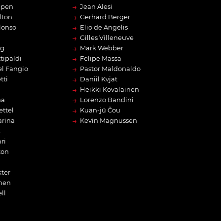
→
ppen
Jean Alesi
→
lton
Gerhard Berger
→
lonso
Elio de Angelis
→
Gilles Villeneuve
→
rg
Mark Webber
→
tipaldi
Felipe Massa
→
l Fangio
Pastor Maldonaldo
→
tti
Daniil Kvjat
→
Heikki Kovalainen
→
na
Lorenzo Bandini
→
ettel
Kuan-jü Čou
→
arina
Kevin Magnussen
t
ri
ton
ter
nen
ll