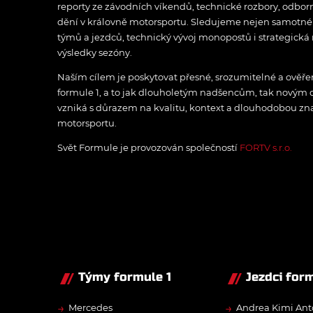
reporty ze závodních víkendů, technické rozbory, odbo
dění v královně motorsportu. Sledujeme nejen samotné z
týmů a jezdců, technický vývoj monopostů i strategická 
výsledky sezóny.
Naším cílem je poskytovat přesné, srozumitelné a ově
formule 1, a to jak dlouholetým nadšencům, tak novým
vzniká s důrazem na kvalitu, kontext a dlouhodobou zna
motorsportu.
Svět Formule je provozován společností
FORTV s.r.o.
Týmy formule 1
Jezdci form
→
→
Mercedes
Andrea Kimi Ant