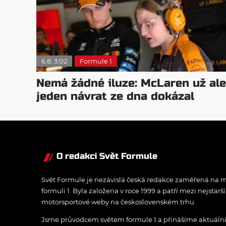
6.8. 3:02
Formule 1
Nemá žádné iluze: McLaren už ale
jeden návrat ze dna dokázal
O redakci Svět Formule
Svět Formule je nezávislá česká redakce zaměřená na m
formuli 1. Byla založena v roce 1999 a patří mezi nejstarš
motorsportové weby na československém trhu.
Jsme průvodcem světem formule 1 a přinášíme aktuální z