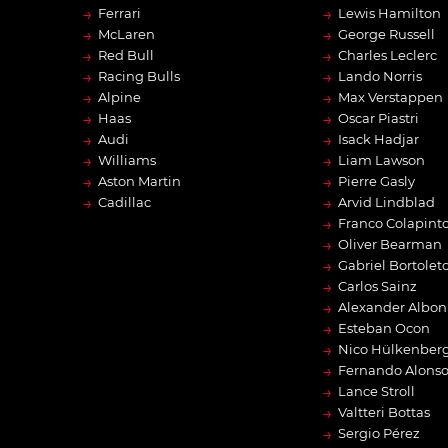
→
→
Ferrari
Lewis Hamilton
→
→
McLaren
George Russell
→
→
Red Bull
Charles Leclerc
→
→
Racing Bulls
Lando Norris
→
→
Alpine
Max Verstappen
→
→
Haas
Oscar Piastri
→
→
Audi
Isack Hadjar
→
→
Williams
Liam Lawson
→
→
Aston Martin
Pierre Gasly
→
→
Cadillac
Arvid Lindblad
→
Franco Colapint
→
Oliver Bearman
→
Gabriel Bortolet
→
Carlos Sainz
→
Alexander Albon
→
Esteban Ocon
→
Nico Hülkenber
→
Fernando Alons
→
Lance Stroll
→
Valtteri Bottas
→
Sergio Pérez