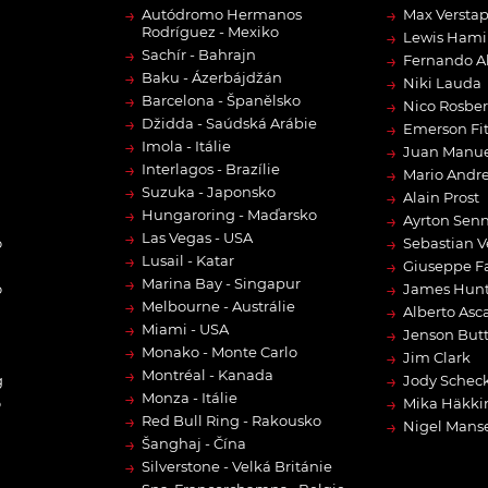
→
→
Autódromo Hermanos
Max Versta
Rodríguez - Mexiko
→
Lewis Hami
→
Sachír - Bahrajn
→
Fernando A
→
Baku - Ázerbájdžán
→
Niki Lauda
→
Barcelona - Španělsko
→
Nico Rosbe
→
Džidda - Saúdská Arábie
→
Emerson Fit
→
Imola - Itálie
→
Juan Manue
→
Interlagos - Brazílie
→
Mario Andre
→
Suzuka - Japonsko
→
Alain Prost
→
Hungaroring - Maďarsko
→
Ayrton Sen
→
Las Vegas - USA
→
o
Sebastian V
→
Lusail - Katar
→
Giuseppe F
→
Marina Bay - Singapur
→
o
James Hun
→
Melbourne - Austrálie
→
Alberto Asca
→
Miami - USA
→
Jenson But
→
Monako - Monte Carlo
→
Jim Clark
→
Montréal - Kanada
→
g
Jody Scheck
→
Monza - Itálie
→
o
Mika Häkki
→
Red Bull Ring - Rakousko
→
Nigel Manse
→
Šanghaj - Čína
→
Silverstone - Velká Británie