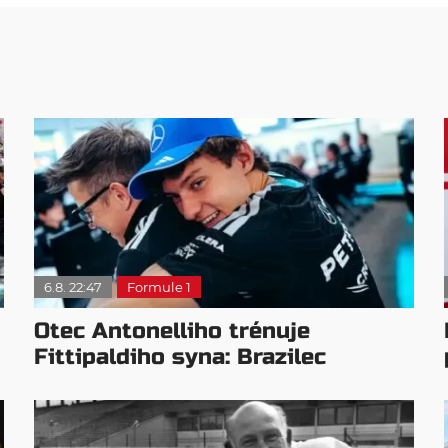
6.8. 22:47
Formule 1
Otec Antonelliho trénuje
Fittipaldiho syna: Brazilec
vychvaluje lídra