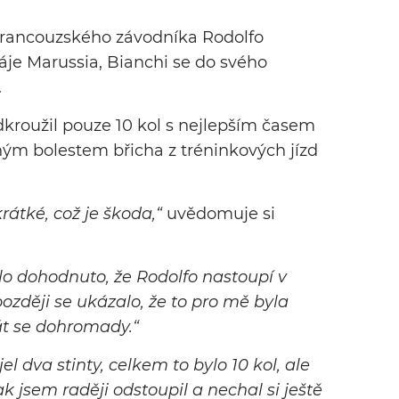
francouzského závodníka Rodolfo
táje Marussia, Bianchi se do svého
.
dkroužil pouze 10 kol s nejlepším časem
ilným bolestem břicha z tréninkových jízd
rátké, což je škoda,“
uvědomuje si
o dohodnuto, že Rodolfo nastoupí v
ozději se ukázalo, že to pro mě byla
dát se dohromady.“
l dva stinty, celkem to bylo 10 kol, ale
tak jsem raději odstoupil a nechal si ještě