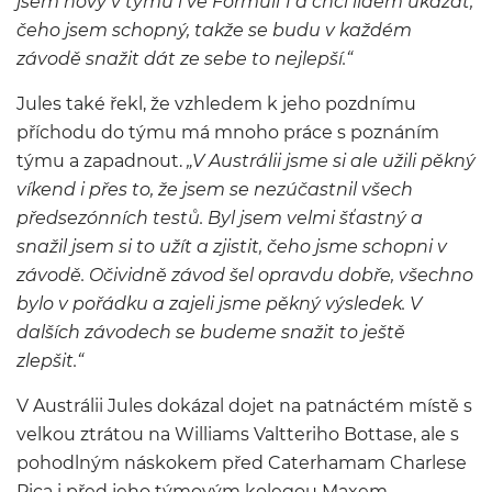
jsem nový v týmu i ve Formuli 1 a chci lidem ukázat,
čeho jsem schopný, takže se budu v každém
závodě snažit dát ze sebe to nejlepší.“
Jules také řekl, že vzhledem k jeho pozdnímu
příchodu do týmu má mnoho práce s poznáním
týmu a zapadnout.
„V Austrálii jsme si ale užili pěkný
víkend i přes to, že jsem se nezúčastnil všech
předsezónních testů. Byl jsem velmi šťastný a
snažil jsem si to užít a zjistit, čeho jsme schopni v
závodě. Očividně závod šel opravdu dobře, všechno
bylo v pořádku a zajeli jsme pěkný výsledek. V
dalších závodech se budeme snažit to ještě
zlepšit.“
V Austrálii Jules dokázal dojet na patnáctém místě s
velkou ztrátou na Williams Valtteriho Bottase, ale s
pohodlným náskokem před Caterhamam Charlese
Pica i před jeho týmovým kolegou Maxem