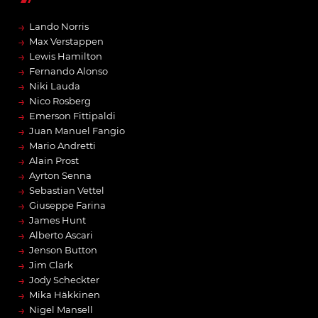
→
Lando Norris
→
Max Verstappen
→
Lewis Hamilton
→
Fernando Alonso
→
Niki Lauda
→
Nico Rosberg
→
Emerson Fittipaldi
→
Juan Manuel Fangio
→
Mario Andretti
→
Alain Prost
→
Ayrton Senna
→
Sebastian Vettel
→
Giuseppe Farina
→
James Hunt
→
Alberto Ascari
→
Jenson Button
→
Jim Clark
→
Jody Scheckter
→
Mika Häkkinen
→
Nigel Mansell