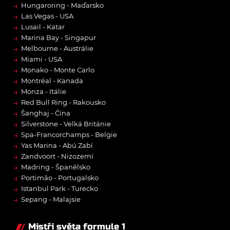
→
Hungaroring - Maďarsko
→
Las Vegas - USA
→
Lusail - Katar
→
Marina Bay - Singapur
→
Melbourne - Austrálie
→
Miami - USA
→
Monako - Monte Carlo
→
Montréal - Kanada
→
Monza - Itálie
→
Red Bull Ring - Rakousko
→
Šanghaj - Čína
→
Silverstone - Velká Británie
→
Spa-Francorchamps - Belgie
→
Yas Marina - Abú Zabí
→
Zandvoort - Nizozemí
→
Madring - Španělsko
→
Portimão - Portugalsko
→
Istanbul Park - Turecko
→
Sepang - Malajsie
Mistři světa formule 1