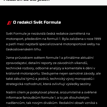
návrat ze dna dokázal
O redakci Svět Formule
Svět Formule je nezávislá česká redakce zaměřená na
motorsport, především na formuli 1. Byla založena v roce 1999
a patří mezi nejstarší specializované motorsportové weby na
československém trhu.
Jsme průvodcem světem formule 1 a přinášíme aktuální
zpravodajství, detailní reporty ze závodních víkendů,
technické rozbory, odborné analýzy a komentáře k dění v
královně motorsportu. Sledujeme nejen samotné závody, ale
také zákulisí týmů a jezdců, technický vývoj monopostů i
strategická rozhodnutí, která ovlivňují výsledky sezóny.
Naším cílem je poskytovat přesné, srozumitelné a ověřené
informace fanouškům formule 1, a to jak dlouholetým
nadšencům, tak novým divákům. Redakční obsah vzniká s