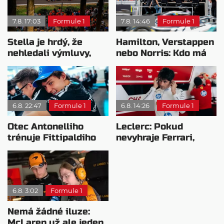
7.8. 17:03
Formule 1
7.8. 14:46
Formule 1
Stella je hrdý, že
Hamilton, Verstappen
nehledali výmluvy,
nebo Norris: Kdo má
proč nedokážou
nejvyšší plat?
bojovat o titul
6.8. 22:47
Formule 1
6.8. 14:26
Formule 1
Otec Antonelliho
Leclerc: Pokud
trénuje Fittipaldiho
nevyhraje Ferrari,
syna: Brazilec
přeji titul
vychvaluje lídra
Antonellimu
6.8. 3:02
Formule 1
Nemá žádné iluze:
McLaren už ale jeden