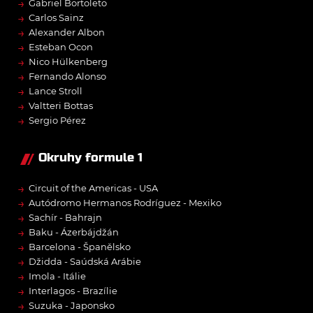
→
Gabriel Bortoleto
→
Carlos Sainz
→
Alexander Albon
→
Esteban Ocon
→
Nico Hülkenberg
→
Fernando Alonso
→
Lance Stroll
→
Valtteri Bottas
→
Sergio Pérez
Okruhy formule 1
→
Circuit of the Americas - USA
→
Autódromo Hermanos Rodríguez - Mexiko
→
Sachír - Bahrajn
→
Baku - Ázerbájdžán
→
Barcelona - Španělsko
→
Džidda - Saúdská Arábie
→
Imola - Itálie
→
Interlagos - Brazílie
→
Suzuka - Japonsko