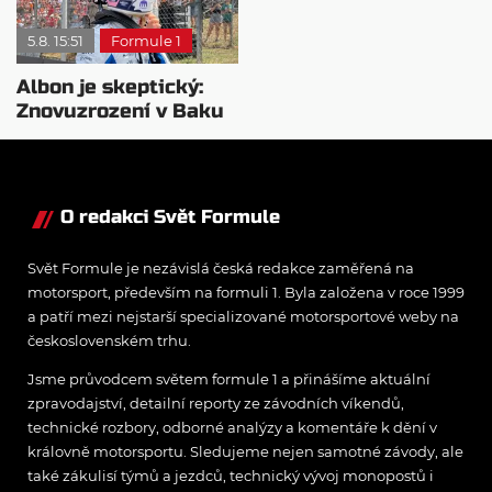
5.8. 15:51
Formule 1
Albon je skeptický:
Znovuzrození v Baku
nepovažuje za reálne
O redakci Svět Formule
Svět Formule je nezávislá česká redakce zaměřená na
motorsport, především na formuli 1. Byla založena v roce 1999
a patří mezi nejstarší specializované motorsportové weby na
československém trhu.
Jsme průvodcem světem formule 1 a přinášíme aktuální
zpravodajství, detailní reporty ze závodních víkendů,
technické rozbory, odborné analýzy a komentáře k dění v
královně motorsportu. Sledujeme nejen samotné závody, ale
také zákulisí týmů a jezdců, technický vývoj monopostů i