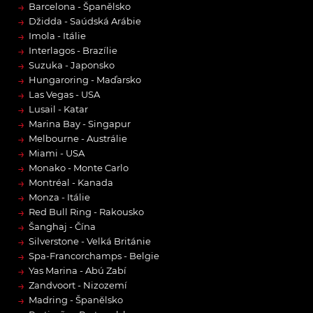
→
Barcelona - Španělsko
→
Džidda - Saúdská Arábie
→
Imola - Itálie
→
Interlagos - Brazílie
→
Suzuka - Japonsko
→
Hungaroring - Maďarsko
→
Las Vegas - USA
→
Lusail - Katar
→
Marina Bay - Singapur
→
Melbourne - Austrálie
→
Miami - USA
→
Monako - Monte Carlo
→
Montréal - Kanada
→
Monza - Itálie
→
Red Bull Ring - Rakousko
→
Šanghaj - Čína
→
Silverstone - Velká Británie
→
Spa-Francorchamps - Belgie
→
Yas Marina - Abú Zabí
→
Zandvoort - Nizozemí
→
Madring - Španělsko