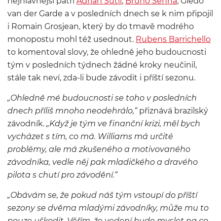
nejhlavnější patří
Adrian Sutil
,
Bruno Senna
, Giedo
van der Garde a v posledních dnech se k nim připojil
i Romain Grosjean, který by do tmavě modrého
monopostu mohl též usednout.
Rubens Barrichello
to komentoval slovy, že ohledně jeho budoucnosti
tým v posledních týdnech žádné kroky neučinil,
stále tak neví, zda-li bude závodit i příští sezonu.
„Ohledně mé budoucnosti se toho v posledních
dnech příliš mnoho neodehrálo,“
přiznává brazilský
závodník.
„Když je tým ve finanční krizi, měl bych
vycházet s tím, co má. Williams má určité
problémy, ale má zkušeného a motivovaného
závodníka, vedle něj pak mladičkého a dravého
pilota s chutí pro závodění.“
„Obávám se, že pokud náš tým vstoupí do příští
sezony se dvěma mladými závodníky, může mu to
pouze uškodit. Věřím, že vedení bude myslet na co