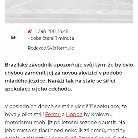
1. Září 2011, 14:45
- doba čtení: 1 minuta
Redakce Světformule
Brazilský závodník upozorňuje svůj tým, že by bylo
chybou zaměnit jej za novou akvizici v podobě
mladého jezdce. Naráží tak na stále se šířící
spekulace o jeho odchodu.
V posledních dnech se stále více šíří spekulace, že
bývalý pilot stájí
Ferrari
a
Honda
by královnu
motorismu mohl již po letošní sezoně opustit. Na
jeho místo se tlačí hned několik zájemců, mezi ty