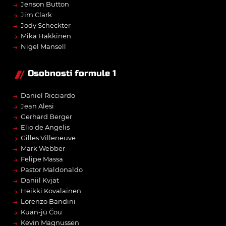
→
Jenson Button
→
Jim Clark
→
Jody Scheckter
→
Mika Häkkinen
→
Nigel Mansell
Osobnosti formule 1
→
Daniel Ricciardo
→
Jean Alesi
→
Gerhard Berger
→
Elio de Angelis
→
Gilles Villeneuve
→
Mark Webber
→
Felipe Massa
→
Pastor Maldonaldo
→
Daniil Kvjat
→
Heikki Kovalainen
→
Lorenzo Bandini
→
Kuan-jü Čou
→
Kevin Magnussen