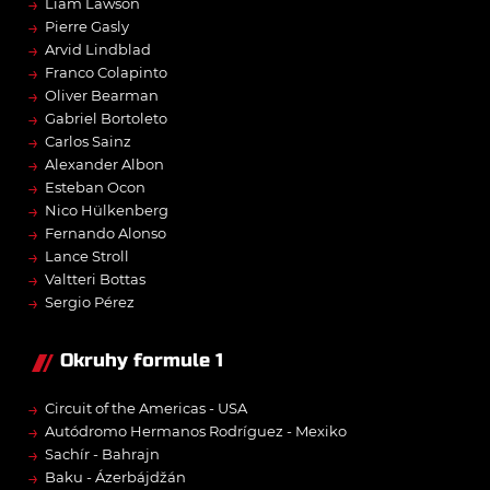
→
Liam Lawson
→
Pierre Gasly
→
Arvid Lindblad
→
Franco Colapinto
→
Oliver Bearman
→
Gabriel Bortoleto
→
Carlos Sainz
→
Alexander Albon
→
Esteban Ocon
→
Nico Hülkenberg
→
Fernando Alonso
→
Lance Stroll
→
Valtteri Bottas
→
Sergio Pérez
Okruhy formule 1
→
Circuit of the Americas - USA
→
Autódromo Hermanos Rodríguez - Mexiko
→
Sachír - Bahrajn
→
Baku - Ázerbájdžán