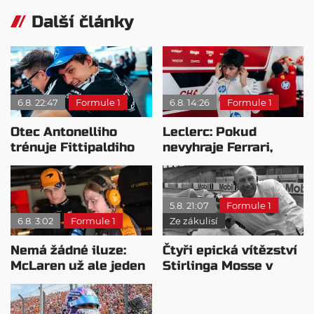
Další články
6.8. 22:47
Formule 1
6.8. 14:26
Formule 1
Otec Antonelliho
Leclerc: Pokud
trénuje Fittipaldiho
nevyhraje Ferrari,
syna: Brazilec
přeji titul
vychvaluje lídra
Antonellimu
5.8. 21:07
Formule 1
6.8. 3:02
Formule 1
Ze zákulisí
Nemá žádné iluze:
Čtyři epická vítězství
McLaren už ale jeden
Stirlinga Mosse v
návrat ze dna dokázal
motorsportu