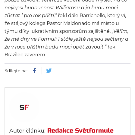
nejlepší budoucnost Williamsu a já budu moci
zůstat i pro rok příští,“
řekl dále Barrichello, který ví,
že stájový kolega Pastor Maldonado má místo u
týmu díky lukrativním sponzorům zajištěné.
„Věřím,
že mé dny ve Formuli 1 stále ještě nejsou sečteny a
že v roce příštím budu moci opět závodit,“
řekl
Brazilec závěrem.
Sdílejte na:
Redakce Světformule
Autor článku: