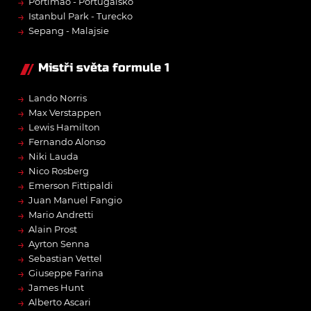
→
Portimão - Portugalsko
→
Istanbul Park - Turecko
→
Sepang - Malajsie
Mistři světa formule 1
→
Lando Norris
→
Max Verstappen
→
Lewis Hamilton
→
Fernando Alonso
→
Niki Lauda
→
Nico Rosberg
→
Emerson Fittipaldi
→
Juan Manuel Fangio
→
Mario Andretti
→
Alain Prost
→
Ayrton Senna
→
Sebastian Vettel
→
Giuseppe Farina
→
James Hunt
→
Alberto Ascari