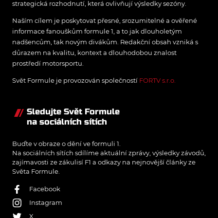
strategická rozhodnutí, která ovlivňují výsledky sezóny.
Naším cílem je poskytovat přesné, srozumitelné a ověřené
informace fanouškům formule 1, a to jak dlouholetým
nadšencům, tak novým divákům. Redakční obsah vzniká s
důrazem na kvalitu, kontext a dlouhodobou znalost
prostředí motorsportu.
Svět Formule je provozován společností
FORTV s.r.o.
Sledujte Svět Formule
na sociálních sítích
Buďte v obraze o dění ve formuli 1.
Na sociálních sítích sdílíme aktuální zprávy, výsledky závodů,
zajímavosti ze zákulisí F1 a odkazy na nejnovější články ze
Světa Formule.
Facebook
Instagram
X