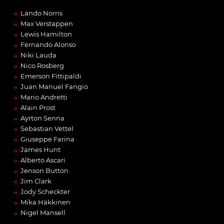
→
Lando Norris
→
Max Verstappen
→
Lewis Hamilton
→
Fernando Alonso
→
Niki Lauda
→
Nico Rosberg
→
Emerson Fittipaldi
→
Juan Manuel Fangio
→
Mario Andretti
→
Alain Prost
→
Ayrton Senna
→
Sebastian Vettel
→
Giuseppe Farina
→
James Hunt
→
Alberto Ascari
→
Jenson Button
→
Jim Clark
→
Jody Scheckter
→
Mika Häkkinen
→
Nigel Mansell