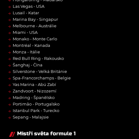
→
→
Las Vegas - USA
→
Lusail - Katar
→
Marina Bay - Singapur
→
Melbourne - Austrálie
→
Miami - USA
→
Monako - Monte Carlo
→
Montréal - Kanada
→
Monza - Itálie
→
Red Bull Ring - Rakousko
→
Šanghaj - Čína
→
Silverstone - Velká Británie
→
Spa-Francorchamps - Belgie
→
Yas Marina - Abú Zabí
→
Zandvoort - Nizozemí
→
Madring - Španělsko
→
Portimão - Portugalsko
→
Istanbul Park - Turecko
→
Sepang - Malajsie
Mistři světa formule 1