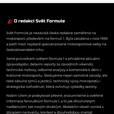
nepovažuje za reálne
O redakci Svět Formule
Svět Formule je nezávislá česká redakce zaměřená na
motorsport, především na formuli 1. Byla založena v roce 1999
a patří mezi nejstarší specializované motorsportové weby na
československém trhu.
Jsme průvodcem světem formule 1 a přinášíme aktuální
zpravodajství, detailní reporty ze závodních víkendů,
technické rozbory, odborné analýzy a komentáře k dění v
královně motorsportu. Sledujeme nejen samotné závody, ale
také zákulisí týmů a jezdců, technický vývoj monopostů i
strategická rozhodnutí, která ovlivňují výsledky sezóny.
Naším cílem je poskytovat přesné, srozumitelné a ověřené
informace fanouškům formule 1, a to jak dlouholetým
nadšencům, tak novým divákům. Redakční obsah vzniká s
důrazem na kvalitu, kontext a dlouhodobou znalost