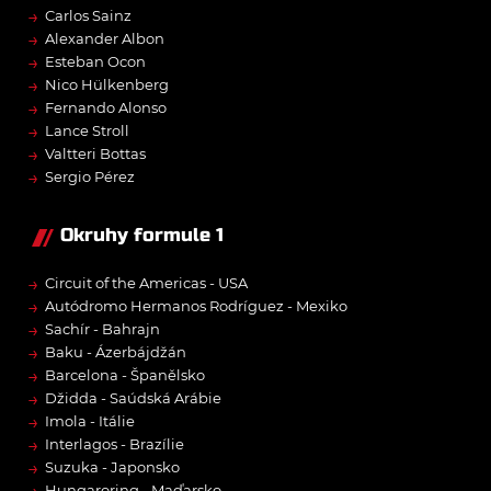
→
Carlos Sainz
→
Alexander Albon
→
Esteban Ocon
→
Nico Hülkenberg
→
Fernando Alonso
→
Lance Stroll
→
Valtteri Bottas
→
Sergio Pérez
Okruhy formule 1
→
Circuit of the Americas - USA
→
Autódromo Hermanos Rodríguez - Mexiko
→
Sachír - Bahrajn
→
Baku - Ázerbájdžán
→
Barcelona - Španělsko
→
Džidda - Saúdská Arábie
→
Imola - Itálie
→
Interlagos - Brazílie
→
Suzuka - Japonsko
Hungaroring - Maďarsko