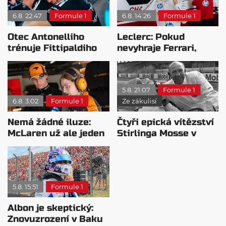
6.8. 22:47
Formule 1
6.8. 14:26
Formule 1
Otec Antonelliho
Leclerc: Pokud
trénuje Fittipaldiho
nevyhraje Ferrari,
syna: Brazilec
přeji titul
vychvaluje lídra
Antonellimu
5.8. 21:07
Formule 1
6.8. 3:02
Formule 1
Ze zákulisí
Nemá žádné iluze:
Čtyři epická vítězství
McLaren už ale jeden
Stirlinga Mosse v
návrat ze dna dokázal
motorsportu
5.8. 15:51
Formule 1
Albon je skeptický:
Znovuzrození v Baku