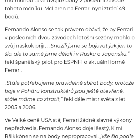
mu mohou také dvojité body v poslední závodě
tohoto ročníku. McLaren na Ferrari nyní ztrácí 49
bodů.
Fernando Alonso se tak právem obává, že by Ferrari
v posledních dvou závodech letošní sezóny mohlo o
svůj náskok přijít.
„Snažili jsme se bojovat jak jen to
šlo, ale to samé jsme dělali i v Rusku a Japonsku,“
řekl španělský pilot pro ESPNF1 o aktuální formě
Ferrari.
„Stále potřebujeme pravidelně sbírat body, protože
boje v Poháru konstruktérů jsou ještě otevřené,
stále máme co ztratit,“
řekl dále mistr světa z let
2005 a 2006.
Ve Velké ceně USA stáj Ferrari žádné slavné výkony
nepředvedla, Fernando Alonso dojel šestý, Kimi
Räikkönen se na body nepropracoval.
„Vše šlo podle