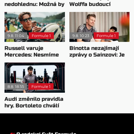
nedohlednu: Možná by
Wolffa budoucí
potřeboval plán B
hvězdou F1?
9.8. 11:04
Formule 1
9.8. 10:23
Formule 1
Russell varuje
Binotta nezajímají
Mercedes: Nesmíme
zprávy o Sainzovi: Je
usnout na vavřínech
to důkaz, že Audi
roste
8.8. 18:55
Formule 1
Audi změnilo pravidla
hry. Bortoleto chválí
nový tým i jeho
mentalitu