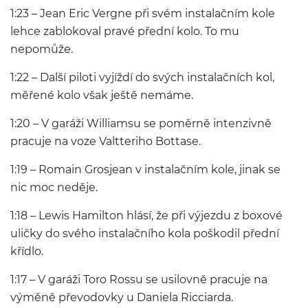
1:23 – Jean Eric Vergne při svém instalačním kole
lehce zablokoval pravé přední kolo. To mu
nepomůže.
1:22 – Další piloti vyjíždí do svých instalačních kol,
měřené kolo však ještě nemáme.
1:20 – V garáži Williamsu se poměrně intenzivně
pracuje na voze Valtteriho Bottase.
1:19 – Romain Grosjean v instalačním kole, jinak se
nic moc neděje.
1:18 – Lewis Hamilton hlásí, že při výjezdu z boxové
uličky do svého instalačního kola poškodil přední
křídlo.
1:17 – V garáži Toro Rossu se usilovně pracuje na
výměně převodovky u Daniela Ricciarda.