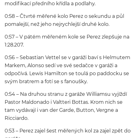
modifikací předního křídla a podlahy.
0:58 – Čtvrté měřené kolo Perez o sekundu a půl
pomalejší, než jeho nejrychlejší druhé kolo.
0:57 – V pátém měřeném kole se Perez zlepšuje na
1:28.207.
0:56 – Sebastian Vettel se v garáži baví s Helmutem
Markem, Alonso sedí ve své sedačce v garáži a
odpočívá. Lewis Hamilton se toulá po paddocku se
svým bratrem a fotí se s fanoušky.
0:54 – Na druhou stranu z garáže Williamsu vyjíždí
Pastor Maldonado i Valtteri Bottas. Krom nich se
tam vydávají i van der Garde, Button, Vergne a
Ricciardo.
0:53 – Perez zajel šest měřených kol za zajel zpět do