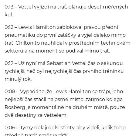
0:13 – Vettel vyjíždí na trať, plánuje deset měřených
kol.
0:12 – Lewis Hamilton zablokoval pravou přední
pneumatiku do první zatáčky a vyjel daleko mimo
trať. Chilton to neuhlídal v prostředním technickém
sektoru a na moment se podíval mimo trať.
0:12 – Už nyní má Sebastian Vettel čas o sekundu
rychlejší, než byl nejrychlejší čas prvního tréninku
minulý rok.
0:08 – Vypadá to, že Lewis Hamilton se trápí, jeho
nejlepší čas stačil na osmé místo, zatímco kolega
Rosberg je momentálně na druhém místě, pouze
dvě desetiny za Vettelem.
0:06 – Týmy dělají delší stinty, aby viděli, kolik toho
středně tvrdá směs vydrží,