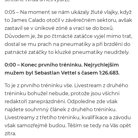
0:05 – Na moment se nám ukázaly žluté vlajky, když
to James Calado otočil v závěrečném sektoru, avšak
zastavil se v únikové zóně a vrací se do boxů.
Důvodem je, že po čtrnácté zatáčce vyjel mimo trať,
dostal se mu prach na pneumatiky a při brzdění do
patnácté zatáčky to kluzké pneumatiky neudržely.
0:00 – Konec prvního tréninku. Nejrychlejším
mužem byl Sebastian Vettel s časem 1:26.683.
To je z prvního tréninku vše. Livestream z druhého
tréninku bohužel nebude, protože jsou všichni
redaktoři zaneprázdněni. Odpoledne zde však
najdete souhrnný článek z druhého tréninku.
Livestreamy z třetího tréninku, kvalifikace a závodu
však samozřejmě budou. Těším se tedy na Vás opět
zítra.