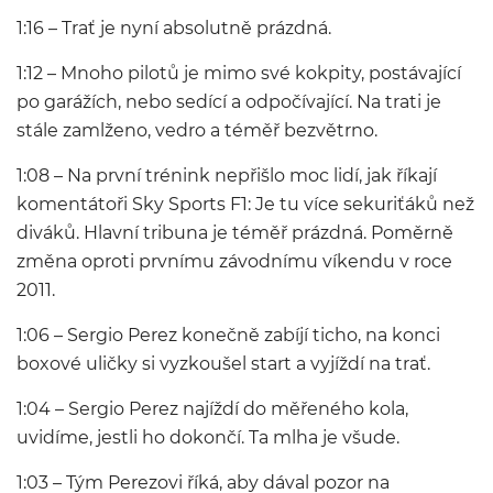
1:16 – Trať je nyní absolutně prázdná.
1:12 – Mnoho pilotů je mimo své kokpity, postávající
po garážích, nebo sedící a odpočívající. Na trati je
stále zamlženo, vedro a téměř bezvětrno.
1:08 – Na první trénink nepřišlo moc lidí, jak říkají
komentátoři Sky Sports F1: Je tu více sekuriťáků než
diváků. Hlavní tribuna je téměř prázdná. Poměrně
změna oproti prvnímu závodnímu víkendu v roce
2011.
1:06 – Sergio Perez konečně zabíjí ticho, na konci
boxové uličky si vyzkoušel start a vyjíždí na trať.
1:04 – Sergio Perez najíždí do měřeného kola,
uvidíme, jestli ho dokončí. Ta mlha je všude.
1:03 – Tým Perezovi říká, aby dával pozor na