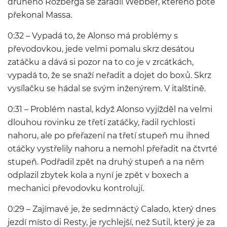
druhého Rozberga se zařadil Webber, kterého poté
překonal Massa.
0:32 – Vypadá to, že Alonso má problémy s
převodovkou, jede velmi pomalu skrz desátou
zatáčku a dává si pozor na to co je v zrcátkách,
vypadá to, že se snaží neřadit a dojet do boxů. Skrz
vysílačku se hádal se svým inženýrem. V italštině.
0:31 – Problém nastal, když Alonso vyjížděl na velmi
dlouhou rovinku ze třetí zatáčky, řadil rychlosti
nahoru, ale po přeřazení na třetí stupeň mu ihned
otáčky vystřelily nahoru a nemohl přeřadit na čtvrté
stupeň. Podřadil zpět na druhý stupeň a na něm
odplazil zbytek kola a nyní je zpět v boxech a
mechanici převodovku kontrolují.
0:29 – Zajímavé je, že sedmnáctý Calado, který dnes
jezdí místo di Resty, je rychlejší, než Sutil, který je za