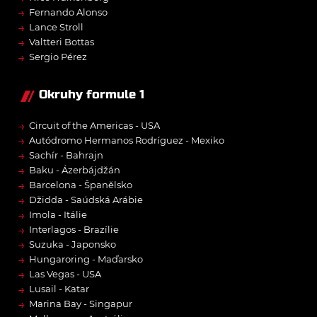
→
Fernando Alonso
→
Lance Stroll
→
Valtteri Bottas
→
Sergio Pérez
Okruhy formule 1
→
Circuit of the Americas - USA
→
Autódromo Hermanos Rodríguez - Mexiko
→
Sachír - Bahrajn
→
Baku - Ázerbájdžán
→
Barcelona - Španělsko
→
Džidda - Saúdská Arábie
→
Imola - Itálie
→
Interlagos - Brazílie
→
Suzuka - Japonsko
→
Hungaroring - Maďarsko
→
Las Vegas - USA
→
Lusail - Katar
→
Marina Bay - Singapur