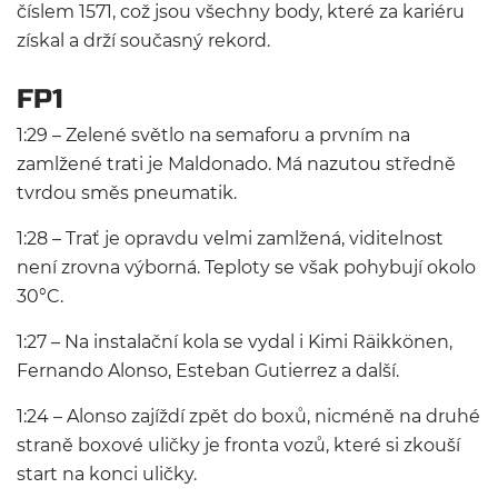
číslem 1571, což jsou všechny body, které za kariéru
získal a drží současný rekord.
FP1
1:29 – Zelené světlo na semaforu a prvním na
zamlžené trati je Maldonado. Má nazutou středně
tvrdou směs pneumatik.
1:28 – Trať je opravdu velmi zamlžená, viditelnost
není zrovna výborná. Teploty se však pohybují okolo
30°C.
1:27 – Na instalační kola se vydal i Kimi Räikkönen,
Fernando Alonso, Esteban Gutierrez a další.
1:24 – Alonso zajíždí zpět do boxů, nicméně na druhé
straně boxové uličky je fronta vozů, které si zkouší
start na konci uličky.