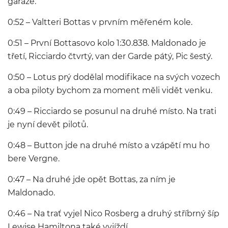
garáže.
0:52 – Valtteri Bottas v prvním měřeném kole.
0:51 – První Bottasovo kolo 1:30.838. Maldonado je
třetí, Ricciardo čtvrtý, van der Garde pátý, Pic šestý.
0:50 – Lotus prý dodělal modifikace na svých vozech
a oba piloty bychom za moment měli vidět venku.
0:49 – Ricciardo se posunul na druhé místo. Na trati
je nyní devět pilotů.
0:48 – Button jde na druhé místo a vzápětí mu ho
bere Vergne.
0:47 – Na druhé jde opět Bottas, za ním je
Maldonado.
0:46 – Na trať vyjel Nico Rosberg a druhý stříbrný šíp
Lewise Hamiltona také vyjíždí.