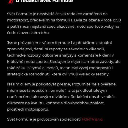
O redakci Svět Formule
Svět Formule je nezávislá česká redakce zaměřená na
motorsport, především na formuli 1. Byla založena v roce 1999
a patří mezi nejstarší specializované motorsportové weby na
československém trhu.
Jsme průvodcem světem formule 1 a přinášíme aktuální
zpravodajství, detailní reporty ze závodních víkendů,
technické rozbory, odborné analýzy a komentáře k dění v
královně motorsportu. Sledujeme nejen samotné závody, ale
také zákulisí týmů a jezdců, technický vývoj monopostů i
strategická rozhodnutí, která ovlivňují výsledky sezóny.
Naším cílem je poskytovat přesné, srozumitelné a ověřené
informace fanouškům formule 1, a to jak dlouholetým
nadšencům, tak novým divákům. Redakční obsah vzniká s
důrazem na kvalitu, kontext a dlouhodobou znalost
prostředí motorsportu.
Svět Formule je provozován společností
FORTV s.r.o.