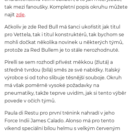
tak mezi fanoušky. Kompletní popis okruhu můžete
najít
zde
.
Ačkoliv je zde Red Bull má šanci ukořistit jak titul
pro Vettela, tak i titul konstruktérů, tak bychom se
mohli dočkat několika novinek u některých týmů,
protože za Red Bullem je to stále nerozhodnuté.
Pirelli se sem rozhodl přivést měkkou (žlutá) a
středně tvrdou (bílá) směs ze své nabídky. Italský
výrobce si od toho slibuje těsnější souboje. Okruh
má však poměrně vysoké požadavky na
pneumatiky, takže teprve uvidím, jak si tento výběr
povede v očích týmů.
Paula di Restu pro první trénink nahradí v jeho
Force Indii James Calado. Alonso má pro tento
víkend speciální bílou helmu s velkým červeným