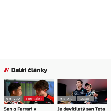
Další články
9.8. 17:32
Formule 1
9.8. 15:32
Ostatní
Sen o Ferrari v
Je devítiletý syn Tota