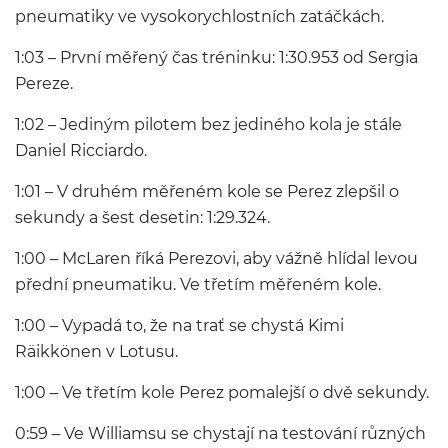
pneumatiky ve vysokorychlostních zatáčkách.
1:03 – První měřený čas tréninku: 1:30.953 od Sergia
Pereze.
1:02 – Jediným pilotem bez jediného kola je stále
Daniel Ricciardo.
1:01 – V druhém měřeném kole se Perez zlepšil o
sekundy a šest desetin: 1:29.324.
1:00 – McLaren říká Perezovi, aby vážně hlídal levou
přední pneumatiku. Ve třetím měřeném kole.
1:00 – Vypadá to, že na trať se chystá Kimi
Räikkönen v Lotusu.
1:00 – Ve třetím kole Perez pomalejší o dvě sekundy.
0:59 – Ve Williamsu se chystají na testování různých