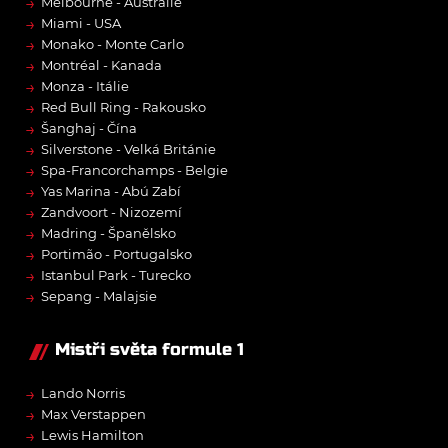
→
Melbourne - Austrálie
→
Miami - USA
→
Monako - Monte Carlo
→
Montréal - Kanada
→
Monza - Itálie
→
Red Bull Ring - Rakousko
→
Šanghaj - Čína
→
Silverstone - Velká Británie
→
Spa-Francorchamps - Belgie
→
Yas Marina - Abú Zabí
→
Zandvoort - Nizozemí
→
Madring - Španělsko
→
Portimão - Portugalsko
→
Istanbul Park - Turecko
→
Sepang - Malajsie
Mistři světa formule 1
→
Lando Norris
→
Max Verstappen
→
Lewis Hamilton