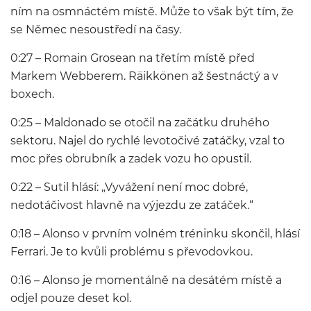
ním na osmnáctém místě. Může to však být tím, že
se Němec nesoustředí na časy.
0:27 – Romain Grosean na třetím místě před
Markem Webberem. Räikkönen až šestnáctý a v
boxech.
0:25 – Maldonado se otočil na začátku druhého
sektoru. Najel do rychlé levotočivé zatáčky, vzal to
moc přes obrubník a zadek vozu ho opustil.
0:22 – Sutil hlásí: „Vyvážení není moc dobré,
nedotáčivost hlavně na výjezdu ze zatáček.“
0:18 – Alonso v prvním volném tréninku skončil, hlásí
Ferrari. Je to kvůli problému s převodovkou.
0:16 – Alonso je momentálně na desátém místě a
odjel pouze deset kol.