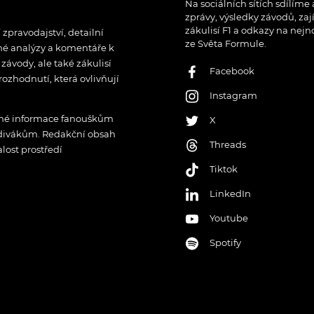
Na sociálních sítích sdílíme
zprávy, výsledky závodů, zaj
zákulisí F1 a odkazy na nejn
pravodajství, detailní
ze Světa Formule.
rné analýzy a komentáře k
ávody, ale také zákulisí
Facebook
rozhodnutí, která ovlivňují
Instagram
řené informace fanouškům
X
 divákům. Redakční obsah
Threads
lost prostředí
Tiktok
LinkedIn
Youtube
Spotify