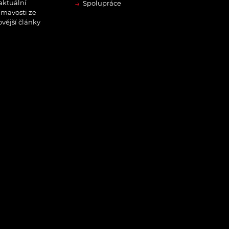
→
 aktuální
Spolupráce
ímavosti ze
ovější články