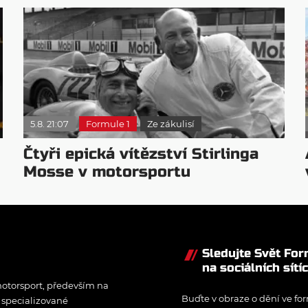
5.8. 21:07
Formule 1
Ze zákulisí
Čtyři epická vítězství Stirlinga
Mosse v motorsportu
Sledujte Svět Fo
na sociálních sítí
otorsport, především na
Buďte v obraze o dění ve for
í specializované