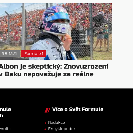
5.8. 15:51
Formule 1
Albon je skeptický: Znovuzrození
v Baku nepovažuje za reálne
rmule
Více o Svět Formule
ch
→
Redakce
→
Encyklopedie
muli 1.