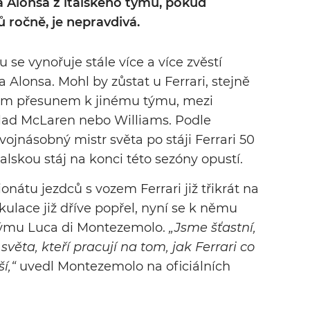
lonsa z italského týmu, pokud
 ročně, je nepravdivá.
 se vynořuje stále více a více zvěstí
Alonsa. Mohl by zůstat u Ferrari, stejně
žným přesunem k jinému týmu, mezi
lad McLaren nebo Williams. Podle
ojnásobný mistr světa po stáji Ferrari 50
talskou stáj na konci této sezóny opustí.
onátu jezdců s vozem Ferrari již třikrát na
lace již dříve popřel, nyní se k němu
o týmu Luca di Montezemolo.
„Jsme šťastní,
ěta, kteří pracují na tom, jak Ferrari co
í,“
uvedl Montezemolo na oficiálních