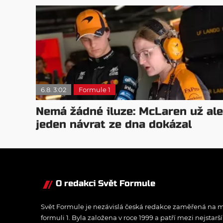
6.8. 3:02
Formule 1
Nemá žádné iluze: McLaren už ale
jeden návrat ze dna dokázal
O redakci Svět Formule
Svět Formule je nezávislá česká redakce zaměřená na m
formuli 1. Byla založena v roce 1999 a patří mezi nejstarš