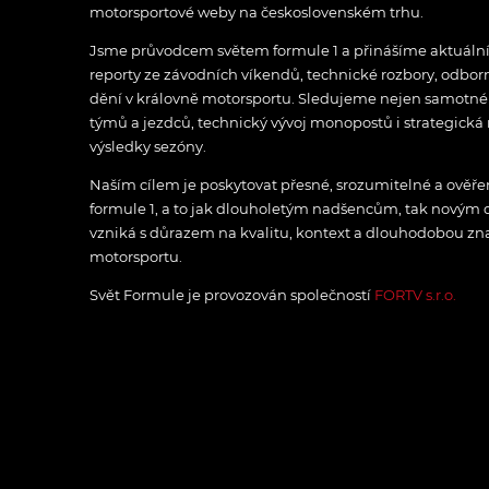
motorsportové weby na československém trhu.
Jsme průvodcem světem formule 1 a přinášíme aktuální z
reporty ze závodních víkendů, technické rozbory, odbo
dění v královně motorsportu. Sledujeme nejen samotné z
týmů a jezdců, technický vývoj monopostů i strategická 
výsledky sezóny.
Naším cílem je poskytovat přesné, srozumitelné a ově
formule 1, a to jak dlouholetým nadšencům, tak novým
vzniká s důrazem na kvalitu, kontext a dlouhodobou zna
motorsportu.
Svět Formule je provozován společností
FORTV s.r.o.