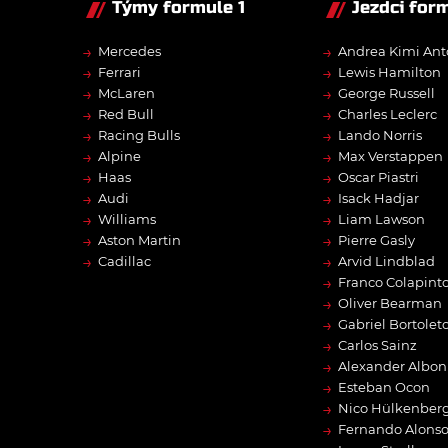
Týmy formule 1
Jezdci form
→
→
Mercedes
Andrea Kimi Ant
→
→
Ferrari
Lewis Hamilton
→
→
McLaren
George Russell
→
→
Red Bull
Charles Leclerc
→
→
Racing Bulls
Lando Norris
→
→
Alpine
Max Verstappen
→
→
Haas
Oscar Piastri
→
→
Audi
Isack Hadjar
→
→
Williams
Liam Lawson
→
→
Aston Martin
Pierre Gasly
→
→
Cadillac
Arvid Lindblad
→
Franco Colapint
→
Oliver Bearman
→
Gabriel Bortolet
→
Carlos Sainz
→
Alexander Albon
→
Esteban Ocon
→
Nico Hülkenber
→
Fernando Alons