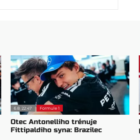
6.8. 22:47
Formule 1
Otec Antonelliho trénuje
Fittipaldiho syna: Brazilec
vychvaluje lídra