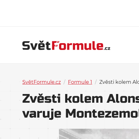
SvětFormule.cz
/
Formule 1
/
Zvěsti kolem Al
Zvěsti kolem Alon
varuje Montezemo