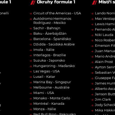
ule 1
Okruhy formule 1
Mistři 
→
→
onelli
Circuit of the Americas - USA
Lando Norri
→
→
Autódromo Hermanos
Max Versta
Rodríguez - Mexiko
→
Lewis Hami
→
Sachír - Bahrajn
→
Fernando A
→
Baku - Ázerbájdžán
→
Niki Lauda
→
Barcelona - Španělsko
→
Nico Rosbe
→
Džidda - Saúdská Arábie
→
Emerson Fit
→
Imola - Itálie
→
Juan Manue
→
Interlagos - Brazílie
→
Mario Andre
→
Suzuka - Japonsko
→
Alain Prost
→
Hungaroring - Maďarsko
→
Ayrton Sen
→
Las Vegas - USA
→
o
Sebastian V
→
Lusail - Katar
→
Giuseppe F
→
Marina Bay - Singapur
→
o
James Hun
→
Melbourne - Austrálie
→
Alberto Asca
→
Miami - USA
→
Jenson But
→
Monako - Monte Carlo
→
Jim Clark
→
Montréal - Kanada
→
g
Jody Scheck
→
Monza - Itálie
→
o
Mika Häkki
→
Red Bull Ring - Rakousko