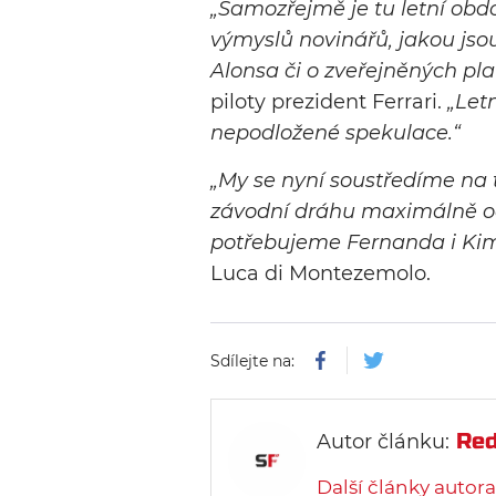
„Samozřejmě je tu letní obd
výmyslů novinářů, jakou jso
Alonsa či o zveřejněných pla
piloty prezident Ferrari.
„Let
nepodložené spekulace.“
„My se nyní soustředíme na t
závodní dráhu maximálně od
potřebujeme Fernanda i Kimi
Luca di Montezemolo.
Sdílejte na:
Red
Autor článku:
Další články autora