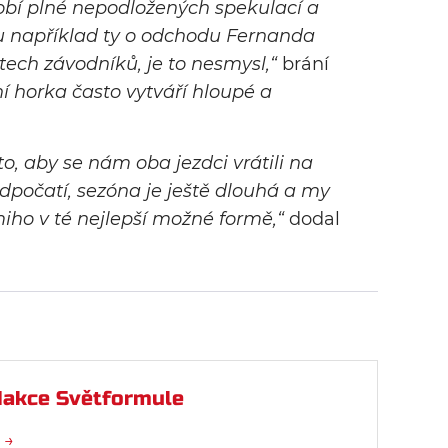
obí plné nepodložených spekulací a
u například ty o odchodu Fernanda
tech závodníků, je to nesmysl,“
brání
ní horka často vytváří hloupé a
o, aby se nám oba jezdci vrátili na
počatí, sezóna je ještě dlouhá a my
ho v té nejlepší možné formě,“
dodal
akce Světformule
 →