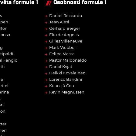
světa formule 1
Osobnosti formule 1
→
s
Daniel Ricciardo
→
ppen
Jean Alesi
→
lton
Gerhard Berger
→
lonso
Elio de Angelis
→
Gilles Villeneuve
→
rg
Mark Webber
→
tipaldi
Felipe Massa
→
l Fangio
Pastor Maldonaldo
→
tti
Daniil Kvjat
→
Heikki Kovalainen
→
na
Lorenzo Bandini
→
ettel
Kuan-jü Čou
→
arina
Kevin Magnussen
t
ri
ton
ter
nen