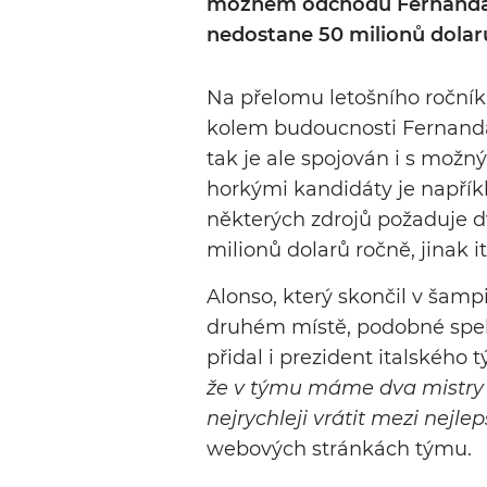
možném odchodu Fernanda A
nedostane 50 milionů dolarů
Na přelomu letošního ročníku
kolem budoucnosti Fernanda 
tak je ale spojován i s mo
horkými kandidáty je napřík
některých zdrojů požaduje dv
milionů dolarů ročně, jinak i
Alonso, který skončil v šampi
druhém místě, podobné speku
přidal i prezident italskéh
že v týmu máme dva mistry sv
nejrychleji vrátit mezi nejlepš
webových stránkách týmu.